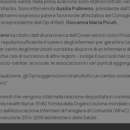
issione sanità. Nella prima audizione sono stati incontrati i vert
 e Viterbo. Sono intervenute
Ausilia Pulimeno
, presidente dell’
uali hanno espresso parere favorevole all’iniziativa del Consigl
icepresidente dell’Opi di Rieti,
Giovanna Maria Picuti.
meno
ha citato i dati di una ricerca dell’Osservatorio civico Fnop
reputa insufficiente il numero degli infermieri per garantire l’
r cento degli intervistati vorrebbe disporre di un infermiere di 
he casi di successo di altre regioni – svolge il suo ruolo nel 
socio-sanitari, le scuole, le associazioni e i vari punti di aggreg
’audizione, gli Opi suggeriscono innanzitutto un cambio sostan
zi”.
umenti che vengono citati nella relazione depositata in commis
amily Health Nurse (FHN) fornita dalla Organizzazione mondiale d
to dall’Associazione Infermieri di Famiglia e di Comunità (AIFeC)
revenzione 2014-2018 del Ministero della Salute.