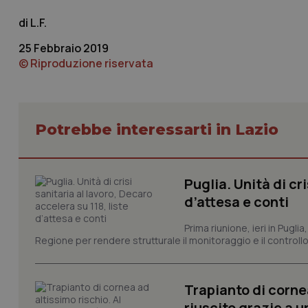
VISITOR_PRIVACY_
L.F.
25 Febbraio 2019
© Riproduzione riservata
CookieScriptConse
Potrebbe interessarti in Lazio
tracking-sites-ironf
tracking-enable
Puglia. Unità di cri
tracking-sites-ironf
session-id
d’attesa e conti
_ga
Prima riunione, ieri in Pugli
Regione per rendere strutturale il monitoraggio e il controllo 
Trapianto di corne
riuscito grazie a u