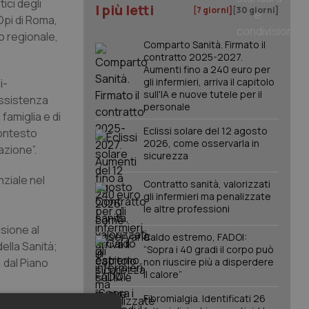
ici degli
I più letti
[7 giorni]
[30 giorni]
Opi di Roma,
io regionale,
Comparto Sanità. Firmato il
contratto 2025-2027.
Aumenti fino a 240 euro per
gli infermieri, arriva il capitolo
i-
sull'IA e nuove tutele per il
assistenza
personale
famiglia e di
Eclissi solare del 12 agosto
contesto
2026, come osservarla in
azione”.
sicurezza
ziale nel
Contratto sanità, valorizzati
gli infermieri ma penalizzate
le altre professioni
sione al
Caldo estremo, FADOI:
ella Sanità;
“Sopra i 40 gradi il corpo può
; dal Piano
non riuscire più a disperdere
il calore”
Fibromialgia. Identificati 26