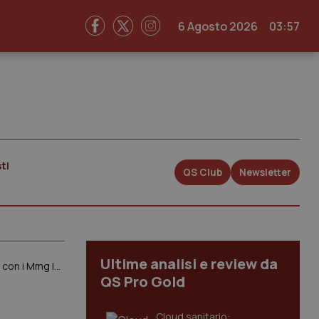
6 Agosto 2026
03:57
ti
QS Club
Newsletter
Ultime analisi e review da
Lazio. In Consiglio arriva la proposta per attivare il servizio dell’infermiere di famiglia. Ma tra commissariamento e rapporti con i Mmg la strada è tutta in salita
QS Pro Gold
Cloud sanitario: