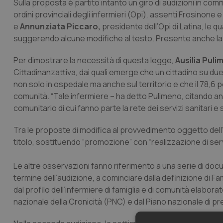
Sulla proposta è partito intanto un giro di audizioni in comm
ordini provinciali degli infermieri (Opi), assenti Frosinone
e
Annunziata Piccaro,
presidente dell’Opi di Latina, le q
suggerendo alcune modifiche al testo. Presente anche la v
Per dimostrare la necessità di questa legge,
Ausilia Puli
Cittadinanzattiva, dai quali emerge che un cittadino su due 
non solo in ospedale ma anche sul territorio e che il 78,6 pe
comunità. “Tale infermiere – ha detto Pulimeno, citando anc
comunitario di cui fanno parte la rete dei servizi sanitari e 
Tra le proposte di modifica al provvedimento oggetto dell
titolo, sostituendo “promozione” con “realizzazione di servi
Le altre osservazioni fanno riferimento a una serie di doc
termine dell’audizione, a cominciare dalla definizione di F
dal profilo dell’infermiere di famiglia e di comunità elabora
nazionale della Cronicità (PNC) e dal Piano nazionale di p