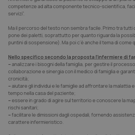
competenze ad alta componente tecnico-scientifica, facili
servizi”.
Ma il percorso del testo non sembra facile. Primo tra tutti
pone dei paletti, soprattutto per quanto riguarda la possibi
puntini di sospensione). Ma poi c’è anche il tema di come q
Nello specifico secondo la proposta l’infermiere di f
–
analizzare i bisogni della famiglia, per gestire il processo 
collaborazione e sinergia con il medico di famiglia e garanti
cronicità;
–
aiutare gli individui e le famiglie ad affrontare la malattia 
tempo nella casa del paziente;
–
essere in grado di agire sul territorio e conoscere la map
rischi sanitari;
–
facilitare le dimissioni dagli ospedali, fornendo assistenz
carattere infermieristico.