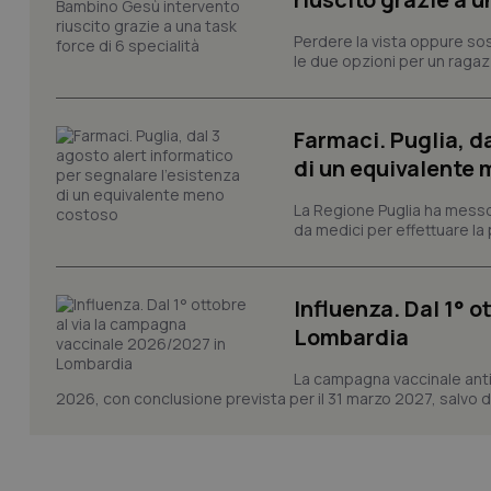
PHPSESSID
Perdere la vista oppure sos
le due opzioni per un ragazz
Farmaci. Puglia, d
_ga_KM60CM4NPH
di un equivalente
La Regione Puglia ha messo 
da medici per effettuare la 
Nome
Nome
VISITOR_INFO1_LIV
Influenza. Dal 1° 
_ga_0VMQEQKQ1N
Lombardia
La campagna vaccinale anti
__Secure-YNID
2026, con conclusione prevista per il 31 marzo 2027, salvo div
YSC