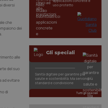
applicazioni concrete e
i diversi
uso protetto
iale che
 compaiono dei
a.
Gli speciali
erimento alle
parte del suo
Sanità digitale per garantire più
salute e sostenibilità. Ma servono
a ad evitare
standard e condivisione
no di
Tutti gli speciali