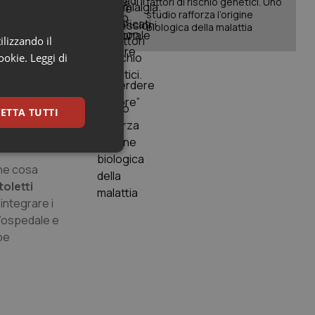
p e Nursind.
fattori di rischio genetici. Uno
studio rafforza l’origine
erritorio”, ha
biologica della malattia
sistente”, ha
ilizzando il
gge gli
cookie.
Leggi di
ttuazione
ETTA TUTTI
rse sia
keting
ene cosa
toletti
integrare i
l’ospedale e
be
igazione sulle pagine
kie.