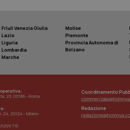
.youtube.com
5 mesi 4
Questo cookie è impostato da YouTube pe
settimane
dell'autenticazione e della personalizzazi
utente
www.quotidianosanita.it
4
Questo cookie è impostato dall'applicazion
Friuli Venezia Giulia
Molise
settimane
sistema di tracking solo in caso di utenti 
2 giorni
provider WelfareLink.
Lazio
Piemonte
Liguria
Provincia Autonoma di
Bolzano
Lombardia
Marche
 operativa:
Coordinamento Pubbl
etta, 23, 00186 - Roma
commerciale@homnya
Redazione
va:
ni, 24, 20124 - Milano
redazione@homnya.c
45209 715