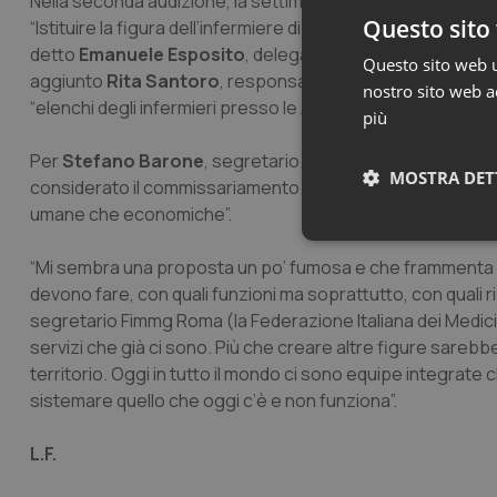
Nella seconda audizione, la settima commissione ha incont
Questo sito 
“Istituire la figura dell’infermiere di quartiere o di condom
detto
Emanuele Esposito
, delegato di Nursing up per la 
Questo sito web ut
aggiunto
Rita Santoro
, responsabile regionale della ste
nostro sito web ac
“elenchi degli infermieri presso le Asl”.
più
Per
Stefano Barone
, segretario provinciale Roma di Nursi
MOSTRA DET
considerato il commissariamento della sanità nel Lazio, i man
umane che economiche”.
Neces
“Mi sembra una proposta un po’ fumosa e che frammenta ul
devono fare, con quali funzioni ma soprattutto, con quali 
segretario Fimmg Roma (la Federazione Italiana dei Medici
servizi che già ci sono. Più che creare altre figure sarebb
territorio. Oggi in tutto il mondo ci sono equipe integrat
sistemare quello che oggi c’è e non funziona”.
I cookie necessari con
L.F.
e l'accesso alle aree 
Nome