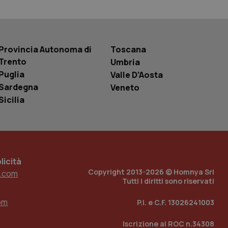
r la gestione
one dell’esperienza
e per abilitare il
Provincia Autonoma di
Toscana
loggato con identity
Trento
Umbria
Puglia
Valle D’Aosta
Sardegna
Veneto
Sicilia
icità
Copyright 2013-2026 © Homnya Srl
.com
Tutti i diritti sono riservati
om
P.I. e C.F. 13026241003
Iscrizione al ROC n.34308