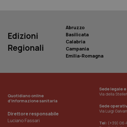
__Secure-
ROLLOUT_TOKEN
tracking-sites-
Abruzzo
ironfish-tracking-
named-enable
Edizioni
Basilicata
Calabria
Regionali
Campania
Emilia-Romagna
Sede legale e
Via della Stell
Quotidiano online
d'informazione sanitaria
Sede operati
Via Luigi Galva
Direttore responsabile
Luciano Fassari
Tel:
(+39) 06 