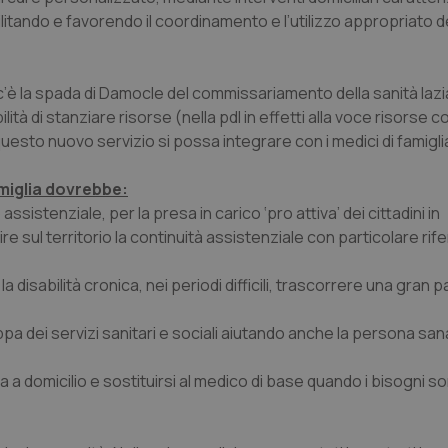
tando e favorendo il coordinamento e l’utilizzo appropriato de
 c’è la spada di Damocle del commissariamento della sanità laz
lità di stanziare risorse (nella pdl in effetti alla voce risorse
uesto nuovo servizio si possa integrare con i medici di famigli
amiglia dovrebbe:
assistenziale, per la presa in carico ‘pro attiva’ dei cittadini in
re sul territorio la continuità assistenziale con particolare rif
e la disabilità cronica, nei periodi difficili, trascorrere una gran 
pa dei servizi sanitari e sociali aiutando anche la persona san
a a domicilio e sostituirsi al medico di base quando i bisogni so