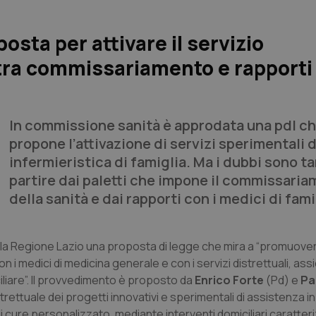
posta per attivare il servizio
 tra commissariamento e rapporti 
In commissione sanità è approdata una pdl c
propone l’attivazione di servizi sperimentali d
infermieristica di famiglia. Ma i dubbi sono ta
partire dai paletti che impone il commissari
della sanità e dai rapporti con i medici di fam
a Regione Lazio una proposta di legge che mira a “promuovere
n i medici di medicina generale e con i servizi distrettuali, assi
iliare”. Il provvedimento è proposto da
Enrico Forte
(Pd) e
Pa
strettuale dei progetti innovativi e sperimentali di assistenza in
di cure personalizzato, mediante interventi domiciliari caratteri