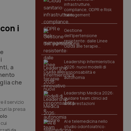
infrastrutture,
compliance, GDPR e Risk
management
con i
Gestione
dell'Ipertensione
resistente: dalle Linee
Guida alle terapie
he
innovative
i
Leadership Infermieristica
nti, a
2026: nuovi modelli di
responsabilità e
amento
autonomia
iglia che
Leadership Medica 2026:
guidare team clinici ad
 il servizio
alte prestazioni
curi la presa
olo
AI e telemedicina nello
 cui
studio odontoiatrico:
zzati da