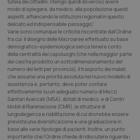
tutela dei cittadini: ritengo quindi doveroso avere
Salute orale & impianti
modo di spiegare, da medico, alla popolazione questi
aspetti, affiancando le istituzioni regionali in questo
Sangue & coagulazione
delicato ed indispensabile passaggio”.
Varie sono comunque le criticità riscontrate dall’Ordine
fra cui: il disegno delle Macroaree effettuato su base
Tiroide
demografico-epidemiologica senza tenere conto
della centralità dei capoluoghi (che nella maggior parte
Tumore al seno
dei casi ha prodotto un sottodimensionamento del
numero dei letti per provincia), il trasporto dei malati
Tumore ovarico
che assume una priorità assoluta nel nuovo modello di
assistenza e, pertanto, deve poter contare
Tumori del Polmone & Testa Collo
effettivamente su un adeguato numero di Mezzi
Sanitari Avanzati (MSA), dotati di medico, e di Centri
Tumori gastrointestinali
Mobili di Rianimazione (CMR), le strutture di
lungodegenza e riabilitazione di cui dovrebbe essere
Ulcera & Reflusso
prevista una diversificazione e una graduazione in
base alle varie tipologie di pazienti. Inoltre, un punto
importante che l’Ordine chiede di ridiscutere riguarda i
Vaccini