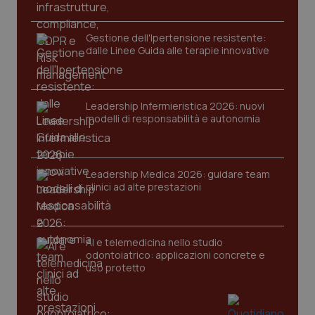
2 gior
Gestione dell'Ipertensione resistente:
dalle Linee Guida alle terapie innovative
tracking-sites-ironfish-
www.quotidianosanita.it
4
session-id
settim
2 gior
Leadership Infermieristica 2026: nuovi
modelli di responsabilità e autonomia
_ga
1 anno
Google LLC
mes
.quotidianosanita.it
Leadership Medica 2026: guidare team
clinici ad alte prestazioni
AI e telemedicina nello studio
odontoiatrico: applicazioni concrete e
uso protetto