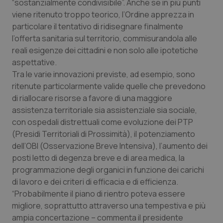
“sostanzialmente condivisibile”. Anche se in più punti
Calabria
Asma & BPCO
viene ritenuto troppo teorico, l’Ordine apprezza in
particolare il tentativo di ridisegnare finalmente
Campania
Car-T
l’offerta sanitaria sul territorio, commisurandola alle
reali esigenze dei cittadini e non solo alle ipotetiche
Emilia-Romagna
Colesterolo & coronaropatie
aspettative.
Tra le varie innovazioni previste, ad esempio, sono
Friuli Venezia Giulia
Dermatite Atopica
ritenute particolarmente valide quelle che prevedono
di riallocare risorse a favore di una maggiore
assistenza territoriale sia assistenziale sia sociale,
Lazio
Diabete & glucometri
con ospedali distrettuali come evoluzione dei PTP
(Presidi Territoriali di Prossimità), il potenziamento
Liguria
Disturbi dell’umore
dell’OBI (Osservazione Breve Intensiva), l’aumento dei
posti letto di degenza breve e di area medica, la
Lombardia
Dolore
programmazione degli organici in funzione dei carichi
di lavoro e dei criteri di efficacia e di efficienza.
Marche
Donna & Salute
“Probabilmente il piano di rientro poteva essere
migliore, soprattutto attraverso una tempestiva e più
Molise
Epatiti
ampia concertazione – commenta il presidente