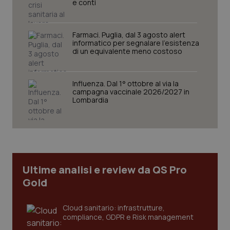
e conti
Farmaci. Puglia, dal 3 agosto alert
informatico per segnalare l’esistenza
di un equivalente meno costoso
Influenza. Dal 1° ottobre al via la
CookieScriptConsent
5 mesi
CookieScript
campagna vaccinale 2026/2027 in
settim
www.quotidianosanita.it
Lombardia
Ultime analisi e review da QS Pro
Gold
Cloud sanitario: infrastrutture,
compliance, GDPR e Risk management
tracking-sites-ironfish-
www.quotidianosanita.it
4
tracking-enable
settim