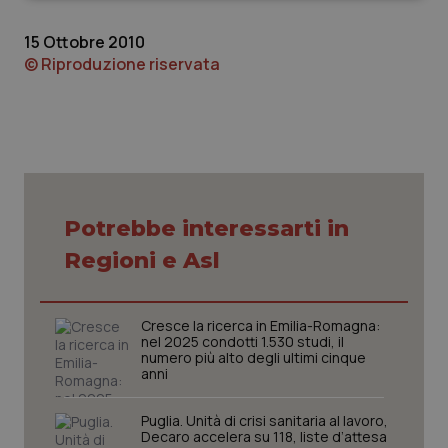
15 Ottobre 2010
© Riproduzione riservata
Necessari
Statistici
Marketing
I cookie necessari contribuiscono a rendere fruibile il
sito web abilitandone funzionalità di base quali la
navigazione sulle pagine e l'accesso alle aree
Potrebbe interessarti in
protette del sito. Il sito web non è in grado di
funzionare correttamente senza questi cookie.
Regioni e Asl
Nome
Fornitore
/
Dominio
Scaden
VISITOR_PRIVACY_METADATA
5 mesi
YouTube
settim
.youtube.com
Cresce la ricerca in Emilia-Romagna:
nel 2025 condotti 1.530 studi, il
numero più alto degli ultimi cinque
anni
Puglia. Unità di crisi sanitaria al lavoro,
Decaro accelera su 118, liste d’attesa