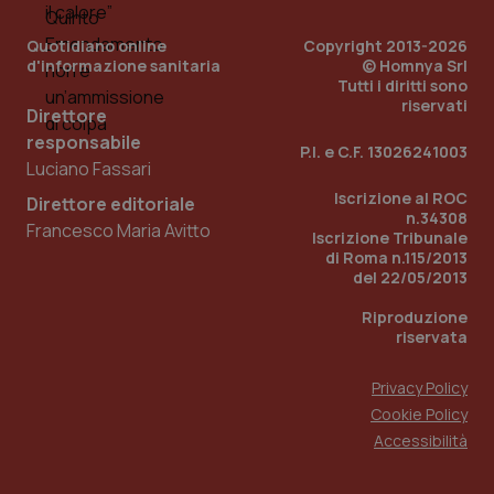
utilizzato
You
da Google
ten
Analytics
pre
Quotidiano online
Copyright 2013-2026
per
del
d'informazione sanitaria
© Homnya Srl
mantener
vid
Tutti i diritti sono
lo stato
inco
della
riservati
può
Direttore
sessione.
det
vis
responsabile
P.I. e C.F. 13026241003
web
Luciano Fassari
uti
nuo
Iscrizione al ROC
ver
Direttore editoriale
dell
n.34308
Francesco Maria Avitto
You
Iscrizione Tribunale
di Roma n.115/2013
__Secure-YNID
.youtube.com
5 mesi 4
Que
del 22/05/2013
settimane
imp
You
ten
Riproduzione
pre
riservata
del
vid
inco
può
Privacy Policy
det
Cookie Policy
vis
web
Accessibilità
uti
nuo
ver
dell