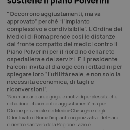
sostiene il piano Polverini
"Occorrono aggiustamenti, ma va
Scienza e Farmaci
approvato” perché “l’impianto
complessivo è condivisibile”. L’Ordine dei
Studi e Analisi
Medici di Roma prende così le distanze
dal fronte compatto dei medici contro il
Lettere al direttore
Piano Polverini per il riordino della rete
ospedaliera e dei servizi. E il presidente
Edizioni Regionali
Falconi invita al dialogo con i cittadini per
spiegare loro “l’utilità reale, e non solo la
QS Pro
necessità economica, di tagli e
riconversioni”.
Professionisti Sanitari.AI
“Non mancano aree grigie e motivi di perplessità che
richiedono chiarimenti e aggiustamenti”, ma per
Abruzzo
QS Pro Gold
l’Ordine provinciale dei Medici-Chirurghi e degli
QS Club
Newsletter
Odontoiatri di Roma l’impianto organizzativo del Piano
Basilicata
Artrite & artrosi
di rientro sanitario della Regione Lazio è