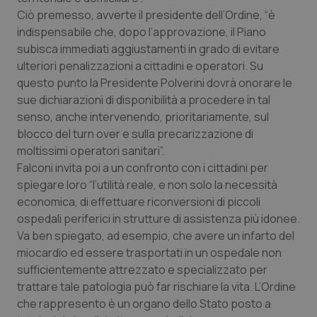
Valle D’Aosta
Oncodermatologia
Ciò premesso, avverte il presidente dell’Ordine, “è
indispensabile che, dopo l’approvazione, il Piano
Veneto
Oncoematologia
subisca immediati aggiustamenti in grado di evitare
ulteriori penalizzazioni a cittadini e operatori. Su
Oncologia & Nutrizione
questo punto la Presidente Polverini dovrà onorare le
sue dichiarazioni di disponibilità a procedere in tal
Psoriasi & pelle
senso, anche intervenendo, prioritariamente, sul
blocco del turn over e sulla precarizzazione di
Quotidiano Cardiologia
moltissimi operatori sanitari”.
Falconi invita poi a un confronto con i cittadini per
spiegare loro “l’utilità reale, e non solo la necessità
Quotidiano Chirurgia
economica, di effettuare riconversioni di piccoli
ospedali periferici in strutture di assistenza più idonee.
Quotidiano Oncologia
Va ben spiegato, ad esempio, che avere un infarto del
miocardio ed essere trasportati in un ospedale non
Quotidiano Pediatria
sufficientemente attrezzato e specializzato per
trattare tale patologia può far rischiare la vita. L’Ordine
Rene & patologie urogenitali
che rappresento è un organo dello Stato posto a