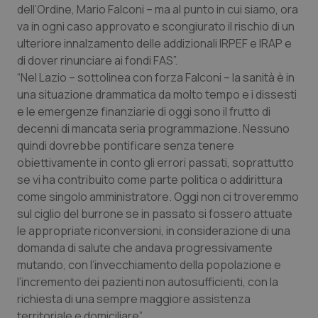
dell’Ordine, Mario Falconi – ma al punto in cui siamo, ora
Piemonte
HIV
va in ogni caso approvato e scongiurato il rischio di un
ulteriore innalzamento delle addizionali IRPEF e IRAP e
di dover rinunciare ai fondi FAS”.
Provincia Autonoma di Bolzano
Infezioni & Febbre
“Nel Lazio – sottolinea con forza Falconi – la sanità è in
una situazione drammatica da molto tempo e i dissesti
Provincia Autonoma di Trento
Ipertensione & Scompenso
e le emergenze finanziarie di oggi sono il frutto di
decenni di mancata seria programmazione. Nessuno
Puglia
Malattie rare
quindi dovrebbe pontificare senza tenere
obiettivamente in conto gli errori passati, soprattutto
Sardegna
Malattia di Crohn & Rettocolite Ulcerosa
se vi ha contribuito come parte politica o addirittura
come singolo amministratore. Oggi non ci troveremmo
Sicilia
Neuroscienze & patologie neurodegenerative
sul ciglio del burrone se in passato si fossero attuate
le appropriate riconversioni, in considerazione di una
Toscana
Obesità
domanda di salute che andava progressivamente
mutando, con l’invecchiamento della popolazione e
l’incremento dei pazienti non autosufficienti, con la
Umbria
Oftalmologia
richiesta di una sempre maggiore assistenza
territoriale e domiciliare”.