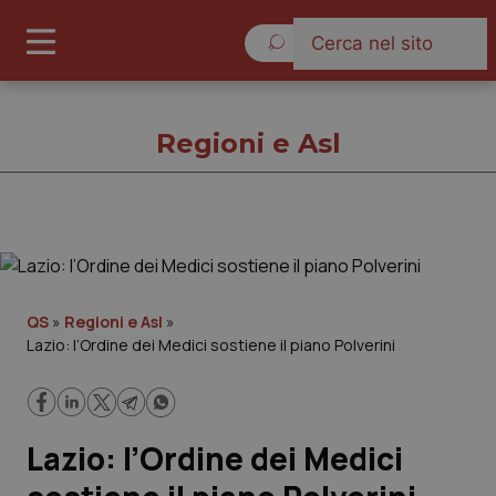
Giovedì 6 Agosto 2026
Regioni e Asl
Regioni e Asl
Cronache
QS
»
Regioni e Asl
»
Lazio: l’Ordine dei Medici sostiene il piano Polverini
Governo e Parlamento
Regioni e Asl
Lazio: l’Ordine dei Medici
Lavoro e Professioni