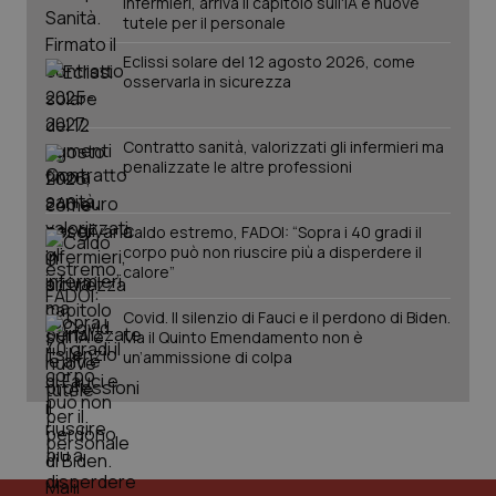
infermieri, arriva il capitolo sull'IA e nuove
tutele per il personale
Eclissi solare del 12 agosto 2026, come
osservarla in sicurezza
Contratto sanità, valorizzati gli infermieri ma
penalizzate le altre professioni
_ga_KM60CM4NPH
.quotidianosanita.it
1 anno
mes
Caldo estremo, FADOI: “Sopra i 40 gradi il
corpo può non riuscire più a disperdere il
calore”
Covid. Il silenzio di Fauci e il perdono di Biden.
Ma il Quinto Emendamento non è
un’ammissione di colpa
Fornitore
/
Nome
Scadenza
Descrizion
Dominio
Nome
Fornitore
/
Dominio
Scadenza
Des
_ga_0VMQEQKQ1N
.quotidianosanita.it
1 anno 1
Questo
mese
cookie
VISITOR_INFO1_LIVE
5 mesi 4
Que
Google LLC
viene
settimane
imp
.youtube.com