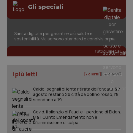
Gli speciali
Sanità digitale per garantire più salute e
sostenibilità. Ma servono standard e condivisione
tracking-sites-ironfish-
www.quotidianosanita.it
4
tracking-enable
settim
Tutti gli speciali
2 gior
I più letti
[7 giorni]
[30 giorni]
tracking-sites-ironfish-
www.quotidianosanita.it
4
session-id
settim
2 gior
Caldo, segnali di lenta ritirata dell'ondata: il 7
agosto restano 26 città da bollino rosso, l'8
scendono a 19
_ga
1 anno
Google LLC
Covid. Il silenzio di Fauci e il perdono di Biden.
mes
.quotidianosanita.it
Ma il Quinto Emendamento non è
un’ammissione di colpa