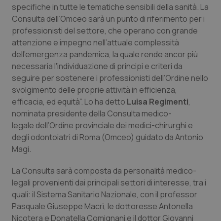
specifiche in tutte le tematiche sensibili della sanità. La
Calabria
Asma & BPCO
Consulta dell’Omceo sarà un punto di riferimento per i
professionisti del settore, che operano con grande
Campania
Car-T
attenzione e impegno nell’attuale complessità
dell’emergenza pandemica, la quale rende ancor più
Emilia-Romagna
Colesterolo & coronaropatie
necessaria l'individuazione di principi e criteri da
seguire per sostenere i professionisti dell’Ordine nello
Friuli Venezia Giulia
Dermatite Atopica
svolgimento delle proprie attività in efficienza,
efficacia, ed equità”. Lo ha detto
Luisa Regimenti
,
Lazio
Diabete & glucometri
nominata presidente della Consulta medico-
legale dell’Ordine provinciale dei medici-chirurghi e
Liguria
Disturbi dell’umore
degli odontoiatri di Roma (Omceo) guidato da Antonio
Magi.
Lombardia
Dolore
La Consulta sarà composta da personalità medico-
legali provenienti dai principali settori di interesse, tra i
Marche
Donna & Salute
quali: il Sistema Sanitario Nazionale, con il professor
Pasquale Giuseppe Macrì, le dottoresse Antonella
Molise
Epatiti
Nicotera e Donatella Comignani e il dottor Giovanni