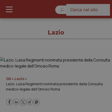
Sabato 8 Agosto 2026
Lazio
Lazio
Cronache
QS
»
Lazio
»
Lazio. Luisa Regimenti nominata presidente della Consulta
Governo e Parlamento
medico-legale dell’Omceo Roma
Regioni e Asl
Lavoro e Professioni