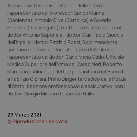
Aloise; il settore universitario e della ricerca,
Piemonte
HIV
rappresentato dai professori Enrico Marinelli
(Sapienza), Antonio Oliva (Cattolica) e Saverio
Provincia Autonoma di Bolzano
Infezioni & Febbre
Potenza (Tor Vergata); i settori previdenziali, con il
dottor Antonio Sapone e il dottor Gian Paolo Cioccia
dell'Inps, e il dottor Patrizio Rossi, Sovrintendente
Provincia Autonoma di Trento
Ipertensione & Scompenso
sanitario centrale dell'Inail; il settore della difesa,
rappresentato dai dottori Carlo Maria Oddo, Ufficiale
Puglia
Malattie rare
Medico Superiore dell'Arma dei Carabinieri, Roberto
Marciano, Colonnello del Corpo sanitario dell'Esercito
Sardegna
Malattia di Crohn & Rettocolite Ulcerosa
e Fabrizio Ciprani, Primo Dirigente Medico della Polizia
di Stato; il settore professionale e assicurativo, con i
Sicilia
Neuroscienze & patologie neurodegenerative
dottori Giorgio Minasi e Giuseppe Rallo.
Toscana
Obesità
29 Marzo 2021
© Riproduzione riservata
Umbria
Oftalmologia