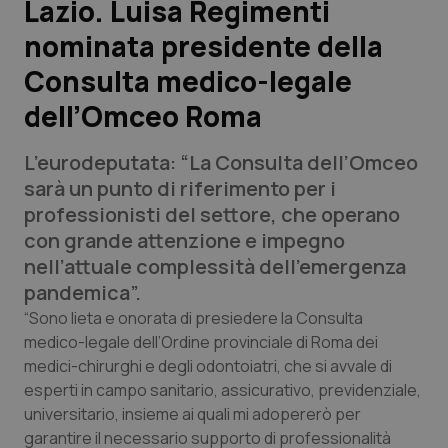
Lazio. Luisa Regimenti
nominata presidente della
Scienza e Farmaci
Consulta medico-legale
Studi e Analisi
dell’Omceo Roma
Lettere al direttore
L’eurodeputata: “La Consulta dell’Omceo
sarà un punto di riferimento per i
Edizioni Regionali
professionisti del settore, che operano
con grande attenzione e impegno
QS Pro
nell’attuale complessità dell’emergenza
pandemica”.
Professionisti Sanitari.AI
“Sono lieta e onorata di presiedere la Consulta
medico-legale dell’Ordine provinciale di Roma dei
Abruzzo
QS Pro Gold
medici-chirurghi e degli odontoiatri, che si avvale di
esperti in campo sanitario, assicurativo, previdenziale,
QS Club
Newsletter
Basilicata
Artrite & artrosi
universitario, insieme ai quali mi adopererò per
garantire il necessario supporto di professionalità