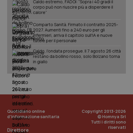
Caldo estremo, FADOI: “Sopra i 40 gradi il
corpo può non riuscire più a disperdere il
calore”
Comparto Sanità. Firmato il contratto 2025-
2027. Aumenti fino a 240 euro per gli
infermieri, arriva il capitolo sull'IA e nuove
tutele per il personale
Caldo, l’ondata prosegue. Il 7 agosto 26 città
restano da bollino rosso, solo Bolzano torna
in giallo
Quotidiano online
Copyright 2013-2026
d'informazione sanitaria
© Homnya Srl
Tutti i diritti sono
riservati
PHPSESSID
Sessio
PHP.net
Direttore
www.quotidianosanita.it