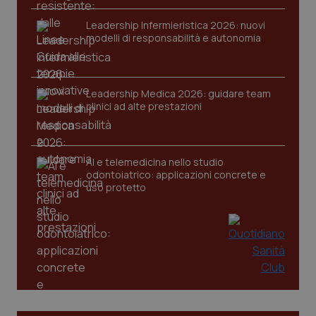
VISITOR_PRIVACY_METADATA
5 mesi
YouTube
settim
.youtube.com
Leadership Infermieristica 2026: nuovi
modelli di responsabilità e autonomia
Leadership Medica 2026: guidare team
clinici ad alte prestazioni
AI e telemedicina nello studio
odontoiatrico: applicazioni concrete e
uso protetto
CookieScriptConsent
5 mesi
CookieScript
settim
www.quotidianosanita.it