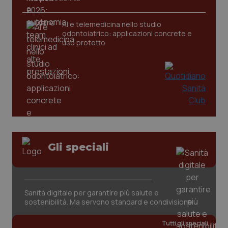
AI e telemedicina nello studio
odontoiatrico: applicazioni concrete e
uso protetto
CookieScriptConsent
5 mesi
CookieScript
settim
www.quotidianosanita.it
Gli speciali
Sanità digitale per garantire più salute e
sostenibilità. Ma servono standard e condivisione
Tutti gli speciali