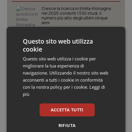
Valle D’Aosta
Oncodermatologia
Cresce la ricerca in Emilia-Romagna:
nel 2025 condotti 1.530 studi, il
Veneto
Oncoematologia
numero più alto degli ultimi cinque
anni
Oncologia & Nutrizione
Puglia. Unità di crisi sanitaria al lavoro,
Questo sito web utilizza
Decaro accelera su 118, liste d’attesa
e conti
Psoriasi & pelle
cookie
Questo sito web utilizza i cookie per
Quotidiano Cardiologia
Farmaci. Puglia, dal 3 agosto alert
migliorare la tua esperienza di
informatico per segnalare l’esistenza
navigazione. Utilizzando il nostro sito web
di un equivalente meno costoso
Quotidiano Chirurgia
acconsenti a tutti i cookie in conformità
con la nostra policy per i cookie.
Leggi di
Quotidiano Oncologia
Influenza. Dal 1° ottobre al via la
più
campagna vaccinale 2026/2027 in
Lombardia
Quotidiano Pediatria
ACCETTA TUTTI
Rene & patologie urogenitali
RIFIUTA