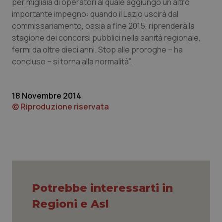
per migliaia di operatori al quale aggiungo un altro
importante impegno: quando il Lazio uscirà dal
Piemonte
HIV
commissariamento, ossia a fine 2015, riprenderà la
stagione dei concorsi pubblici nella sanità regionale,
Provincia Autonoma di Bolzano
Infezioni & Febbre
fermi da oltre dieci anni. Stop alle proroghe – ha
concluso – si torna alla normalità”.
Provincia Autonoma di Trento
Ipertensione & Scompenso
Puglia
Malattie rare
18 Novembre 2014
© Riproduzione riservata
Sardegna
Malattia di Crohn & Rettocolite Ulcerosa
Sicilia
Neuroscienze & patologie neurodegenerative
Toscana
Obesità
Potrebbe interessarti in
Umbria
Oftalmologia
Regioni e Asl