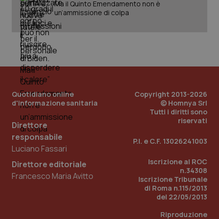
Ma il Quinto Emendamento non è
un’ammissione di colpa
Quotidiano online
Copyright 2013-2026
d'informazione sanitaria
© Homnya Srl
Tutti i diritti sono
riservati
Direttore
responsabile
P.I. e C.F. 13026241003
Luciano Fassari
Iscrizione al ROC
Direttore editoriale
PHPSESSID
Sessio
PHP.net
n.34308
www.quotidianosanita.it
Francesco Maria Avitto
Iscrizione Tribunale
di Roma n.115/2013
del 22/05/2013
Riproduzione