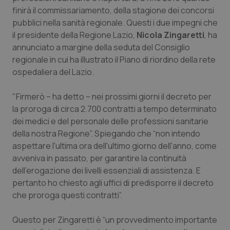
Calabria
Asma & BPCO
finirà il commissariamento, della stagione dei concorsi
pubblici nella sanità regionale. Questi i due impegni che
Campania
Car-T
il presidente della Regione Lazio,
Nicola Zingaretti
, ha
annunciato a margine della seduta del Consiglio
regionale in cui ha illustrato il Piano di riordino della rete
Emilia-Romagna
Colesterolo & coronaropatie
ospedaliera del Lazio.
Friuli Venezia Giulia
Dermatite Atopica
"Firmerò – ha detto – nei prossimi giorni il decreto per
la proroga di circa 2.700 contratti a tempo determinato
Lazio
Diabete & glucometri
dei medici e del personale delle professioni sanitarie
della nostra Regione”. Spiegando che “non intendo
Liguria
Disturbi dell’umore
aspettare l'ultima ora dell'ultimo giorno dell'anno, come
avveniva in passato, per garantire la continuità
Lombardia
Dolore
dell'erogazione dei livelli essenziali di assistenza. E
pertanto ho chiesto agli uffici di predisporre il decreto
Marche
Donna & Salute
che proroga questi contratti”.
Questo per Zingaretti è “un provvedimento importante
Molise
Epatiti