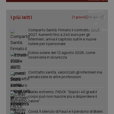
tracking-sites-ironfish-
www.quotidianosanita.it
4
I più letti
[7 giorni]
[30 giorni]
tracking-enable
settim
2 gior
Comparto Sanità. Firmato il contratto 2025-
2027. Aumenti fino a 240 euro per gli
infermieri, arriva il capitolo sull'IA e nuove
tracking-sites-ironfish-
www.quotidianosanita.it
4
tutele per il personale
session-id
settim
2 gior
Eclissi solare del 12 agosto 2026, come
osservarla in sicurezza
_ga
1 anno
Google LLC
Contratto sanità, valorizzati gli infermieri ma
mes
.quotidianosanita.it
penalizzate le altre professioni
Caldo estremo, FADOI: “Sopra i 40 gradi il
corpo può non riuscire più a disperdere il
calore”
Covid. Il silenzio di Fauci e il perdono di Biden.