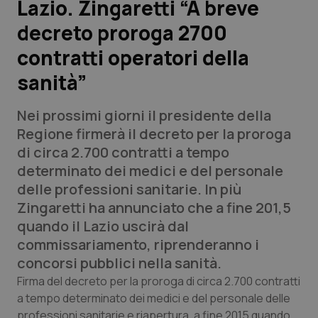
Lazio. Zingaretti “A breve
decreto proroga 2700
Scienza e Farmaci
contratti operatori della
Studi e Analisi
sanità”
Lettere al direttore
Nei prossimi giorni il presidente della
Regione firmerà il decreto per la proroga
Edizioni Regionali
di circa 2.700 contratti a tempo
determinato dei medici e del personale
QS Pro
delle professioni sanitarie. In più
Zingaretti ha annunciato che a fine 201,5
Professionisti Sanitari.AI
quando il Lazio uscirà dal
commissariamento, riprenderanno i
Abruzzo
QS Pro Gold
concorsi pubblici nella sanità.
Firma del decreto per la proroga di circa 2.700 contratti
QS Club
Newsletter
Basilicata
Artrite & artrosi
a tempo determinato dei medici e del personale delle
professioni sanitarie e riapertura, a fine 2015 quando