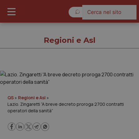
Venerdì 7 Agosto 2026
Regioni e Asl
Regioni e Asl
Cronache
QS
»
Regioni e Asl
»
Lazio. Zingaretti “A breve decreto proroga 2700 contratti
Governo e Parlamento
operatori della sanità”
Regioni e Asl
Lavoro e Professioni