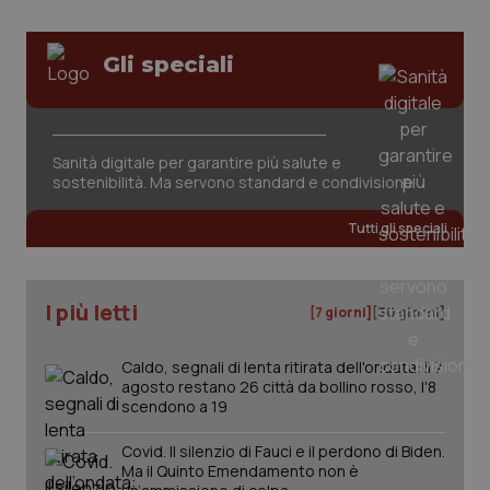
tracking-sites-ironfish-
www.quotidianosanita.it
4
Gli speciali
session-id
settim
2 gior
Sanità digitale per garantire più salute e
sostenibilità. Ma servono standard e condivisione
_ga
1 anno
Google LLC
mes
.quotidianosanita.it
Tutti gli speciali
I più letti
[7 giorni]
[30 giorni]
Caldo, segnali di lenta ritirata dell'ondata: il 7
agosto restano 26 città da bollino rosso, l'8
scendono a 19
Covid. Il silenzio di Fauci e il perdono di Biden.
Ma il Quinto Emendamento non è