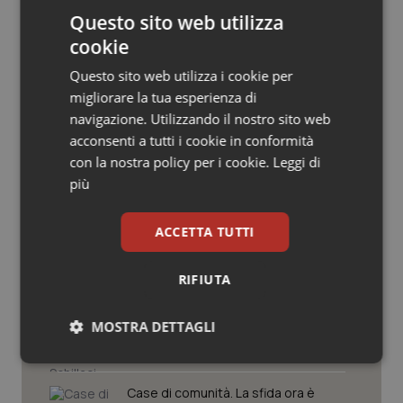
Salute orale & impianti
Questo sito web utilizza
cookie
Sangue & coagulazione
Questo sito web utilizza i cookie per
migliorare la tua esperienza di
Tiroide
navigazione. Utilizzando il nostro sito web
Potrebbe interessarti in
acconsenti a tutti i cookie in conformità
Tumore al seno
Regioni e Asl
con la nostra policy per i cookie.
Leggi di
più
Tumore ovarico
Settimana della Scienza dello
ACCETTA TUTTI
Spallanzani: capire la ricerca per
comprendere il presente
Tumori del Polmone & Testa Collo
RIFIUTA
Tumori gastrointestinali
Regione Lombardia scrive al ministro
Schillaci: “Gli attuali indicatori non
MOSTRA DETTAGLI
fotografano la qualità reale del Ssn”
Ulcera & Reflusso
Necessari
Statistici
Marketing
Vaccini
Case di comunità. La sfida ora è