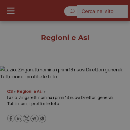
Domenica 9 Agosto 2026
Regioni e Asl
Regioni e Asl
Cronache
QS
»
Regioni e Asl
»
Lazio. Zingaretti nomina i primi 13 nuovi Direttori generali.
Governo e Parlamento
Tutti i nomi, i profili e le foto
Regioni e Asl
Lavoro e Professioni