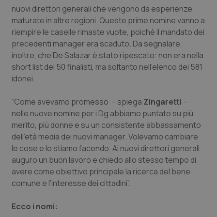
Calabria
Asma & BPCO
nuovi direttori generali che vengono da esperienze
maturate in altre regioni. Queste prime nomine vanno a
riempire le caselle rimaste vuote, poichè il mandato dei
Campania
Car-T
precedenti manager era scaduto. Da segnalare,
inoltre, che De Salazar è stato ripescato: non era nella
Emilia-Romagna
Colesterolo & coronaropatie
short list dei 50 finalisti, ma soltanto nell'elenco dei 581
idonei.
Friuli Venezia Giulia
Dermatite Atopica
“Come avevamo promesso – spiega
Zingaretti
–
Lazio
Diabete & glucometri
nelle nuove nomine per i Dg abbiamo puntato su più
merito, più donne e su un consistente abbassamento
Liguria
Disturbi dell’umore
dell’età media dei nuovi manager. Volevamo cambiare
le cose e lo stiamo facendo. Ai nuovi direttori generali
Lombardia
Dolore
auguro un buon lavoro e chiedo allo stesso tempo di
avere come obiettivo principale la ricerca del bene
comune e l’interesse dei cittadini”.
Marche
Donna & Salute
Ecco i nomi:
Molise
Epatiti