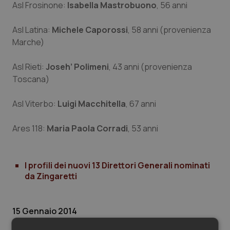
Valle D’Aosta
Oncodermatologia
Asl Frosinone:
Isabella Mastrobuono
, 56 anni
Veneto
Oncoematologia
Asl Latina:
Michele Caporossi
, 58 anni (provenienza
Marche)
Oncologia & Nutrizione
Asl Rieti:
Joseh’ Polimeni
, 43 anni (provenienza
Toscana)
Psoriasi & pelle
Asl Viterbo:
Luigi Macchitella
, 67 anni
Quotidiano Cardiologia
Ares 118:
Maria Paola Corradi
, 53 anni
Quotidiano Chirurgia
Quotidiano Oncologia
I profili dei nuovi 13 Direttori Generali nominati
da Zingaretti
Quotidiano Pediatria
15 Gennaio 2014
Rene & patologie urogenitali
© Riproduzione riservata