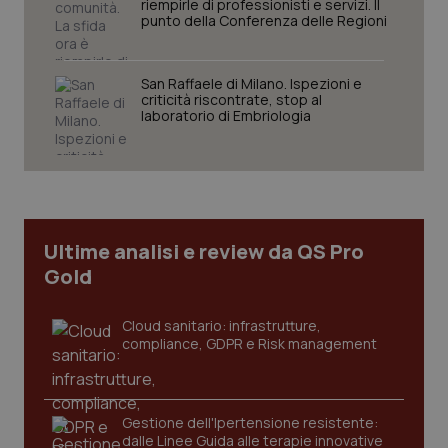
riempirle di professionisti e servizi. Il
punto della Conferenza delle Regioni
San Raffaele di Milano. Ispezioni e
criticità riscontrate, stop al
Necessari
Statistici
Marketing
laboratorio di Embriologia
I cookie necessari contribuiscono a rendere fruibile il
sito web abilitandone funzionalità di base quali la
navigazione sulle pagine e l'accesso alle aree
protette del sito. Il sito web non è in grado di
funzionare correttamente senza questi cookie.
Nome
Fornitore
/
Dominio
Scaden
Ultime analisi e review da QS Pro
VISITOR_PRIVACY_METADATA
5 mesi
YouTube
Gold
settim
.youtube.com
Cloud sanitario: infrastrutture,
compliance, GDPR e Risk management
Gestione dell'Ipertensione resistente:
dalle Linee Guida alle terapie innovative