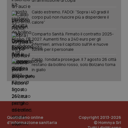
un’ammissione di colpa
Caldo estremo, FADOI: “Sopra i 40 gradi il
corpo può non riuscire più a disperdere il
calore”
Comparto Sanità. Firmato il contratto 2025-
2027. Aumenti fino a 240 euro per gli
infermieri, arriva il capitolo sull'IA e nuove
tutele per il personale
Caldo, l’ondata prosegue. Il 7 agosto 26 città
PHPSESSID
Sessio
PHP.net
restano da bollino rosso, solo Bolzano torna
www.quotidianosanita.it
in giallo
Quotidiano online
Copyright 2013-2026
d'informazione sanitaria
© Homnya Srl
Tutti i diritti sono