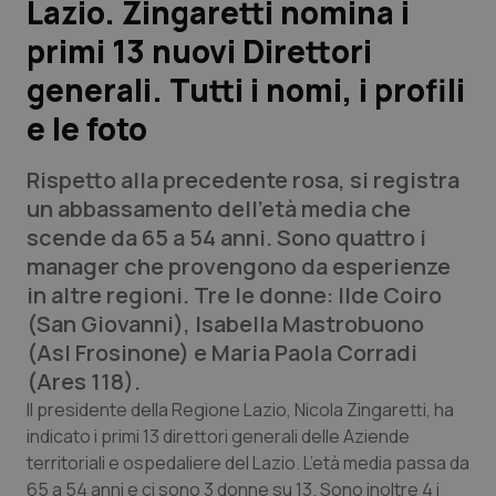
Lazio. Zingaretti nomina i
primi 13 nuovi Direttori
Scienza e Farmaci
generali. Tutti i nomi, i profili
Studi e Analisi
e le foto
Lettere al direttore
Rispetto alla precedente rosa, si registra
un abbassamento dell'età media che
Edizioni Regionali
scende da 65 a 54 anni. Sono quattro i
manager che provengono da esperienze
QS Pro
in altre regioni. Tre le donne: Ilde Coiro
(San Giovanni), Isabella Mastrobuono
Professionisti Sanitari.AI
(Asl Frosinone) e Maria Paola Corradi
(Ares 118).
Abruzzo
QS Pro Gold
Il presidente della Regione Lazio, Nicola Zingaretti, ha
indicato i primi 13 direttori generali delle Aziende
QS Club
Newsletter
Basilicata
Artrite & artrosi
territoriali e ospedaliere del Lazio. L’età media passa da
65 a 54 anni e ci sono 3 donne su 13. Sono inoltre 4 i