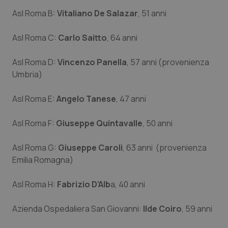
Asl Roma B:
Vitaliano De Salazar
, 51 anni
Piemonte
HIV
Asl Roma C:
Carlo Saitto
, 64 anni
Provincia Autonoma di Bolzano
Infezioni & Febbre
Asl Roma D:
Vincenzo Panella
, 57 anni (provenienza
Provincia Autonoma di Trento
Ipertensione & Scompenso
Umbria)
Puglia
Malattie rare
Asl Roma E:
Angelo Tanese
, 47 anni
Asl Roma F:
Sardegna
Malattia di Crohn & Rettocolite Ulcerosa
Giuseppe Quintavalle
, 50 anni
Asl Roma G:
Giuseppe Caroli
, 63 anni (provenienza
Sicilia
Neuroscienze & patologie neurodegenerative
Emilia Romagna)
Toscana
Obesità
Asl Roma H:
Fabrizio D’Alb
a, 40 anni
Umbria
Oftalmologia
Azienda Ospedaliera San Giovanni:
Ilde Coiro
, 59 anni