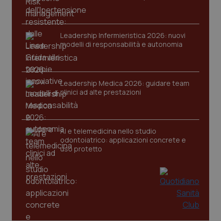
Leadership Infermieristica 2026: nuovi
modelli di responsabilità e autonomia
CookieScriptConsent
5 mesi
CookieScript
settim
www.quotidianosanita.it
Leadership Medica 2026: guidare team
clinici ad alte prestazioni
AI e telemedicina nello studio
odontoiatrico: applicazioni concrete e
uso protetto
tracking-sites-ironfish-
www.quotidianosanita.it
4
tracking-enable
settim
2 gior