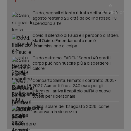
del
e d
per
Caldo, segnali di lenta ritirata dell'ondata: il 7
del
agosto restano 26 città da bollino rosso, l'8
ute
scendono a 19
tracking-sites-
www.quotidianosanita.it
4
Que
ironfish-tracking-
settimane
imp
Covid. Il silenzio di Fauci e il perdono di Biden.
named-enable
2 giorni
dal
Ma il Quinto Emendamento non è
per 
sis
un’ammissione di colpa
sol
ute
ide
Caldo estremo, FADOI: “Sopra i 40 gradi il
Wel
corpo può non riuscire più a disperdere il
calore”
Comparto Sanità. Firmato il contratto 2025-
2027. Aumenti fino a 240 euro per gli
infermieri, arriva il capitolo sull'IA e nuove
tutele per il personale
Eclissi solare del 12 agosto 2026, come
osservarla in sicurezza