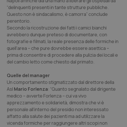
Napoli affinché dia una mano a liberare gli ospedali da
Salute orale & impianti
“delinquenti presenti in tante strutture pubbliche.
Questo non è sindacalismo, è camorra” conclude
perentorio.
Sangue & coagulazione
Secondo la ricostruzione dei fatti i camici bianchi
avrebbero dunque preteso di documentare, con
Tiroide
fotografie e filmati, la reale presenza delle formiche in
quell’area – che pure dovrebbe essere asettica –
Tumore al seno
prima di consentire di procedere alla pulizia dei locali e
del cambio letto come chiesto dal primato.
Tumore ovarico
Quelle del manager
Tumori del Polmone & Testa Collo
Un comportamento stigmatizzato dal direttore della
Asl
Mario Forlenza
: “Quanto segnalato dal dirigente
Tumori gastrointestinali
medico – avverte Forlenza – cui va vivo
apprezzamento e solidarietà, dimostra che vi è
personale all’interno del presidio non interessato
Ulcera & Reflusso
affatto alla salute dei pazienti ma ad utilizzare la
vicenda formiche per raggiungere altri scopi non
Vaccini