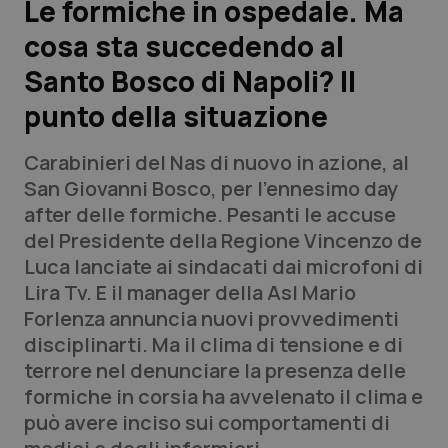
Le formiche in ospedale. Ma
cosa sta succedendo al
Scienza e Farmaci
Santo Bosco di Napoli? Il
Studi e Analisi
punto della situazione
Lettere al direttore
Carabinieri del Nas di nuovo in azione, al
San Giovanni Bosco, per l’ennesimo day
Edizioni Regionali
after delle formiche. Pesanti le accuse
del Presidente della Regione Vincenzo de
QS Pro
Luca lanciate ai sindacati dai microfoni di
Lira Tv. E il manager della Asl Mario
Professionisti Sanitari.AI
Forlenza annuncia nuovi provvedimenti
disciplinarti. Ma il clima di tensione e di
Abruzzo
QS Pro Gold
terrore nel denunciare la presenza delle
formiche in corsia ha avvelenato il clima e
QS Club
Newsletter
Basilicata
Artrite & artrosi
può avere inciso sui comportamenti di