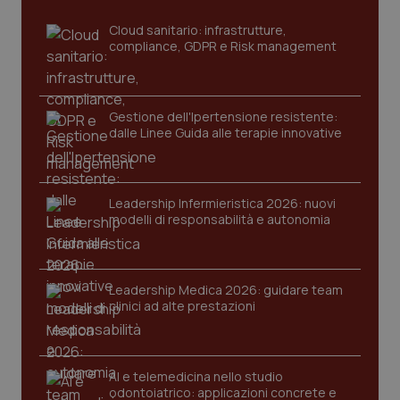
mes
Cloud sanitario: infrastrutture,
compliance, GDPR e Risk management
Gestione dell'Ipertensione resistente:
dalle Linee Guida alle terapie innovative
Fornitore
/
Nome
Scadenza
Descrizion
Dominio
Nome
Fornitore
/
Dominio
Scadenza
Des
Leadership Infermieristica 2026: nuovi
_ga_0VMQEQKQ1N
.quotidianosanita.it
1 anno 1
Questo
modelli di responsabilità e autonomia
mese
cookie
VISITOR_INFO1_LIVE
5 mesi 4
Que
Google LLC
viene
settimane
imp
.youtube.com
utilizzato
You
da Google
ten
Analytics
pre
per
del
Leadership Medica 2026: guidare team
mantener
vid
clinici ad alte prestazioni
lo stato
inco
della
può
sessione.
det
vis
web
uti
AI e telemedicina nello studio
nuo
odontoiatrico: applicazioni concrete e
ver