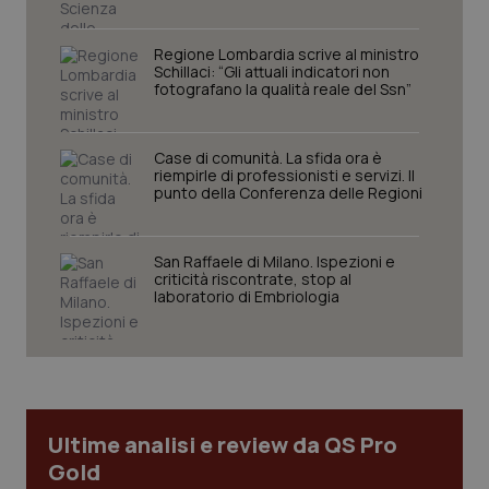
Regione Lombardia scrive al ministro
Schillaci: “Gli attuali indicatori non
PHPSESSID
Sessio
PHP.net
fotografano la qualità reale del Ssn”
www.quotidianosanita.it
Case di comunità. La sfida ora è
riempirle di professionisti e servizi. Il
punto della Conferenza delle Regioni
San Raffaele di Milano. Ispezioni e
criticità riscontrate, stop al
laboratorio di Embriologia
Ultime analisi e review da QS Pro
Gold
_ga_KM60CM4NPH
.quotidianosanita.it
1 anno