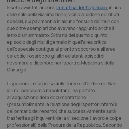
medici e degli infermieri
Calabria
Asma & BPCO
Insetti avvistati ancora,
la mattina del 31 gennaio
, in una
delle sale della Rianimazione, vicino al bidone dei rifiuti
Campania
Car-T
speciali, sui pavimenti e in alcune fessure dei muri con
due o tre esemplari che avevano raggiunto anche il
Emilia-Romagna
Colesterolo & coronaropatie
letto di un ammalato. Si tratta del quarto o quinto
episodio dagli inizi di gennaio in quell’area critica
dell’ospedale contigua al pronto soccorso e all’area
Friuli Venezia Giulia
Dermatite Atopica
dei codici rossi dopo gli altri eclatanti episodi di
novembre e dicembre nei reparti di Medicina e della
Lazio
Diabete & glucometri
Chirurgia.
Liguria
Disturbi dell’umore
L’ispezione a sorpresa delle forze dell’ordine del Nas
ieri nel nosocomio napoletano, ha portato
Lombardia
Dolore
all’acquisizione della documentazione
(presumibilmente la relazione degli ispettori interni e
Marche
Donna & Salute
del primario del reparto) che successivamente sarà
trasferita agli inquirenti della VI sezione (lavoro e colpe
Molise
Epatiti
professionali) della Procura della Repubblica. Secondo