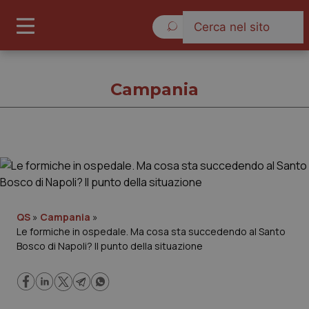
Venerdì 7 Agosto 2026
Campania
Campania
Cronache
QS
»
Campania
»
Le formiche in ospedale. Ma cosa sta succedendo al Santo
Governo e Parlamento
Bosco di Napoli? Il punto della situazione
Regioni e Asl
Lavoro e Professioni