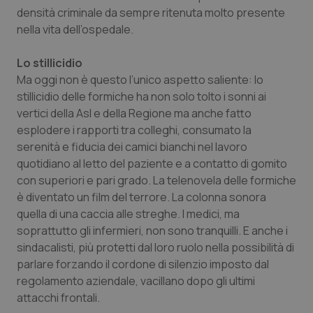
densità criminale da sempre ritenuta molto presente
nella vita dell’ospedale.
Lo stillicidio
Ma oggi non è questo l’unico aspetto saliente: lo
stillicidio delle formiche ha non solo tolto i sonni ai
vertici della Asl e della Regione ma anche fatto
esplodere i rapporti tra colleghi, consumato la
serenità e fiducia dei camici bianchi nel lavoro
quotidiano al letto del paziente e a contatto di gomito
con superiori e pari grado. La telenovela delle formiche
è diventato un film del terrore. La colonna sonora
quella di una caccia alle streghe. I medici, ma
soprattutto gli infermieri, non sono tranquilli. E anche i
sindacalisti, più protetti dal loro ruolo nella possibilità di
parlare forzando il cordone di silenzio imposto dal
regolamento aziendale, vacillano dopo gli ultimi
attacchi frontali.