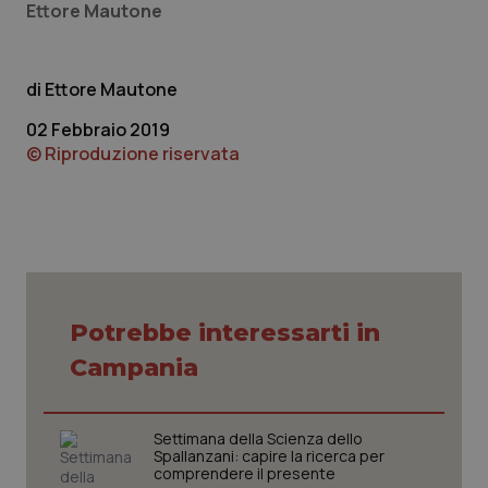
Ettore Mautone
_ga
1 anno
Google LLC
mes
.quotidianosanita.it
Ettore Mautone
02 Febbraio 2019
© Riproduzione riservata
Potrebbe interessarti in
Campania
Settimana della Scienza dello
Spallanzani: capire la ricerca per
comprendere il presente