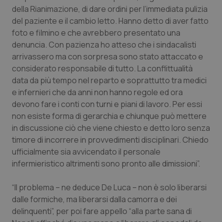
Valle D’Aosta
Oncodermatologia
della Rianimazione, di dare ordini per l’immediata pulizia
del paziente e il cambio letto. Hanno detto di aver fatto
Veneto
Oncoematologia
foto e filmino e che avrebbero presentato una
denuncia. Con pazienza ho atteso che i sindacalisti
Oncologia & Nutrizione
arrivassero ma con sorpresa sono stato attaccato e
considerato responsabile di tutto. La conflittualità
Psoriasi & pelle
data da più tempo nel reparto e soprattutto tra medici
e infernieri che da anni non hanno regole ed ora
devono fare i conti con turni e piani di lavoro. Per essi
Quotidiano Cardiologia
non esiste forma di gerarchia e chiunque può mettere
in discussione ciò che viene chiesto e detto loro senza
Quotidiano Chirurgia
timore di incorrere in provvedimenti disciplinari. Chiedo
ufficialmente sia avvicendato il personale
Quotidiano Oncologia
infermieristico altrimenti sono pronto alle dimissioni”.
Quotidiano Pediatria
“Il problema – ne deduce De Luca – non è solo liberarsi
dalle formiche, ma liberarsi dalla camorra e dei
Rene & patologie urogenitali
delinquenti”, per poi fare appello “alla parte sana di