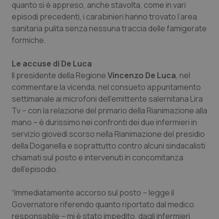
quanto si è appreso, anche stavolta, come in vari
episodi precedenti, i carabinieri hanno trovato l’area
Piemonte
HIV
sanitaria pulita senza nessuna traccia delle famigerate
formiche.
Provincia Autonoma di Bolzano
Infezioni & Febbre
Le accuse di De Luca
Provincia Autonoma di Trento
Ipertensione & Scompenso
Il presidente della Regione
Vincenzo De Luca
, nel
commentare la vicenda, nel consueto appuntamento
Puglia
Malattie rare
settimanale ai microfoni dell’emittente salernitana Lira
Tv – con la relazione del primario della Rianimazione alla
Sardegna
Malattia di Crohn & Rettocolite Ulcerosa
mano – è durissimo nei confronti dei due infermieri in
servizio giovedì scorso nella Rianimazione del presidio
Sicilia
Neuroscienze & patologie neurodegenerative
della Doganella e soprattutto contro alcuni sindacalisti
chiamati sul posto e intervenuti in concomitanza
dell’episodio.
Toscana
Obesità
“Immediatamente accorso sul posto – legge il
Umbria
Oftalmologia
Governatore riferendo quanto riportato dal medico
responsabile – mi è stato impedito, dagli infermieri