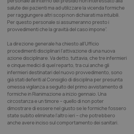
personale all’interno del presidio non interessato alla
settim
www.quotidianosanita.it
salute dei pazienti ma ad utilizzare la vicenda formiche
per raggiungere altri scopi non dichiarati ma intuibili.
Per questo personale si assumeranno presto i
provvedimenti che la gravità del caso impone”.
La direzione generale ha chiesto all’Ufficio
procedimenti disciplinari l’attivazione di una nuova
azione disciplinare. Va detto, tuttavia, che tre infermieri
e cinque medici di quel reparto, tra cui anche gli
infermieri destinatari del nuovo provvedimento, sono
tracking-sites-ironfish-
www.quotidianosanita.it
4
tracking-enable
settim
già stati deferiti al Consiglio di disciplina per presunta
2 gior
omessa vigilanza a seguito del primo avvistamento di
formiche in Rianimazione a inizio gennaio. Una
circostanza e un timore – quello di non poter
tracking-sites-ironfish-
www.quotidianosanita.it
4
dimostrare di essere nel giusto se le formiche fossero
session-id
settim
2 gior
state subito eliminate l’altro ieri – che potrebbero
anche avere inciso sul comportamento dei sanitari.