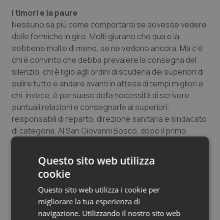
I timori e la paure
Nessuno sa più come comportarsi se dovesse vedere
delle formiche in giro. Molti giurano che qua e là,
sebbene molte di meno, se ne vedono ancora. Ma c’è
chi è convinto che debba prevalere la consegna del
silenzio, chi è ligio agli ordini di scuderia dei superiori di
pulire tutto e andare avanti in attesa di tempi migliori e
chi, invece, è persuaso della necessità di scrivere
puntuali relazioni e consegnarle ai superiori,
responsabili di reparto, direzione sanitaria e sindacato
di categoria. Al San Giovanni Bosco, dopo il primo
clamoroso episodio di novembre, quando una
paziente dello Sri Lanka intubata fu trovata
Questo sito web utilizza
letteralmente invasa dalle formiche, e a seguito degli
cookie
infruttuosi interventi di disinfestazione (che ancora
vanno avanti) conditi da successivi numerosi ripetuti
Questo sito web utilizza i cookie per
avvistamenti di formiche in vari reparti (in Medicina,
migliorare la tua esperienza di
Chirurgia, in sala operatoria e infine in Rianimazione) è
navigazione. Utilizzando il nostro sito web