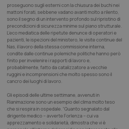
sito web abilitandone funzionalità di base quali la
proseguono sugli esterni con la chiusura dei buchi nei
navigazione sulle pagine e l'accesso alle aree
protette del sito. Il sito web non è in grado di
mattoni forati, sebbene vadano avanti molto a rilento,
funzionare correttamente senza questi cookie.
sono il segno di un intervento profondo sul ripristino di
Nome
Fornitore
/
Dominio
Scaden
precondizioni di sicurezza minime sul piano strutturale.
L’eco mediatica delle ripetute denunce di operatori e
VISITOR_PRIVACY_METADATA
5 mesi
YouTube
settim
.youtube.com
pazienti, le ispezioni del ministero, le visite continue del
Nas, il lavoro della stessa commissione interna,
condite dalle continue polemiche politiche hanno però
finito per invelenire i rapporti di lavoro e,
probabilmente, fatto da catalizzatore a vecchie
ruggini e incomprensioni che molto spesso sono il
cancro dei luoghi di lavoro.
Gli episodi delle ultime settimane, avvenuti in
Rianimazione sono un esempio del clima molto teso
che si respira in ospedale. “Quanto segnalato dal
dirigente medico – avverte Forlenza – cui va
apprezzamento e solidarietà, dimostra che vi è
CookieScriptConsent
5 mesi
CookieScript