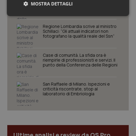
Spallanzani: capire la ricerca per
MOSTRA DETTAGLI
comprendere il presente
Necessari
Statistici
Marketing
Regione Lombardia scrive al ministro
Schillaci: “Gli attuali indicatori non
fotografano la qualità reale del Ssn”
Case di comunità. La sfida ora è
Necessari
Statistici
Marketing
riempirle di professionisti e servizi. Il
punto della Conferenza delle Regioni
I cookie necessari contribuiscono a rendere fruibile il
sito web abilitandone funzionalità di base quali la
navigazione sulle pagine e l'accesso alle aree
San Raffaele di Milano. Ispezioni e
protette del sito. Il sito web non è in grado di
criticità riscontrate, stop al
funzionare correttamente senza questi cookie.
laboratorio di Embriologia
Nome
Fornitore
/
Dominio
Scaden
VISITOR_PRIVACY_METADATA
5 mesi
YouTube
settim
.youtube.com
Ultime analisi e review da QS Pro