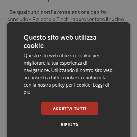
Salute orale & impianti
“Se qualcuno non l’avesse ancora capito
–
conclude – Policoro e Tinchi rappresentano il nucleo
Sangue & coagulazione
del futuro Ospedali Riuniti della Magna Grecia”.
Questo sito web utilizza
Tiroide
cookie
27 Maggio 2019
© Riproduzione riservata
Tumore al seno
Questo sito web utilizza i cookie per
migliorare la tua esperienza di
navigazione. Utilizzando il nostro sito web
Tumore ovarico
acconsenti a tutti i cookie in conformità
con la nostra policy per i cookie.
Leggi di
Tumori del Polmone & Testa Collo
più
Tumori gastrointestinali
Potrebbe interessarti in
ACCETTA TUTTI
Basilicata
Ulcera & Reflusso
RIFIUTA
Vaccini
Settimana della Scienza dello