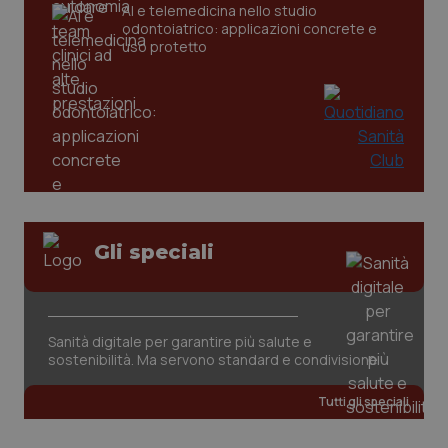
AI e telemedicina nello studio
odontoiatrico: applicazioni concrete e
tracking-sites-ironfish-
www.quotidianosanita.it
4
uso protetto
tracking-enable
settim
2 gior
tracking-sites-ironfish-
www.quotidianosanita.it
4
session-id
settim
2 gior
Gli speciali
_ga
1 anno
Google LLC
mes
.quotidianosanita.it
Sanità digitale per garantire più salute e
sostenibilità. Ma servono standard e condivisione
Tutti gli speciali