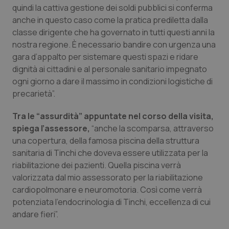
quindi la cattiva gestione dei soldi pubblici si conferma
Piemonte
HIV
anche in questo caso come la pratica prediletta dalla
classe dirigente che ha governato in tutti questi anni la
Provincia Autonoma di Bolzano
Infezioni & Febbre
nostra regione. È necessario bandire con urgenza una
gara d’appalto per sistemare questi spazi e ridare
dignità ai cittadini e al personale sanitario impegnato
Provincia Autonoma di Trento
Ipertensione & Scompenso
ogni giorno a dare il massimo in condizioni logistiche di
precarietà”.
Puglia
Malattie rare
Tra le “assurdità” appuntate nel corso della visita,
Sardegna
Malattia di Crohn & Rettocolite Ulcerosa
spiega l’assessore,
“anche la scomparsa, attraverso
una copertura, della famosa piscina della struttura
Sicilia
Neuroscienze & patologie neurodegenerative
sanitaria di Tinchi che doveva essere utilizzata per la
riabilitazione dei pazienti. Quella piscina verrà
Toscana
Obesità
valorizzata dal mio assessorato per la riabilitazione
cardiopolmonare e neuromotoria. Così come verrà
potenziata l’endocrinologia di Tinchi, eccellenza di cui
Umbria
Oftalmologia
andare fieri”.