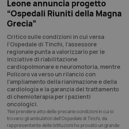
Leone annuncia progetto
“Ospedali Riuniti della Magna
Scienza e Farmaci
Grecia”
Studi e Analisi
Critico sulle condizioni in cui versa
Lettere al direttore
l’Ospedale di Tinchi, l’assessore
regionale punta a valorizzarlo per le
Edizioni Regionali
iniziative di riabilitazione
cardiopolmonare e neuromotoria, mentre
QS Pro
Policoro va verso un rilancio con
l’ampliamento della rianimazione e della
Professionisti Sanitari.AI
cardiologia e la garanzia del trattamento
di chemioterapia per i pazienti
Abruzzo
QS Pro Gold
oncologici.
“Nel prendere atto delle precarie condizioni in cui si
QS Club
Newsletter
Basilicata
Artrite & artrosi
trovano gli ambulatori dell’Ospedale di Tinchi, da
rappresentante delle Istituzioni ho provato un grande