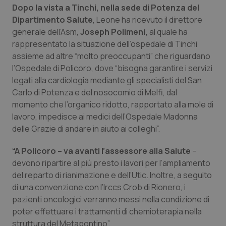
Valle D’Aosta
Oncodermatologia
Dopo la vista a Tinchi, nella sede di Potenza del
Dipartimento Salute
, Leone ha ricevuto il direttore
Veneto
Oncoematologia
generale dell’Asm,
Joseph Polimeni,
al quale ha
rappresentato la situazione dell’ospedale di Tinchi
Oncologia & Nutrizione
assieme ad altre “molto preoccupanti” che riguardano
l’Ospedale di Policoro, dove “bisogna garantire i servizi
Psoriasi & pelle
legati alla cardiologia mediante gli specialisti del San
Carlo di Potenza e del nosocomio di Melfi, dal
momento che l’organico ridotto, rapportato alla mole di
Quotidiano Cardiologia
lavoro, impedisce ai medici dell’Ospedale Madonna
delle Grazie di andare in aiuto ai colleghi”.
Quotidiano Chirurgia
“A Policoro – va avanti l’assessore alla Salute
–
Quotidiano Oncologia
devono ripartire al più presto i lavori per l’ampliamento
del reparto di rianimazione e dell’Utic. Inoltre, a seguito
Quotidiano Pediatria
di una convenzione con l’Irccs Crob di Rionero, i
pazienti oncologici verranno messi nella condizione di
Rene & patologie urogenitali
poter effettuare i trattamenti di chemioterapia nella
struttura del Metapontino”.