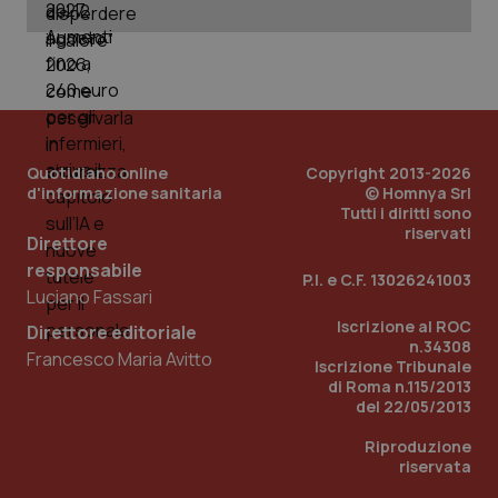
Quotidiano online
Copyright 2013-2026
d'informazione sanitaria
© Homnya Srl
Tutti i diritti sono
riservati
Direttore
_ga_KM60CM4NPH
.quotidianosanita.it
1 anno
responsabile
mes
P.I. e C.F. 13026241003
Luciano Fassari
Iscrizione al ROC
Direttore editoriale
n.34308
Francesco Maria Avitto
Iscrizione Tribunale
di Roma n.115/2013
del 22/05/2013
Riproduzione
riservata
Fornitore
/
Nome
Scadenza
Descrizion
Dominio