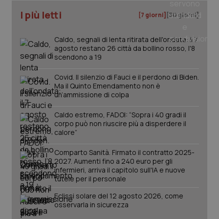
I più letti
[7 giorni]
[30 giorni]
Caldo, segnali di lenta ritirata dell'ondata: il 7
agosto restano 26 città da bollino rosso, l'8
scendono a 19
Covid. Il silenzio di Fauci e il perdono di Biden.
Ma il Quinto Emendamento non è
un’ammissione di colpa
Caldo estremo, FADOI: “Sopra i 40 gradi il
corpo può non riuscire più a disperdere il
calore”
Comparto Sanità. Firmato il contratto 2025-
PHPSESSID
Sessio
PHP.net
2027. Aumenti fino a 240 euro per gli
www.quotidianosanita.it
infermieri, arriva il capitolo sull'IA e nuove
tutele per il personale
Eclissi solare del 12 agosto 2026, come
osservarla in sicurezza