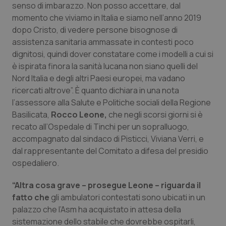
senso di imbarazzo. Non posso accettare, dal
Calabria
Asma & BPCO
momento che viviamo in Italia e siamo nell’anno 2019
dopo Cristo, di vedere persone bisognose di
Campania
Car-T
assistenza sanitaria ammassate in contesti poco
dignitosi, quindi dover constatare come i modelli a cui si
Emilia-Romagna
Colesterolo & coronaropatie
è ispirata finora la sanità lucana non siano quelli del
Nord Italia e degli altri Paesi europei, ma vadano
Friuli Venezia Giulia
Dermatite Atopica
ricercati altrove”. È quanto dichiara in una nota
l’assessore alla Salute e Politiche sociali della Regione
Lazio
Diabete & glucometri
Basilicata,
Rocco Leone,
che negli scorsi giorni si è
recato all’Ospedale di Tinchi per un sopralluogo,
Liguria
Disturbi dell’umore
accompagnato dal sindaco di Pisticci, Viviana Verri, e
dal rappresentante del Comitato a difesa del presidio
ospedaliero.
Lombardia
Dolore
“Altra cosa grave – prosegue Leone – riguarda il
Marche
Donna & Salute
fatto che
gli ambulatori contestati sono ubicati in un
palazzo che l’Asm ha acquistato in attesa della
Molise
Epatiti
sistemazione dello stabile che dovrebbe ospitarli,