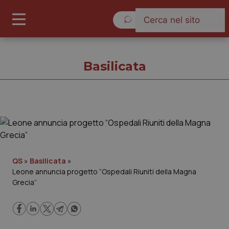
Venerdì 7 Agosto 2026
Basilicata
Basilicata
Cronache
QS
»
Basilicata
»
Leone annuncia progetto “Ospedali Riuniti della Magna
Governo e Parlamento
Grecia”
Regioni e Asl
Lavoro e Professioni