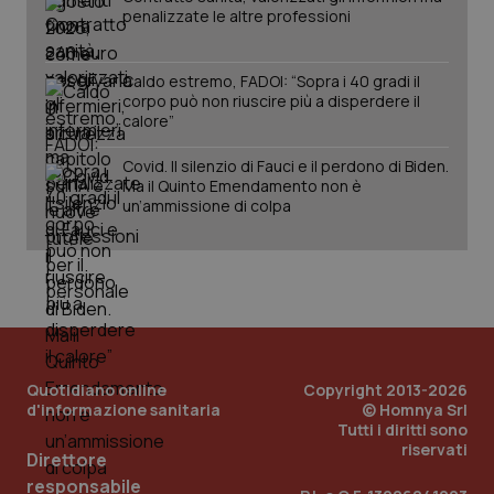
penalizzate le altre professioni
Caldo estremo, FADOI: “Sopra i 40 gradi il
corpo può non riuscire più a disperdere il
calore”
Covid. Il silenzio di Fauci e il perdono di Biden.
Ma il Quinto Emendamento non è
un’ammissione di colpa
Quotidiano online
Copyright 2013-2026
d'informazione sanitaria
© Homnya Srl
Tutti i diritti sono
riservati
Direttore
PHPSESSID
Sessio
PHP.net
www.quotidianosanita.it
responsabile