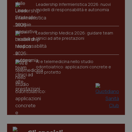
VISITOR_PRIVACY_METADATA
5 mesi
YouTube
Leadership Infermieristica 2026: nuovi
settim
.youtube.com
modelli di responsabilità e autonomia
Leadership Medica 2026: guidare team
clinici ad alte prestazioni
AI e telemedicina nello studio
odontoiatrico: applicazioni concrete e
uso protetto
CookieScriptConsent
5 mesi
CookieScript
settim
www.quotidianosanita.it