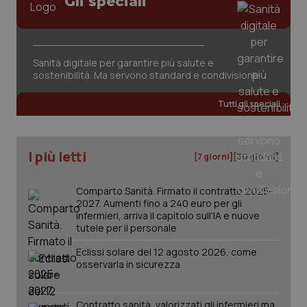
Gli speciali
Sanità digitale per garantire più salute e
sostenibilità. Ma servono standard e condivisione
tracking-sites-ironfish-
www.quotidianosanita.it
4
tracking-enable
settim
Tutti gli speciali
2 gior
I più letti
[7 giorni]
[30 giorni]
tracking-sites-ironfish-
www.quotidianosanita.it
4
session-id
settim
2 gior
Comparto Sanità. Firmato il contratto 2025-
2027. Aumenti fino a 240 euro per gli
infermieri, arriva il capitolo sull'IA e nuove
tutele per il personale
_ga
1 anno
Google LLC
Eclissi solare del 12 agosto 2026, come
mes
.quotidianosanita.it
osservarla in sicurezza
Contratto sanità, valorizzati gli infermieri ma