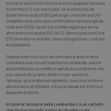
la propria autocertificazione presso qualsiasi farmacia
Calabria
Asma & BPCO
sul territorio. E con una novità: se le esenzioni dal
ticket farmaceutico E30 (patologie croniche) ed E40
Campania
Car-T
(malattie rare) sono autocertificabili in farmacia già da
molti anni (2015) da ieri è possibile registrare anche
Emilia-Romagna
Colesterolo & coronaropatie
altre esenzioni quali la E02, la E12 (disoccupazione) e la
E13 (lavoratori in mobilità, cassa integrazione, contratti
Friuli Venezia Giulia
Dermatite Atopica
di solidarietà).
Lazio
Diabete & glucometri
Queste esenzioni sono da rinnovare di anno in anno,
sottolinea una nota di Federfarma Lombardia, poiché
Liguria
Disturbi dell’umore
autocertificano un reddito e quindi una condizione che
può variare da un anno all’altro e per questo la
farmacia, grazie alla sua capillarità, i suoi orari estesi e
Lombardia
Dolore
alla vicinanza al cittadino, è il luogo ideale per il rinnovo
di queste pratiche.
Marche
Donna & Salute
In tutte le farmacie della Lombardia c’è un cartello
Molise
Epatiti
che dà precise indicazioni al cittadino sulle