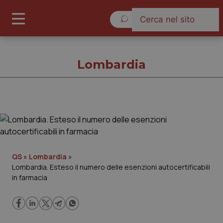
Giovedì 6 Agosto 2026
Lombardia
Lombardia
Cronache
QS
»
Lombardia
»
Lombardia. Esteso il numero delle esenzioni autocertificabili
Governo e Parlamento
in farmacia
Regioni e Asl
Lavoro e Professioni