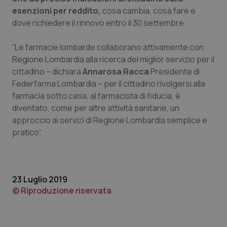
esenzioni per reddito,
cosa cambia, cosa fare e
Piemonte
HIV
dove richiedere il rinnovo entro il 30 settembre.
Provincia Autonoma di Bolzano
Infezioni & Febbre
“Le farmacie lombarde collaborano attivamente con
Regione Lombardia alla ricerca del miglior servizio per il
Provincia Autonoma di Trento
Ipertensione & Scompenso
cittadino – dichiara
Annarosa Racca
Presidente di
Federfarma Lombardia – per il cittadino rivolgersi alla
farmacia sotto casa, al farmacista di fiducia, è
Puglia
Malattie rare
diventato, come per altre attività sanitarie, un
approccio ai servizi di Regione Lombardia semplice e
Sardegna
Malattia di Crohn & Rettocolite Ulcerosa
pratico”.
Sicilia
Neuroscienze & patologie neurodegenerative
Toscana
Obesità
23 Luglio 2019
© Riproduzione riservata
Umbria
Oftalmologia