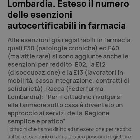
Lombardia. Esteso il numero
delle esenzioni
Scienza e Farmaci
autocertificabili in farmacia
Studi e Analisi
Alle esenzioni già registrabili in farmacia,
Lettere al direttore
quali E30 (patologie croniche) ed E40
(malattie rare) si sono aggiunte anche le
Edizioni Regionali
esenzioni per reddito: E02, la E12
(disoccupazione) e la E13 (lavoratori in
QS Pro
mobilità, cassa integrazione, contratti di
solidarietà). Racca (Federfarma
Professionisti Sanitari.AI
Lombardia): “Per il cittadino rivolgersi
alla farmacia sotto casa è diventato un
Abruzzo
QS Pro Gold
approccio ai servizi della Regione
semplice e pratico”
QS Club
Newsletter
Basilicata
Artrite & artrosi
I cittadini che hanno diritto ad un’esenzione per reddito
dal ticket sanitario o farmaceutico possono registrare