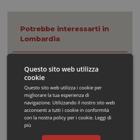
Valle D’Aosta
Oncodermatologia
Veneto
Oncoematologia
Potrebbe interessarti in
Oncologia & Nutrizione
Lombardia
Psoriasi & pelle
Cresce la ricerca in Emilia-Romagna:
nel 2025 condotti 1.530 studi, il
Quotidiano Cardiologia
Questo sito web utilizza
numero più alto degli ultimi cinque
anni
cookie
Quotidiano Chirurgia
Questo sito web utilizza i cookie per
Lombardia, nuove misure per liste
d’attesa e sanità territoriale.
migliorare la tua esperienza di
Quotidiano Oncologia
Bertolaso: “Sistema più vicino ai
navigazione. Utilizzando il nostro sito web
cittadini”
acconsenti a tutti i cookie in conformità
Quotidiano Pediatria
con la nostra policy per i cookie.
Leggi di
Lombardia. Al via il soccorso sanitario
avanzato in ambiente impervio.
più
Bertolaso: “Apripista nazionale”
Rene & patologie urogenitali