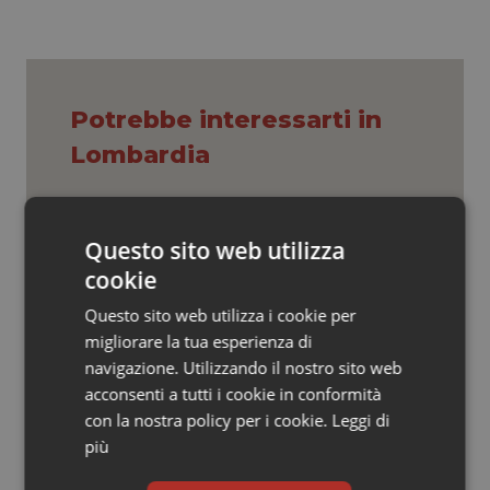
Valle D’Aosta
Oncodermatologia
Veneto
Oncoematologia
Oncologia & Nutrizione
Potrebbe interessarti in
Lombardia
Psoriasi & pelle
Lombardia, nuove misure per liste
Quotidiano Cardiologia
d’attesa e sanità territoriale.
Questo sito web utilizza
Bertolaso: “Sistema più vicino ai
cookie
cittadini”
Quotidiano Chirurgia
Questo sito web utilizza i cookie per
Lombardia. Al via il soccorso sanitario
migliorare la tua esperienza di
Quotidiano Oncologia
avanzato in ambiente impervio.
Bertolaso: “Apripista nazionale”
navigazione. Utilizzando il nostro sito web
acconsenti a tutti i cookie in conformità
Quotidiano Pediatria
con la nostra policy per i cookie.
Leggi di
Al Policlinico di Milano due nuovi robot
più
chirurgici. “Il Padiglione Sforza diventa
Rene & patologie urogenitali
un hub della chirurgia di precisione”