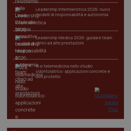
VISITOR_PRIVACY_METADATA
5 mesi
YouTube
settim
Leadership Infermieristica 2026: nuovi
.youtube.com
modelli di responsabilità e autonomia
Leadership Medica 2026: guidare team
clinici ad alte prestazioni
AI e telemedicina nello studio
odontoiatrico: applicazioni concrete e
uso protetto
CookieScriptConsent
5 mesi
CookieScript
settim
www.quotidianosanita.it