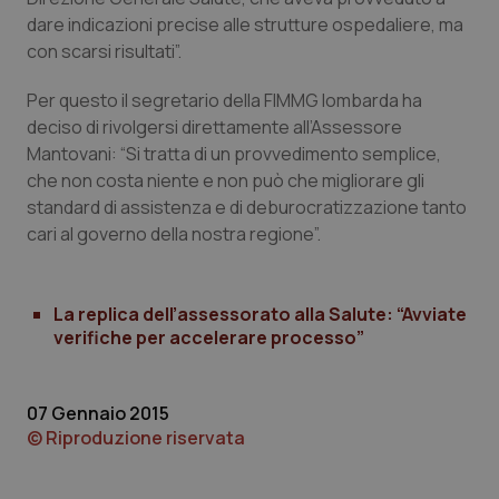
dare indicazioni precise alle strutture ospedaliere, ma
Piemonte
HIV
con scarsi risultati”.
Provincia Autonoma di Bolzano
Infezioni & Febbre
Per questo il segretario della FIMMG lombarda ha
deciso di rivolgersi direttamente all’Assessore
Mantovani: “Si tratta di un provvedimento semplice,
Provincia Autonoma di Trento
Ipertensione & Scompenso
che non costa niente e non può che migliorare gli
standard di assistenza e di deburocratizzazione tanto
Puglia
Malattie rare
cari al governo della nostra regione”.
Sardegna
Malattia di Crohn & Rettocolite Ulcerosa
La replica dell’assessorato alla Salute: “Avviate
Sicilia
Neuroscienze & patologie neurodegenerative
verifiche per accelerare processo”
Toscana
Obesità
07 Gennaio 2015
© Riproduzione riservata
Umbria
Oftalmologia