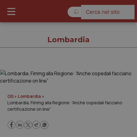
Giovedì 6 Agosto 2026
Lombardia
Lombardia
Cronache
QS
»
Lombardia
»
Lombardia. Fimmg alla Regione: “Anche ospedali facciano
Governo e Parlamento
certificazione on line”
Regioni e Asl
Lavoro e Professioni