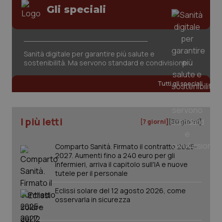
Gli speciali
Sanità digitale per garantire più salute e
sostenibilità. Ma servono standard e condivisione
tracking-sites-ironfish-
www.quotidianosanita.it
4
tracking-enable
settim
Tutti gli speciali
2 gior
I più letti
[7 giorni]
[30 giorni]
tracking-sites-ironfish-
www.quotidianosanita.it
4
session-id
settim
2 gior
Comparto Sanità. Firmato il contratto 2025-
2027. Aumenti fino a 240 euro per gli
infermieri, arriva il capitolo sull'IA e nuove
tutele per il personale
_ga
1 anno
Google LLC
Eclissi solare del 12 agosto 2026, come
mes
.quotidianosanita.it
osservarla in sicurezza