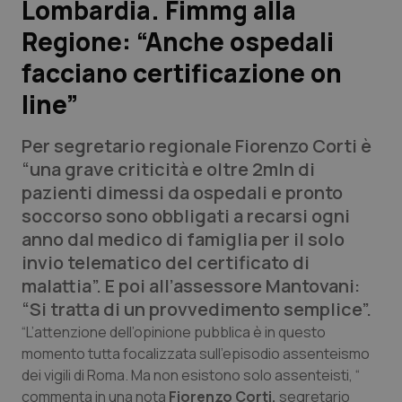
Lombardia. Fimmg alla
Regione: “Anche ospedali
Scienza e Farmaci
facciano certificazione on
Studi e Analisi
line”
Lettere al direttore
Per segretario regionale Fiorenzo Corti è
“una grave criticità e oltre 2mln di
Edizioni Regionali
pazienti dimessi da ospedali e pronto
soccorso sono obbligati a recarsi ogni
QS Pro
anno dal medico di famiglia per il solo
invio telematico del certificato di
Professionisti Sanitari.AI
malattia”. E poi all’assessore Mantovani:
“Si tratta di un provvedimento semplice”.
Abruzzo
QS Pro Gold
“L’attenzione dell’opinione pubblica è in questo
momento tutta focalizzata sull’episodio assenteismo
QS Club
Newsletter
Basilicata
Artrite & artrosi
dei vigili di Roma. Ma non esistono solo assenteisti, “
commenta in una nota
Fiorenzo Corti,
segretario