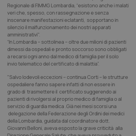
Calabria
Asma & BPCO
Regionale di FIMMG Lombardia, “esistono anche i malati
veri che, spesso, con rassegnazione e senza
inscenare manifestazioni eclatanti, sopportano in
Campania
Car-T
silenzio il malfunzionamento dei nostri apparati
amministrativi".
Emilia-Romagna
Colesterolo & coronaropatie
“In Lombardia – sottolinea – oltre due milioni di pazienti
dimessi da ospedali e pronto soccorso sono obbligati
Friuli Venezia Giulia
Dermatite Atopica
a recarsi ogni anno dal medico di famiglia per il solo
invio telematico del certificato di malattia”.
Lazio
Diabete & glucometri
"Salvo lodevoli eccezioni – continua Corti – le strutture
Liguria
Disturbi dell’umore
ospedaliere fanno sapere infatti di non essere in
grado di trasmettere il certificato suggerendo ai
pazienti di rivolgersi al proprio medico di famiglia o al
Lombardia
Dolore
servizio di guardia medica .Già nei mesi scorsi una
delegazione della Federazione degli Ordini dei medici
Marche
Donna & Salute
della Lombardia, guidata dal coordinatore dott.
Giovanni Belloni, aveva esposto la grave criticità alla
Molise
Epatiti
Direzione Generale Salute, che aveva provveduto a