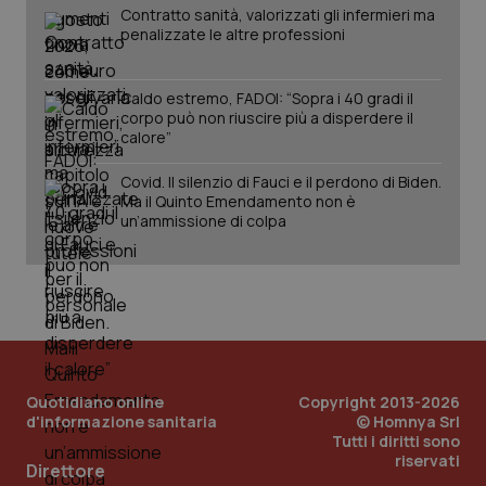
Contratto sanità, valorizzati gli infermieri ma
penalizzate le altre professioni
Caldo estremo, FADOI: “Sopra i 40 gradi il
corpo può non riuscire più a disperdere il
calore”
Covid. Il silenzio di Fauci e il perdono di Biden.
Ma il Quinto Emendamento non è
un’ammissione di colpa
Quotidiano online
Copyright 2013-2026
d'informazione sanitaria
© Homnya Srl
Tutti i diritti sono
riservati
PHPSESSID
Sessio
PHP.net
Direttore
www.quotidianosanita.it