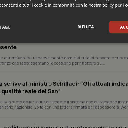
consenti a tutti i cookie in conformità con la nostra policy per i 
ia
RIFIUTA
TAGLI
ACC
ienza dello Spallanzani: capire la ricerca per
sari
Statistici
Mar
esente
e e trent'anni dal riconoscimento come Istituto di ricovero e cura a 
rrenze che rappresentano l'occasione per riflettere sul...
crive al ministro Schillaci: “Gli attuali indica
Necessari
Statistici
Marketing
 qualità reale del Ssn”
tribuiscono a rendere fruibile il sito web abilitandone funzionalità di base quali la nav
protette del sito. Il sito web non è in grado di funzionare correttamente senza questi coo
 Ministero della Salute di rivedere il sistema con cui vengono misur
itario nazionale. Lo fa con una lettera firmata dall'assessore al Welf
Fornitore
/
Dominio
Scadenza
Descrizione
METADATA
5 mesi 4
Questo cookie viene utilizzato p
YouTube
settimane
scelte di consenso e privacy dell'
.youtube.com
interazione con il sito. Registra i
a sfida ora è riempirle di professionisti e serviz