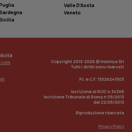
o in cui viene
Puglia
Valle D’Aosta
r il sito, ma un
tato di accesso per
Sardegna
Veneto
Sicilia
a Google Analytics
sione.
icità
 tenere traccia
Copyright 2013-2026 © Homnya Srl
.com
i Youtube incorporati
tics per mantenere
tore del sito web sta
Tutti i diritti sono riservati
ell'interfaccia di
om
P.I. e C.F. 13026241003
 tenere traccia
i Youtube incorporati
Iscrizione al ROC n.34308
tore del sito web sta
ell'interfaccia di
Iscrizione Tribunale di Roma n.115/2013
del 22/05/2013
 tenere traccia
Riproduzione riservata
r la gestione
one dell’esperienza
Privacy Policy