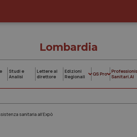
Lombardia
e
Studi e
Lettere al
Edizioni
Professionis
QS Pro
Analisi
direttore
Regionali
Sanitari.AI
istenza sanitaria all’Expò