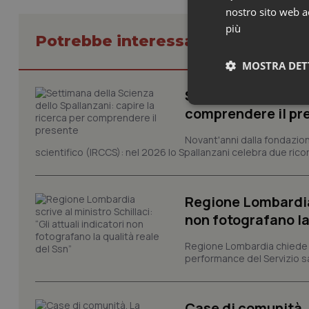
nostro sito web ac
più
Potrebbe interessarti in Lombard
MOSTRA DET
Settimana della Sc
Neces
comprendere il pr
Novant'anni dalla fondazion
scientifico (IRCCS): nel 2026 lo Spallanzani celebra due rico
Regione Lombardia s
non fotografano la
I cookie necessari con
e l'accesso alle aree 
Regione Lombardia chiede al
performance del Servizio san
Nome
VISITOR_PRIVACY_
Case di comunità. L