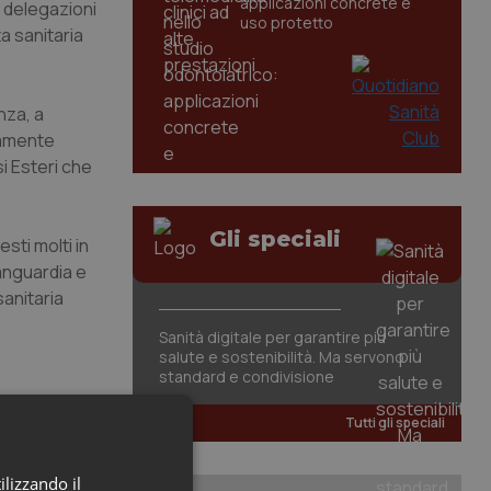
applicazioni concrete e
e delegazioni
uso protetto
ta sanitaria
nza, a
ivamente
i Esteri che
Gli speciali
esti molti in
vanguardia e
sanitaria
Sanità digitale per garantire più
salute e sostenibilità. Ma servono
standard e condivisione
Tutti gli speciali
ilizzando il