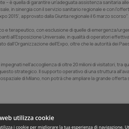
ute – è quella di garantire un'adeguata assistenza sanitaria all
e, in sinergia con il servizio sanitario regionale e con l'offer
xpo 2015', approvato dalla Giunta regionale il 6 marzo scorso".
ico e terapeutico, con esclusione di quelle di emergenza/urge
anti all'Esposizione Universale, in qualità di operatori effett
to dall'Organizzazione dell'Expo, oltre che le autorità dei Paes
pegnati nell'accoglienza di oltre 20 milioni di visitatori, tra qu
 questo strategico. Il supporto operativo di una struttura all'a
rospaziale di Milano, non potrà che ampliare la grande offerta 
web utilizza cookie
ilizza i cookie per migliorare la tua esperienza di navigazione. Ut