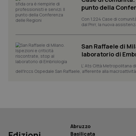
punto della Confer
CookieScriptConse
Con 1.224 Case di comunità a
dal Pnrr, la nuova assistenza
tracking-sites-ironf
San Raffaele di Mil
tracking-enable
laboratorio di Emb
tracking-sites-ironf
L’ Ats Città Metropolitana d
session-id
dell'Irccs Ospedale San Raffaele, afferente alla macroattività 
_ga
PHPSESSID
Abruzzo
Edizioni
Basilicata