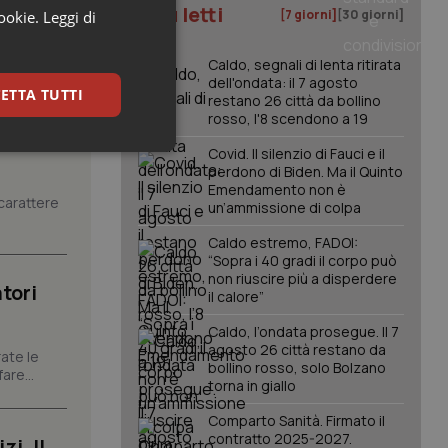
I più letti
[7 giorni]
[30 giorni]
cookie.
Leggi di
Caldo, segnali di lenta ritirata
dell'ondata: il 7 agosto
ETTA TUTTI
restano 26 città da bollino
rosso, l'8 scendono a 19
Covid. Il silenzio di Fauci e il
keting
perdono di Biden. Ma il Quinto
Emendamento non è
carattere
un’ammissione di colpa
Caldo estremo, FADOI:
“Sopra i 40 gradi il corpo può
non riuscire più a disperdere
tori
il calore”
Caldo, l’ondata prosegue. Il 7
igazione sulle pagine
agosto 26 città restano da
kie.
ate le
bollino rosso, solo Bolzano
are...
torna in giallo
er memorizzare le
Comparto Sanità. Firmato il
utente per la loro
 dati sul consenso
contratto 2025-2027.
i. Il