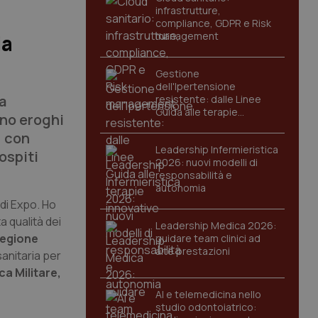
infrastrutture,
compliance, GDPR e Risk
management
ia
Gestione
dell'Ipertensione
a
resistente: dalle Linee
Guida alle terapie
ano eroghi
innovative
, con
Leadership Infermieristica
ospiti
2026: nuovi modelli di
responsabilità e
autonomia
 di Expo. Ho
a qualità dei
Leadership Medica 2026:
Regione
guidare team clinici ad
alte prestazioni
sanitaria per
ca Militare,
AI e telemedicina nello
studio odontoiatrico: