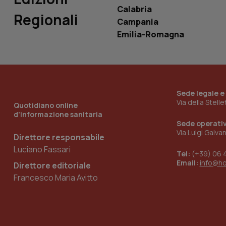
Calabria
Regionali
Campania
Emilia-Romagna
_ga_KM60CM4NPH
Nome
Nome
Sede legale e
VISITOR_INFO1_LIV
Via della Stell
Quotidiano online
_ga_0VMQEQKQ1N
d'informazione sanitaria
Sede operati
Via Luigi Galva
Direttore responsabile
__Secure-YNID
Luciano Fassari
Tel:
(+39) 06 
Email:
info@h
Direttore editoriale
Francesco Maria Avitto
YSC
__Secure-
ROLLOUT_TOKEN