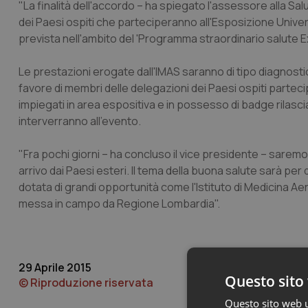
"La finalità dell'accordo – ha spiegato l'assessore alla Sal
dei Paesi ospiti che parteciperanno all'Esposizione Universal
prevista nell'ambito del 'Programma straordinario salute E
Le prestazioni erogate dall'IMAS saranno di tipo diagnost
favore di membri delle delegazioni dei Paesi ospiti partecip
impiegati in area espositiva e in possesso di badge rilascia
interverranno all'evento.
"Fra pochi giorni – ha concluso il vice presidente – saremo im
arrivo dai Paesi esteri. Il tema della buona salute sarà per
dotata di grandi opportunità come l'Istituto di Medicina Ae
messa in campo da Regione Lombardia".
29 Aprile 2015
Questo sito 
© Riproduzione riservata
Questo sito web ut