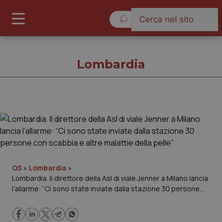
Domenica 9 Agosto 2026
Lombardia
Lombardia
Cronache
Governo e Parlamento
QS
»
Lombardia
»
Lombardia. Il direttore della Asl di viale Jenner a Milano lancia
l’allarme: “Ci sono state inviate dalla stazione 30 persone
Regioni e Asl
con scabbia e altre malattie della pelle”
Lavoro e Professioni