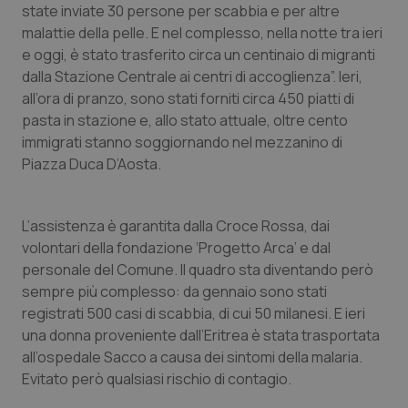
state inviate 30 persone per scabbia e per altre
Calabria
Asma & BPCO
malattie della pelle. E nel complesso, nella notte tra ieri
e oggi, è stato trasferito circa un centinaio di migranti
Campania
Car-T
dalla Stazione Centrale ai centri di accoglienza”. Ieri,
all’ora di pranzo, sono stati forniti circa 450 piatti di
Emilia-Romagna
Colesterolo & coronaropatie
pasta in stazione e, allo stato attuale, oltre cento
immigrati stanno soggiornando nel mezzanino di
Friuli Venezia Giulia
Dermatite Atopica
Piazza Duca D’Aosta.
Lazio
Diabete & glucometri
L’assistenza è garantita dalla Croce Rossa, dai
volontari della fondazione ‘Progetto Arca’ e dal
Liguria
Disturbi dell’umore
personale del Comune. Il quadro sta diventando però
sempre più complesso: da gennaio sono stati
Lombardia
Dolore
registrati 500 casi di scabbia, di cui 50 milanesi. E ieri
una donna proveniente dall’Eritrea è stata trasportata
Marche
Donna & Salute
all’ospedale Sacco a causa dei sintomi della malaria.
Evitato però qualsiasi rischio di contagio.
Molise
Epatiti