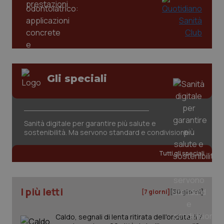
Gli speciali
CookieScriptConsent
5 mesi
CookieScript
settim
www.quotidianosanita.it
Sanità digitale per garantire più salute e
sostenibilità. Ma servono standard e condivisione
Tutti gli speciali
I più letti
[7 giorni]
[30 giorni]
Caldo, segnali di lenta ritirata dell'ondata: il 7
tracking-sites-ironfish-
www.quotidianosanita.it
4