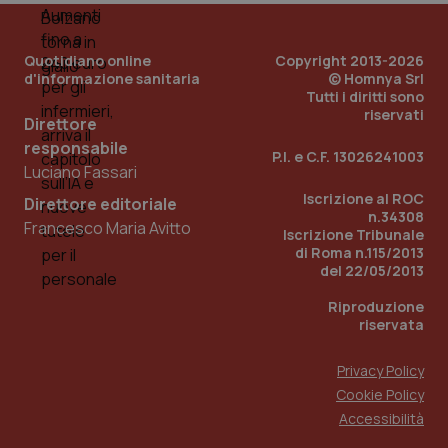
Quotidiano online
Copyright 2013-2026
d'informazione sanitaria
© Homnya Srl
Tutti i diritti sono
riservati
Direttore
responsabile
P.I. e C.F. 13026241003
Luciano Fassari
Iscrizione al ROC
Direttore editoriale
n.34308
Francesco Maria Avitto
Iscrizione Tribunale
di Roma n.115/2013
del 22/05/2013
PHPSESSID
Sessio
PHP.net
www.quotidianosanita.it
Riproduzione
riservata
Privacy Policy
Cookie Policy
Accessibilità