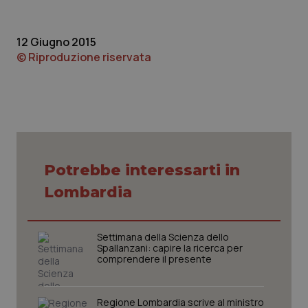
Piemonte
HIV
12 Giugno 2015
© Riproduzione riservata
Provincia Autonoma di Bolzano
Infezioni & Febbre
Provincia Autonoma di Trento
Ipertensione & Scompenso
Puglia
Malattie rare
Sardegna
Malattia di Crohn & Rettocolite Ulcerosa
Potrebbe interessarti in
Lombardia
Sicilia
Neuroscienze & patologie neurodegenerative
Toscana
Obesità
Settimana della Scienza dello
Spallanzani: capire la ricerca per
comprendere il presente
Umbria
Oftalmologia
Regione Lombardia scrive al ministro