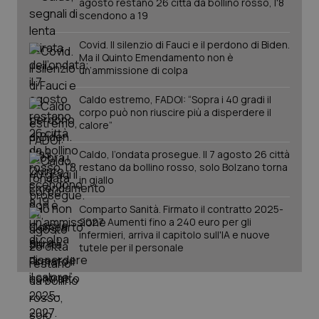
tracking-enable
agosto restano 26 città da bollino rosso, l'8
settim
2 gior
scendono a 19
Covid. Il silenzio di Fauci e il perdono di Biden.
Ma il Quinto Emendamento non è
un’ammissione di colpa
tracking-sites-ironfish-
www.quotidianosanita.it
4
session-id
settim
2 gior
Caldo estremo, FADOI: “Sopra i 40 gradi il
corpo può non riuscire più a disperdere il
calore”
_ga
1 anno
Caldo, l’ondata prosegue. Il 7 agosto 26 città
Google LLC
mes
.quotidianosanita.it
restano da bollino rosso, solo Bolzano torna
in giallo
Comparto Sanità. Firmato il contratto 2025-
2027. Aumenti fino a 240 euro per gli
infermieri, arriva il capitolo sull'IA e nuove
tutele per il personale