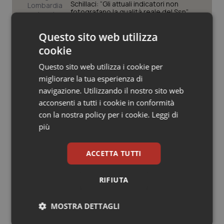
Valle D’Aosta
Oncodermatologia
Schillaci: “Gli attuali indicatori non
fotografano la qualità reale del Ssn”
Veneto
Oncoematologia
Questo sito web utilizza
Case di comunità. La sfida ora è
cookie
riempirle di professionisti e servizi. Il
Oncologia & Nutrizione
punto della Conferenza delle Regioni
Questo sito web utilizza i cookie per
Psoriasi & pelle
migliorare la tua esperienza di
navigazione. Utilizzando il nostro sito web
San Raffaele di Milano. Ispezioni e
criticità riscontrate, stop al
acconsenti a tutti i cookie in conformità
Quotidiano Cardiologia
laboratorio di Embriologia
con la nostra policy per i cookie.
Leggi di
più
Quotidiano Chirurgia
ACCETTA TUTTI
Quotidiano Oncologia
Ultime analisi e review da QS Pro
RIFIUTA
Quotidiano Pediatria
Gold
MOSTRA DETTAGLI
Rene & patologie urogenitali
Cloud sanitario: infrastrutture,
compliance, GDPR e Risk management