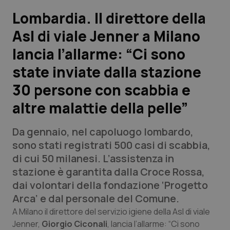
Lombardia. Il direttore della
Scienza e Farmaci
Asl di viale Jenner a Milano
lancia l’allarme: “Ci sono
Studi e Analisi
state inviate dalla stazione
Lettere al direttore
30 persone con scabbia e
Edizioni Regionali
altre malattie della pelle”
QS Pro
Da gennaio, nel capoluogo lombardo,
sono stati registrati 500 casi di scabbia,
Professionisti Sanitari.AI
di cui 50 milanesi. L’assistenza in
stazione è garantita dalla Croce Rossa,
dai volontari della fondazione ‘Progetto
Abruzzo
QS Pro Gold
Arca’ e dal personale del Comune.
QS Club
Newsletter
Basilicata
Artrite & artrosi
A Milano il direttore del servizio igiene della Asl di viale
Jenner,
Giorgio Ciconali
, lancia l’allarme: “Ci sono