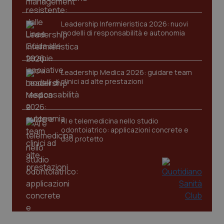
Leadership Infermieristica 2026: nuovi
modelli di responsabilità e autonomia
Leadership Medica 2026: guidare team
tracking-sites-ironfish-
www.quotidianosanita.it
4
clinici ad alte prestazioni
tracking-enable
settim
2 gior
AI e telemedicina nello studio
odontoiatrico: applicazioni concrete e
tracking-sites-ironfish-
www.quotidianosanita.it
4
uso protetto
session-id
settim
2 gior
_ga
1 anno
Google LLC
mes
.quotidianosanita.it