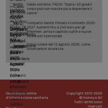
www.quotidianosanita.it
Caldo estremo, FADOI: “Sopra i 40 gradi il
corpo può non riuscire più a disperdere il
calore”
Comparto Sanità. Firmato il contratto 2025-
2027. Aumenti fino a 240 euro per gli
infermieri, arriva il capitolo sull'IA e nuove
tutele per il personale
Eclissi solare del 12 agosto 2026, come
osservarla in sicurezza
_ga_KM60CM4NPH
.quotidianosanita.it
1 anno
mes
Quotidiano online
Copyright 2013-2026
d'informazione sanitaria
© Homnya Srl
Tutti i diritti sono
riservati