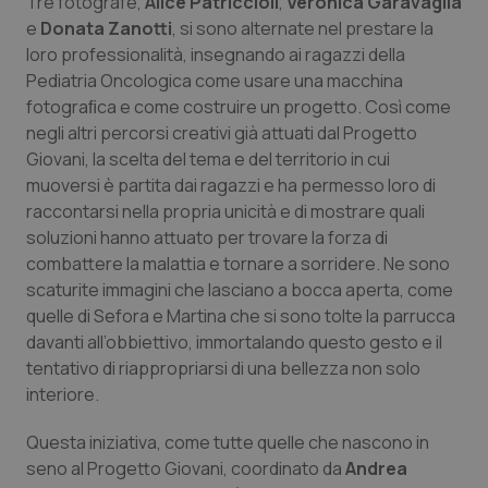
Tre fotografe,
Valle D’Aosta
Oncodermatologia
Alice Patriccioli
,
Veronica Garavaglia
e
Donata Zanotti
, si sono alternate nel prestare la
loro professionalità, insegnando ai ragazzi della
Veneto
Oncoematologia
Pediatria Oncologica come usare una macchina
fotograﬁca e come costruire un progetto. Così come
Oncologia & Nutrizione
negli altri percorsi creativi già attuati dal Progetto
Giovani, la scelta del tema e del territorio in cui
Psoriasi & pelle
muoversi è partita dai ragazzi e ha permesso loro di
raccontarsi nella propria unicità e di mostrare quali
Quotidiano Cardiologia
soluzioni hanno attuato per trovare la forza di
combattere la malattia e tornare a sorridere. Ne sono
Quotidiano Chirurgia
scaturite immagini che lasciano a bocca aperta, come
quelle di Sefora e Martina che si sono tolte la parrucca
davanti all’obbiettivo, immortalando questo gesto e il
Quotidiano Oncologia
tentativo di riappropriarsi di una bellezza non solo
interiore.
Quotidiano Pediatria
Questa iniziativa, come tutte quelle che nascono in
Rene & patologie urogenitali
seno al Progetto Giovani, coordinato da
Andrea