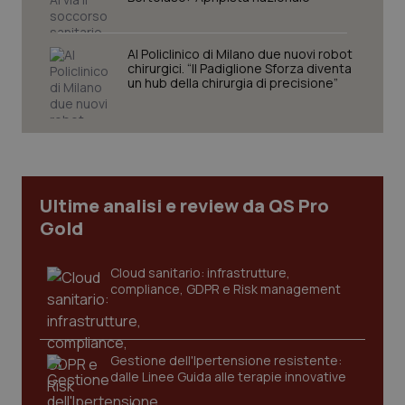
VISITOR_PRIVACY_METADATA
5 mesi
YouTube
settim
.youtube.com
Al Policlinico di Milano due nuovi robot
chirurgici. “Il Padiglione Sforza diventa
un hub della chirurgia di precisione”
Ultime analisi e review da QS Pro
Gold
Cloud sanitario: infrastrutture,
compliance, GDPR e Risk management
CookieScriptConsent
5 mesi
CookieScript
settim
www.quotidianosanita.it
Gestione dell'Ipertensione resistente:
dalle Linee Guida alle terapie innovative