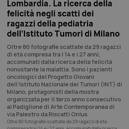
Lombardia. La ricerca della
felicità negli scatti dei
Scienza e Farmaci
ragazzi della pediatria
Studi e Analisi
dell’Istituto Tumori di Milano
Lettere al direttore
Oltre 80 fotograﬁe scattate da 29 ragazzi
di età compresa tra i 14 e i 27 anni,
Edizioni Regionali
accomunati dalla ricerca della felicità
nonostante la malattia. Sono i pazienti
QS Pro
oncologici del Progetto Giovani
dell’Istituto Nazionale dei Tumori (INT) di
Professionisti Sanitari.AI
Milano, protagonisti della mostra
organizzata per il terzo anno consecutivo
Abruzzo
QS Pro Gold
al Padiglione di Arte Contemporanea di
via Palestro da Riscatti Onlus
QS Club
Newsletter
Basilicata
Artrite & artrosi
Oltre 80 fotograﬁe scattate da 29 ragazzi di età
compresa tra i 14 e i 27 anni, accomunati dalla ricerca