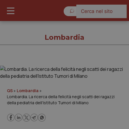
Venerdì 7 Agosto 2026
Lombardia
Lombardia
Cronache
QS
»
Lombardia
»
Lombardia. La ricerca della felicità negli scatti dei ragazzi
Governo e Parlamento
della pediatria dell’Istituto Tumori di Milano
Regioni e Asl
Lavoro e Professioni