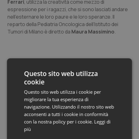
Ferrari
, utilizza la creatività come mezzo di
Salute orale & impianti
espressione per i ragazzi, che si sono lasciati andare
nell’esternare le loro paure e le loro speranze. Il
Sangue & coagulazione
reparto della Pediatria Oncologica dell’Istituto dei
Tumori di Milano è diretto da
Maura Massimino
.
Tiroide
Tumore al seno
Tumore ovarico
Questo sito web utilizza
cookie
Tumori del Polmone & Testa Collo
Questo sito web utilizza i cookie per
Lorenzo Proia
migliorare la tua esperienza di
Tumori gastrointestinali
navigazione. Utilizzando il nostro sito web
acconsenti a tutti i cookie in conformità
Ulcera & Reflusso
20 Gennaio 2017
con la nostra policy per i cookie.
Leggi di
© Riproduzione riservata
più
Vaccini