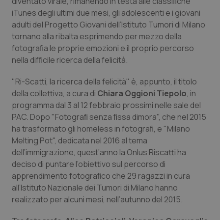
diventato virale, rimanendo in testa alle classiﬁche
iTunes degli ultimi due mesi, gli adolescenti e i giovani
Piemonte
HIV
adulti del Progetto Giovani dell’Istituto Tumori di Milano
tornano alla ribalta esprimendo per mezzo della
Provincia Autonoma di Bolzano
Infezioni & Febbre
fotograﬁa le proprie emozioni e il proprio percorso
nella difﬁcile ricerca della felicità.
Provincia Autonoma di Trento
Ipertensione & Scompenso
"Ri-Scatti, la ricerca della felicità" è, appunto, il titolo
della collettiva, a cura di
Puglia
Malattie rare
Chiara Oggioni Tiepolo
, in
programma dal 3 al 12 febbraio prossimi nelle sale del
PAC. Dopo "Fotograﬁ senza ﬁssa dimora", che nel 2015
Sardegna
Malattia di Crohn & Rettocolite Ulcerosa
ha trasformato gli homeless in fotograﬁ, e "Milano
Melting Pot", dedicata nel 2016 al tema
Sicilia
Neuroscienze & patologie neurodegenerative
dell’immigrazione, quest’anno la Onlus Riscatti ha
deciso di puntare l’obiettivo sul percorso di
Toscana
Obesità
apprendimento fotograﬁco che 29 ragazzi in cura
all’Istituto Nazionale dei Tumori di Milano hanno
Umbria
Oftalmologia
realizzato per alcuni mesi, nell’autunno del 2015.