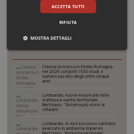
ACCETTA TUTTI
RIFIUTA
Potrebbe interessarti in
MOSTRA DETTAGLI
Lombardia
Necessari
Statistici
Marketing
Cresce la ricerca in Emilia-Romagna:
nel 2025 condotti 1.530 studi, il
numero più alto degli ultimi cinque
anni
Necessari
Statistici
Marketing
Lombardia, nuove misure per liste
d’attesa e sanità territoriale.
I cookie necessari contribuiscono a rendere fruibile il
Bertolaso: “Sistema più vicino ai
sito web abilitandone funzionalità di base quali la
cittadini”
navigazione sulle pagine e l'accesso alle aree
protette del sito. Il sito web non è in grado di
Lombardia. Al via il soccorso sanitario
funzionare correttamente senza questi cookie.
avanzato in ambiente impervio.
Nome
Fornitore
/
Dominio
Scaden
Bertolaso: “Apripista nazionale”