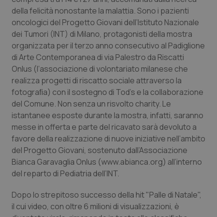
Calabria
Asma & BPCO
della felicità nonostante la malattia. Sono i pazienti
oncologici del Progetto Giovani dell’Istituto Nazionale
Campania
Car-T
dei Tumori (INT) di Milano, protagonisti della mostra
organizzata per il terzo anno consecutivo al Padiglione
di Arte Contemporanea di via Palestro da Riscatti
Emilia-Romagna
Colesterolo & coronaropatie
Onlus (l’associazione di volontariato milanese che
realizza progetti di riscatto sociale attraverso la
Friuli Venezia Giulia
Dermatite Atopica
fotograﬁa) con il sostegno di Tod’s e la collaborazione
del Comune. Non senza un risvolto charity. Le
Lazio
Diabete & glucometri
istantanee esposte durante la mostra, infatti, saranno
messe in offerta e parte del ricavato sarà devoluto a
Liguria
Disturbi dell’umore
favore della realizzazione di nuove iniziative nell’ambito
del Progetto Giovani, sostenuto dall’Associazione
Lombardia
Dolore
Bianca Garavaglia Onlus (www.abianca.org) all’interno
del reparto di Pediatria dell’INT.
Marche
Donna & Salute
Dopo lo strepitoso successo della hit "Palle di Natale",
il cui video, con oltre 6 milioni di visualizzazioni, è
Molise
Epatiti