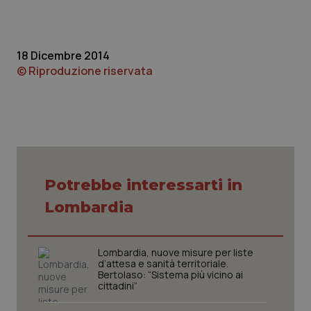
Piemonte
HIV
18 Dicembre 2014
Provincia Autonoma di Bolzano
Infezioni & Febbre
© Riproduzione riservata
Provincia Autonoma di Trento
Ipertensione & Scompenso
Puglia
Malattie rare
Sardegna
Malattia di Crohn & Rettocolite Ulcerosa
Potrebbe interessarti in
Sicilia
Neuroscienze & patologie neurodegenerative
Lombardia
Toscana
Obesità
Lombardia, nuove misure per liste
d’attesa e sanità territoriale.
Bertolaso: “Sistema più vicino ai
Umbria
Oftalmologia
cittadini”