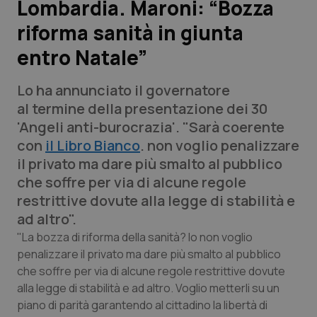
Lombardia. Maroni: “Bozza
riforma sanità in giunta
Scienza e Farmaci
entro Natale”
Studi e Analisi
Lo ha annunciato il governatore
Lettere al direttore
al termine della presentazione dei 30
'Angeli anti-burocrazia'. "Sarà coerente
Edizioni Regionali
con
il Libro Bianco
. non voglio penalizzare
il privato ma dare più smalto al pubblico
QS Pro
che soffre per via di alcune regole
restrittive dovute alla legge di stabilità e
Professionisti Sanitari.AI
ad altro".
"La bozza di riforma della sanità? Io non voglio
Abruzzo
QS Pro Gold
penalizzare il privato ma dare più smalto al pubblico
che soffre per via di alcune regole restrittive dovute
QS Club
Newsletter
alla legge di stabilità e ad altro. Voglio metterli su un
Basilicata
Artrite & artrosi
piano di parità garantendo al cittadino la libertà di