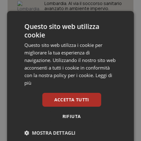
Valle D’Aosta
Oncodermatologia
Lombardia. Al via il soccorso sanitario
avanzato in ambiente impervio.
Bertolaso: “Apripista nazionale”
Veneto
Oncoematologia
Questo sito web utilizza
Oncologia & Nutrizione
Al Policlinico di Milano due nuovi robot
cookie
chirurgici. “Il Padiglione Sforza diventa
un hub della chirurgia di precisione”
Questo sito web utilizza i cookie per
Psoriasi & pelle
migliorare la tua esperienza di
navigazione. Utilizzando il nostro sito web
Puglia. Unità di crisi sanitaria al lavoro,
Quotidiano Cardiologia
acconsenti a tutti i cookie in conformità
Decaro accelera su 118, liste d’attesa
e conti
con la nostra policy per i cookie.
Leggi di
Quotidiano Chirurgia
più
Quotidiano Oncologia
ACCETTA TUTTI
Ultime analisi e review da QS Pro
Quotidiano Pediatria
RIFIUTA
Gold
Rene & patologie urogenitali
MOSTRA DETTAGLI
Cloud sanitario: infrastrutture,