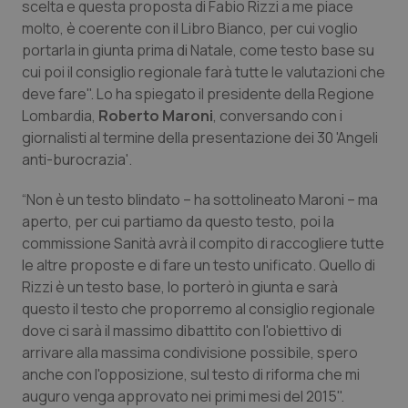
scelta e questa proposta di Fabio Rizzi a me piace
Calabria
Asma & BPCO
molto, è coerente con il Libro Bianco, per cui voglio
portarla in giunta prima di Natale, come testo base su
Campania
Car-T
cui poi il consiglio regionale farà tutte le valutazioni che
deve fare". Lo ha spiegato il presidente della Regione
Emilia-Romagna
Colesterolo & coronaropatie
Lombardia,
Roberto Maroni
, conversando con i
giornalisti al termine della presentazione dei 30 'Angeli
Friuli Venezia Giulia
Dermatite Atopica
anti-burocrazia'.
“Non è un testo blindato – ha sottolineato Maroni – ma
Lazio
Diabete & glucometri
aperto, per cui partiamo da questo testo, poi la
commissione Sanità avrà il compito di raccogliere tutte
Liguria
Disturbi dell’umore
le altre proposte e di fare un testo unificato. Quello di
Rizzi è un testo base, lo porterò in giunta e sarà
Lombardia
Dolore
questo il testo che proporremo al consiglio regionale
dove ci sarà il massimo dibattito con l'obiettivo di
Marche
Donna & Salute
arrivare alla massima condivisione possibile, spero
anche con l'opposizione, sul testo di riforma che mi
Molise
Epatiti
auguro venga approvato nei primi mesi del 2015".