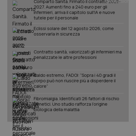
Comparto Sanità. Firmato il contratto 2025-
tracking-enable
settim
2027. Aumenti fino a 240 euro per gli
2 gior
infermieri, arriva il capitolo sull'IA e nuove
tutele per il personale
Eclissi solare del 12 agosto 2026, come
osservarla in sicurezza
tracking-sites-ironfish-
www.quotidianosanita.it
4
session-id
settim
2 gior
Contratto sanità, valorizzati gli infermieri ma
penalizzate le altre professioni
_ga
1 anno
Google LLC
mes
.quotidianosanita.it
Caldo estremo, FADOI: “Sopra i 40 gradi il
corpo può non riuscire più a disperdere il
calore”
Fibromialgia. Identificati 26 fattori di rischio
genetici. Uno studio rafforza l’origine
biologica della malattia