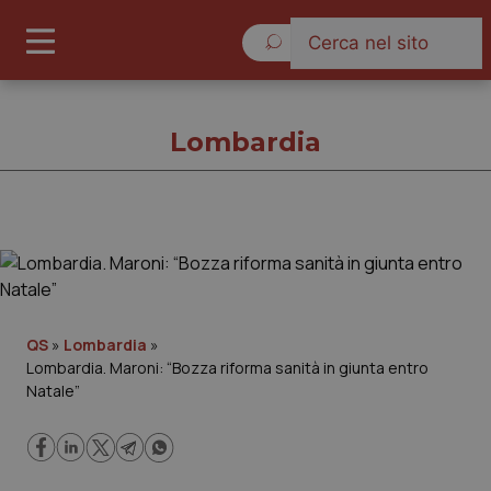
Giovedì 6 Agosto 2026
Lombardia
Lombardia
Cronache
QS
»
Lombardia
»
Lombardia. Maroni: “Bozza riforma sanità in giunta entro
Governo e Parlamento
Natale”
Regioni e Asl
Lavoro e Professioni