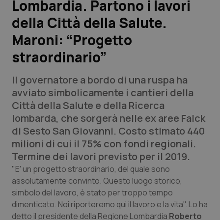
Lombardia. Partono i lavori
della Città della Salute.
Scienza e Farmaci
Maroni: “Progetto
Studi e Analisi
straordinario”
Lettere al direttore
Il governatore a bordo di una ruspa ha
avviato simbolicamente i cantieri della
Edizioni Regionali
Città della Salute e della Ricerca
lombarda, che sorgerà nelle ex aree Falck
QS Pro
di Sesto San Giovanni. Costo stimato 440
milioni di cui il 75% con fondi regionali.
Professionisti Sanitari.AI
Termine dei lavori previsto per il 2019.
"E' un progetto straordinario, del quale sono
Abruzzo
QS Pro Gold
assolutamente convinto. Questo luogo storico,
simbolo del lavoro, è stato per troppo tempo
QS Club
Newsletter
Basilicata
Artrite & artrosi
dimenticato. Noi riporteremo qui il lavoro e la vita". Lo ha
detto il presidente della Regione Lombardia
Roberto