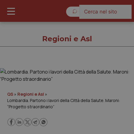
Venerdì 7 Agosto 2026
Regioni e Asl
Regioni e Asl
Cronache
QS
»
Regioni e Asl
»
Lombardia. Partono i lavori della Città della Salute. Maroni:
Governo e Parlamento
“Progetto straordinario”
Regioni e Asl
Lavoro e Professioni