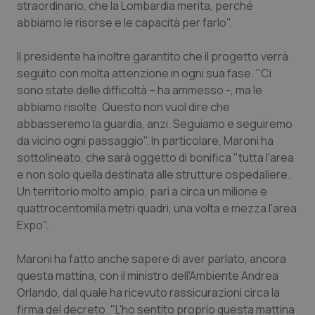
Valle D’Aosta
Oncodermatologia
straordinario, che la Lombardia merita, perché
abbiamo le risorse e le capacità per farlo".
Veneto
Oncoematologia
Il presidente ha inoltre garantito che il progetto verrà
seguito con molta attenzione in ogni sua fase. "Ci
Oncologia & Nutrizione
sono state delle difficoltà – ha ammesso -, ma le
abbiamo risolte. Questo non vuol dire che
Psoriasi & pelle
abbasseremo la guardia, anzi. Seguiamo e seguiremo
da vicino ogni passaggio". In particolare, Maroni ha
Quotidiano Cardiologia
sottolineato, che sarà oggetto di bonifica "tutta l'area
e non solo quella destinata alle strutture ospedaliere.
Quotidiano Chirurgia
Un territorio molto ampio, pari a circa un milione e
quattrocentomila metri quadri, una volta e mezza l'area
Quotidiano Oncologia
Expo".
Quotidiano Pediatria
Maroni ha fatto anche sapere di aver parlato, ancora
questa mattina, con il ministro dell'Ambiente Andrea
Orlando, dal quale ha ricevuto rassicurazioni circa la
Rene & patologie urogenitali
firma del decreto. "L'ho sentito proprio questa mattina