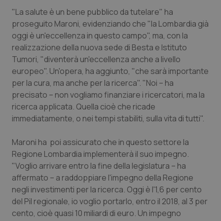
"La salute è un bene pubblico da tutelare" ha
Piemonte
HIV
proseguito Maroni, evidenziando che "la Lombardia già
oggi è un'eccellenza in questo campo", ma, con la
Provincia Autonoma di Bolzano
Infezioni & Febbre
realizzazione della nuova sede di Besta e Istituto
Tumori, "diventerà un'eccellenza anche a livello
Provincia Autonoma di Trento
Ipertensione & Scompenso
europeo". Un'opera, ha aggiunto, "che sarà importante
per la cura, ma anche per la ricerca". "Noi – ha
Puglia
Malattie rare
precisato – non vogliamo finanziare i ricercatori, ma la
ricerca applicata. Quella cioè che ricade
immediatamente, o nei tempi stabiliti, sulla vita di tutti".
Sardegna
Malattia di Crohn & Rettocolite Ulcerosa
Maroni ha poi assicurato che in questo settore la
Sicilia
Neuroscienze & patologie neurodegenerative
Regione Lombardia implementerà il suo impegno.
"Voglio arrivare entro la fine della legislatura – ha
Toscana
Obesità
affermato – a raddoppiare l'impegno della Regione
negli investimenti per la ricerca. Oggi è l'1,6 per cento
Umbria
Oftalmologia
del Pil regionale, io voglio portarlo, entro il 2018, al 3 per
cento, cioè quasi 10 miliardi di euro. Un impegno