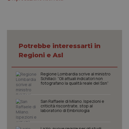
Potrebbe interessarti in
CookieScriptConsent
5 mesi
CookieScript
settim
www.quotidianosanita.it
Regioni e Asl
Regione Lombardia scrive al ministro
Schillaci: “Gli attuali indicatori non
fotografano la qualità reale del Ssn”
San Raffaele di Milano. Ispezioni e
criticità riscontrate, stop al
laboratorio di Embriologia
tracking-sites-ironfish-
www.quotidianosanita.it
4
tracking-enable
settim
2 gior
Lazio, nuove regole per gli studi