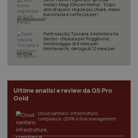
medici. Magi (Omceo Roma): “Dopo
anni di lavoro, regole più chiare, meno
burocrazia e certezza per i
professionisti”
tracking-sites-ironfish-
www.quotidianosanita.it
4
session-id
settim
2 gior
Punti nascita Toscana. Il ministero ha
deciso: chiusura per Poggibonsi,
monitoraggio di 6 mesi per
Montevarchi, deroga di 12 mesi per
Nottola
_ga
1 anno
Google LLC
mes
.quotidianosanita.it
Ultime analisi e review da QS Pro
Gold
Cloud sanitario: infrastrutture,
compliance, GDPR e Risk management