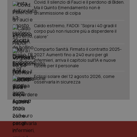
Covid. Il silenzio di Fauci e il perdono di Biden.
da Google
ten
Analytics
pre
Ma il Quinto Emendamento non è
per
del
un’ammissione di colpa
mantener
vid
lo stato
inco
della
può
Caldo estremo, FADOI: “Sopra i 40 gradi il
sessione.
det
corpo può non riuscire più a disperdere il
vis
calore”
web
uti
nuo
Comparto Sanità. Firmato il contratto 2025-
ver
dell
2027. Aumenti fino a 240 euro per gli
You
infermieri, arriva il capitolo sull'IA e nuove
tutele per il personale
__Secure-YNID
.youtube.com
5 mesi 4
Que
settimane
imp
You
Eclissi solare del 12 agosto 2026, come
ten
osservarla in sicurezza
pre
del
vid
inco
può
det
vis
web
uti
nuo
ver
dell
You