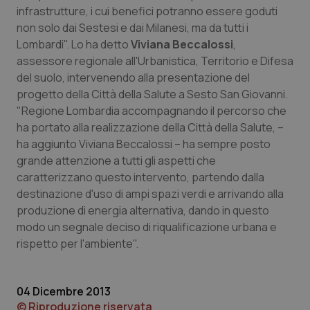
infrastrutture, i cui benefici potranno essere goduti
non solo dai Sestesi e dai Milanesi, ma da tutti i
Lombardi". Lo ha detto
Viviana Beccalossi
,
assessore regionale all'Urbanistica, Territorio e Difesa
del suolo, intervenendo alla presentazione del
Necessari
Statistici
Marketing
progetto della Città della Salute a Sesto San Giovanni.
"Regione Lombardia accompagnando il percorso che
I cookie necessari contribuiscono a rendere fruibile il
sito web abilitandone funzionalità di base quali la
ha portato alla realizzazione della Città della Salute, –
navigazione sulle pagine e l'accesso alle aree
ha aggiunto Viviana Beccalossi – ha sempre posto
protette del sito. Il sito web non è in grado di
funzionare correttamente senza questi cookie.
grande attenzione a tutti gli aspetti che
Nome
Fornitore
/
Dominio
Scaden
caratterizzano questo intervento, partendo dalla
destinazione d'uso di ampi spazi verdi e arrivando alla
VISITOR_PRIVACY_METADATA
5 mesi
YouTube
settim
.youtube.com
produzione di energia alternativa, dando in questo
modo un segnale deciso di riqualificazione urbana e
rispetto per l'ambiente".
04 Dicembre 2013
© Riproduzione riservata