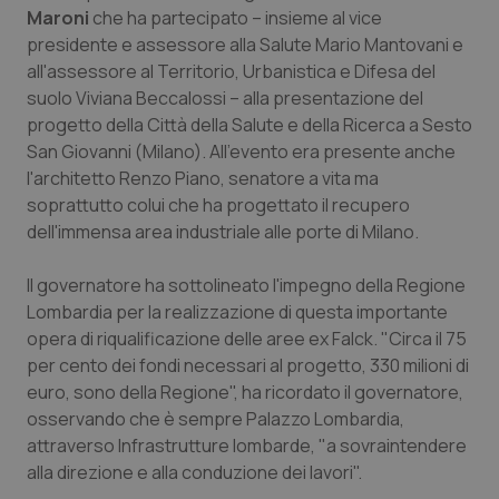
Calabria
Asma & BPCO
Maroni
che ha partecipato – insieme al vice
presidente e assessore alla Salute Mario Mantovani e
all'assessore al Territorio, Urbanistica e Difesa del
Campania
Car-T
suolo Viviana Beccalossi – alla presentazione del
progetto della Città della Salute e della Ricerca a Sesto
Emilia-Romagna
Colesterolo & coronaropatie
San Giovanni (Milano). All’evento era presente anche
l'architetto Renzo Piano, senatore a vita ma
Friuli Venezia Giulia
Dermatite Atopica
soprattutto colui che ha progettato il recupero
dell'immensa area industriale alle porte di Milano.
Lazio
Diabete & glucometri
Il governatore ha sottolineato l'impegno della Regione
Liguria
Disturbi dell’umore
Lombardia per la realizzazione di questa importante
opera di riqualificazione delle aree ex Falck. "Circa il 75
Lombardia
Dolore
per cento dei fondi necessari al progetto, 330 milioni di
euro, sono della Regione", ha ricordato il governatore,
osservando che è sempre Palazzo Lombardia,
Marche
Donna & Salute
attraverso Infrastrutture lombarde, "a sovraintendere
alla direzione e alla conduzione dei lavori".
Molise
Epatiti