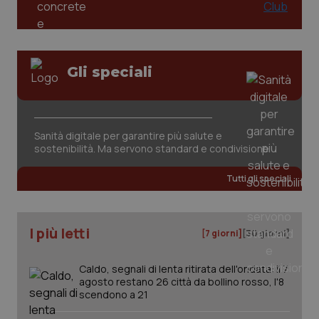
Gli speciali
_ga_KM60CM4NPH
.quotidianosanita.it
1 anno
mes
Sanità digitale per garantire più salute e
sostenibilità. Ma servono standard e condivisione
Tutti gli speciali
I più letti
[7 giorni]
[30 giorni]
Fornitore
/
Nome
Scadenza
Descrizion
Dominio
Caldo, segnali di lenta ritirata dell'ondata: il 7
Nome
Fornitore
/
Dominio
Scadenza
Des
agosto restano 26 città da bollino rosso, l'8
_ga_0VMQEQKQ1N
.quotidianosanita.it
1 anno 1
Questo
mese
cookie
scendono a 21
VISITOR_INFO1_LIVE
5 mesi 4
Que
Google LLC
viene
settimane
imp
.youtube.com
utilizzato
You