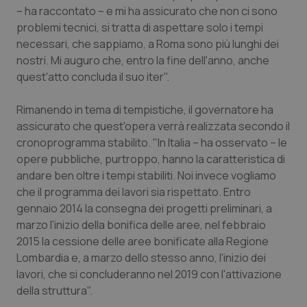
– ha raccontato – e mi ha assicurato che non ci sono
Salute orale & impianti
problemi tecnici, si tratta di aspettare solo i tempi
necessari, che sappiamo, a Roma sono più lunghi dei
Sangue & coagulazione
nostri. Mi auguro che, entro la fine dell'anno, anche
quest'atto concluda il suo iter".
Tiroide
Rimanendo in tema di tempistiche, il governatore ha
Tumore al seno
assicurato che quest'opera verrà realizzata secondo il
cronoprogramma stabilito. "In Italia – ha osservato – le
Tumore ovarico
opere pubbliche, purtroppo, hanno la caratteristica di
andare ben oltre i tempi stabiliti. Noi invece vogliamo
che il programma dei lavori sia rispettato. Entro
Tumori del Polmone & Testa Collo
gennaio 2014 la consegna dei progetti preliminari, a
marzo l'inizio della bonifica delle aree, nel febbraio
Tumori gastrointestinali
2015 la cessione delle aree bonificate alla Regione
Lombardia e, a marzo dello stesso anno, l'inizio dei
Ulcera & Reflusso
lavori, che si concluderanno nel 2019 con l'attivazione
della struttura".
Vaccini