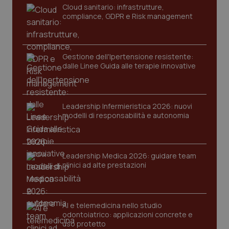
Cloud sanitario: infrastrutture,
compliance, GDPR e Risk management
Gestione dell'Ipertensione resistente:
dalle Linee Guida alle terapie innovative
CookieScriptConsent
5 mesi
CookieScript
Leadership Infermieristica 2026: nuovi
settim
www.quotidianosanita.it
modelli di responsabilità e autonomia
Leadership Medica 2026: guidare team
clinici ad alte prestazioni
AI e telemedicina nello studio
odontoiatrico: applicazioni concrete e
uso protetto