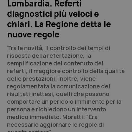
Lombardia. Referti
diagnostici più veloci e
Scienza e Farmaci
chiari. La Regione detta le
Studi e Analisi
nuove regole
Lettere al direttore
Tra le novità, il controllo dei tempi di
risposta della refertazione, la
Edizioni Regionali
semplificazione del contenuto dei
referti, il maggiore controllo della qualità
QS Pro
delle prestazioni. Inoltre, viene
regolamentata la comunicazione dei
Professionisti Sanitari.AI
risultati inattesi, quelli che possono
comportare un pericolo imminente per la
Abruzzo
QS Pro Gold
persona e richiedono un intervento
medico immediato. Moratti: “Era
QS Club
Newsletter
Basilicata
Artrite & artrosi
necessario aggiornare le regole di