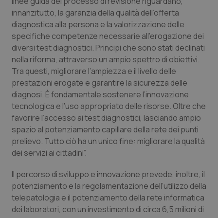
linee guida del processo di revisione riguardano,
innanzitutto, la garanzia della qualità dell’offerta
Piemonte
HIV
diagnostica alla persona e la valorizzazione delle
specifiche competenze necessarie all’erogazione dei
Provincia Autonoma di Bolzano
Infezioni & Febbre
diversi test diagnostici. Principi che sono stati declinati
nella riforma, attraverso un ampio spettro di obiettivi.
Provincia Autonoma di Trento
Ipertensione & Scompenso
Tra questi, migliorare l’ampiezza e il livello delle
prestazioni erogate e garantire la sicurezza delle
Puglia
Malattie rare
diagnosi. È fondamentale sostenere l’innovazione
tecnologica e l’uso appropriato delle risorse. Oltre che
favorire l’accesso ai test diagnostici, lasciando ampio
Sardegna
Malattia di Crohn & Rettocolite Ulcerosa
spazio al potenziamento capillare della rete dei punti
prelievo. Tutto ciò ha un unico fine: migliorare la qualità
Sicilia
Neuroscienze & patologie neurodegenerative
dei servizi ai cittadini”.
Toscana
Obesità
Il percorso di sviluppo e innovazione prevede, inoltre, il
potenziamento e la regolamentazione dell’utilizzo della
Umbria
Oftalmologia
telepatologia e il potenziamento della rete informatica
dei laboratori, con un investimento di circa 6,5 milioni di