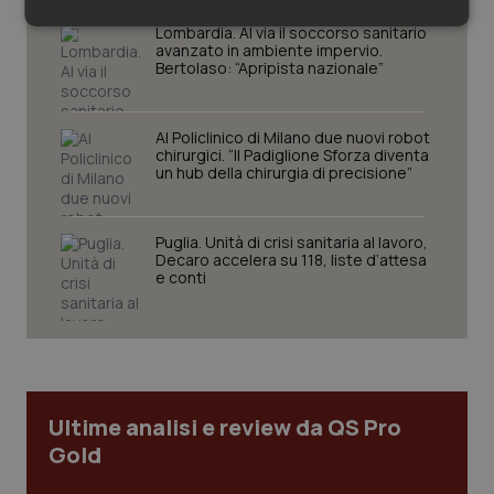
Necessari
Statistici
Marketing
Lombardia. Al via il soccorso sanitario
avanzato in ambiente impervio.
Bertolaso: “Apripista nazionale”
Al Policlinico di Milano due nuovi robot
chirurgici. “Il Padiglione Sforza diventa
un hub della chirurgia di precisione”
Necessari
Statistici
Marketing
I cookie necessari contribuiscono a rendere fruibile il
Puglia. Unità di crisi sanitaria al lavoro,
sito web abilitandone funzionalità di base quali la
Decaro accelera su 118, liste d’attesa
navigazione sulle pagine e l'accesso alle aree
e conti
protette del sito. Il sito web non è in grado di
funzionare correttamente senza questi cookie.
Nome
Fornitore
/
Dominio
Scaden
VISITOR_PRIVACY_METADATA
5 mesi
YouTube
settim
.youtube.com
Ultime analisi e review da QS Pro
Gold