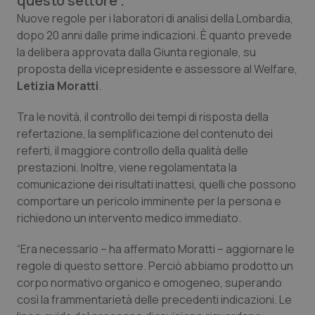
questo settore”.
Calabria
Asma & BPCO
Nuove regole per i laboratori di analisi della Lombardia,
dopo 20 anni dalle prime indicazioni. È quanto prevede
Campania
Car-T
la delibera approvata dalla Giunta regionale, su
proposta della vicepresidente e assessore al Welfare,
Emilia-Romagna
Colesterolo & coronaropatie
Letizia Moratti
.
Tra le novità, il controllo dei tempi di risposta della
Friuli Venezia Giulia
Dermatite Atopica
refertazione, la semplificazione del contenuto dei
referti, il maggiore controllo della qualità delle
Lazio
Diabete & glucometri
prestazioni. Inoltre, viene regolamentata la
comunicazione dei risultati inattesi, quelli che possono
Liguria
Disturbi dell’umore
comportare un pericolo imminente per la persona e
richiedono un intervento medico immediato.
Lombardia
Dolore
“Era necessario – ha affermato Moratti – aggiornare le
regole di questo settore. Perciò abbiamo prodotto un
Marche
Donna & Salute
corpo normativo organico e omogeneo, superando
così la frammentarietà delle precedenti indicazioni. Le
Molise
Epatiti