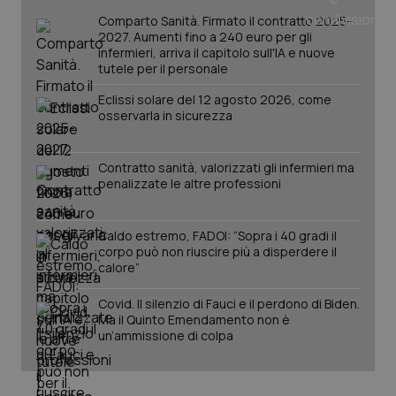
Comparto Sanità. Firmato il contratto 2025-
2027. Aumenti fino a 240 euro per gli
infermieri, arriva il capitolo sull'IA e nuove
tutele per il personale
Eclissi solare del 12 agosto 2026, come
osservarla in sicurezza
Contratto sanità, valorizzati gli infermieri ma
penalizzate le altre professioni
Caldo estremo, FADOI: “Sopra i 40 gradi il
corpo può non riuscire più a disperdere il
PHPSESSID
Sessio
PHP.net
calore”
www.quotidianosanita.it
Covid. Il silenzio di Fauci e il perdono di Biden.
Ma il Quinto Emendamento non è
un’ammissione di colpa