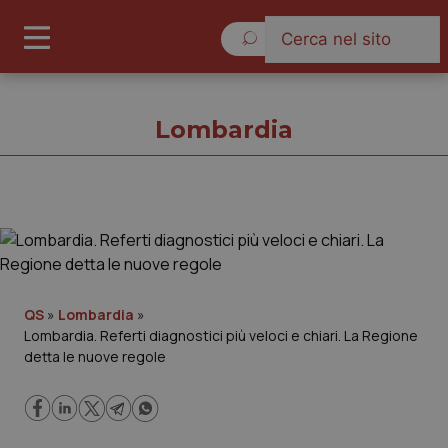
Giovedì 6 Agosto 2026
Lombardia
Lombardia
Cronache
QS
»
Lombardia
»
Lombardia. Referti diagnostici più veloci e chiari. La Regione
Governo e Parlamento
detta le nuove regole
Regioni e Asl
Lavoro e Professioni