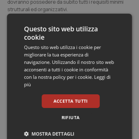
dovranno possedere da subito tutti i requisiti minimi
Salute orale & impianti
strutturali ed organizzativi.
Sangue & coagulazione
Questo sito web utilizza
29 Settembre 2022
cookie
© Riproduzione riservata
Tiroide
Questo sito web utilizza i cookie per
migliorare la tua esperienza di
Tumore al seno
navigazione. Utilizzando il nostro sito web
acconsenti a tutti i cookie in conformità
Tumore ovarico
con la nostra policy per i cookie.
Leggi di
più
Tumori del Polmone & Testa Collo
Potrebbe interessarti in
Lombardia
ACCETTA TUTTI
Tumori gastrointestinali
RIFIUTA
Lombardia, nuove misure per liste
Ulcera & Reflusso
d’attesa e sanità territoriale.
Bertolaso: “Sistema più vicino ai
MOSTRA DETTAGLI
cittadini”
Vaccini