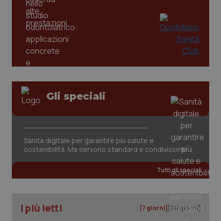
tracking-sites-ironfish-
www.quotidianosanita.it
4
tracking-enable
settim
2 gior
tracking-sites-ironfish-
www.quotidianosanita.it
4
session-id
settim
2 gior
Gli speciali
_ga
1 anno
Google LLC
mes
.quotidianosanita.it
Sanità digitale per garantire più salute e
sostenibilità. Ma servono standard e condivisione
Tutti gli speciali
I più letti
[7 giorni]
[30 giorni]