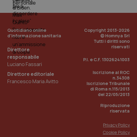
Quotidiano online
Copyright 2013-2026
d'informazione sanitaria
© Homnya Srl
Tutti i diritti sono
riservati
Direttore
responsabile
P.I. e C.F. 13026241003
Luciano Fassari
_ga_KM60CM4NPH
.quotidianosanita.it
1 anno
mes
Iscrizione al ROC
Direttore editoriale
n.34308
Francesco Maria Avitto
Iscrizione Tribunale
di Roma n.115/2013
del 22/05/2013
Riproduzione
riservata
Fornitore
/
Nome
Scadenza
Privacy Policy
Descrizion
Dominio
Nome
Fornitore
/
Dominio
Cookie Policy
Scadenza
Des
_ga_0VMQEQKQ1N
.quotidianosanita.it
1 anno 1
Questo