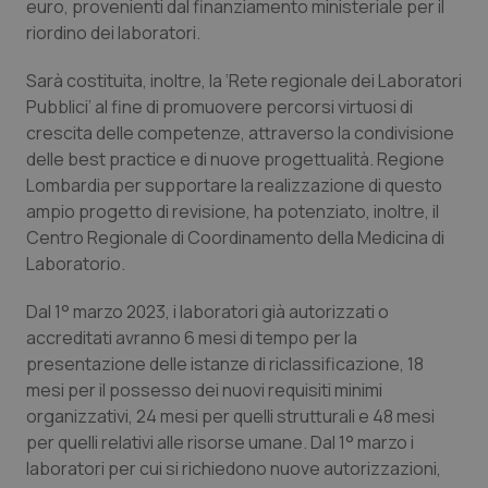
Valle D’Aosta
Oncodermatologia
euro, provenienti dal finanziamento ministeriale per il
riordino dei laboratori.
Veneto
Oncoematologia
Sarà costituita, inoltre, la ‘Rete regionale dei Laboratori
Pubblici’ al fine di promuovere percorsi virtuosi di
Oncologia & Nutrizione
crescita delle competenze, attraverso la condivisione
delle best practice e di nuove progettualità. Regione
Psoriasi & pelle
Lombardia per supportare la realizzazione di questo
ampio progetto di revisione, ha potenziato, inoltre, il
Quotidiano Cardiologia
Centro Regionale di Coordinamento della Medicina di
Laboratorio.
Quotidiano Chirurgia
Dal 1° marzo 2023, i laboratori già autorizzati o
accreditati avranno 6 mesi di tempo per la
Quotidiano Oncologia
presentazione delle istanze di riclassificazione, 18
mesi per il possesso dei nuovi requisiti minimi
Quotidiano Pediatria
organizzativi, 24 mesi per quelli strutturali e 48 mesi
per quelli relativi alle risorse umane. Dal 1° marzo i
Rene & patologie urogenitali
laboratori per cui si richiedono nuove autorizzazioni,