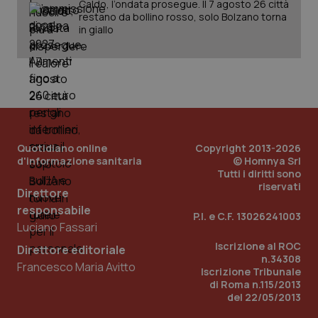
Caldo, l’ondata prosegue. Il 7 agosto 26 città
Fornitore
/
Nome
Scadenza
Descrizion
restano da bollino rosso, solo Bolzano torna
Dominio
Nome
Fornitore
/
Dominio
Scadenza
Des
in giallo
_ga_0VMQEQKQ1N
.quotidianosanita.it
1 anno 1
Questo
mese
cookie
VISITOR_INFO1_LIVE
5 mesi 4
Que
Google LLC
viene
settimane
imp
.youtube.com
utilizzato
You
da Google
ten
Analytics
pre
per
del
mantener
vid
lo stato
inco
della
può
sessione.
det
Quotidiano online
Copyright 2013-2026
vis
web
d'informazione sanitaria
© Homnya Srl
uti
Tutti i diritti sono
nuo
riservati
ver
Direttore
dell
You
responsabile
P.I. e C.F. 13026241003
Luciano Fassari
__Secure-YNID
.youtube.com
5 mesi 4
Que
settimane
imp
Iscrizione al ROC
You
Direttore editoriale
ten
n.34308
Francesco Maria Avitto
pre
Iscrizione Tribunale
del
di Roma n.115/2013
vid
del 22/05/2013
inco
può
det