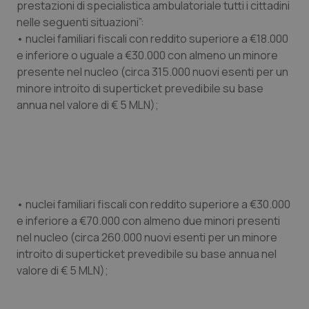
prestazioni di specialistica ambulatoriale tutti i cittadini
nelle seguenti situazioni”:
Piemonte
HIV
• nuclei familiari fiscali con reddito superiore a €18.000
e inferiore o uguale a €30.000 con almeno un minore
Provincia Autonoma di Bolzano
Infezioni & Febbre
presente nel nucleo (circa 315.000 nuovi esenti per un
minore introito di superticket prevedibile su base
Provincia Autonoma di Trento
Ipertensione & Scompenso
annua nel valore di € 5 MLN);
Puglia
Malattie rare
Sardegna
Malattia di Crohn & Rettocolite Ulcerosa
Sicilia
Neuroscienze & patologie neurodegenerative
• nuclei familiari fiscali con reddito superiore a €30.000
e inferiore a €70.000 con almeno due minori presenti
nel nucleo (circa 260.000 nuovi esenti per un minore
Toscana
Obesità
introito di superticket prevedibile su base annua nel
valore di € 5 MLN);
Umbria
Oftalmologia