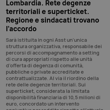
Lombardia. Rete degenze
territoriali e superticket.
Scienza e Farmaci
Regione e sindacati trovano
Studi e Analisi
l’accordo
Lettere al direttore
Sarà istituita in ogni Asst un’unica
struttura organizzativa, responsabile dei
Edizioni Regionali
percorsi di accompagnamento a setting
di cura appropriati rispetto alle unità
QS Pro
d’offerta di degenza di comunità,
pubbliche o private accreditate e
Professionisti Sanitari.AI
contrattualizzate. Al via il riordino della
rete delle degenze territoriali. Sui
Abruzzo
QS Pro Gold
superticket, considerata la limitata
disponibilità finanziaria di 10,5 milioni di
QS Club
Newsletter
Basilicata
Artrite & artrosi
euro, concordato un intervento