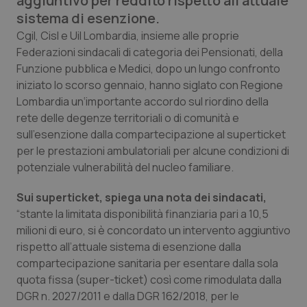
aggiuntivo per reddito rispetto all’attuale
Calabria
Asma & BPCO
sistema di esenzione.
Cgil, Cisl e Uil Lombardia, insieme alle proprie
Campania
Car-T
Federazioni sindacali di categoria dei Pensionati, della
Funzione pubblica e Medici, dopo un lungo confronto
Emilia-Romagna
Colesterolo & coronaropatie
iniziato lo scorso gennaio, hanno siglato con Regione
Lombardia un‘importante accordo sul riordino della
Friuli Venezia Giulia
Dermatite Atopica
rete delle degenze territoriali o di comunità e
sull'esenzione dalla compartecipazione al superticket
per le prestazioni ambulatoriali per alcune condizioni di
Lazio
Diabete & glucometri
potenziale vulnerabilità del nucleo familiare.
Liguria
Disturbi dell’umore
Sui superticket, spiega una nota dei sindacati,
“stante la limitata disponibilità finanziaria pari a 10,5
Lombardia
Dolore
milioni di euro, si è concordato un intervento aggiuntivo
rispetto all’attuale sistema di esenzione dalla
Marche
Donna & Salute
compartecipazione sanitaria per esentare dalla sola
quota fissa (super-ticket) così come rimodulata dalla
Molise
Epatiti
DGR n. 2027/2011 e dalla DGR 162/2018, per le