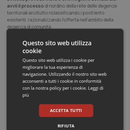
avvii il processo
di riordino della rete delle degenze
territoriali anzitutto riclassificando i posti letto
esistenti, razionalizzando l'offerta nell'ambito della
degenza di comunità.
“Il confronto con Regione Lombardia e con le
Questo sito web utilizza
direzioni delle Ats
(ex Asl) territoriali, proseguirà
cookie
sull’analisi e la definizione dei fabbisogni nel territorio,
dal quale dovranno discendere coerenti atti di
Questo sito web utilizza i cookie per
programmazione su: entità delle risorse finanziarie,
migliorare la tua esperienza di
dotazioni organiche necessarie, quantificazione di
navigazione. Utilizzando il nostro sito web
posti letto riclassificati per i livelli assistenziali previsti,
acconsenti a tutti i cookie in conformità
strutture da adibire e/o convertire in POT (Presidi
con la nostra policy per i cookie.
Leggi di
Ospedalieri Territoriali) e PreSST (Presidi
più
SocioSanitari territoriali)” sottolineano le categorie
confederali della funzione pubblica lombarda.
ACCETTA TUTTI
“Riteniamo tutto questo un primo passo
RIFIUTA
importante per tutti quei cittadini c
he hanno