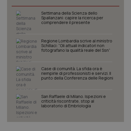
Settimana della Scienza dello
Spallanzani: capire la ricerca per
comprendere il presente
Regione Lombardia scrive al ministro
Schillaci: “Gli attuali indicatori non
fotografano la qualità reale del Ssn”
Case di comunità. La sfida ora è
riempirle di professionisti e servizi. Il
CookieScriptConsent
5 mesi
CookieScript
punto della Conferenza delle Regioni
settim
www.quotidianosanita.it
San Raffaele di Milano. Ispezioni e
criticità riscontrate, stop al
laboratorio di Embriologia