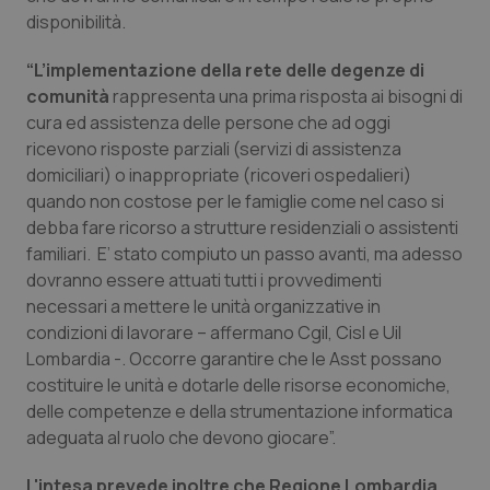
disponibilità.
Salute orale & impianti
“L’implementazione della rete delle degenze di
Sangue & coagulazione
comunità
rappresenta una prima risposta ai bisogni di
cura ed assistenza delle persone che ad oggi
Tiroide
ricevono risposte parziali (servizi di assistenza
domiciliari) o inappropriate (ricoveri ospedalieri)
Tumore al seno
quando non costose per le famiglie come nel caso si
debba fare ricorso a strutture residenziali o assistenti
Tumore ovarico
familiari. E’ stato compiuto un passo avanti, ma adesso
dovranno essere attuati tutti i provvedimenti
necessari a mettere le unità organizzative in
Tumori del Polmone & Testa Collo
condizioni di lavorare – affermano Cgil, Cisl e Uil
Lombardia -. Occorre garantire che le Asst possano
Tumori gastrointestinali
costituire le unità e dotarle delle risorse economiche,
delle competenze e della strumentazione informatica
Ulcera & Reflusso
adeguata al ruolo che devono giocare”.
Vaccini
L'intesa prevede inoltre che Regione Lombardia