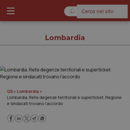
Sabato 8 Agosto 2026
Lombardia
Lombardia
Cronache
QS
»
Lombardia
»
Lombardia. Rete degenze territoriali e superticket. Regione
Governo e Parlamento
e sindacati trovano l’accordo
Regioni e Asl
Lavoro e Professioni