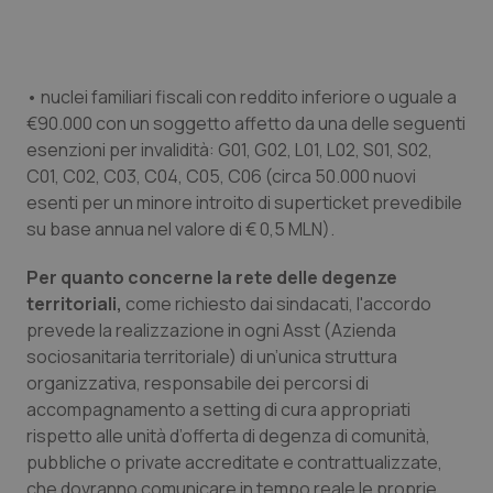
Valle D’Aosta
Oncodermatologia
Veneto
Oncoematologia
• nuclei familiari fiscali con reddito inferiore o uguale a
Oncologia & Nutrizione
€90.000 con un soggetto affetto da una delle seguenti
esenzioni per invalidità: G01, G02, L01, L02, S01, S02,
Psoriasi & pelle
C01, C02, C03, C04, C05, C06 (circa 50.000 nuovi
esenti per un minore introito di superticket prevedibile
su base annua nel valore di € 0,5 MLN).
Quotidiano Cardiologia
Per quanto concerne la rete delle degenze
Quotidiano Chirurgia
territoriali,
come richiesto dai sindacati, l'accordo
prevede la realizzazione in ogni Asst (Azienda
Quotidiano Oncologia
sociosanitaria territoriale) di un’unica struttura
organizzativa, responsabile dei percorsi di
Quotidiano Pediatria
accompagnamento a setting di cura appropriati
rispetto alle unità d’offerta di degenza di comunità,
Rene & patologie urogenitali
pubbliche o private accreditate e contrattualizzate,
che dovranno comunicare in tempo reale le proprie