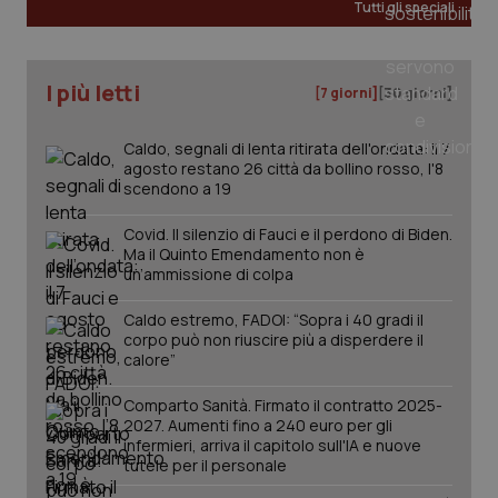
Tutti gli speciali
I più letti
[7 giorni]
[30 giorni]
Caldo, segnali di lenta ritirata dell'ondata: il 7
agosto restano 26 città da bollino rosso, l'8
scendono a 19
Covid. Il silenzio di Fauci e il perdono di Biden.
Ma il Quinto Emendamento non è
un’ammissione di colpa
_ga_KM60CM4NPH
.quotidianosanita.it
1 anno
mes
Caldo estremo, FADOI: “Sopra i 40 gradi il
corpo può non riuscire più a disperdere il
calore”
Comparto Sanità. Firmato il contratto 2025-
2027. Aumenti fino a 240 euro per gli
infermieri, arriva il capitolo sull'IA e nuove
tutele per il personale