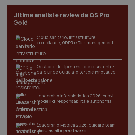
Ultime analisi e review da QS Pro
tracking-sites-ironfish-
www.quotidianosanita.it
4
Gold
tracking-enable
settim
2 gior
Cloud sanitario: infrastrutture,
compliance, GDPR e Risk management
tracking-sites-ironfish-
www.quotidianosanita.it
4
session-id
settim
2 gior
Gestione dell'Ipertensione resistente:
dalle Linee Guida alle terapie innovative
_ga
1 anno
Google LLC
mes
.quotidianosanita.it
Leadership Infermieristica 2026: nuovi
modelli di responsabilità e autonomia
Leadership Medica 2026: guidare team
clinici ad alte prestazioni