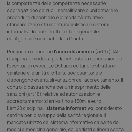
VISITOR_PRIVACY_METADATA
5 mesi
YouTube
la completezza delle competenze necessarie;
settim
.youtube.com
segregazione dei ruoli; semplificare e uniformare le
procedure di controllo e le modalità attuative;
standardizzare strumenti, modulistica e sistemi
informativi di controllo. Il direttore generale
dell’Agenzia è nominato dalla Giunta.
Per quanto concerne
l’accreditamento
(art 17), l’Ats
disciplina le modalità per la richiesta, la concessione e
l’eventuale revoca. Le Dst accreditano le strutture
sanitarie e le unità di offerta sociosanitarie e
dispongono eventuali variazioni dell’accreditamento. Il
controllo passa anche per un inasprimento delle
sanzioni (art 18) relative ad autorizzazioni e
CookieScriptConsent
5 mesi
CookieScript
accreditamento: si arriva fino a 150mila euro.
settim
www.quotidianosanita.it
L’art 20 disciplina il
sistema informativo
, considerato
cardine per lo sviluppo della sanità regionale. Il
mancato utilizzo del sistema informativo da parte dei
medici di medicina generale, dei pediatri di libera scelta,