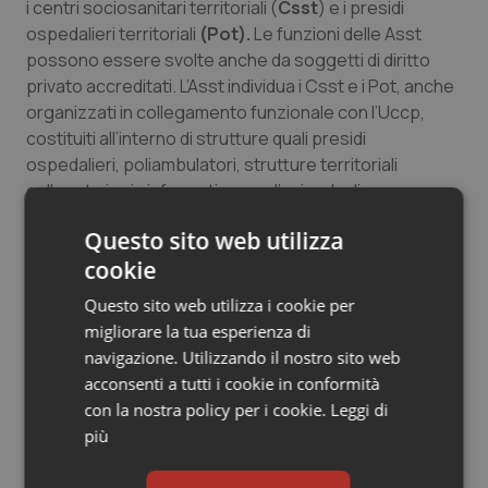
i centri sociosanitari territoriali (
Csst
) e i presidi
ospedalieri territoriali
(Pot).
Le funzioni delle Asst
possono essere svolte anche da soggetti di diritto
privato accreditati. L’Asst individua i Csst e i Pot, anche
organizzati in collegamento funzionale con l’Uccp,
costituiti all’interno di strutture quali presidi
ospedalieri, poliambulatori, strutture territoriali
collegate in via informatica con l’azienda di
appartenenza e dotate di strumentazioni di base.
Questo sito web utilizza
L’art 10 si occupa delle
cure primarie
che vengono
cookie
erogate da medici di medicina generale, dai pediatri di
Questo sito web utilizza i cookie per
libera scelta e dai medici di continuità assistenziale.
migliorare la tua esperienza di
Rientrano tra le forme organizzative dell’assistenza
navigazione. Utilizzando il nostro sito web
primaria le aggregazioni funzionali territoriali di medici
acconsenti a tutti i cookie in conformità
di medicina generale e pediatri di famiglia
(Aft)
. Le Dst
con la nostra policy per i cookie.
Leggi di
individuano le Ast tenendo conto del bacino territoriale
più
interdistrettuale, dell’ubicazione dei singoli studi medici
e della presenza di associazioni di medici di medicina