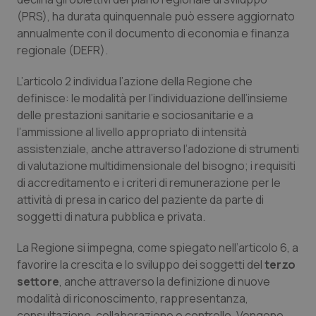
Salute orale & impianti
(PRS), ha durata quinquennale può essere aggiornato
annualmente con il documento di economia e finanza
regionale (DEFR).
Sangue & coagulazione
L’articolo 2 individua l’azione della Regione che
Tiroide
definisce: le modalità per l’individuazione dell’insieme
delle prestazioni sanitarie e sociosanitarie e a
Tumore al seno
l’ammissione al livello appropriato di intensità
assistenziale, anche attraverso l’adozione di strumenti
Tumore ovarico
di valutazione multidimensionale del bisogno; i requisiti
di accreditamento e i criteri di remunerazione per le
Tumori del Polmone & Testa Collo
attività di presa in carico del paziente da parte di
soggetti di natura pubblica e privata.
Tumori gastrointestinali
La Regione si impegna, come spiegato nell’articolo 6, a
favorire la crescita e lo sviluppo dei soggetti del
terzo
Ulcera & Reflusso
settore
, anche attraverso la definizione di nuove
modalità di riconoscimento, rappresentanza,
Vaccini
consultazione, collaborazione e controllo. Vengono