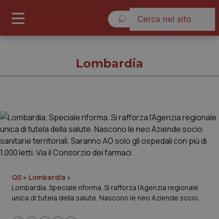
Venerdì 7 Agosto 2026
Lombardia
Lombardia
Cronache
Governo e Parlamento
QS
»
Lombardia
»
Lombardia. Speciale riforma. Si rafforza l’Agenzia regionale
Regioni e Asl
unica di tutela della salute. Nascono le neo Aziende socio
sanitarie territoriali. Saranno AO solo gli ospedali con più di
Lavoro e Professioni
1.000 letti. Via il Consorzio dei farmaci