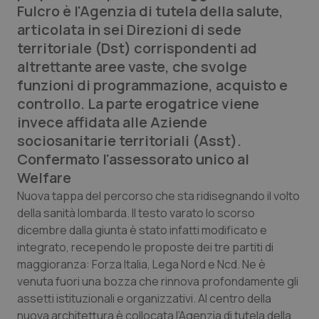
Fulcro è l'Agenzia di tutela della salute,
Calabria
Asma & BPCO
articolata in sei Direzioni di sede
territoriale (Dst)
corrispondenti ad
Campania
Car-T
altrettante aree vaste, che svolge
funzioni di programmazione, acquisto e
Emilia-Romagna
Colesterolo & coronaropatie
controllo. La parte erogatrice viene
invece affidata alle Aziende
Friuli Venezia Giulia
Dermatite Atopica
sociosanitarie territoriali (Asst).
Confermato l'assessorato unico al
Lazio
Diabete & glucometri
Welfare
Liguria
Disturbi dell’umore
Nuova tappa del percorso che sta ridisegnando il volto
della sanità lombarda. Il testo varato lo scorso
dicembre dalla giunta è stato infatti modificato e
Lombardia
Dolore
integrato, recependo le proposte dei tre partiti di
maggioranza: Forza Italia, Lega Nord e Ncd. Ne è
Marche
Donna & Salute
venuta fuori una bozza che rinnova profondamente gli
assetti istituzionali e organizzativi. Al centro della
Molise
Epatiti
nuova architettura è collocata l’Agenzia di tutela della