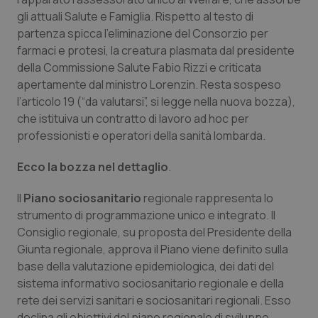
Valle D’Aosta
Oncodermatologia
gli attuali Salute e Famiglia. Rispetto al testo di
partenza spicca l’eliminazione del Consorzio per
Veneto
Oncoematologia
farmaci e protesi, la creatura plasmata dal presidente
della Commissione Salute Fabio Rizzi e criticata
Oncologia & Nutrizione
apertamente dal ministro Lorenzin. Resta sospeso
l’articolo 19 (“da valutarsi”, si legge nella nuova bozza),
Psoriasi & pelle
che istituiva un contratto di lavoro ad hoc per
professionisti e operatori della sanità lombarda.
Quotidiano Cardiologia
Ecco la bozza nel dettaglio
.
Quotidiano Chirurgia
Il
Piano sociosanitario
regionale rappresenta lo
strumento di programmazione unico e integrato. Il
Quotidiano Oncologia
Consiglio regionale, su proposta del Presidente della
Giunta regionale, approva il Piano viene definito sulla
Quotidiano Pediatria
base della valutazione epidemiologica, dei dati del
sistema informativo sociosanitario regionale e della
Rene & patologie urogenitali
rete dei servizi sanitari e sociosanitari regionali. Esso
declina gli obiettivi del piano regionale di sviluppo