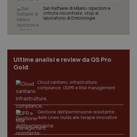
San Raffaele di Milano. Ispezioni e
criticità riscontrate, stop al
laboratorio di Embriologia
Fornitore
/
Nome
Scadenza
Descrizion
Dominio
Nome
Fornitore
/
Dominio
Scadenza
Des
_ga_0VMQEQKQ1N
.quotidianosanita.it
1 anno 1
Questo
mese
cookie
VISITOR_INFO1_LIVE
5 mesi 4
Que
Google LLC
viene
settimane
imp
.youtube.com
utilizzato
You
da Google
ten
Ultime analisi e review da QS Pro
Analytics
pre
per
del
Gold
mantener
vid
lo stato
inco
della
può
sessione.
det
Cloud sanitario: infrastrutture,
vis
compliance, GDPR e Risk management
web
uti
nuo
ver
dell
You
Gestione dell'Ipertensione resistente:
dalle Linee Guida alle terapie innovative
__Secure-YNID
.youtube.com
5 mesi 4
Que
settimane
imp
You
ten