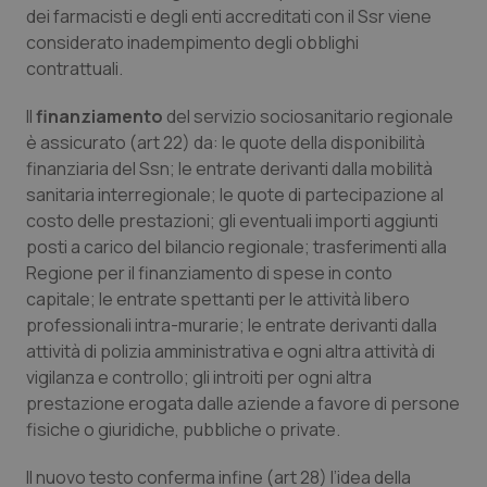
dei farmacisti e degli enti accreditati con il Ssr viene
considerato inadempimento degli obblighi
contrattuali.
Il
finanziamento
del servizio sociosanitario regionale
è assicurato (art 22) da: le quote della disponibilità
tracking-sites-ironfish-
www.quotidianosanita.it
4
tracking-enable
settim
finanziaria del Ssn; le entrate derivanti dalla mobilità
2 gior
sanitaria interregionale; le quote di partecipazione al
costo delle prestazioni; gli eventuali importi aggiunti
posti a carico del bilancio regionale; trasferimenti alla
tracking-sites-ironfish-
www.quotidianosanita.it
4
Regione per il finanziamento di spese in conto
session-id
settim
capitale; le entrate spettanti per le attività libero
2 gior
professionali intra-murarie; le entrate derivanti dalla
attività di polizia amministrativa e ogni altra attività di
vigilanza e controllo; gli introiti per ogni altra
_ga
1 anno
Google LLC
prestazione erogata dalle aziende a favore di persone
mes
.quotidianosanita.it
fisiche o giuridiche, pubbliche o private.
Il nuovo testo conferma infine (art 28) l’idea della