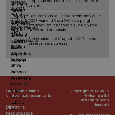
corpo può non riuscire più a disperdere il
calore”
Comparto Sanità. Firmato il contratto 2025-
2027. Aumenti fino a 240 euro per gli
infermieri, arriva il capitolo sull'IA e nuove
tutele per il personale
Eclissi solare del 12 agosto 2026, come
osservarla in sicurezza
Quotidiano online
Copyright 2013-2026
d'informazione sanitaria
© Homnya Srl
Tutti i diritti sono
riservati
Direttore
responsabile