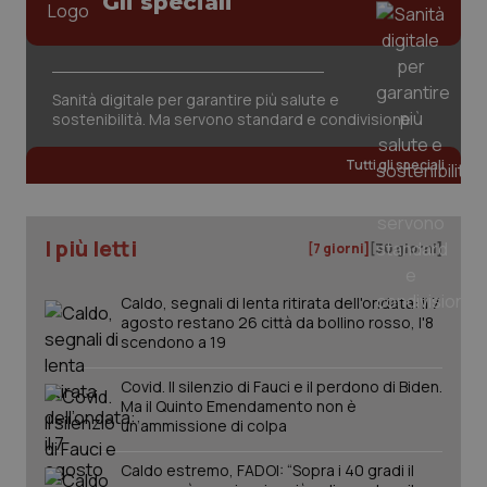
Gli speciali
ironfish-tracking-
settimane
imp
named-enable
2 giorni
dal
per 
sis
sol
ute
ide
Sanità digitale per garantire più salute e
Wel
sostenibilità. Ma servono standard e condivisione
Tutti gli speciali
I più letti
[7 giorni]
[30 giorni]
Caldo, segnali di lenta ritirata dell'ondata: il 7
agosto restano 26 città da bollino rosso, l'8
scendono a 19
Covid. Il silenzio di Fauci e il perdono di Biden.
Ma il Quinto Emendamento non è
un’ammissione di colpa
Caldo estremo, FADOI: “Sopra i 40 gradi il