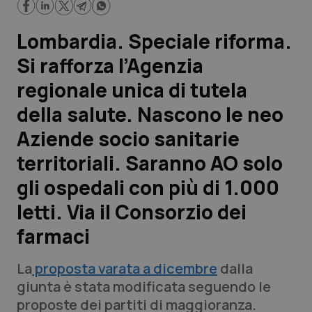
Scienza e Farmaci
Lombardia. Speciale riforma.
Si rafforza l’Agenzia
Studi e Analisi
regionale unica di tutela
Lettere al direttore
della salute. Nascono le neo
Aziende socio sanitarie
Edizioni Regionali
territoriali. Saranno AO solo
QS Pro
gli ospedali con più di 1.000
letti. Via il Consorzio dei
Professionisti Sanitari.AI
farmaci
Abruzzo
QS Pro Gold
La
proposta varata a dicembre
dalla
QS Club
Newsletter
giunta è stata modificata seguendo le
Basilicata
Artrite & artrosi
proposte dei partiti di maggioranza.