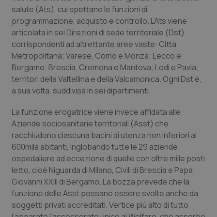
salute (Ats), cui spettano le funzioni di
Piemonte
HIV
programmazione, acquisto e controllo. L’Ats viene
articolata in sei Direzioni di sede territoriale (Dst)
Provincia Autonoma di Bolzano
Infezioni & Febbre
corrispondenti ad altrettante aree vaste: Città
Metropolitana; Varese, Como e Monza; Lecco e
Provincia Autonoma di Trento
Ipertensione & Scompenso
Bergamo; Brescia, Cremona e Mantova; Lodi e Pavia;
territori della Valtellina e della Valcamonica. Ogni Dst è,
a sua volta, suddivisa in sei dipartimenti.
Puglia
Malattie rare
La funzione erogatrice viene invece affidata alle
Sardegna
Malattia di Crohn & Rettocolite Ulcerosa
Aziende sociosanitarie territoriali (Asst) che
racchiudono ciascuna bacini di utenza non inferiori ai
Sicilia
Neuroscienze & patologie neurodegenerative
600mila abitanti, inglobando tutte le 29 aziende
ospedaliere ad eccezione di quelle con oltre mille posti
Toscana
Obesità
letto, cioè Niguarda di Milano, Civili di Brescia e Papa
Giovanni XXIII di Bergamo. La bozza prevede che la
Umbria
Oftalmologia
funzione delle Asst possano essere svolte anche da
soggetti privati accreditati. Vertice più alto di tutto
l’apparato l’assessorato unico al Welfare, che assorbe