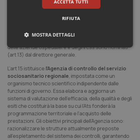
ACCETTA TUTTI
generale.
I direttori generali e sanitari
di Ats, Asst, aziende
RIFIUTA
ospedaliere e degli Ircss di diritto pubblico trasformati
in fondazioni sono nominati (art 12) dalla giunta
MOSTRA DETTAGLI
regionale. Il direttore amministrativo dell’Ats, delle Asst,
delle aziende ospedaliere e degli Ircss sono nominati
Necessari
Statistici
Marketing
(art 13) dal direttore generale.
L’art 15 istituisce
l’Agenzia di controllo del servizio
sociosanitario regionale
, impostata come un
organismo tecnico scientifico indipendente dalle
funzioni di governo. Essa elabora e aggiorna un
Necessari
Statistici
Marketing
sistema di valutazione dell’efficacia, della qualità e degli
I cookie necessari contribuiscono a rendere fruibile il
esiti che costituirà la base su cui l’Ats fonderà la
sito web abilitandone funzionalità di base quali la
programmazione territoriale e l’acquisto delle
navigazione sulle pagine e l'accesso alle aree
protette del sito. Il sito web non è in grado di
prestazioni. Gli obiettivi principali dell’Agenzia sono:
funzionare correttamente senza questi cookie.
razionalizzare le strutture attualmente preposte
Nome
Fornitore
/
Dominio
Scaden
all’espletamento del sistema dei controlli, garantendo