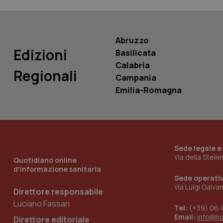
PHPSESSID
Abruzzo
Edizioni
Basilicata
Calabria
_ga_KM60CM4NPH
Regionali
Campania
Emilia-Romagna
Nome
Nome
VISITOR_INFO1_LIV
_ga_0VMQEQKQ1N
Sede legale e
Via della Stell
Quotidiano online
d'informazione sanitaria
__Secure-YNID
Sede operati
Via Luigi Galva
Direttore responsabile
Luciano Fassari
Tel:
(+39) 06 
YSC
Email:
info@h
Direttore editoriale