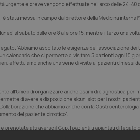
priorità urgente e breve vengono effettuate nell’arco delle 24-48 
e, è stata messa in campo dal direttore della Medicina interna
 lunedì al sabato dalle ore 8 alle ore 15, mentre il terzo una volt
i di fegato. “Abbiamo ascoltato le esigenze dell’associazione dei 
calendario che ci permette di visitare 5 pazienti ogni 15 giorni
ieri, effettuiamo anche una serie di visite ai pazienti dimessi d
sente all’Uniep di organizzare anche esami di diagnostica per i
ermette di avere a disposizione alcuni slot per i nostri pazient
. Collaborazione che abbiamo anche con la Gastroenterologia
mento del paziente cirrotico”.
 prenotate attraverso il Cup. I pazienti trapiantati di fegato
mare ai numeri 079 2062734 – 079 2061741 – 079 2061939.