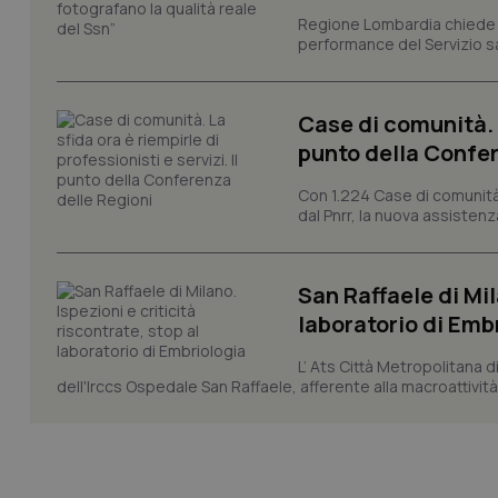
VISITOR_PRIVACY_
Regione Lombardia chiede al
performance del Servizio san
Case di comunità. L
CookieScriptConse
punto della Confer
Con 1.224 Case di comunità a
dal Pnrr, la nuova assistenza
tracking-sites-ironf
tracking-enable
tracking-sites-ironf
San Raffaele di Mil
session-id
laboratorio di Emb
_ga
L’ Ats Città Metropolitana d
dell'Irccs Ospedale San Raffaele, afferente alla macroattività 