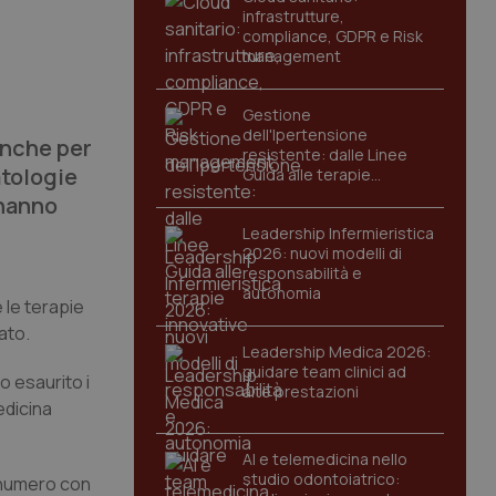
infrastrutture,
compliance, GDPR e Risk
management
Gestione
dell'Ipertensione
anche per
resistente: dalle Linee
atologie
Guida alle terapie
innovative
 hanno
Leadership Infermieristica
2026: nuovi modelli di
responsabilità e
autonomia
e le terapie
ato.
Leadership Medica 2026:
guidare team clinici ad
o esaurito i
alte prestazioni
edicina
AI e telemedicina nello
studio odontoiatrico:
l numero con