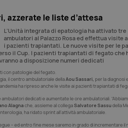
, azzerate le liste d’attesa
L’Unità integrata di epatologia ha attivato tre
ambulatori al Palazzo Rosa ed effettua visite 
i pazienti trapiantati. Le nuove visite per le p
so il Cup. I pazienti trapiantati di fegato che
 avranno a disposizione numeri dedicati
nti con patologie del fegato.
ogia, il centro ambulatoriale della
Aou Sassari,
per la diagnosi 
ndemia ha ripreso anche le visite ai pazienti trapiantati di feg
re ambulatori dedicati e aumentate le ore ambulatoriali. “Abbiam
iano Alagna
che, assieme al collega
Salvatore Sassu
della M
nterologia, ha ridato sprint all’attività ambulatoriale.
segue – ed entro fine mese saremo in grado di incrementare i