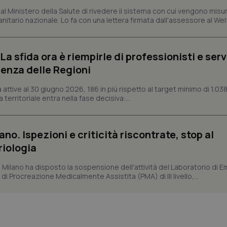
METADATA
5 mesi 4
Questo cookie viene utilizzato p
YouTube
 Ministero della Salute di rivedere il sistema con cui vengono misur
settimane
scelte di consenso e privacy dell'
.youtube.com
itario nazionale. Lo fa con una lettera firmata dall'assessore al Welf
interazione con il sito. Registra i
del visitatore riguardo a varie pol
impostazioni sulla privacy, garan
preferenze siano onorate nelle se
a sfida ora è riempirle di professionisti e serviz
nt
5 mesi 3
Questo cookie viene utilizzato da
CookieScript
settimane
Script.com per ricordare le pref
www.quotidianosanita.it
enza delle Regioni
sui cookie dei visitatori. È neces
dei cookie di Cookie-Script.com 
correttamente.
ttive al 30 giugno 2026, 186 in più rispetto al target minimo di 1.038
 territoriale entra nella fase decisiva:...
ish-
www.quotidianosanita.it
4
Questo cookie è impostato dall'a
settimane
abilitare il sistema di tracking a
2 giorni
ish-
www.quotidianosanita.it
4
Questo cookie è impostato dall'a
ano. Ispezioni e criticità riscontrate, stop al
settimane
assegnare un identificatore generi
2 giorni
riologia
1 anno 1
Questo nome di cookie è associa
Google LLC
i Milano ha disposto la sospensione dell'attività del Laboratorio di E
mese
Universal Analytics, che è un a
.quotidianosanita.it
significativo del servizio di ana
di Procreazione Medicalmente Assistita (PMA) di III livello,...
utilizzato da Google. Questo cook
per distinguere utenti unici as
generato in modo casuale come i
cliente. È incluso in ogni richiest
sito e utilizzato per calcolare i dat
sessioni e campagne per i rapporti 