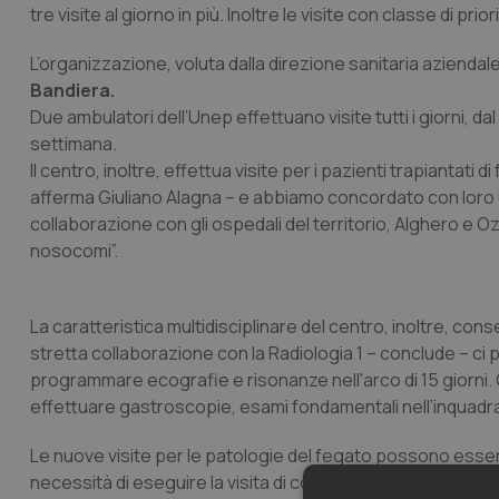
tre visite al giorno in più. Inoltre le visite con classe di 
L’organizzazione, voluta dalla direzione sanitaria aziendal
Bandiera.
Due ambulatori dell’Unep effettuano visite tutti i giorni, dal
settimana.
Il centro, inoltre, effettua visite per i pazienti trapiantat
afferma Giuliano Alagna – e abbiamo concordato con loro un 
collaborazione con gli ospedali del territorio, Alghero e Oz
nosocomi”.
La caratteristica multidisciplinare del centro, inoltre, con
stretta collaborazione con la Radiologia 1 – conclude – ci p
programmare ecografie e risonanze nell'arco di 15 giorni
effettuare gastroscopie, esami fondamentali nell’inquadra
Le nuove visite per le patologie del fegato possono essere
necessità di eseguire la visita di controllo possono chia