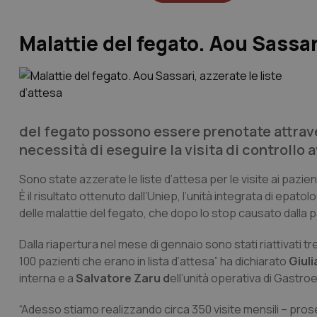
Malattie del fegato. Aou Sassari
del fegato possono essere prenotate attraver
necessità di eseguire la visita di controllo
Sono state azzerate le liste d’attesa per le visite ai pazie
È il risultato ottenuto dall’Uniep, l’unità integrata di epatol
delle malattie del fegato, che dopo lo stop causato dalla pa
Dalla riapertura nel mese di gennaio sono stati riattivati t
100 pazienti che erano in lista d’attesa” ha dichiarato
Giul
interna e a
Salvatore Zaru d
ell’unità operativa di Gastroe
“Adesso stiamo realizzando circa 350 visite mensili – pro