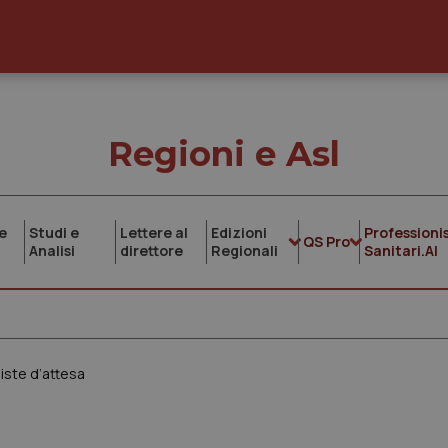
Regioni e Asl
e
Studi e
Lettere al
Edizioni
Professionis
QS Pro
Analisi
direttore
Regionali
Sanitari.AI
liste d’attesa