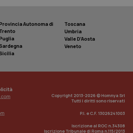
basate sul
entificatore
le variabili di
è un numero
o in cui viene
r il sito, ma un
Provincia Autonoma di
Toscana
tato di accesso per
Trento
Umbria
Puglia
Valle D’Aosta
a Google Analytics
sione.
Sardegna
Veneto
Sicilia
 tenere traccia
i Youtube incorporati
tics per mantenere
tore del sito web sta
ell'interfaccia di
icità
Copyright 2013-2026 © Homnya Srl
.com
Tutti i diritti sono riservati
 tenere traccia
i Youtube incorporati
tore del sito web sta
om
P.I. e C.F. 13026241003
ell'interfaccia di
Iscrizione al ROC n.34308
 tenere traccia
Iscrizione Tribunale di Roma n.115/2013