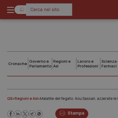
Governo e
Regioni e
Lavoro e
Scienza 
Cronache
Parlamento
Asl
Professioni
Farmaci
QS
»
Regioni e Asl
»
Malattie del fegato. Aou Sassari, azzerate le 
Stampa