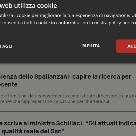
web utilizza cookie
ilizza i cookie per migliorare la tua esperienza di navigazione. Ut
consenti a tutti i cookie in conformità con la nostra policy per i 
RIFIUTA
TAGLI
ACC
e Asl
sari
Statistici
Mar
ienza dello Spallanzani: capire la ricerca per
esente
e e trent'anni dal riconoscimento come Istituto di ricovero e cura a 
rrenze che rappresentano l'occasione per riflettere sul...
Necessari
Statistici
Marketing
tribuiscono a rendere fruibile il sito web abilitandone funzionalità di base quali la nav
crive al ministro Schillaci: “Gli attuali indica
protette del sito. Il sito web non è in grado di funzionare correttamente senza questi coo
 qualità reale del Ssn”
Fornitore
/
Dominio
Scadenza
Descrizione