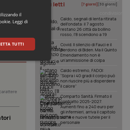
I più letti
[7 giorni]
[30 giorni]
ilizzando il
Caldo, segnali di lenta ritirata
cookie.
Leggi di
dell'ondata: il 7 agosto
restano 26 città da bollino
rosso, l'8 scendono a 19
ETTA TUTTI
Covid. Il silenzio di Fauci e il
perdono di Biden. Ma il Quinto
Emendamento non è
un’ammissione di colpa
keting
Caldo estremo, FADOI:
“Sopra i 40 gradi il corpo può
non riuscire più a disperdere
il calore”
carattere
Comparto Sanità. Firmato il
contratto 2025-2027.
Aumenti fino a 240 euro per
gli infermieri, arriva il capitolo
igazione sulle pagine
tori
sull'IA e nuove tutele per il
kie.
personale