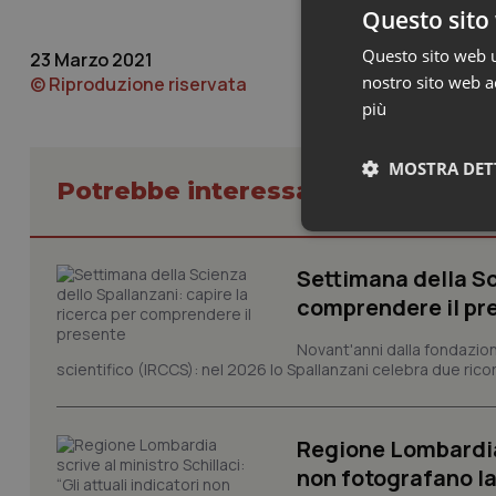
Questo sito 
Questo sito web ut
23 Marzo 2021
nostro sito web ac
© Riproduzione riservata
più
MOSTRA DET
Potrebbe interessarti in Regioni 
Neces
Settimana della Sc
comprendere il pr
Novant'anni dalla fondazion
scientifico (IRCCS): nel 2026 lo Spallanzani celebra due rico
I cookie necessari con
Regione Lombardia s
e l'accesso alle aree 
non fotografano la
Nome