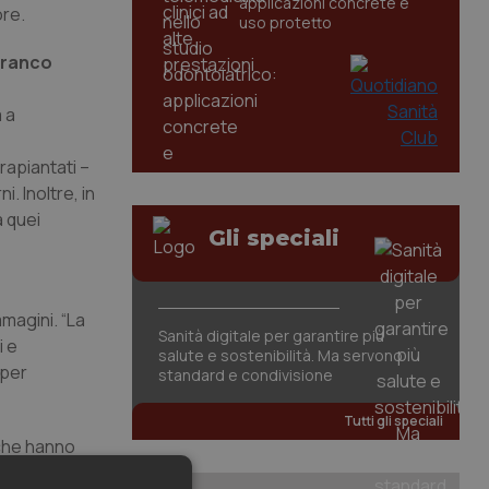
applicazioni concrete e
ore.
uso protetto
Franco
a a
trapiantati –
. Inoltre, in
a quei
Gli speciali
mmagini. “La
Sanità digitale per garantire più
i e
salute e sostenibilità. Ma servono
 per
standard e condivisione
Tutti gli speciali
 che hanno