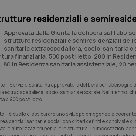
trutture residenziali e semireside
Approvata dalla Giunta la delibera sul fabbis
strutture residenziali e semiresidenziali dell
sanitaria extraospedaliera, socio-sanitaria e 
tura finanziaria, 500 posti letto: 280 in Reside
 80 in Residenza sanitaria assistenziale, 20 per
te – Servizio Sanità, ha approvato la delibera sul fabbisogno d
ia extraospedaliera, socio-sanitaria e sociale. Nel triennio, ch
ale 900 posti letto.
ta – è quello di assicurare uno sviluppo omogeneo e coerente
esidenziali sanitari e sociali con criteri definiti e condivisi e di
sto le autorizzazioni per le loro strutture. Le impostazioni gener
di riequilibrare i servizi a livello territoriale implementando i p