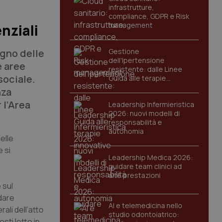
infrastrutture,
compliance, GDPR e Risk
management
nziali
ogno delle
Gestione
dell'Ipertensione
e aree
resistente: dalle Linee
sociale.
Guida alle terapie
innovative
nza
 l’Area
Leadership Infermieristica
2026: nuovi modelli di
responsabilità e
autonomia
elle
e si
Leadership Medica 2026:
guidare team clinici ad
alte prestazioni
 sul
 dare
AI e telemedicina nello
ali dell’atto
studio odontoiatrico:
osti letto in