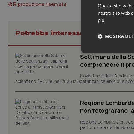
© Riproduzione riservata
Questo sito web ut
nostro sito web ac
più
Potrebbe interessarti in Marche
MOSTRA DET
Neces
Settimana della Sc
comprendere il pr
Novant'anni dalla fondazion
scientifico (IRCCS): nel 2026 lo Spallanzani celebra due rico
Regione Lombardia s
I cookie necessari con
non fotografano la
e l'accesso alle aree 
Nome
Regione Lombardia chiede al
performance del Servizio san
VISITOR_PRIVACY_