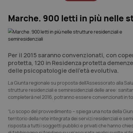
Marche. 900 letti in più nelle s
Per il 2015 saranno convenzionati, con coper
protetta, 120 in Residenza protetta demenze,
delle psicopatologie dell’età evolutiva.
La Giunta regionale su proposta dell’Assessorato alla Salu
strutture residenziali e semiresidenziali delle aree: sanitar
completerà nel 2016, potranno essere convenzionati in tot
“Lo scopo del provvedimento – spiega una nota della Giun
territorio della rete integrata dei servizi residenziali e semir
risposta a tutti i soggetti pubblici e privati che hanno chie
di fabbisogno si fondano su un’accurata analisi svolta al fine 