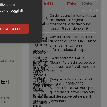
I più letti
[7 giorni]
[30 giorni]
ilizzando il
cookie.
Leggi di
Caldo, segnali di lenta ritirata
dell'ondata: il 7 agosto
restano 26 città da bollino
rosso, l'8 scendono a 19
ETTA TUTTI
Covid. Il silenzio di Fauci e il
perdono di Biden. Ma il Quinto
keting
Emendamento non è
un’ammissione di colpa
Caldo estremo, FADOI:
carattere
“Sopra i 40 gradi il corpo può
non riuscire più a disperdere
il calore”
Comparto Sanità. Firmato il
tori
contratto 2025-2027.
igazione sulle pagine
Aumenti fino a 240 euro per
kie.
gli infermieri, arriva il capitolo
sull'IA e nuove tutele per il
ate le
personale
are...
er memorizzare le
utente per la loro