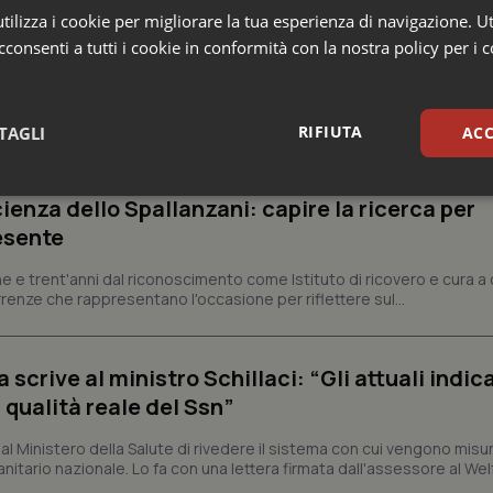
ilizza i cookie per migliorare la tua esperienza di navigazione. Ut
consenti a tutti i cookie in conformità con la nostra policy per i 
RIFIUTA
TAGLI
ACC
sari
Statistici
Mar
ienza dello Spallanzani: capire la ricerca per
esente
e e trent'anni dal riconoscimento come Istituto di ricovero e cura a 
rrenze che rappresentano l'occasione per riflettere sul...
Necessari
Statistici
Marketing
crive al ministro Schillaci: “Gli attuali indica
tribuiscono a rendere fruibile il sito web abilitandone funzionalità di base quali la nav
 qualità reale del Ssn”
protette del sito. Il sito web non è in grado di funzionare correttamente senza questi coo
Fornitore
/
Dominio
Scadenza
Descrizione
 Ministero della Salute di rivedere il sistema con cui vengono misur
itario nazionale. Lo fa con una lettera firmata dall'assessore al Welf
METADATA
5 mesi 4
Questo cookie viene utilizzato p
YouTube
settimane
scelte di consenso e privacy dell'