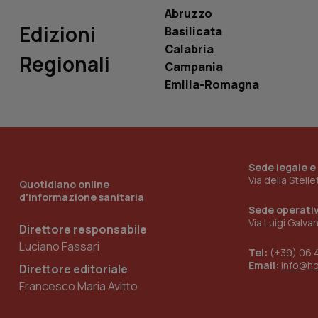
Abruzzo
Edizioni
Basilicata
Calabria
Regionali
Campania
_ga_KM60CM4NPH
Emilia-Romagna
Nome
Nome
VISITOR_INFO1_LIV
Sede legale e
_ga_0VMQEQKQ1N
Via della Stell
Quotidiano online
d'informazione sanitaria
Sede operati
__Secure-YNID
Via Luigi Galva
Direttore responsabile
Luciano Fassari
Tel:
(+39) 06 
Email:
info@h
Direttore editoriale
YSC
Francesco Maria Avitto
__Secure-