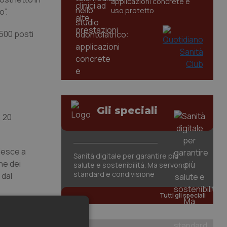
applicazioni concrete e
uso protetto
o”.
 500 posti
Gli speciali
; 20
riesce a
Sanità digitale per garantire più
ne dei
salute e sostenibilità. Ma servono
standard e condivisione
 dal
Tutti gli speciali