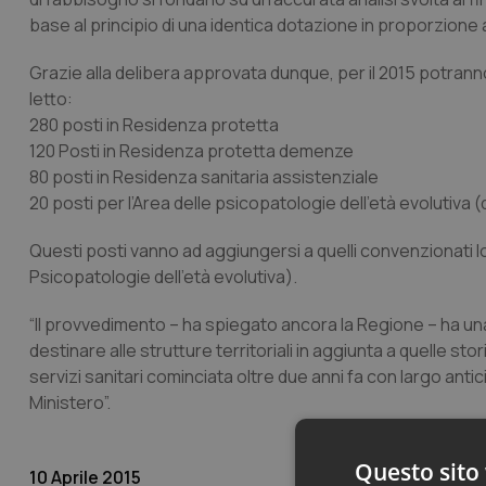
base al principio di una identica dotazione in proporzione ai 
Grazie alla delibera approvata dunque, per il 2015 potrann
letto:
280 posti in Residenza protetta
120 Posti in Residenza protetta demenze
80 posti in Residenza sanitaria assistenziale
20 posti per l’Area delle psicopatologie dell’età evolutiva
Questi posti vanno ad aggiungersi a quelli convenzionati l
Psicopatologie dell’età evolutiva).
“Il provvedimento – ha spiegato ancora la Regione – ha una
destinare alle strutture territoriali in aggiunta a quelle s
servizi sanitari cominciata oltre due anni fa con largo antici
Ministero”.
Questo sito 
10 Aprile 2015