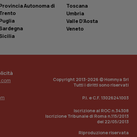
le variabili di
Provincia Autonoma di
Toscana
è un numero
o in cui viene
Trento
Umbria
r il sito, ma un
tato di accesso per
Puglia
Valle D’Aosta
Sardegna
Veneto
a Google Analytics
Sicilia
sione.
 tenere traccia
icità
i Youtube incorporati
tics per mantenere
tore del sito web sta
Copyright 2013-2026 © Homnya Srl
.com
ell'interfaccia di
Tutti i diritti sono riservati
 tenere traccia
om
P.I. e C.F. 13026241003
i Youtube incorporati
tore del sito web sta
ell'interfaccia di
Iscrizione al ROC n.34308
Iscrizione Tribunale di Roma n.115/2013
 tenere traccia
del 22/05/2013
Riproduzione riservata
r la gestione