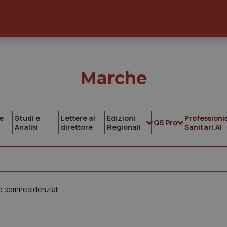
Marche
e
Studi e
Lettere al
Edizioni
Professionis
QS Pro
Analisi
direttore
Regionali
Sanitari.AI
 e semiresidenziali