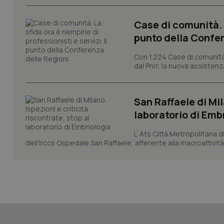
Case di comunità. L
punto della Confer
CookieScriptConse
Con 1.224 Case di comunità a
dal Pnrr, la nuova assistenza
tracking-sites-ironf
tracking-enable
San Raffaele di Mil
laboratorio di Emb
tracking-sites-ironf
session-id
L’ Ats Città Metropolitana d
_ga
dell'Irccs Ospedale San Raffaele, afferente alla macroattività 
PHPSESSID