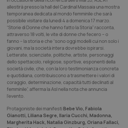
In occasione della ricorrenza dell’8 Marzo, ASL AT
Calabria
Asma & BPCO
allestirà presso la hall del Cardinal Massaia una mostra
temporanea dedicata al mondo femminile che sarà
Campania
Car-T
possibile visitare da lunedì 4 a domenica 17 marzo.
“Storie di Donne che hanno fatto la Storia” racconta,
Emilia-Romagna
Colesterolo & coronaropatie
attraverso 18 volti, le vite di donne che fecero – o
fanno – la storia e che “sono oggi modelli cui non solo i
giovani, ma la società intera dovrebbe ispirarsi.
Friuli Venezia Giulia
Dermatite Atopica
Letterate, scienziate, politiche, artiste, personaggi
dello spettacolo, religiose, sportive, esponenti della
Lazio
Diabete & glucometri
società civile, che, con la loro testimonianza concreta
e quotidiana, contribuiscono a trasmettere i valori di
Liguria
Disturbi dell’umore
coraggio, determinazione, capacità tutti declinati al
femminile”, afferma la Asl nella nota che annuncia
Lombardia
Dolore
l’evento.
Marche
Donna & Salute
Protagoniste dei manifesti
Bebe Vio, Fabiola
Gianotti, Liliana Segre, Ilaria Cucchi, Madonna,
Margherita Hack, Natalia Ginzburg, Oriana Fallaci,
Molise
Epatiti