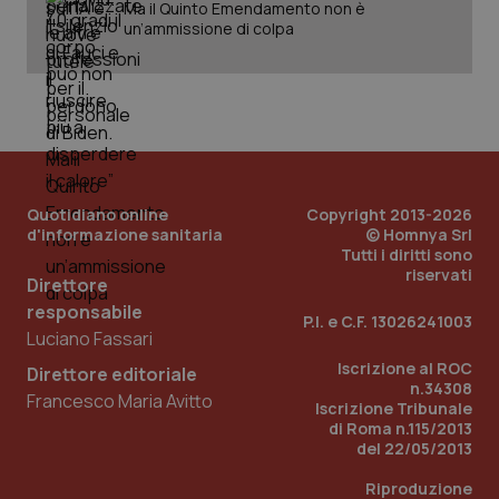
Ma il Quinto Emendamento non è
un’ammissione di colpa
Quotidiano online
Copyright 2013-2026
d'informazione sanitaria
© Homnya Srl
Tutti i diritti sono
riservati
Direttore
responsabile
P.I. e C.F. 13026241003
Luciano Fassari
Iscrizione al ROC
Direttore editoriale
PHPSESSID
Sessio
PHP.net
n.34308
www.quotidianosanita.it
Francesco Maria Avitto
Iscrizione Tribunale
di Roma n.115/2013
del 22/05/2013
Riproduzione