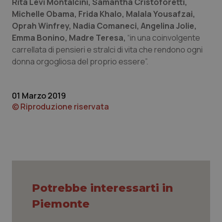
Rita Levi Montalcini, Samantha Cristoforetti,
Michelle Obama, Frida Khalo, Malala Yousafzai,
Piemonte
HIV
Oprah Winfrey, Nadia Comaneci, Angelina Jolie,
Emma Bonino, Madre Teresa,
“in una coinvolgente
Provincia Autonoma di Bolzano
Infezioni & Febbre
carrellata di pensieri e stralci di vita che rendono ogni
donna orgogliosa del proprio essere”.
Provincia Autonoma di Trento
Ipertensione & Scompenso
Puglia
Malattie rare
01 Marzo 2019
© Riproduzione riservata
Sardegna
Malattia di Crohn & Rettocolite Ulcerosa
Sicilia
Neuroscienze & patologie neurodegenerative
Toscana
Obesità
Potrebbe interessarti in
Umbria
Oftalmologia
Piemonte