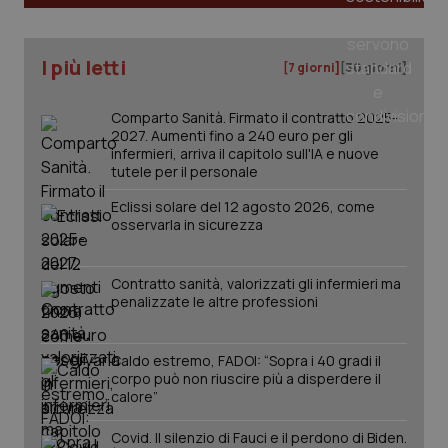
tracking-sites-ironfish-
www.quotidianosanita.it
4
I più letti
[7 giorni]
[30 giorni]
tracking-enable
settim
2 gior
Comparto Sanità. Firmato il contratto 2025-
2027. Aumenti fino a 240 euro per gli
infermieri, arriva il capitolo sull'IA e nuove
tracking-sites-ironfish-
www.quotidianosanita.it
4
tutele per il personale
session-id
settim
2 gior
Eclissi solare del 12 agosto 2026, come
osservarla in sicurezza
_ga
1 anno
Google LLC
Contratto sanità, valorizzati gli infermieri ma
mes
.quotidianosanita.it
penalizzate le altre professioni
Caldo estremo, FADOI: “Sopra i 40 gradi il
corpo può non riuscire più a disperdere il
calore”
Covid. Il silenzio di Fauci e il perdono di Biden.