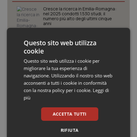
Valle D’Aosta
Oncodermatologia
Cresce la ricerca in Emilia-Romagna:
nel 2025 condotti 1.530 studi, il
Veneto
Oncoematologia
numero più alto degli ultimi cinque
anni
Oncologia & Nutrizione
Puglia. Unità di crisi sanitaria al lavoro,
Questo sito web utilizza
Decaro accelera su 118, liste d’attesa
e conti
Psoriasi & pelle
cookie
Questo sito web utilizza i cookie per
Quotidiano Cardiologia
Farmaci. Puglia, dal 3 agosto alert
migliorare la tua esperienza di
informatico per segnalare l’esistenza
navigazione. Utilizzando il nostro sito web
di un equivalente meno costoso
Quotidiano Chirurgia
acconsenti a tutti i cookie in conformità
con la nostra policy per i cookie.
Leggi di
Quotidiano Oncologia
Influenza. Dal 1° ottobre al via la
più
campagna vaccinale 2026/2027 in
Lombardia
Quotidiano Pediatria
ACCETTA TUTTI
Rene & patologie urogenitali
RIFIUTA