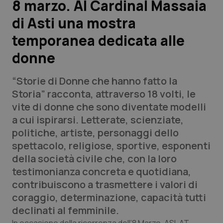
8 marzo. Al Cardinal Massaia
di Asti una mostra
Scienza e Farmaci
temporanea dedicata alle
Studi e Analisi
donne
Lettere al direttore
“Storie di Donne che hanno fatto la
Storia”
racconta, attraverso 18 volti, le
Edizioni Regionali
vite di donne che sono diventate modelli
a cui ispirarsi. Letterate, scienziate,
QS Pro
politiche, artiste, personaggi dello
spettacolo, religiose, sportive, esponenti
Professionisti Sanitari.AI
della società civile che, con la loro
testimonianza concreta e quotidiana,
Abruzzo
QS Pro Gold
contribuiscono a trasmettere i valori di
coraggio, determinazione, capacità tutti
QS Club
Newsletter
Basilicata
Artrite & artrosi
declinati al femminile.