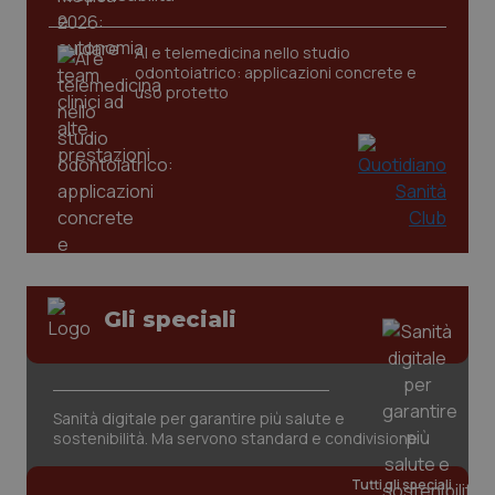
AI e telemedicina nello studio
odontoiatrico: applicazioni concrete e
uso protetto
CookieScriptConsent
5 mesi
CookieScript
settim
www.quotidianosanita.it
Gli speciali
Sanità digitale per garantire più salute e
sostenibilità. Ma servono standard e condivisione
Tutti gli speciali