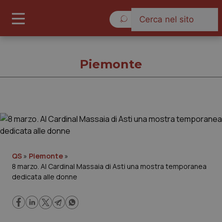
Giovedì 6 Agosto 2026
Piemonte
Piemonte
Cronache
QS
»
Piemonte
»
8 marzo. Al Cardinal Massaia di Asti una mostra temporanea
Governo e Parlamento
dedicata alle donne
Regioni e Asl
Lavoro e Professioni