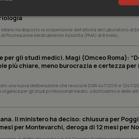
ano. Ispezioni e criticità riscontrate, stop al
riologia
sari
Statistici
Mar
i Milano ha disposto la sospensione dell'attività del Laboratorio di E
di Procreazione Medicalmente Assistita (PMA) di III livello,...
e per gli studi medici. Magi (Omceo Roma): “
Necessari
Statistici
Marketing
ole più chiare, meno burocrazia e certezza per 
tribuiscono a rendere fruibile il sito web abilitandone funzionalità di base quali la nav
protette del sito. Il sito web non è in grado di funzionare correttamente senza questi coo
vato una nuova deliberazione che revoca le DGR 447/2015 e 1247/2
Fornitore
/
Dominio
Scadenza
Descrizione
organica per gli studi professionali medici, odontoiatrici e delle alt
METADATA
5 mesi 4
Questo cookie viene utilizzato p
YouTube
settimane
scelte di consenso e privacy dell'
.youtube.com
interazione con il sito. Registra i
del visitatore riguardo a varie pol
impostazioni sulla privacy, garan
preferenze siano onorate nelle se
ana. Il ministero ha deciso: chiusura per Poggi
mesi per Montevarchi, deroga di 12 mesi per No
nt
5 mesi 3
Questo cookie viene utilizzato da
CookieScript
settimane
Script.com per ricordare le pref
www.quotidianosanita.it
sui cookie dei visitatori. È neces
sorato al diritto alla salute e la Asl Toscana Sud Est esprimono for