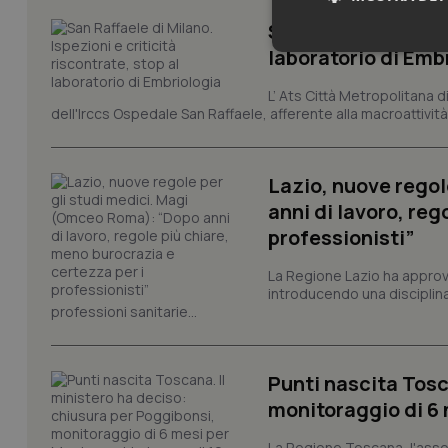
San Raffaele di Mil
laboratorio di Emb
Neces
L’ Ats Città Metropolitana d
dell'Irccs Ospedale San Raffaele, afferente alla macroattività 
Lazio, nuove regol
anni di lavoro, reg
professionisti”
I cookie necessari con
e l'accesso alle aree 
La Regione Lazio ha appro
Nome
introducendo una disciplina 
VISITOR_PRIVACY_
professioni sanitarie...
Punti nascita Tosc
monitoraggio di 6 
CookieScriptConse
La Regione Toscana, l'asses