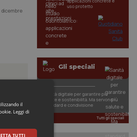
applicazioni concrete e
uso protetto
el dicembre
Gli speciali
Sanità digitale per garantire più
tori
salute e sostenibilità. Ma servono
ilizzando il
standard e condivisione
cookie.
Leggi di
Tutti gli speciali
ate le
are...
ETTA TUTTI