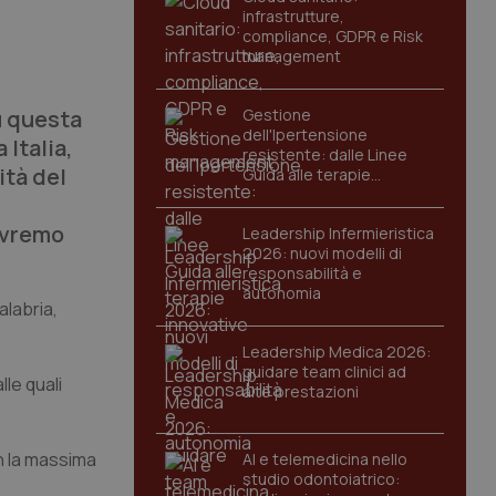
infrastrutture,
compliance, GDPR e Risk
management
u questa
Gestione
dell'Ipertensione
 Italia,
resistente: dalle Linee
ità del
Guida alle terapie
innovative
 avremo
Leadership Infermieristica
2026: nuovi modelli di
responsabilità e
autonomia
alabria,
Leadership Medica 2026:
guidare team clinici ad
lle quali
alte prestazioni
on la massima
AI e telemedicina nello
studio odontoiatrico: