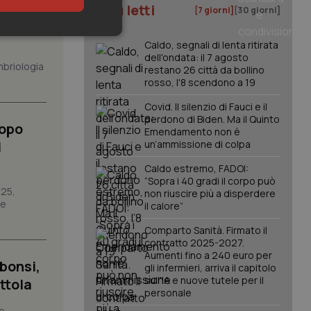
I più letti
[7 giorni]
[30 giorni]
keting
Caldo, segnali di lenta ritirata
dell'ondata: il 7 agosto
mbriologia
restano 26 città da bollino
rosso, l'8 scendono a 19
Covid. Il silenzio di Fauci e il
perdono di Biden. Ma il Quinto
Dopo
Emendamento non è
i
un’ammissione di colpa
igazione sulle pagine
Caldo estremo, FADOI:
kie.
“Sopra i 40 gradi il corpo può
025,
non riuscire più a disperdere
re
il calore”
er memorizzare le
utente per la loro
Comparto Sanità. Firmato il
 dati sul consenso
contratto 2025-2027.
itiche e
tendo che le loro
Aumenti fino a 240 euro per
ssioni future.
bonsi,
gli infermieri, arriva il capitolo
sull'IA e nuove tutele per il
ttola
l servizio Cookie-
personale
erenze di consenso
sario che il banner
te