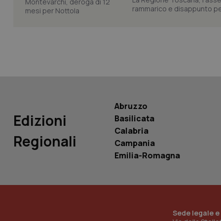
rammarico e disappunto per
tracking-sites-ironf
tracking-enable
tracking-sites-ironf
session-id
_ga
Abruzzo
Edizioni
Basilicata
Calabria
Regionali
Campania
PHPSESSID
Emilia-Romagna
_ga_KM60CM4NPH
Sede legale e