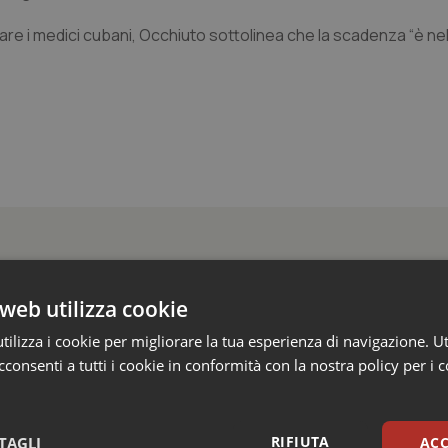
re i medici cubani, Occhiuto sottolinea che la scadenza “è n
web utilizza cookie
crive al ministro Schillaci: “Gli attuali indica
ilizza i cookie per migliorare la tua esperienza di navigazione. Ut
 qualità reale del Ssn”
consenti a tutti i cookie in conformità con la nostra policy per i 
 Ministero della Salute di rivedere il sistema con cui vengono misur
itario nazionale. Lo fa con una lettera firmata dall'assessore al Welf
RIFIUTA
TAGLI
ACC