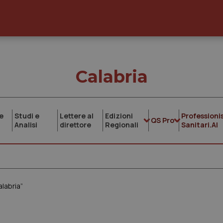
Calabria
e
Studi e
Lettere al
Edizioni
Professionis
QS Pro
Analisi
direttore
Regionali
Sanitari.AI
alabria”