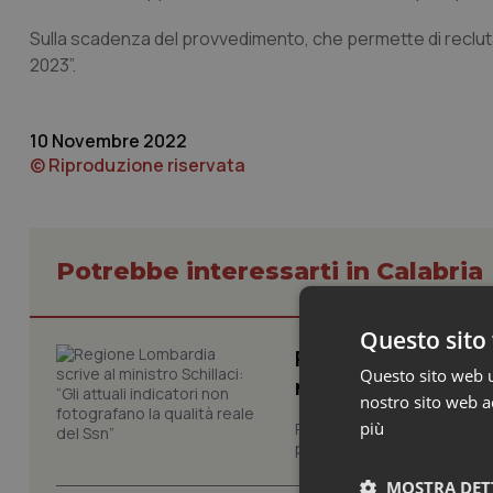
Sulla scadenza del provvedimento, che permette di recluta
2023”.
10 Novembre 2022
© Riproduzione riservata
Potrebbe interessarti in Calabria
Questo sito 
Regione Lombardia s
Questo sito web ut
non fotografano la
nostro sito web ac
più
Regione Lombardia chiede al
performance del Servizio san
MOSTRA DET