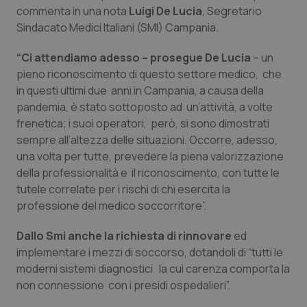
Calabria
Asma & BPCO
commenta in una nota
Luigi De Lucia
, Segretario
Sindacato Medici Italiani (SMI) Campania.
Campania
Car-T
“Ci attendiamo adesso – prosegue De Lucia
– un
pieno riconoscimento di questo settore medico, che
Emilia-Romagna
Colesterolo & coronaropatie
in questi ultimi due anni in Campania, a causa della
pandemia, è stato sottoposto ad un’attività, a volte
Friuli Venezia Giulia
Dermatite Atopica
frenetica; i suoi operatori, però, si sono dimostrati
sempre all’altezza delle situazioni. Occorre, adesso,
Lazio
Diabete & glucometri
una volta per tutte, prevedere la piena valorizzazione
della professionalità e il riconoscimento, con tutte le
Liguria
Disturbi dell’umore
tutele correlate per i rischi di chi esercita la
professione del medico soccorritore”.
Lombardia
Dolore
Dallo Smi anche la richiesta di rinnovare
ed
implementare i mezzi di soccorso, dotandoli di “tutti le
Marche
Donna & Salute
moderni sistemi diagnostici la cui carenza comporta la
non connessione con i presidi ospedalieri”.
Molise
Epatiti