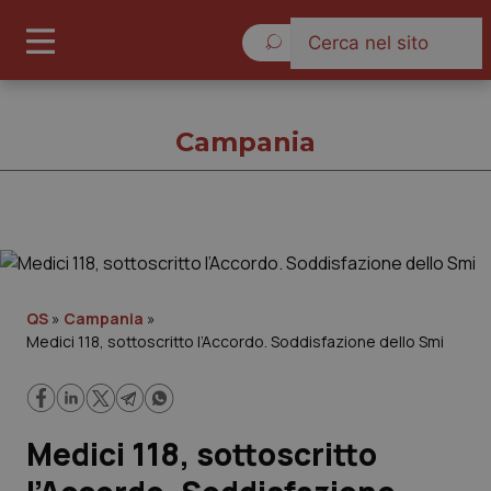
Venerdì 7 Agosto 2026
Campania
Campania
Cronache
QS
»
Campania
»
Medici 118, sottoscritto l’Accordo. Soddisfazione dello Smi
Governo e Parlamento
Regioni e Asl
Medici 118, sottoscritto
Lavoro e Professioni