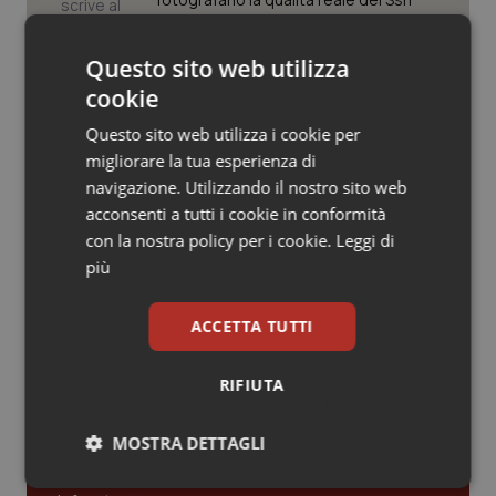
Valle D’Aosta
Oncodermatologia
Veneto
Oncoematologia
Questo sito web utilizza
Case di comunità. La sfida ora è
riempirle di professionisti e servizi. Il
cookie
punto della Conferenza delle Regioni
Oncologia & Nutrizione
Questo sito web utilizza i cookie per
migliorare la tua esperienza di
Psoriasi & pelle
San Raffaele di Milano. Ispezioni e
navigazione. Utilizzando il nostro sito web
criticità riscontrate, stop al
laboratorio di Embriologia
acconsenti a tutti i cookie in conformità
Quotidiano Cardiologia
con la nostra policy per i cookie.
Leggi di
più
Quotidiano Chirurgia
ACCETTA TUTTI
Quotidiano Oncologia
Ultime analisi e review da QS Pro
Gold
RIFIUTA
Quotidiano Pediatria
MOSTRA DETTAGLI
Cloud sanitario: infrastrutture,
Rene & patologie urogenitali
compliance, GDPR e Risk management
Necessari
Statistici
Marketing