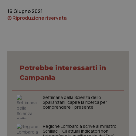
Piemonte
HIV
16 Giugno 2021
© Riproduzione riservata
Provincia Autonoma di Bolzano
Infezioni & Febbre
Provincia Autonoma di Trento
Ipertensione & Scompenso
Puglia
Malattie rare
Potrebbe interessarti in
Sardegna
Malattia di Crohn & Rettocolite Ulcerosa
Campania
Sicilia
Neuroscienze & patologie neurodegenerative
Settimana della Scienza dello
Spallanzani: capire la ricerca per
Toscana
Obesità
comprendere il presente
Umbria
Oftalmologia
Regione Lombardia scrive al ministro
Schillaci: “Gli attuali indicatori non
fotografano la qualità reale del Ssn”