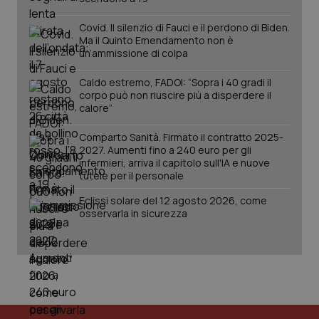
2 gior
Covid. Il silenzio di Fauci e il perdono di Biden.
Ma il Quinto Emendamento non è
un’ammissione di colpa
tracking-sites-ironfish-
www.quotidianosanita.it
4
session-id
settim
Caldo estremo, FADOI: “Sopra i 40 gradi il
2 gior
corpo può non riuscire più a disperdere il
calore”
Comparto Sanità. Firmato il contratto 2025-
_ga
1 anno
Google LLC
2027. Aumenti fino a 240 euro per gli
mes
.quotidianosanita.it
infermieri, arriva il capitolo sull'IA e nuove
tutele per il personale
Eclissi solare del 12 agosto 2026, come
osservarla in sicurezza