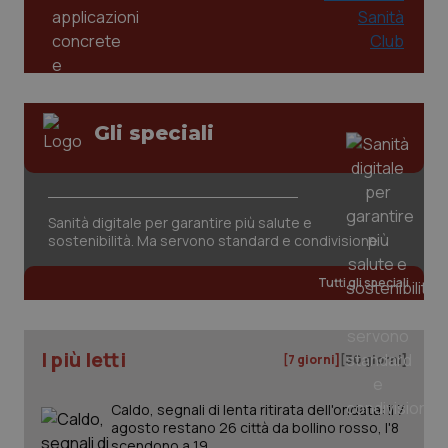
Gli speciali
CookieScriptConsent
5 mesi
CookieScript
settim
www.quotidianosanita.it
Sanità digitale per garantire più salute e
sostenibilità. Ma servono standard e condivisione
Tutti gli speciali
I più letti
[7 giorni]
[30 giorni]
Caldo, segnali di lenta ritirata dell'ondata: il 7
tracking-sites-ironfish-
www.quotidianosanita.it
4
agosto restano 26 città da bollino rosso, l'8
tracking-enable
settim
scendono a 19