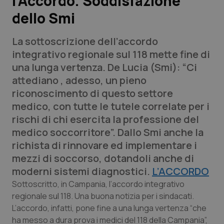
l’Accordo. Soddisfazione
dello Smi
Scienza e Farmaci
La sottoscrizione dell’accordo
Studi e Analisi
integrativo regionale sul 118 mette fine di
una lunga vertenza. De Lucia (Smi): “Ci
Lettere al direttore
attediano , adesso, un pieno
riconoscimento di questo settore
Edizioni Regionali
medico, con tutte le tutele correlate per i
rischi di chi esercita la professione del
QS Pro
medico soccorritore”. Dallo Smi anche la
richista di rinnovare ed implementare i
Professionisti Sanitari.AI
mezzi di soccorso, dotandoli anche di
moderni sistemi diagnostici.
L’ACCORDO
Abruzzo
QS Pro Gold
Sottoscritto, in Campania, l’accordo integrativo
regionale sul 118. Una buona notizia per i sindacati.
QS Club
Newsletter
Basilicata
Artrite & artrosi
L’accordo, infatti, pone fine a una lunga vertenza “che
ha messo a dura prova i medici del 118 della Campania”,