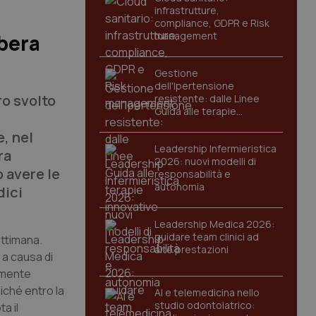
infrastrutture,
compliance, GDPR e Risk
management
ibera
Gestione
dell'Ipertensione
ro svolto
resistente: dalle Linee
Guida alle terapie
innovative
, nel
Leadership Infermieristica
ra
2026: nuovi modelli di
 avere le
responsabilità e
autonomia
dici
Leadership Medica 2026:
guidare team clinici ad
ettimana.
alte prestazioni
 a causa di
tamente
iché entro la
AI e telemedicina nello
studio odontoiatrico:
a il