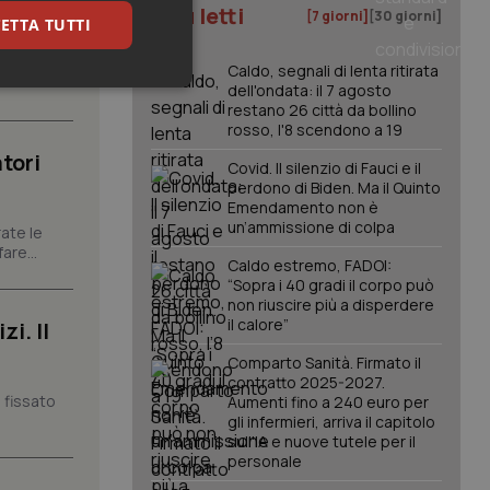
I più letti
[7 giorni]
[30 giorni]
ETTA TUTTI
carattere
Caldo, segnali di lenta ritirata
dell'ondata: il 7 agosto
keting
restano 26 città da bollino
rosso, l'8 scendono a 19
tori
Covid. Il silenzio di Fauci e il
perdono di Biden. Ma il Quinto
Emendamento non è
un’ammissione di colpa
ate le
are...
Caldo estremo, FADOI:
“Sopra i 40 gradi il corpo può
igazione sulle pagine
kie.
non riuscire più a disperdere
il calore”
i. Il
Comparto Sanità. Firmato il
er memorizzare le
contratto 2025-2027.
utente per la loro
 dati sul consenso
 fissato
Aumenti fino a 240 euro per
itiche e
gli infermieri, arriva il capitolo
tendo che le loro
sull'IA e nuove tutele per il
ssioni future.
personale
l servizio Cookie-