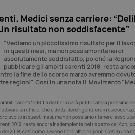
enti. Medici senza carriere: “Del
Un risultato non soddisfacente”
"Vediamo un piccolissimo risultato per il lavo
in questi mesi, ma non possiamo ritenerci
assolutamente soddisfatto, poiché la Regione
pubblicare gli ambiti carenti 2018, resta anco
entro la fine dello scorso marzo avremmo dovuto
tre regioni". Così in una nota il Movimento "Me
mbiti carenti 2018. La delibera sarà pubblicata la prossima s
ttivare un ufficio, che a detta dei dirigenti, era in quiescenza,
avoro svolto in questi mesi, ma non possiamo ritenerci assolu
arenti 2018, resta ancora inadempiente nel rispetto dell’Acn, po
l 2019, così come avviene nelle altre regioni". Così in una not