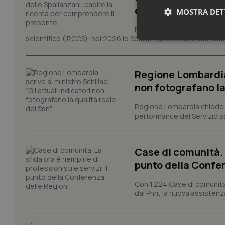
comprendere il pr
MOSTRA DET
Novant'anni dalla fondazion
scientifico (IRCCS): nel 2026 lo Spallanzani celebra due rico
Neces
Regione Lombardia s
non fotografano la
Regione Lombardia chiede al
performance del Servizio san
I cookie necessari con
e l'accesso alle aree 
Case di comunità. L
Nome
punto della Confer
VISITOR_PRIVACY_
Con 1.224 Case di comunità a
dal Pnrr, la nuova assistenza
CookieScriptConse