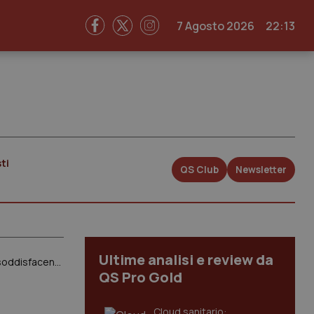
7 Agosto 2026
22:13
ti
QS Club
Newsletter
Ultime analisi e review da
Medicina generale e ambiti carenti. Medici senza carriere: “Delibera attesa la prossima settimana. Un risultato non soddisfacente”
QS Pro Gold
Cloud sanitario: