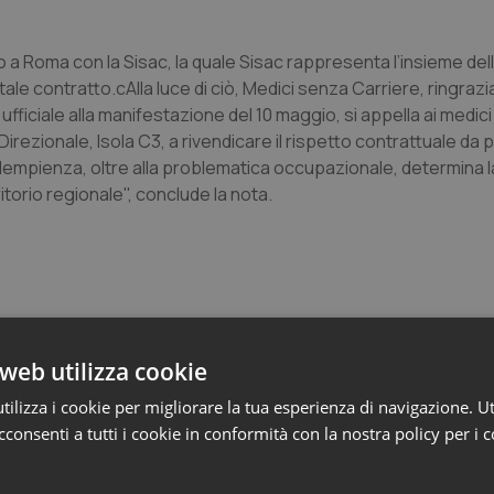
 a Roma con la Sisac, la quale Sisac rappresenta l’insieme dell
e contratto.cAlla luce di ciò, Medici senza Carriere, ringraz
fficiale alla manifestazione del 10 maggio, si appella ai medici
Direzionale, Isola C3, a rivendicare il rispetto contrattuale da p
empienza, oltre alla problematica occupazionale, determina 
ritorio regionale", conclude la nota.
web utilizza cookie
a
ilizza i cookie per migliorare la tua esperienza di navigazione. Ut
consenti a tutti i cookie in conformità con la nostra policy per i 
ienza dello Spallanzani: capire la ricerca per