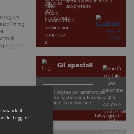
applicazioni concrete e
uso protetto
e regioni.
iando Fimmg,
 e
arte di
la peggiore
Gli speciali
Sanità digitale per garantire più
salute e sostenibilità. Ma servono
standard e condivisione
ilizzando il
Tutti gli speciali
cookie.
Leggi di