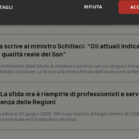
esente
RIFIUTA
TAGLI
ACC
e e trent'anni dal riconoscimento come Istituto di ricovero e cura a 
rrenze che rappresentano l'occasione per riflettere sul...
sari
Statistici
Mar
crive al ministro Schillaci: “Gli attuali indica
 qualità reale del Ssn”
 Ministero della Salute di rivedere il sistema con cui vengono misur
Necessari
Statistici
Marketing
itario nazionale. Lo fa con una lettera firmata dall'assessore al Welf
tribuiscono a rendere fruibile il sito web abilitandone funzionalità di base quali la nav
protette del sito. Il sito web non è in grado di funzionare correttamente senza questi coo
a sfida ora è riempirle di professionisti e serviz
Fornitore
/
Dominio
Scadenza
Descrizione
enza delle Regioni
METADATA
5 mesi 4
Questo cookie viene utilizzato p
YouTube
settimane
scelte di consenso e privacy dell'
.youtube.com
interazione con il sito. Registra i
ttive al 30 giugno 2026, 186 in più rispetto al target minimo di 1.038
del visitatore riguardo a varie pol
 territoriale entra nella fase decisiva:...
impostazioni sulla privacy, garan
preferenze siano onorate nelle se
nt
5 mesi 3
Questo cookie viene utilizzato da
CookieScript