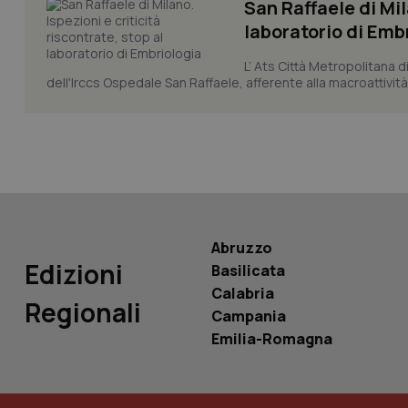
San Raffaele di Mil
laboratorio di Emb
L’ Ats Città Metropolitana d
tracking-sites-ironf
tracking-enable
dell'Irccs Ospedale San Raffaele, afferente alla macroattività 
tracking-sites-ironf
session-id
_ga
Abruzzo
Edizioni
Basilicata
Calabria
PHPSESSID
Regionali
Campania
Emilia-Romagna