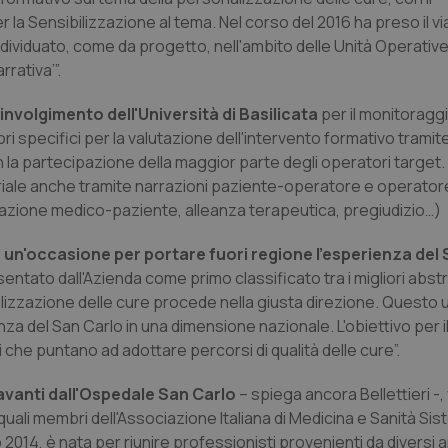
r la Sensibilizzazione al tema. Nel corso del 2016 ha preso il v
individuato, come da progetto, nell'ambito delle Unità Operative
rativa’”.
involgimento dell'Università di Basilicata
per il monitoraggio
tori specifici per la valutazione dell'intervento formativo tramit
 la partecipazione della maggior parte degli operatori target. 
riale anche tramite narrazioni paziente-operatore e operato
elazione medico-paziente, alleanza terapeutica, pregiudizio…)
ta un'occasione per portare fuori regione l'esperienza del 
entato dall'Azienda come primo classificato tra i migliori abstr
izzazione delle cure procede nella giusta direzione. Questo u
za del San Carlo in una dimensione nazionale. L'obiettivo per i
ali che puntano ad adottare percorsi di qualità delle cure”.
 avanti dall'Ospedale San Carlo
– spiega ancora Bellettieri -
 quali membri dell'Associazione Italiana di Medicina e Sanità Sis
014, è nata per riunire professionisti provenienti da diversi a