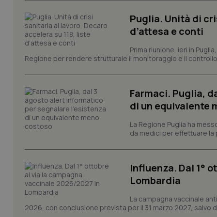
Nome
Puglia. Unità di cri
VISITOR_PRIVACY_
d’attesa e conti
Prima riunione, ieri in Pugli
Regione per rendere strutturale il monitoraggio e il controllo 
CookieScriptConse
Farmaci. Puglia, d
di un equivalente
tracking-sites-ironf
La Regione Puglia ha messo 
tracking-enable
da medici per effettuare la 
tracking-sites-ironf
session-id
Influenza. Dal 1° 
_ga
Lombardia
La campagna vaccinale anti
2026, con conclusione prevista per il 31 marzo 2027, salvo div