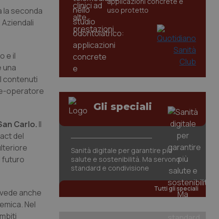
applicazioni concrete e
ia la seconda
uso protetto
 Aziendali
 e il
e una
I contenuti
re-operatore
Gli speciali
San Carlo.
Il
act del
lteriore
Sanità digitale per garantire più
l futuro
salute e sostenibilità. Ma servono
standard e condivisione
Tutti gli speciali
, vede anche
temica. Nel
mbiti