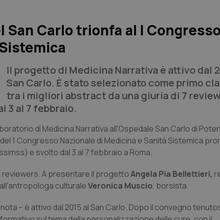
el San Carlo trionfa al I Congress
 Sistemica
Il progetto di Medicina Narrativa è attivo dal 2
San Carlo. È stato selezionato come primo cla
tra i migliori abstract da una giuria di 7 revie
3 al 7 febbraio.
Laboratorio di Medicina Narrativa all'Ospedale San Carlo di Pote
ct del 1 Congresso Nazionale di Medicina e Sanità Sistemica p
Assimss) e svolto dal 3 al 7 febbraio a Roma.
 7 reviewers. A presentare il progetto
Angela Pia Bellettieri,
r
ll'antropologa culturale
Veronica Muscio
, borsista.
n nota – è attivo dal 2015 al San Carlo. Dopo il convegno tenutosi
ormativo sul tema della personalizzazione delle cure, con il