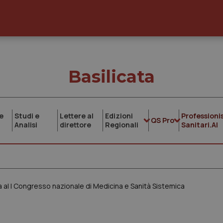
Basilicata
e
Studi e
Lettere al
Edizioni
Professionis
QS Pro
Analisi
direttore
Regionali
Sanitari.AI
fa al I Congresso nazionale di Medicina e Sanità Sistemica