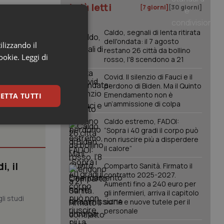
I più letti
[7 giorni]
[30 giorni]
opri limiti
indotto la
Caldo, segnali di lenta ritirata
dell'ondata: il 7 agosto
ilizzando il
restano 26 città da bollino
cookie.
Leggi di
rosso, l'8 scendono a 21
Covid. Il silenzio di Fauci e il
perdono di Biden. Ma il Quinto
Emendamento non è
ETTA TUTTI
un’ammissione di colpa
Caldo estremo, FADOI:
keting
“Sopra i 40 gradi il corpo può
non riuscire più a disperdere
il calore”
, il
Comparto Sanità. Firmato il
contratto 2025-2027.
Aumenti fino a 240 euro per
gli infermieri, arriva il capitolo
li studi
sull'IA e nuove tutele per il
personale
igazione sulle pagine
kie.