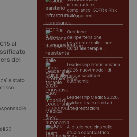
infrastrutture,
compliance, GDPR e Risk
management
o
Gestione
dell'Ipertensione
015 al
resistente: dalle Linee
Guida alle terapie
ssificato
innovative
wers del
Leadership Infermieristica
2026: nuovi modelli di
responsabilità e
nza” è stato
autonomia
romosso
Leadership Medica 2026:
guidare team clinici ad
esponsabile
alte prestazioni
AI e telemedicina nello
 il 22
studio odontoiatrico: