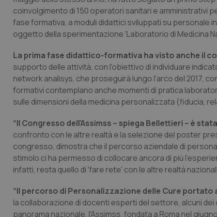
coinvolgimento di 150 operatori sanitari e amministrativi pe
fase formativa, a moduli didattici sviluppati su personale 
oggetto della sperimentazione ‘Laboratorio di Medicina Nar
La prima fase didattico-formativa ha visto anche il co
supporto delle attività, con l'obiettivo di individuare indica
network analisys, che proseguirà lungo l'arco del 2017, con
formativi contemplano anche momenti di pratica laborato
sulle dimensioni della medicina personalizzata (fiducia, r
“Il Congresso dell'Assimss – spiega Bellettieri – è sta
confronto con le altre realtà e la selezione del poster pres
congresso, dimostra che il percorso aziendale di personal
stimolo ci ha permesso di collocare ancora di più l'esperien
infatti, resta quello di 'fare rete' con le altre realtà nazion
“Il percorso di Personalizzazione delle Cure portato
la collaborazione di docenti esperti del settore, alcuni dei
panorama nazionale, l'Assimss, fondata a Roma nel giugno 2