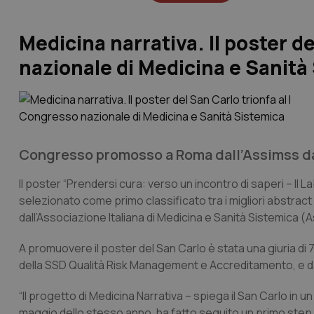
Medicina narrativa. Il poster d
nazionale di Medicina e Sanità
Congresso promosso a Roma dall’Assimss dal 
Il poster “Prendersi cura: verso un incontro di saperi – Il 
selezionato come primo classificato tra i migliori abstra
dall’Associazione Italiana di Medicina e Sanità Sistemica (
A promuovere il poster del San Carlo è stata una giuria di
della SSD Qualità Risk Management e Accreditamento, e da
“Il progetto di Medicina Narrativa – spiega il San Carlo in u
maggio dello stesso anno, ha fatto seguito un primo step f