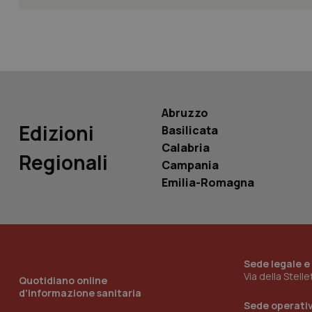
PHPSESSID
Abruzzo
_ga_KM60CM4NPH
Edizioni
Basilicata
Calabria
Regionali
Campania
Emilia-Romagna
Nome
Nome
VISITOR_INFO1_LIV
_ga_0VMQEQKQ1N
Sede legale e
__Secure-YNID
Via della Stell
Quotidiano online
d'informazione sanitaria
Sede operati