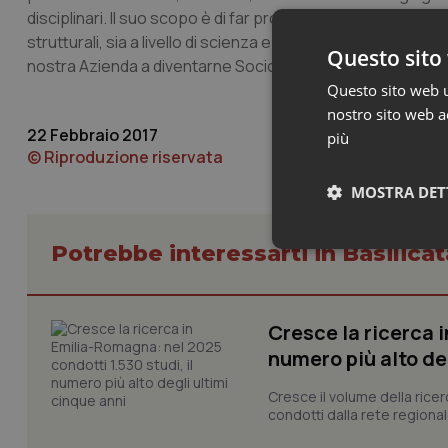
disciplinari. Il suo scopo è di far progredire operativamente
strutturali, sia a livello di scienza e di ricerca sia di dia
Questo sito 
nostra Azienda a diventarne Socio Sostenitore e a prende
Questo sito web ut
nostro sito web ac
22 Febbraio 2017
più
© Riproduzione riservata
MOSTRA DET
Potrebbe interessarti in Basilicat
Neces
Cresce la ricerca i
numero più alto de
Cresce il volume della ricer
condotti dalla rete regionale
I cookie necessari con
e l'accesso alle aree 