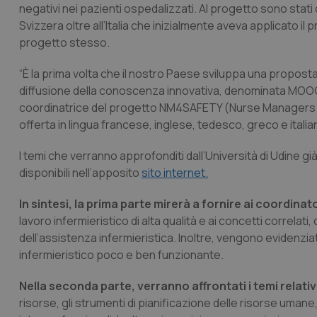
negativi nei pazienti ospedalizzati. Al progetto sono stati
Svizzera oltre all’Italia che inizialmente aveva applicato 
progetto stesso.
“È la prima volta che il nostro Paese sviluppa una proposta
diffusione della conoscenza innovativa, denominata MOOC,
coordinatrice del progetto NM4SAFETY (Nurse Managers For 
offerta in lingua francese, inglese, tedesco, greco e italian
I temi che verranno approfonditi dall’Università di Udine gi
disponibili nell’apposito
sito internet.
In sintesi, la prima parte mirerà a fornire ai coordinat
lavoro infermieristico di alta qualità e ai concetti correl
dell’assistenza infermieristica. Inoltre, vengono evidenzia
infermieristico poco e ben funzionante.
Nella seconda parte, verranno affrontati i temi relativ
risorse, gli strumenti di pianificazione delle risorse umane