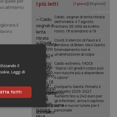
se quelle per
I più letti
[7 giorni]
[30 giorni]
o all’interno
Caldo, segnali di lenta ritirata
dell'ondata: il 7 agosto
liorare il
restano 26 città da bollino
 lavoro
rosso, l'8 scendono a 19
Covid. Il silenzio di Fauci e il
perdono di Biden. Ma il Quinto
ivo di
Emendamento non è
un’ammissione di colpa
 sicurezza
Caldo estremo, FADOI:
ilizzando il
“Sopra i 40 gradi il corpo può
cookie.
Leggi di
egno della
non riuscire più a disperdere
il calore”
Comparto Sanità. Firmato il
contratto 2025-2027.
ETTA TUTTI
Aumenti fino a 240 euro per
gli infermieri, arriva il capitolo
sull'IA e nuove tutele per il
keting
personale