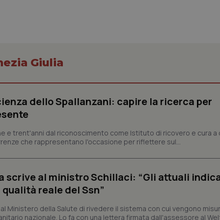
Necessari
Statistici
Marketing
nezia Giulia
tribuiscono a rendere fruibile il sito web abilitandone funzionalità di base quali la nav
protette del sito. Il sito web non è in grado di funzionare correttamente senza questi coo
Fornitore
/
Dominio
Scadenza
Descrizione
ienza dello Spallanzani: capire la ricerca per
METADATA
5 mesi 4
Questo cookie viene utilizzato p
YouTube
esente
settimane
scelte di consenso e privacy dell'
.youtube.com
interazione con il sito. Registra i
del visitatore riguardo a varie pol
e e trent'anni dal riconoscimento come Istituto di ricovero e cura a 
impostazioni sulla privacy, garan
rrenze che rappresentano l'occasione per riflettere sul...
preferenze siano onorate nelle se
nt
5 mesi 3
Questo cookie viene utilizzato da
CookieScript
settimane
Script.com per ricordare le pref
www.quotidianosanita.it
sui cookie dei visitatori. È neces
crive al ministro Schillaci: “Gli attuali indica
dei cookie di Cookie-Script.com 
correttamente.
 qualità reale del Ssn”
ish-
www.quotidianosanita.it
4
Questo cookie è impostato dall'a
settimane
abilitare il sistema di tracking a
 Ministero della Salute di rivedere il sistema con cui vengono misur
2 giorni
itario nazionale. Lo fa con una lettera firmata dall'assessore al Welf