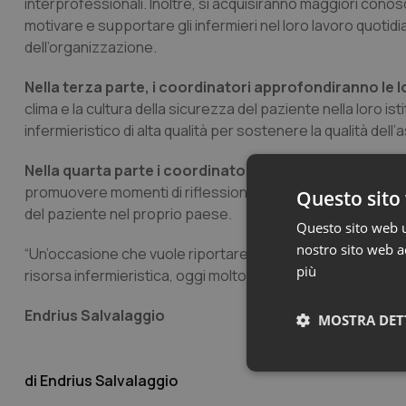
interprofessionali. Inoltre, si acquisiranno maggiori con
motivare e supportare gli infermieri nel loro lavoro quotid
dell’organizzazione.
Nella terza parte, i coordinatori approfondiranno le
clima e la cultura della sicurezza del paziente nella loro 
infermieristico di alta qualità per sostenere la qualità dell
Nella quarta parte i coordinatori infermieristici pa
promuovere momenti di riflessione sulla propria esperienza
Questo sito 
del paziente nel proprio paese.
Questo sito web ut
nostro sito web ac
“Un’occasione che vuole riportare al centro la qualità dell’
più
risorsa infermieristica, oggi molto preziosa”, conclude la
Endrius Salvalaggio
MOSTRA DET
Neces
Endrius Salvalaggio