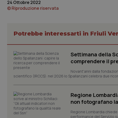
24 Ottobre 2022
© Riproduzione riservata
Potrebbe interessarti in Friuli Ve
I cookie necessari con
e l'accesso alle aree 
Nome
Settimana della Sc
VISITOR_PRIVACY_
comprendere il pr
Novant'anni dalla fondazion
scientifico (IRCCS): nel 2026 lo Spallanzani celebra due rico
CookieScriptConse
Regione Lombardia s
non fotografano la
tracking-sites-ironf
tracking-enable
Regione Lombardia chiede al
performance del Servizio san