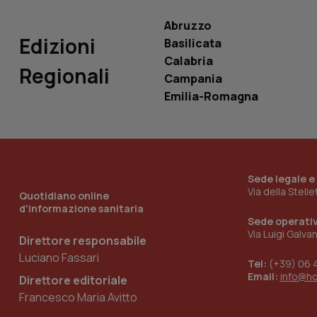
VISITOR_INFO1_LIV
_ga_0VMQEQKQ1N
Abruzzo
Edizioni
Basilicata
Calabria
__Secure-YNID
Regionali
Campania
Emilia-Romagna
YSC
__Secure-
ROLLOUT_TOKEN
Sede legale e
Via della Stell
Quotidiano online
tracking-sites-
ironfish-tracking-
d'informazione sanitaria
named-enable
Sede operati
Via Luigi Galva
Direttore responsabile
Luciano Fassari
Tel:
(+39) 06 
Email:
info@h
Direttore editoriale
Francesco Maria Avitto