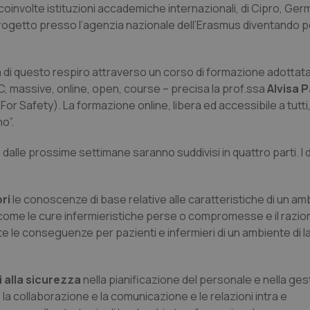
 coinvolte istituzioni accademiche internazionali, di Cipro, Ger
il progetto presso l’agenzia nazionale dell’Erasmus diventando p
 di questo respiro attraverso un corso di formazione adottata i
 massive, online, open, course – precisa la prof.ssa
Alvisa 
Safety). La formazione online, libera ed accessibile a tutti
o”.
à dalle prossime settimane saranno suddivisi in quattro parti. I 
ori
le conoscenze di base relative alle caratteristiche di un am
ati, come le cure infermieristiche perse o compromesse e il raz
te le conseguenze per pazienti e infermieri di un ambiente di 
i alla sicurezza
nella pianificazione del personale e nella ges
, la collaborazione e la comunicazione e le relazioni intra e