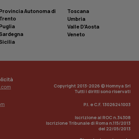
 tenere traccia
i Youtube incorporati
tics per mantenere
Provincia Autonoma di
Toscana
tore del sito web sta
ell'interfaccia di
Trento
Umbria
Puglia
Valle D’Aosta
 tenere traccia
i Youtube incorporati
Sardegna
Veneto
tore del sito web sta
Sicilia
ell'interfaccia di
 tenere traccia
r la gestione
one dell’esperienza
icità
Copyright 2013-2026 © Homnya Srl
.com
e per abilitare il
loggato con identity
Tutti i diritti sono riservati
om
P.I. e C.F. 13026241003
Iscrizione al ROC n.34308
Iscrizione Tribunale di Roma n.115/2013
del 22/05/2013