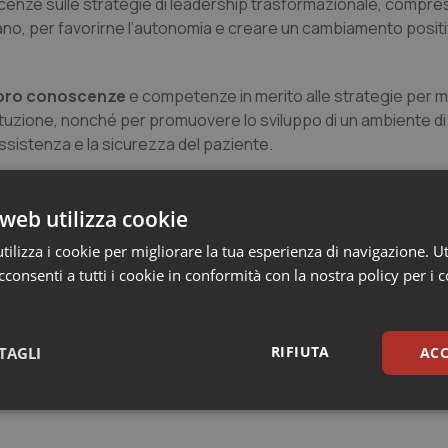
oscenze sulle strategie di leadership trasformazionale, compre
iano, per favorirne l’autonomia e creare un cambiamento positiv
 loro conoscenze
e competenze in merito alle strategie per mig
istituzione, nonché per promuovere lo sviluppo di un ambiente di
’assistenza e la sicurezza del paziente.
rteciperanno ad uno scambio transnazionale
che avrà l’obiett
 in merito al tema dell’ambiente di lavoro infermieristico e la
web utilizza cookie
ilizza i cookie per migliorare la tua esperienza di navigazione. Ut
consenti a tutti i cookie in conformità con la nostra policy per i 
ambiente di lavoro oltre che ridurre l’inappropriatezza nell’imp
 Professoressa Alvisa.
RIFIUTA
TAGLI
ACC
sari
Statistici
Mar