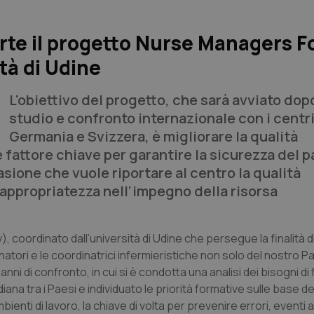
arte il progetto Nurse Managers F
tà di Udine
L'obiettivo del progetto, che sarà avviato dopo
studio e confronto internazionale con i centri
Germania e Svizzera, è migliorare la qualità
 fattore chiave per garantire la sicurezza del p
sione che vuole riportare al centro la qualità
inappropriatezza nell’impegno della risorsa
y
), coordinato dall’università di Udine che persegue la finalità d
inatori e le coordinatrici infermieristiche non solo del nostro 
ni di confronto, in cui si è condotta una analisi dei bisogni d
ana tra i Paesi e individuato le priorità formative sulle base de
ienti di lavoro, la chiave di volta per prevenire errori, eventi a