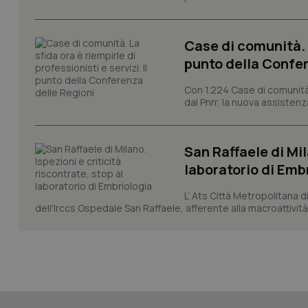
tracking-sites-ironf
session-id
Case di comunità. L
_ga
punto della Confer
Con 1.224 Case di comunità a
dal Pnrr, la nuova assistenza
PHPSESSID
San Raffaele di Mil
laboratorio di Emb
L’ Ats Città Metropolitana d
dell'Irccs Ospedale San Raffaele, afferente alla macroattività 
_ga_KM60CM4NPH
Nome
Nome