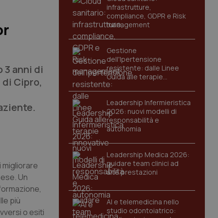
infrastrutture,
compliance, GDPR e Risk
management
or
Gestione
dell'Ipertensione
 3 anni di
resistente: dalle Linee
Guida alle terapie
 di Cipro,
innovative
Leadership Infermieristica
aziente.
2026: nuovi modelli di
responsabilità e
autonomia
Leadership Medica 2026:
guidare team clinici ad
i migliorare
alte prestazioni
Paese. Un
i formazione,
lle più
AI e telemedicina nello
studio odontoiatrico:
vversi o esiti