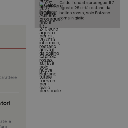
Caldo, l’ondata prosegue. Il 7
agosto 26 città restano da
bollino rosso, solo Bolzano
torna in giallo
igazione sulle pagine
kie.
er memorizzare le
utente per la loro
 dati sul consenso
itiche e
carattere
tendo che le loro
ssioni future.
l servizio Cookie-
erenze di consenso
sario che il banner
tori
funzioni
pplicazione per
nonimo.
ate le
are...