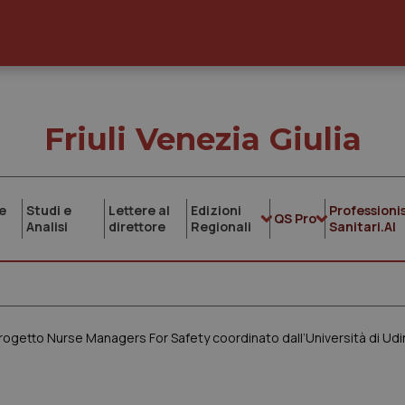
Friuli Venezia Giulia
e
Studi e
Lettere al
Edizioni
Professionis
QS Pro
Analisi
direttore
Regionali
Sanitari.AI
 progetto Nurse Managers For Safety coordinato dall’Università di Ud