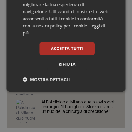
migliorare la tua esperienza di
Salute orale & impianti
navigazione. Utilizzando il nostro sito web
Cresce la ricerca in Emilia-Romagna:
acconsenti a tutti i cookie in conformità
Sangue & coagulazione
nel 2025 condotti 1.530 studi, il
con la nostra policy per i cookie.
Leggi di
numero più alto degli ultimi cinque
anni
più
Tiroide
Lombardia, nuove misure per liste
ACCETTA TUTTI
d’attesa e sanità territoriale.
Tumore al seno
Bertolaso: “Sistema più vicino ai
cittadini”
RIFIUTA
Tumore ovarico
Lombardia. Al via il soccorso sanitario
avanzato in ambiente impervio.
MOSTRA DETTAGLI
Tumori del Polmone & Testa Collo
Bertolaso: “Apripista nazionale”
Necessari
Statistici
Marketing
Tumori gastrointestinali
Al Policlinico di Milano due nuovi robot
chirurgici. “Il Padiglione Sforza diventa
un hub della chirurgia di precisione”
Ulcera & Reflusso
Vaccini