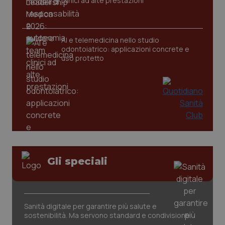
clinici ad alte prestazioni
CookieScriptConsent
5 mesi
CookieScript
settim
www.quotidianosanita.it
AI e telemedicina nello studio
odontoiatrico: applicazioni concrete e
uso protetto
tracking-sites-ironfish-
www.quotidianosanita.it
4
tracking-enable
settim
Gli speciali
2 gior
tracking-sites-ironfish-
www.quotidianosanita.it
4
Sanità digitale per garantire più salute e
session-id
settim
sostenibilità. Ma servono standard e condivisione
2 gior