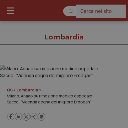
Venerdì 7 Agosto 2026
Lombardia
Lombardia
Cronache
QS
»
Lombardia
»
Milano. Anaao su rimozione medico ospedale
Governo e Parlamento
Sacco: “Vicenda degna del migliore Erdogan”
Regioni e Asl
Lavoro e Professioni