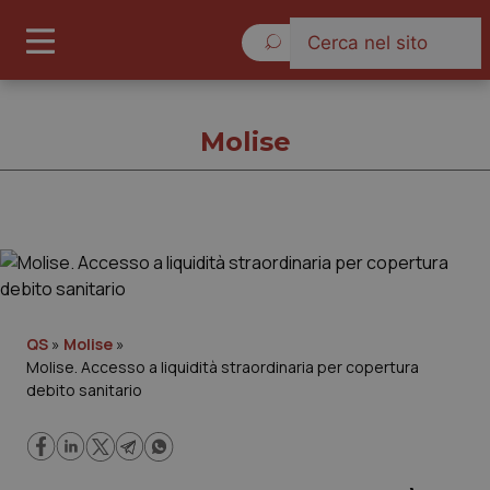
Giovedì 6 Agosto 2026
Molise
Molise
Cronache
QS
»
Molise
»
Molise. Accesso a liquidità straordinaria per copertura
Governo e Parlamento
debito sanitario
Regioni e Asl
Lavoro e Professioni