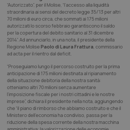
Calabria
Asma & BPCO
“Autorizzato”, per il Molise, “l’accesso alla liquidità
straordinaria ai sensi del decreto legge 35/’13 per altri
70 milioni di euro circa, che sommati ai 175 milioni
Campania
Car-T
autorizzati lo scorso febbraio garantiscono il saldo
per la copertura del debito sanitario al 31 dicembre
Emilia-Romagna
Colesterolo & coronaropatie
2014”. Ad annunciarlo, in una nota, il presidente della
Regione Molise
Paolo di Laura Frattura
, commissario
Friuli Venezia Giulia
Dermatite Atopica
ad acta per il rientro dal deficit.
Lazio
Diabete & glucometri
“Proseguiamo lungo il percorso costruito per la prima
anticipazione di 175 milioni destinata al ripianamento
Liguria
Disturbi dell’umore
della situazione debitoria della nostra sanità:
otteniamo altri 70 milioni senza aumentare
l’imposizione fiscale per i nostri cittadini e le nostre
Lombardia
Dolore
imprese”, dichiara il presidente nella nota, aggiungendo
che “il piano di rimborso che abbiamo costruito e che il
Marche
Donna & Salute
Ministero dell’economia ha condiviso, passa per la
riduzione della spesa corrente della nostra macchina
Molise
Epatiti
amministrativa: la valorizzazione delle economie,