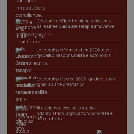
protette del sito. Il sito web non è in grado di
funzionare correttamente senza questi cookie.
Nome
Fornitore
/
Dominio
Scaden
Gestione dell'Ipertensione resistente:
VISITOR_PRIVACY_METADATA
5 mesi
YouTube
dalle Linee Guida alle terapie innovative
settim
.youtube.com
Leadership Infermieristica 2026: nuovi
modelli di responsabilità e autonomia
Leadership Medica 2026: guidare team
clinici ad alte prestazioni
AI e telemedicina nello studio
odontoiatrico: applicazioni concrete e
uso protetto
CookieScriptConsent
5 mesi
CookieScript
settim
www.quotidianosanita.it