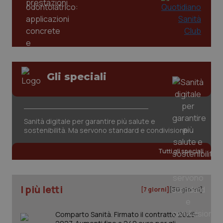
Gli speciali
tracking-sites-ironfish-
www.quotidianosanita.it
4
tracking-enable
settim
2 gior
Sanità digitale per garantire più salute e
sostenibilità. Ma servono standard e condivisione
Tutti gli speciali
tracking-sites-ironfish-
www.quotidianosanita.it
4
session-id
settim
2 gior
I più letti
[7 giorni]
[30 giorni]
Comparto Sanità. Firmato il contratto 2025-
_ga
1 anno
Google LLC