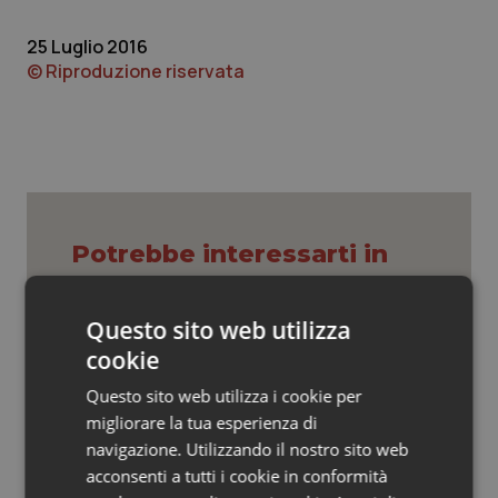
Valle D’Aosta
Oncodermatologia
25 Luglio 2016
Veneto
Oncoematologia
© Riproduzione riservata
Oncologia & Nutrizione
Psoriasi & pelle
Quotidiano Cardiologia
Potrebbe interessarti in
Molise
Quotidiano Chirurgia
Questo sito web utilizza
Quotidiano Oncologia
cookie
Puglia. Unità di crisi sanitaria al lavoro,
Decaro accelera su 118, liste d’attesa
Questo sito web utilizza i cookie per
e conti
Quotidiano Pediatria
migliorare la tua esperienza di
navigazione. Utilizzando il nostro sito web
Rene & patologie urogenitali
Farmaci. Puglia, dal 3 agosto alert
acconsenti a tutti i cookie in conformità
informatico per segnalare l’esistenza