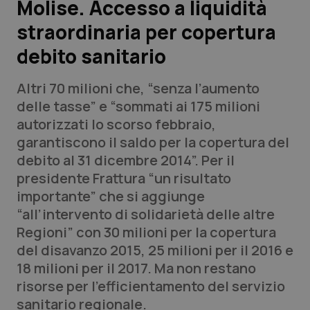
Molise. Accesso a liquidità
straordinaria per copertura
Scienza e Farmaci
debito sanitario
Studi e Analisi
Altri 70 milioni che, “senza l’aumento
Lettere al direttore
delle tasse” e “sommati ai 175 milioni
autorizzati lo scorso febbraio,
Edizioni Regionali
garantiscono il saldo per la copertura del
debito al 31 dicembre 2014”. Per il
QS Pro
presidente Frattura “un risultato
importante” che si aggiunge
Professionisti Sanitari.AI
“all’intervento di solidarietà delle altre
Regioni” con 30 milioni per la copertura
Abruzzo
QS Pro Gold
del disavanzo 2015, 25 milioni per il 2016 e
18 milioni per il 2017. Ma non restano
QS Club
Newsletter
Basilicata
Artrite & artrosi
risorse per l’efficientamento del servizio
sanitario regionale.