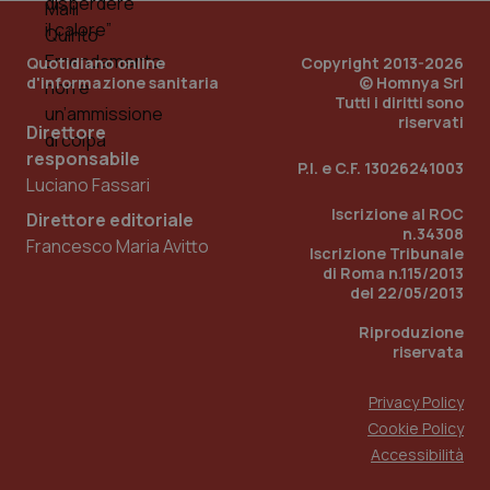
PHPSESSID
Sessio
PHP.net
Quotidiano online
Copyright 2013-2026
www.quotidianosanita.it
d'informazione sanitaria
© Homnya Srl
Tutti i diritti sono
riservati
Direttore
responsabile
P.I. e C.F. 13026241003
Luciano Fassari
Iscrizione al ROC
Direttore editoriale
n.34308
Francesco Maria Avitto
Iscrizione Tribunale
di Roma n.115/2013
del 22/05/2013
Riproduzione
riservata
Privacy Policy
Cookie Policy
_ga_KM60CM4NPH
.quotidianosanita.it
1 anno
Accessibilità
mes