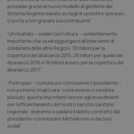
possibile grazie al nuovo modello di gestione del
Piemonte
HIV
Sistema Regione basato su tagli di sprechi e sperperi,
ci porta a non gravare sui contribuenti”.
Provincia Autonoma di Bolzano
Infezioni & Febbre
“Un risultato – evidenzia Frattura –, evidentemente
importante che va ad aggiungersi all’intervento di
Provincia Autonoma di Trento
Ipertensione & Scompenso
solidarietà delle altre Regioni: 30 milioni per la
copertura del disavanzo 2015, 25 milioni per quella del
Puglia
Malattie rare
disavanzo 2016 e 18 milioni di euro per la copertura del
disavanzo 2017”.
Sardegna
Malattia di Crohn & Rettocolite Ulcerosa
“Purtroppo – comunica in conclusione il presidente –
Sicilia
Neuroscienze & patologie neurodegenerative
non potremo finalizzare, come invece ci sarebbe
piaciuto, queste importanti risorse agli investimenti
Toscana
Obesità
per l’efficientamento del nostro servizio sanitario
regionale: andranno a saldare il debito contratto dal
presidente-commissario Michele Iorio e dai suoi
Umbria
Oftalmologia
sodali”.