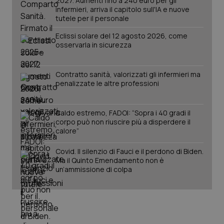
2027. Aumenti fino a 240 euro per gli
mes
.quotidianosanita.it
infermieri, arriva il capitolo sull'IA e nuove
tutele per il personale
Eclissi solare del 12 agosto 2026, come
osservarla in sicurezza
Contratto sanità, valorizzati gli infermieri ma
penalizzate le altre professioni
Caldo estremo, FADOI: “Sopra i 40 gradi il
corpo può non riuscire più a disperdere il
calore”
Covid. Il silenzio di Fauci e il perdono di Biden.
Ma il Quinto Emendamento non è
un’ammissione di colpa