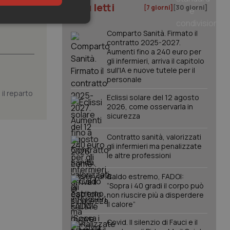
I più letti
[7 giorni]
[30 giorni]
keting
Comparto Sanità. Firmato il
contratto 2025-2027.
Aumenti fino a 240 euro per
gli infermieri, arriva il capitolo
sull'IA e nuove tutele per il
personale
il reparto
Eclissi solare del 12 agosto
2026, come osservarla in
sicurezza
igazione sulle pagine
kie.
Contratto sanità, valorizzati
gli infermieri ma penalizzate
le altre professioni
er memorizzare le
utente per la loro
 dati sul consenso
Caldo estremo, FADOI:
itiche e
tendo che le loro
“Sopra i 40 gradi il corpo può
ssioni future.
non riuscire più a disperdere
il calore”
l servizio Cookie-
erenze di consenso
sario che il banner
Covid. Il silenzio di Fauci e il
funzioni