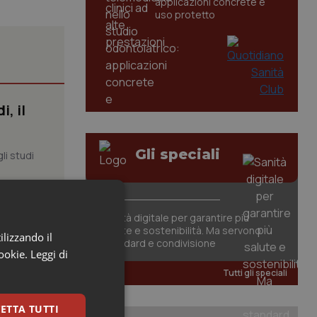
applicazioni concrete e
uso protetto
, il
Gli speciali
li studi
iste
Sanità digitale per garantire più
salute e sostenibilità. Ma servono
ilizzando il
standard e condivisione
cookie.
Leggi di
nte della
Tutti gli speciali
ETTA TUTTI