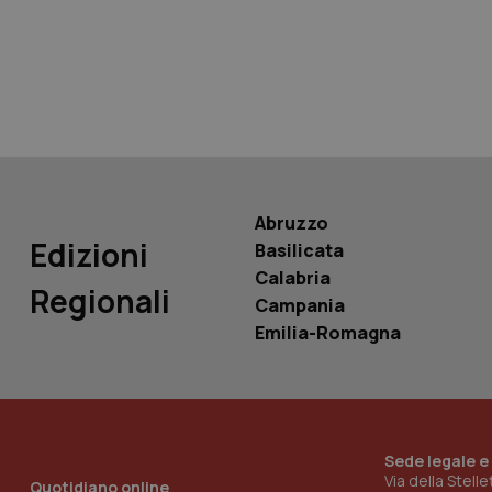
tracking-sites-ironf
tracking-enable
tracking-sites-ironf
session-id
_ga
Abruzzo
Edizioni
Basilicata
Calabria
Regionali
Campania
PHPSESSID
Emilia-Romagna
Sede legale e
_ga_KM60CM4NPH
Via della Stell
Quotidiano online