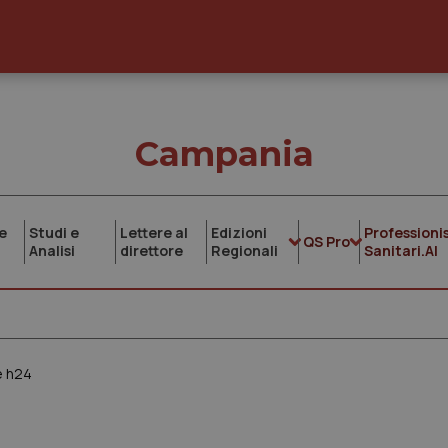
Campania
e
Studi e
Lettere al
Edizioni
Professionis
QS Pro
Analisi
direttore
Regionali
Sanitari.AI
 è h24