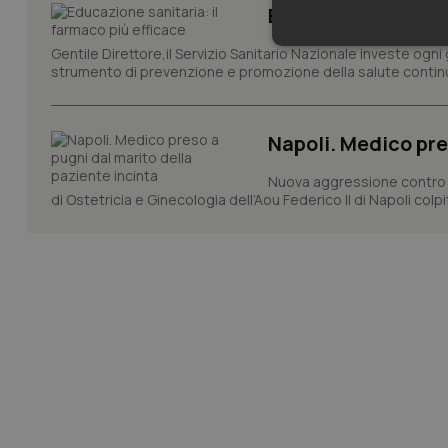
Educazione sanitar
Neces
Gentile Direttore,il Servizio Sanitario Nazionale investe ogni 
strumento di prevenzione e promozione della salute continu
Napoli. Medico pre
Nuova aggressione contro un
di Ostetricia e Ginecologia dell’Aou Federico II di Napoli colp
I cookie necessari con
e l'accesso alle aree 
Nome
VISITOR_PRIVACY_
CookieScriptConse