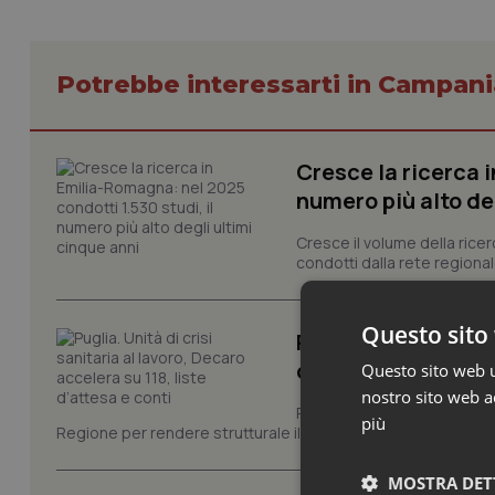
Potrebbe interessarti in Campani
Cresce la ricerca i
numero più alto de
Cresce il volume della ricer
condotti dalla rete regionale
Questo sito 
Puglia. Unità di cri
d’attesa e conti
Questo sito web ut
nostro sito web ac
Prima riunione, ieri in Pugli
più
Regione per rendere strutturale il monitoraggio e il controllo 
MOSTRA DET