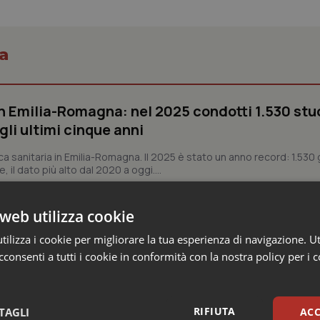
a
n Emilia-Romagna: nel 2025 condotti 1.530 studi
gli ultimi cinque anni
ca sanitaria in Emilia-Romagna. Il 2025 è stato un anno record: 1.530 g
, il dato più alto dal 2020 a oggi....
web utilizza cookie
si sanitaria al lavoro, Decaro accelera su 118, l
ilizza i cookie per migliorare la tua esperienza di navigazione. Ut
consenti a tutti i cookie in conformità con la nostra policy per i 
a, dell’unità di crisi sanitaria appena istituita con decreto del preside
di gestione della sanità pugliese,...
RIFIUTA
TAGLI
ACC