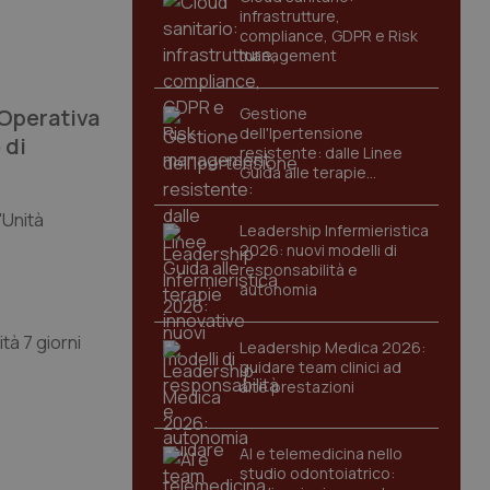
infrastrutture,
compliance, GDPR e Risk
management
à Operativa
Gestione
dell'Ipertensione
 di
resistente: dalle Linee
Guida alle terapie
innovative
'Unità
Leadership Infermieristica
2026: nuovi modelli di
responsabilità e
autonomia
tà 7 giorni
Leadership Medica 2026:
guidare team clinici ad
alte prestazioni
AI e telemedicina nello
studio odontoiatrico: