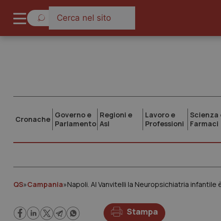
Governo e
Regioni e
Lavoro e
Scienza 
Cronache
Parlamento
Asl
Professioni
Farmaci
QS
»
Campania
»
Napoli. Al Vanvitelli la Neuropsichiatria infantile
Stampa