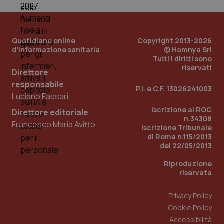
Quotidiano online
Copyright 2013-2026
d'informazione sanitaria
© Homnya Srl
Tutti i diritti sono
riservati
Direttore
responsabile
P.I. e C.F. 13026241003
Luciano Fassari
_ga_KM60CM4NPH
.quotidianosanita.it
1 anno
mes
Iscrizione al ROC
Direttore editoriale
n.34308
Francesco Maria Avitto
Iscrizione Tribunale
di Roma n.115/2013
del 22/05/2013
Riproduzione
riservata
Privacy Policy
Fornitore
/
Nome
Scadenza
Descrizion
Dominio
Cookie Policy
Nome
Fornitore
/
Dominio
Scadenza
Des
_ga_0VMQEQKQ1N
.quotidianosanita.it
1 anno 1
Questo
Accessibilità