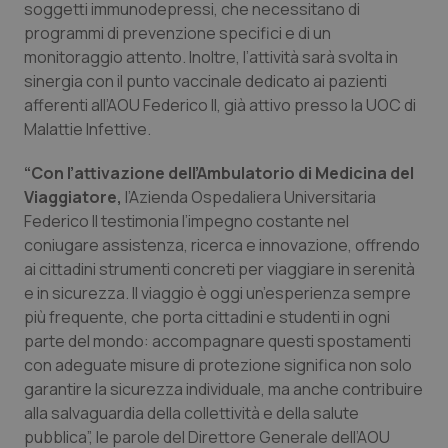
Valle D’Aosta
Oncodermatologia
soggetti immunodepressi, che necessitano di
programmi di prevenzione specifici e di un
Veneto
Oncoematologia
monitoraggio attento. Inoltre, l’attività sarà svolta in
sinergia con il punto vaccinale dedicato ai pazienti
afferenti all’AOU Federico II, già attivo presso la UOC di
Oncologia & Nutrizione
Malattie Infettive.
Psoriasi & pelle
“Con l’attivazione dell’Ambulatorio di Medicina del
Viaggiatore,
l’Azienda Ospedaliera Universitaria
Quotidiano Cardiologia
Federico II testimonia l’impegno costante nel
coniugare assistenza, ricerca e innovazione, offrendo
Quotidiano Chirurgia
ai cittadini strumenti concreti per viaggiare in serenità
e in sicurezza. Il viaggio è oggi un’esperienza sempre
Quotidiano Oncologia
più frequente, che porta cittadini e studenti in ogni
parte del mondo: accompagnare questi spostamenti
con adeguate misure di protezione significa non solo
Quotidiano Pediatria
garantire la sicurezza individuale, ma anche contribuire
alla salvaguardia della collettività e della salute
Rene & patologie urogenitali
pubblica”, le parole del Direttore Generale dell’AOU