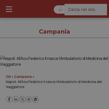
Domenica 9 Agosto 2026
Campania
Campania
Cronache
QS
»
Campania
»
Napoli. All’Aou Federico II nasce l’Ambulatorio di Medicina del
Governo e Parlamento
Viaggiatore
Regioni e Asl
Lavoro e Professioni