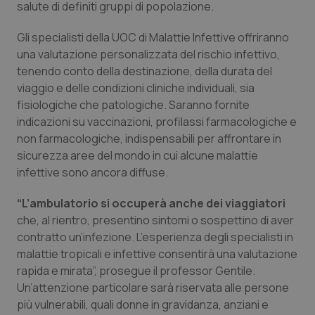
salute di definiti gruppi di popolazione.
Piemonte
HIV
Gli specialisti della UOC di Malattie Infettive offriranno
una valutazione personalizzata del rischio infettivo,
Provincia Autonoma di Bolzano
Infezioni & Febbre
tenendo conto della destinazione, della durata del
viaggio e delle condizioni cliniche individuali, sia
Provincia Autonoma di Trento
Ipertensione & Scompenso
fisiologiche che patologiche. Saranno fornite
indicazioni su vaccinazioni, profilassi farmacologiche e
Puglia
Malattie rare
non farmacologiche, indispensabili per affrontare in
sicurezza aree del mondo in cui alcune malattie
Sardegna
Malattia di Crohn & Rettocolite Ulcerosa
infettive sono ancora diffuse.
“L’ambulatorio si occuperà anche dei viaggiatori
Sicilia
Neuroscienze & patologie neurodegenerative
che, al rientro, presentino sintomi o sospettino di aver
contratto un’infezione. L’esperienza degli specialisti in
Toscana
Obesità
malattie tropicali e infettive consentirà una valutazione
rapida e mirata”, prosegue il professor Gentile.
Umbria
Oftalmologia
Un’attenzione particolare sarà riservata alle persone
più vulnerabili, quali donne in gravidanza, anziani e