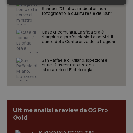
Regione Lombardia scrive al ministro
Necessari
Statistici
Marketing
Schillaci: “Gli attuali indicatori non
fotografano la qualità reale del Ssn”
Case di comunità. La sfida ora è
riempirle di professionisti e servizi. Il
punto della Conferenza delle Regioni
Necessari
Statistici
Marketing
I cookie necessari contribuiscono a rendere fruibile il
San Raffaele di Milano. Ispezioni e
sito web abilitandone funzionalità di base quali la
criticità riscontrate, stop al
navigazione sulle pagine e l'accesso alle aree
laboratorio di Embriologia
protette del sito. Il sito web non è in grado di
funzionare correttamente senza questi cookie.
Nome
Fornitore
/
Dominio
Scaden
VISITOR_PRIVACY_METADATA
5 mesi
YouTube
settim
.youtube.com
Ultime analisi e review da QS Pro
Gold
Cloud sanitario: infrastrutture,