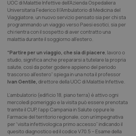
UOC di Malattie Infettive dell’Azienda Ospedaliera
Calabria
Asma & BPCO
Universitaria Federico II l’Ambulatorio di Medicina del
Viaggiatore, un nuovo servizio pensato sia per chi sta
Campania
Car-T
programmando un viaggio verso Paesi esotici, sia per
chi rientra con il sospetto di aver contratto una
Emilia-Romagna
Colesterolo & coronaropatie
malattia durante il soggiorno all’estero.
Friuli Venezia Giulia
Dermatite Atopica
“Partire per un viaggio, che sia di piacere
, lavoro o
studio, significa anche prepararsi a tutelare la propria
salute, così da poter godere appieno del periodo
Lazio
Diabete & glucometri
trascorso all’estero” spiega in una nota il professor
Ivan Gentile,
direttore della UOC di Malattie Infettive.
Liguria
Disturbi dell’umore
L’ambulatorio (edificio 18, piano terra) è attivo ogni
Lombardia
Dolore
mercoledì pomeriggio e la visita può essere prenotata
tramite il CUP, l’app Campania in Salute oppure le
Marche
Donna & Salute
Farmacie del territorio regionale, con un’impegnativa
per “visita infettivologica primo accesso” indicando il
Molise
Epatiti
quesito diagnostico ed il codice V70.5 – Esame della