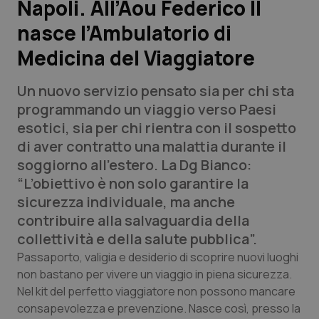
Napoli. All’Aou Federico II
nasce l’Ambulatorio di
Scienza e Farmaci
Medicina del Viaggiatore
Studi e Analisi
Un nuovo servizio pensato sia per chi sta
Lettere al direttore
programmando un viaggio verso Paesi
esotici, sia per chi rientra con il sospetto
Edizioni Regionali
di aver contratto una malattia durante il
soggiorno all’estero. La Dg Bianco:
QS Pro
“L’obiettivo è non solo garantire la
sicurezza individuale, ma anche
Professionisti Sanitari.AI
contribuire alla salvaguardia della
collettività e della salute pubblica”.
Abruzzo
QS Pro Gold
Passaporto, valigia e desiderio di scoprire nuovi luoghi
non bastano per vivere un viaggio in piena sicurezza.
QS Club
Newsletter
Nel kit del perfetto viaggiatore non possono mancare
Basilicata
Artrite & artrosi
consapevolezza e prevenzione. Nasce così, presso la