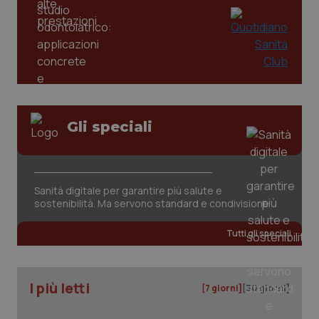
tracking-enable
settim
2 gior
tracking-sites-ironfish-
www.quotidianosanita.it
4
session-id
settim
2 gior
Gli speciali
_ga
1 anno
Google LLC
mes
.quotidianosanita.it
Sanità digitale per garantire più salute e
sostenibilità. Ma servono standard e condivisione
Tutti gli speciali
I più letti
[7 giorni]
[30 giorni]