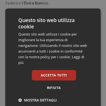
Federico II
Elvira Bianco.
Salute orale & impianti
Sangue & coagulazione
Questo sito web utilizza
25 Settembre 2025
© Riproduzione riservata
cookie
Tiroide
Questo sito web utilizza i cookie per
migliorare la tua esperienza di
Tumore al seno
navigazione. Utilizzando il nostro sito web
acconsenti a tutti i cookie in conformità
Tumore ovarico
con la nostra policy per i cookie.
Leggi di
più
Potrebbe interessarti in
Tumori del Polmone & Testa Collo
Campania
ACCETTA TUTTI
Tumori gastrointestinali
Settimana della Scienza dello
RIFIUTA
Spallanzani: capire la ricerca per
Ulcera & Reflusso
comprendere il presente
MOSTRA DETTAGLI
Vaccini