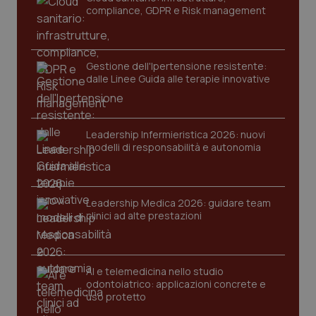
compliance, GDPR e Risk management
Gestione dell'Ipertensione resistente:
dalle Linee Guida alle terapie innovative
Leadership Infermieristica 2026: nuovi
CookieScriptConsent
5 mesi
CookieScript
modelli di responsabilità e autonomia
settim
www.quotidianosanita.it
Leadership Medica 2026: guidare team
clinici ad alte prestazioni
AI e telemedicina nello studio
odontoiatrico: applicazioni concrete e
uso protetto
tracking-sites-ironfish-
www.quotidianosanita.it
4