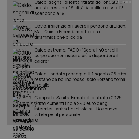
Caldo, segnali di lenta ritirata dell'ondata: il 7
agosto restano 26 città da bollino rosso, l'8
scendono a 19
Covid. Il silenzio di Fauci e il perdono di Biden.
Ma il Quinto Emendamento non è
un’ammissione di colpa
Caldo estremo, FADOI: “Sopra i 40 gradi il
corpo può non riuscire più a disperdere il
calore”
Caldo, l’ondata prosegue. Il 7 agosto 26 città
restano da bollino rosso, solo Bolzano torna
in giallo
PHPSESSID
Sessio
PHP.net
www.quotidianosanita.it
Comparto Sanità. Firmato il contratto 2025-
2027. Aumenti fino a 240 euro per gli
infermieri, arriva il capitolo sull'IA e nuove
tutele per il personale