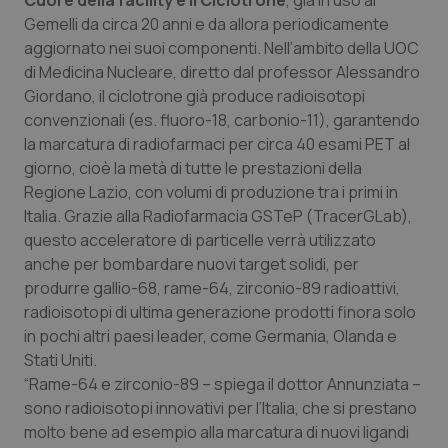
Cuore della facility è il Ciclotrone
, già in uso al
Valle D’Aosta
Oncodermatologia
Gemelli da circa 20 anni e da allora periodicamente
aggiornato nei suoi componenti. Nell’ambito della UOC
Veneto
Oncoematologia
di Medicina Nucleare, diretto dal professor Alessandro
Giordano, il ciclotrone già produce radioisotopi
Oncologia & Nutrizione
convenzionali (es. fluoro-18, carbonio-11), garantendo
la marcatura di radiofarmaci per circa 40 esami PET al
Psoriasi & pelle
giorno, cioè la metà di tutte le prestazioni della
Regione Lazio, con volumi di produzione tra i primi in
Quotidiano Cardiologia
Italia. Grazie alla Radiofarmacia GSTeP (TracerGLab),
questo acceleratore di particelle verrà utilizzato
Quotidiano Chirurgia
anche per bombardare nuovi target solidi, per
produrre gallio-68, rame-64, zirconio-89 radioattivi,
radioisotopi di ultima generazione prodotti finora solo
Quotidiano Oncologia
in pochi altri paesi leader, come Germania, Olanda e
Stati Uniti.
Quotidiano Pediatria
“Rame-64 e zirconio-89 – spiega il dottor Annunziata –
sono radioisotopi innovativi per l’Italia, che si prestano
Rene & patologie urogenitali
molto bene ad esempio alla marcatura di nuovi ligandi