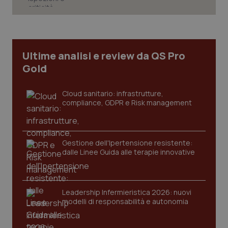
Ultime analisi e review da QS Pro
Gold
Cloud sanitario: infrastrutture,
compliance, GDPR e Risk management
Gestione dell'Ipertensione resistente:
_ga_KM60CM4NPH
.quotidianosanita.it
1 anno
dalle Linee Guida alle terapie innovative
mes
Leadership Infermieristica 2026: nuovi
modelli di responsabilità e autonomia