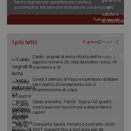
Sanità digitale per garantire più salute e
può
sostenibilità. Ma servono standard e condivisione
det
vis
web
Tutti gli speciali
uti
nuo
ver
dell
You
I più letti
[7 giorni]
[30 giorni]
YSC
Sessione
Que
Google LLC
imp
.youtube.com
You
Caldo, segnali di lenta ritirata dell'ondata: il 7
ten
agosto restano 26 città da bollino rosso, l'8
vis
vid
scendono a 19
__Secure-
.youtube.com
5 mesi 4
Que
ROLLOUT_TOKEN
settimane
imp
Covid. Il silenzio di Fauci e il perdono di Biden.
You
Ma il Quinto Emendamento non è
ges
un’ammissione di colpa
del
e d
per
Caldo estremo, FADOI: “Sopra i 40 gradi il
del
corpo può non riuscire più a disperdere il
ute
calore”
tracking-sites-
www.quotidianosanita.it
4
Que
ironfish-tracking-
settimane
imp
named-enable
Comparto Sanità. Firmato il contratto 2025-
2 giorni
dal
per 
2027. Aumenti fino a 240 euro per gli