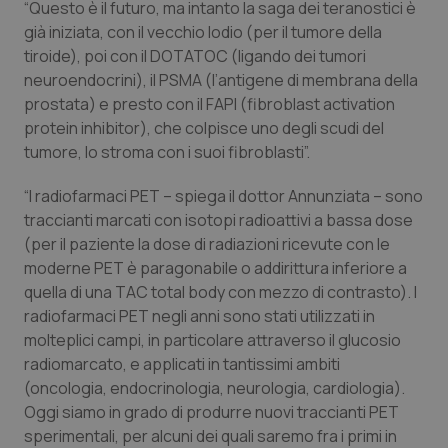
“Questo è il futuro, ma intanto la saga dei teranostici è
già iniziata, con il vecchio Iodio (per il tumore della
tiroide), poi con il DOTATOC (ligando dei tumori
neuroendocrini), il PSMA (l’antigene di membrana della
prostata) e presto con il FAPI (fibroblast activation
protein inhibitor), che colpisce uno degli scudi del
tumore, lo stroma con i suoi fibroblasti”.
“I radiofarmaci PET – spiega il dottor Annunziata – sono
traccianti marcati con isotopi radioattivi a bassa dose
(per il paziente la dose di radiazioni ricevute con le
moderne PET è paragonabile o addirittura inferiore a
quella di una TAC total body con mezzo di contrasto). I
radiofarmaci PET negli anni sono stati utilizzati in
molteplici campi, in particolare attraverso il glucosio
radiomarcato, e applicati in tantissimi ambiti
(oncologia, endocrinologia, neurologia, cardiologia).
Oggi siamo in grado di produrre nuovi traccianti PET
sperimentali, per alcuni dei quali saremo fra i primi in