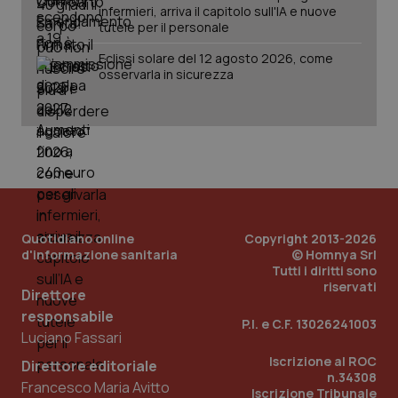
sis
infermieri, arriva il capitolo sull'IA e nuove
sol
tutele per il personale
ute
ide
Wel
Eclissi solare del 12 agosto 2026, come
osservarla in sicurezza
Quotidiano online
Copyright 2013-2026
d'informazione sanitaria
© Homnya Srl
Tutti i diritti sono
riservati
Direttore
responsabile
P.I. e C.F. 13026241003
Luciano Fassari
Iscrizione al ROC
Direttore editoriale
n.34308
Francesco Maria Avitto
Iscrizione Tribunale