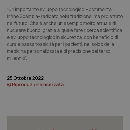
“Un importante sviluppo tecnologico – commenta
infine Scambia- radicato nella tradizione, ma proiettato
nel futuro. Che è anche un esempio molto attuale di
tracking-sites-ironfish-
www.quotidianosanita.it
4
nucleare buono, grazie al quale fare ricerca scientifica
tracking-enable
settim
2 gior
e sviluppo tecnologico in sicurezza, con beneficio di
cura e bassa tossicità per i pazienti, nel solco della
medicina personalizzata e di precisione del terzo
millennio”.
tracking-sites-ironfish-
www.quotidianosanita.it
4
session-id
settim
2 gior
25 Ottobre 2022
© Riproduzione riservata
_ga
1 anno
Google LLC
mes
.quotidianosanita.it