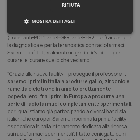
importanti ad esempio nei tumori ginecologici e
RIFIUTA
gastro-enterici). Lo step successivo è rappresentato
dagli anticorpi monoclonali. “Saremo cioè in grado –
MOSTRA DETTAGLI
spiega ancora Annunziata – di usare gli stessi
immunoterapici che oggi si usano ‘freddi’ in oncologia
Necessari
Statistici
Marketing
(come anti-PDL1, anti-EGFR, anti-HER2, ecc) anche per
la diagnostica e per la teranostica con radiofarmaci.
Saremo cioè letteralmente in grado di ‘vedere per
curare’ e ‘curare quello che vediamo’”.
“Grazie alla nuova facility – prosegue il professore -,
Necessari
Statistici
Marketing
saremo i primi in Italia a produrre gallio, zirconio e
rame da ciclotrone in ambito prettamente
I cookie necessari contribuiscono a rendere fruibile il
ospedaliero, fra i primi in Europa a produrre una
sito web abilitandone funzionalità di base quali la
navigazione sulle pagine e l'accesso alle aree
serie di radiofarmaci completamente sperimentali
,
protette del sito. Il sito web non è in grado di
per i quali stiamo già partecipando a diversi bandi sia
funzionare correttamente senza questi cookie.
italiani che europei. Saremo insomma la prima facility
Nome
Fornitore
/
Dominio
Scaden
ospedaliera in Italia interamente dedicata alla ricerca
VISITOR_PRIVACY_METADATA
5 mesi
YouTube
sui radiofarmaci sperimentali”. Il tutto coniugato con i
settim
.youtube.com