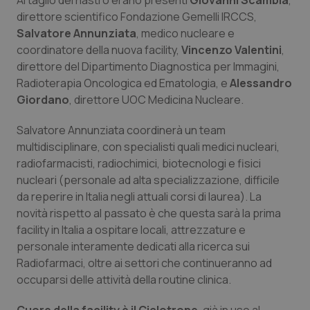
Al taglio del nastro erano presenti
Giovanni Scambia
,
direttore scientifico Fondazione Gemelli IRCCS,
Piemonte
HIV
Salvatore Annunziata
, medico nucleare e
coordinatore della nuova facility,
Vincenzo Valentini
,
Provincia Autonoma di Bolzano
Infezioni & Febbre
direttore del Dipartimento Diagnostica per Immagini,
Radioterapia Oncologica ed Ematologia, e
Alessandro
Provincia Autonoma di Trento
Ipertensione & Scompenso
Giordano
, direttore UOC Medicina Nucleare.
Salvatore Annunziata coordinerà un team
Puglia
Malattie rare
multidisciplinare, con specialisti quali medici nucleari,
radiofarmacisti, radiochimici, biotecnologi e fisici
Sardegna
Malattia di Crohn & Rettocolite Ulcerosa
nucleari (personale ad alta specializzazione, difficile
da reperire in Italia negli attuali corsi di laurea). La
Sicilia
Neuroscienze & patologie neurodegenerative
novità rispetto al passato è che questa sarà la prima
facility in Italia a ospitare locali, attrezzature e
Toscana
Obesità
personale interamente dedicati alla ricerca sui
Radiofarmaci, oltre ai settori che continueranno ad
Umbria
Oftalmologia
occuparsi delle attività della routine clinica.