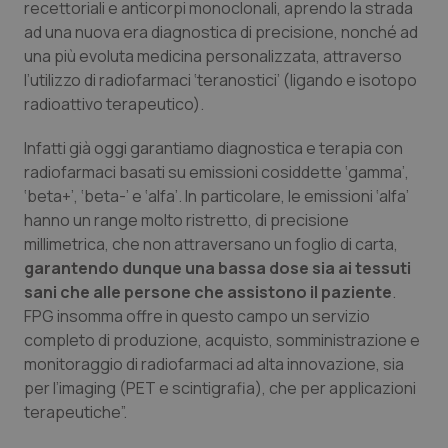
recettoriali e anticorpi monoclonali, aprendo la strada
Salute orale & impianti
ad una nuova era diagnostica di precisione, nonché ad
una più evoluta medicina personalizzata, attraverso
Sangue & coagulazione
l’utilizzo di radiofarmaci ‘teranostici’ (ligando e isotopo
radioattivo terapeutico).
Tiroide
Infatti già oggi garantiamo diagnostica e terapia con
radiofarmaci basati su emissioni cosiddette ‘gamma’,
Tumore al seno
‘beta+’, ‘beta-’ e ‘alfa’. In particolare, le emissioni ‘alfa’
hanno un range molto ristretto, di precisione
Tumore ovarico
millimetrica, che non attraversano un foglio di carta,
garantendo dunque una bassa dose sia ai tessuti
Tumori del Polmone & Testa Collo
sani che alle persone che assistono il paziente
.
FPG insomma offre in questo campo un servizio
Tumori gastrointestinali
completo di produzione, acquisto, somministrazione e
monitoraggio di radiofarmaci ad alta innovazione, sia
Ulcera & Reflusso
per l’imaging (PET e scintigrafia), che per applicazioni
terapeutiche”.
Vaccini