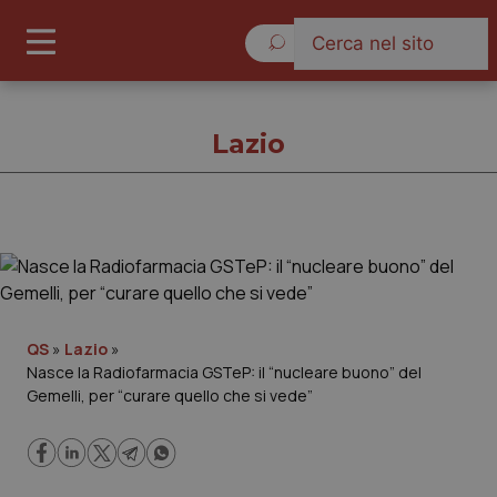
Venerdì 7 Agosto 2026
Lazio
Lazio
Cronache
QS
»
Lazio
»
Nasce la Radiofarmacia GSTeP: il “nucleare buono” del
Governo e Parlamento
Gemelli, per “curare quello che si vede”
Regioni e Asl
Lavoro e Professioni