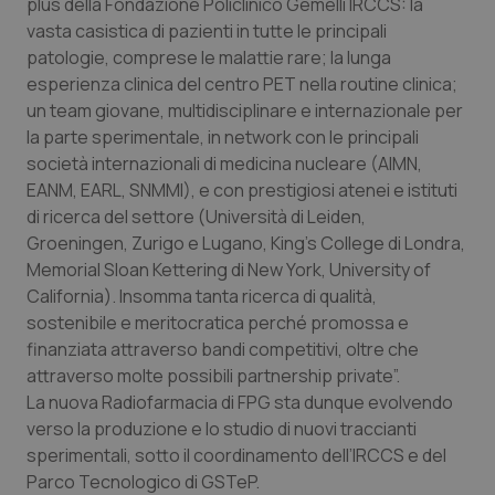
plus della Fondazione Policlinico Gemelli IRCCS: la
vasta casistica di pazienti in tutte le principali
patologie, comprese le malattie rare; la lunga
esperienza clinica del centro PET nella routine clinica;
un team giovane, multidisciplinare e internazionale per
la parte sperimentale, in network con le principali
società internazionali di medicina nucleare (AIMN,
EANM, EARL, SNMMI), e con prestigiosi atenei e istituti
di ricerca del settore (Università di Leiden,
Groeningen, Zurigo e Lugano, King’s College di Londra,
Memorial Sloan Kettering di New York, University of
California). Insomma tanta ricerca di qualità,
CookieScriptConsent
5 mesi
CookieScript
sostenibile e meritocratica perché promossa e
settim
www.quotidianosanita.it
finanziata attraverso bandi competitivi, oltre che
attraverso molte possibili partnership private”.
La nuova Radiofarmacia di FPG sta dunque evolvendo
verso la produzione e lo studio di nuovi traccianti
sperimentali, sotto il coordinamento dell’IRCCS e del
Parco Tecnologico di GSTeP.