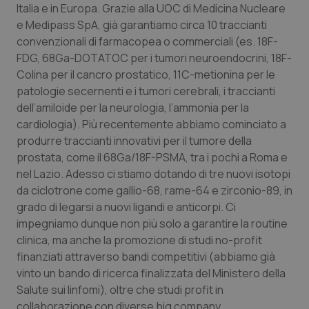
Italia e in Europa. Grazie alla UOC di Medicina Nucleare
e Medipass SpA, già garantiamo circa 10 traccianti
convenzionali di farmacopea o commerciali (es. 18F-
FDG, 68Ga-DOTATOC per i tumori neuroendocrini, 18F-
Colina per il cancro prostatico, 11C-metionina per le
patologie secernenti e i tumori cerebrali, i traccianti
dell’amiloide per la neurologia, l’ammonia per la
cardiologia). Più recentemente abbiamo cominciato a
produrre traccianti innovativi per il tumore della
prostata, come il 68Ga/18F-PSMA, tra i pochi a Roma e
nel Lazio. Adesso ci stiamo dotando di tre nuovi isotopi
da ciclotrone come gallio-68, rame-64 e zirconio-89, in
grado di legarsi a nuovi ligandi e anticorpi. Ci
impegniamo dunque non più solo a garantire la routine
clinica, ma anche la promozione di studi no-profit
finanziati attraverso bandi competitivi (abbiamo già
vinto un bando di ricerca finalizzata del Ministero della
Salute sui linfomi), oltre che studi profit in
collaborazione con diverse big company