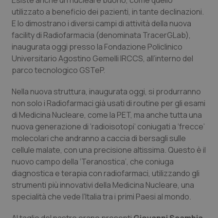
Esiste anche un nucleare buono, come quello
Calabria
Asma & BPCO
utilizzato a beneficio dei pazienti, in tante declinazioni.
E lo dimostrano i diversi campi di attività della nuova
Campania
Car-T
facility di Radiofarmacia (denominata TracerGLab),
inaugurata oggi presso la Fondazione Policlinico
Emilia-Romagna
Colesterolo & coronaropatie
Universitario Agostino Gemelli IRCCS, all’interno del
parco tecnologico GSTeP.
Friuli Venezia Giulia
Dermatite Atopica
Nella nuova struttura, inaugurata oggi, si produrranno
non solo i Radiofarmaci già usati di routine per gli esami
Lazio
Diabete & glucometri
di Medicina Nucleare, come la PET, ma anche tutta una
nuova generazione di ‘radioisotopi’ coniugati a ‘frecce’
Liguria
Disturbi dell’umore
molecolari che andranno a caccia di bersagli sulle
cellule malate, con una precisione altissima. Questo è il
Lombardia
Dolore
nuovo campo della ‘Teranostica’, che coniuga
diagnostica e terapia con radiofarmaci, utilizzando gli
Marche
Donna & Salute
strumenti più innovativi della Medicina Nucleare, una
specialità che vede l’Italia tra i primi Paesi al mondo.
Molise
Epatiti