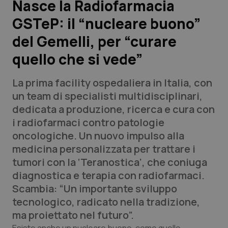
Nasce la Radiofarmacia
GSTeP: il “nucleare buono”
Scienza e Farmaci
del Gemelli, per “curare
Studi e Analisi
quello che si vede”
Lettere al direttore
La prima facility ospedaliera in Italia, con
un team di specialisti multidisciplinari,
Edizioni Regionali
dedicata a produzione, ricerca e cura con
i radiofarmaci contro patologie
QS Pro
oncologiche. Un nuovo impulso alla
medicina personalizzata per trattare i
Professionisti Sanitari.AI
tumori con la ‘Teranostica’, che coniuga
diagnostica e terapia con radiofarmaci.
Abruzzo
QS Pro Gold
Scambia: “Un importante sviluppo
tecnologico, radicato nella tradizione,
QS Club
Newsletter
Basilicata
Artrite & artrosi
ma proiettato nel futuro”.