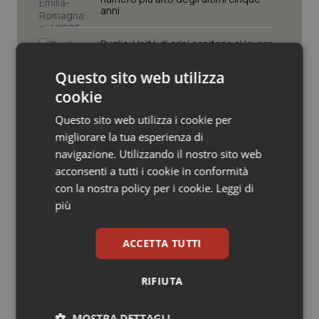
Valle D’Aosta
Oncodermatologia
anni
Veneto
Oncoematologia
Puglia. Unità di crisi sanitaria al lavoro,
Decaro accelera su 118, liste d’attesa
e conti
Oncologia & Nutrizione
Questo sito web utilizza
cookie
Psoriasi & pelle
Farmaci. Puglia, dal 3 agosto alert
Questo sito web utilizza i cookie per
informatico per segnalare l’esistenza
di un equivalente meno costoso
migliorare la tua esperienza di
Quotidiano Cardiologia
navigazione. Utilizzando il nostro sito web
acconsenti a tutti i cookie in conformità
Influenza. Dal 1° ottobre al via la
Quotidiano Chirurgia
con la nostra policy per i cookie.
Leggi di
campagna vaccinale 2026/2027 in
Lombardia
più
Quotidiano Oncologia
ACCETTA TUTTI
Quotidiano Pediatria
RIFIUTA
Ultime analisi e review da QS Pro
Rene & patologie urogenitali
Gold
MOSTRA DETTAGLI