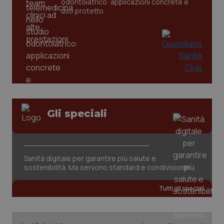
odontoiatrico: applicazioni concrete e
uso protetto
CookieScriptConsent
5 mesi
CookieScript
Gli speciali
settim
www.quotidianosanita.it
Sanità digitale per garantire più salute e
sostenibilità. Ma servono standard e condivisione
Tutti gli speciali