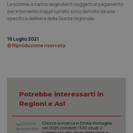
Le somme a carico degli utenti soggetti al pagamento
Piemonte
HIV
per intervento inappropriato sono definite da una
specifica delibera della Giunta regionale.
Provincia Autonoma di Bolzano
Infezioni & Febbre
16 Luglio 2021
Provincia Autonoma di Trento
Ipertensione & Scompenso
© Riproduzione riservata
Puglia
Malattie rare
Sardegna
Malattia di Crohn & Rettocolite Ulcerosa
Sicilia
Neuroscienze & patologie neurodegenerative
Potrebbe interessarti in
Toscana
Obesità
Regioni e Asl
Umbria
Oftalmologia
Cresce la ricerca in Emilia-Romagna:
nel 2025 condotti 1.530 studi, il
numero più alto degli ultimi cinque