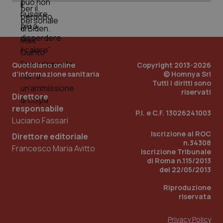
Quotidiano online
Copyright 2013-2026
d'informazione sanitaria
© Homnya Srl
Tutti i diritti sono
riservati
Direttore
responsabile
P.I. e C.F. 13026241003
Luciano Fassari
Iscrizione al ROC
Direttore editoriale
n.34308
Francesco Maria Avitto
Iscrizione Tribunale
PHPSESSID
Sessio
PHP.net
www.quotidianosanita.it
di Roma n.115/2013
del 22/05/2013
Riproduzione
riservata
Privacy Policy