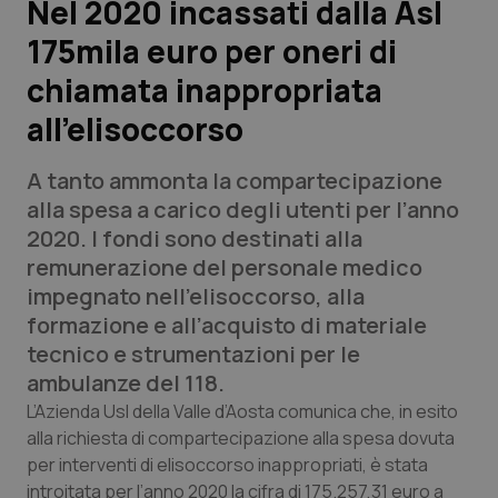
Nel 2020 incassati dalla Asl
175mila euro per oneri di
Scienza e Farmaci
chiamata inappropriata
Studi e Analisi
all’elisoccorso
Lettere al direttore
A tanto ammonta la compartecipazione
alla spesa a carico degli utenti per l’anno
Edizioni Regionali
2020. I fondi sono destinati alla
remunerazione del personale medico
QS Pro
impegnato nell’elisoccorso, alla
formazione e all’acquisto di materiale
Professionisti Sanitari.AI
tecnico e strumentazioni per le
ambulanze del 118.
Abruzzo
QS Pro Gold
L’Azienda Usl della Valle d’Aosta comunica che, in esito
alla richiesta di compartecipazione alla spesa dovuta
QS Club
Newsletter
Basilicata
Artrite & artrosi
per interventi di elisoccorso inappropriati, è stata
introitata per l’anno 2020 la cifra di 175.257,31 euro a