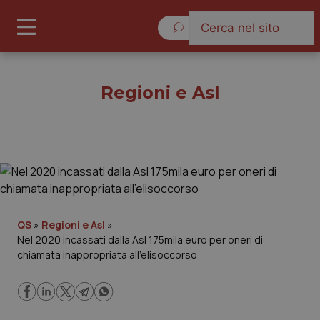
Venerdì 7 Agosto 2026
Regioni e Asl
Regioni e Asl
Cronache
QS
»
Regioni e Asl
»
Nel 2020 incassati dalla Asl 175mila euro per oneri di
Governo e Parlamento
chiamata inappropriata all’elisoccorso
Regioni e Asl
Lavoro e Professioni