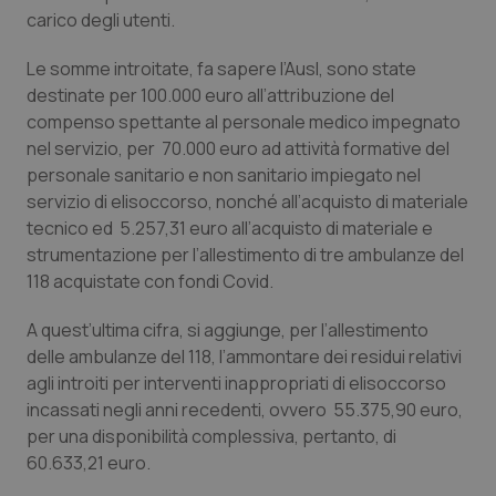
Calabria
Asma & BPCO
carico degli utenti.
Le somme introitate, fa sapere l’Ausl, sono state
Campania
Car-T
destinate per 100.000 euro all’attribuzione del
compenso spettante al personale medico impegnato
Emilia-Romagna
Colesterolo & coronaropatie
nel servizio, per 70.000 euro ad attività formative del
personale sanitario e non sanitario impiegato nel
Friuli Venezia Giulia
Dermatite Atopica
servizio di elisoccorso, nonché all’acquisto di materiale
tecnico ed 5.257,31 euro all’acquisto di materiale e
Lazio
Diabete & glucometri
strumentazione per l’allestimento di tre ambulanze del
118 acquistate con fondi Covid.
Liguria
Disturbi dell’umore
A quest’ultima cifra, si aggiunge, per l’allestimento
delle ambulanze del 118, l’ammontare dei residui relativi
Lombardia
Dolore
agli introiti per interventi inappropriati di elisoccorso
incassati negli anni recedenti, ovvero 55.375,90 euro,
Marche
Donna & Salute
per una disponibilità complessiva, pertanto, di
60.633,21 euro.
Molise
Epatiti