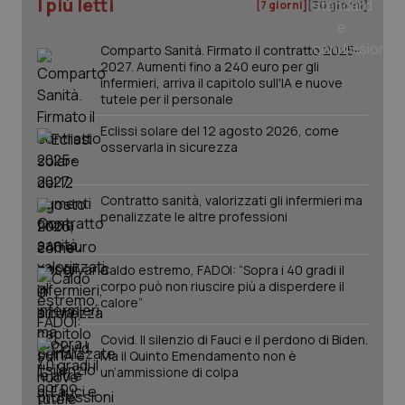
I più letti
[7 giorni]
[30 giorni]
tracking-sites-ironfish-
www.quotidianosanita.it
4
tracking-enable
settim
2 gior
Comparto Sanità. Firmato il contratto 2025-
2027. Aumenti fino a 240 euro per gli
infermieri, arriva il capitolo sull'IA e nuove
tutele per il personale
tracking-sites-ironfish-
www.quotidianosanita.it
4
Eclissi solare del 12 agosto 2026, come
session-id
settim
osservarla in sicurezza
2 gior
Contratto sanità, valorizzati gli infermieri ma
penalizzate le altre professioni
_ga
1 anno
Google LLC
mes
.quotidianosanita.it
Caldo estremo, FADOI: “Sopra i 40 gradi il
corpo può non riuscire più a disperdere il
calore”
Covid. Il silenzio di Fauci e il perdono di Biden.
Ma il Quinto Emendamento non è
un’ammissione di colpa