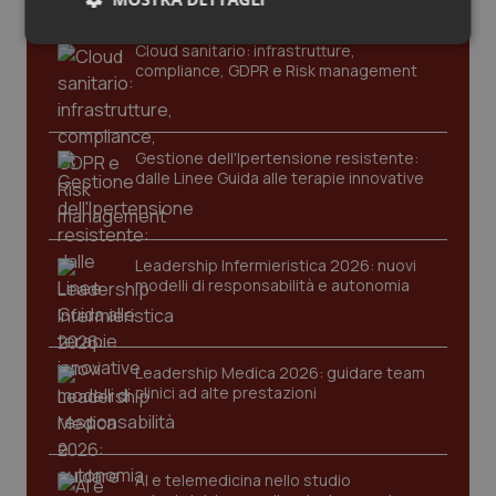
Salute orale & impianti
Necessari
Statistici
Marketing
Cloud sanitario: infrastrutture,
compliance, GDPR e Risk management
Sangue & coagulazione
Tiroide
Gestione dell'Ipertensione resistente:
dalle Linee Guida alle terapie innovative
Tumore al seno
Necessari
Statistici
Marketing
I cookie necessari contribuiscono a rendere fruibile il
Tumore ovarico
sito web abilitandone funzionalità di base quali la
Leadership Infermieristica 2026: nuovi
navigazione sulle pagine e l'accesso alle aree
modelli di responsabilità e autonomia
protette del sito. Il sito web non è in grado di
Tumori del Polmone & Testa Collo
funzionare correttamente senza questi cookie.
Nome
Fornitore
/
Dominio
Scaden
Tumori gastrointestinali
Leadership Medica 2026: guidare team
VISITOR_PRIVACY_METADATA
5 mesi
YouTube
clinici ad alte prestazioni
settim
.youtube.com
Ulcera & Reflusso
AI e telemedicina nello studio
Vaccini