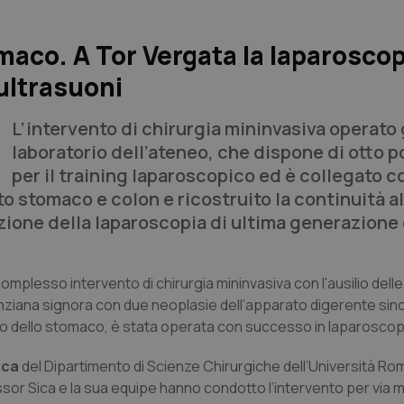
maco. A Tor Vergata la laparoscop
ultrasuoni
L’intervento di chirurgia mininvasiva operato 
laboratorio dell’ateneo, che dispone di otto p
per il training laparoscopico ed è collegato co
to stomaco e colon e ricostruito la continuità 
nizione della laparoscopia di ultima generazione 
complesso intervento di chirurgia mininvasiva con l'ausilio delle
nziana signora con due neoplasie dell’apparato digerente sin
no dello stomaco, è stata operata con successo in laparoscop
ica
del Dipartimento di Scienze Chirurgiche dell’Università Ro
essor Sica e la sua equipe hanno condotto l’intervento per via mi