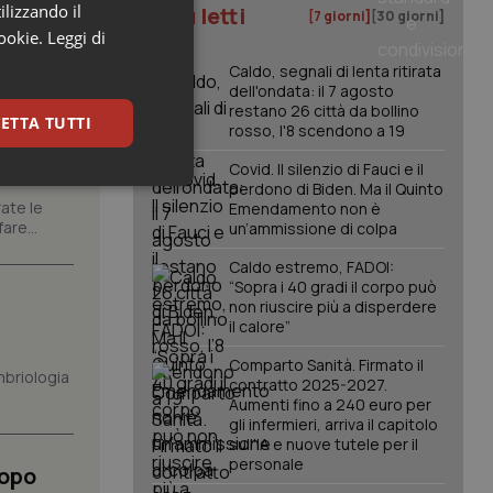
ilizzando il
I più letti
[7 giorni]
[30 giorni]
cookie.
Leggi di
Caldo, segnali di lenta ritirata
dell'ondata: il 7 agosto
restano 26 città da bollino
ETTA TUTTI
rosso, l'8 scendono a 19
tori
Covid. Il silenzio di Fauci e il
perdono di Biden. Ma il Quinto
keting
ate le
Emendamento non è
are...
un’ammissione di colpa
Caldo estremo, FADOI:
“Sopra i 40 gradi il corpo può
non riuscire più a disperdere
il calore”
Comparto Sanità. Firmato il
mbriologia
contratto 2025-2027.
igazione sulle pagine
kie.
Aumenti fino a 240 euro per
gli infermieri, arriva il capitolo
sull'IA e nuove tutele per il
personale
er memorizzare le
Dopo
utente per la loro