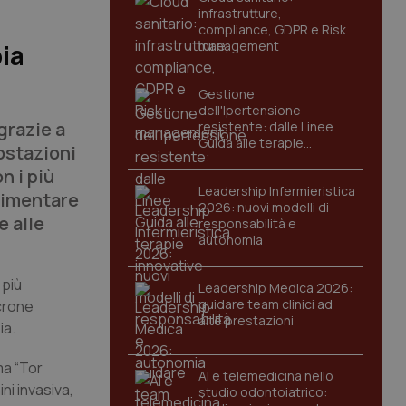
infrastrutture,
compliance, GDPR e Risk
management
ia
Gestione
dell'Ipertensione
grazie a
resistente: dalle Linee
Guida alle terapie
ostazioni
innovative
n i più
Leadership Infermieristica
alimentare
2026: nuovi modelli di
e alle
responsabilità e
autonomia
 più
Leadership Medica 2026:
guidare team clinici ad
crone
alte prestazioni
ia.
ma “Tor
AI e telemedicina nello
ni invasiva,
studio odontoiatrico: