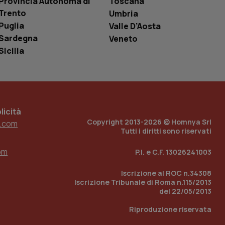
Provincia Autonoma di
Toscana
è un numero
Trento
o in cui viene
Umbria
r il sito, ma un
Puglia
Valle D’Aosta
tato di accesso per
Sardegna
Veneto
a Google Analytics
Sicilia
sione.
 tenere traccia
icità
i Youtube incorporati
tics per mantenere
Copyright 2013-2026 © Homnya Srl
tore del sito web sta
.com
ell'interfaccia di
Tutti i diritti sono riservati
 tenere traccia
om
P.I. e C.F. 13026241003
i Youtube incorporati
tore del sito web sta
ell'interfaccia di
Iscrizione al ROC n.34308
Iscrizione Tribunale di Roma n.115/2013
del 22/05/2013
 tenere traccia
Riproduzione riservata
r la gestione
one dell’esperienza