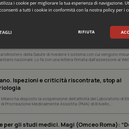
ilizza i cookie per migliorare la tua esperienza di navigazione. Ut
consenti a tutti i cookie in conformità con la nostra policy per i 
RIFIUTA
TAGLI
ACC
crive al ministro Schillaci: “Gli attuali indica
 qualità reale del Ssn”
sari
Statistici
Mar
 Ministero della Salute di rivedere il sistema con cui vengono misur
itario nazionale. Lo fa con una lettera firmata dall'assessore al Welf
ano. Ispezioni e criticità riscontrate, stop al
riologia
Necessari
Statistici
Marketing
i Milano ha disposto la sospensione dell'attività del Laboratorio di E
tribuiscono a rendere fruibile il sito web abilitandone funzionalità di base quali la nav
di Procreazione Medicalmente Assistita (PMA) di III livello,...
protette del sito. Il sito web non è in grado di funzionare correttamente senza questi coo
Fornitore
/
Dominio
Scadenza
Descrizione
METADATA
5 mesi 4
Questo cookie viene utilizzato p
YouTube
e per gli studi medici. Magi (Omceo Roma): “
settimane
scelte di consenso e privacy dell'
.youtube.com