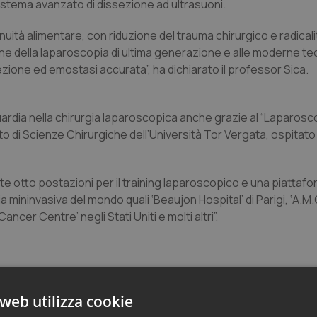
istema avanzato di dissezione ad ultrasuoni.
uità alimentare, con riduzione del trauma chirurgico e radicali
ione della laparoscopia di ultima generazione e alle moderne te
zione ed emostasi accurata”, ha dichiarato il professor Sica.
anguardia nella chirurgia laparoscopica anche grazie al “Laparosc
nto di Scienze Chirurgiche dell’Università Tor Vergata, ospitato
late otto postazioni per il training laparoscopico e una piattaf
a mininvasiva del mondo quali ‘Beaujon Hospital’ di Parigi, ‘A.M.C
cer Centre’ negli Stati Uniti e molti altri”.
web utilizza cookie