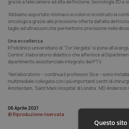
grazie a telecamere ad alta definizione, tecnologia 3D e s
“Abbiamo asportato stomaco e colon e ricostruito la contin
oncologica grazie alla precisione offerta dall’alta definiz
taglio ad ultrasuoni che permettono precisione nella disse
Una eccellenza
Il Policlinico universitario di “Tor Vergata” si pone all’av
Centre”, il laboratorio didattico che afferisce al Dipartime
dipartimento assistenziale integrato del PTV.
“Nel laboratorio – continua il professor Sica – sono instal
multimediale collegata con i più importanti centri di chirurgi
Amsterdam, ‘Saint Mark Hospital’ di Londra, ‘MD Anderson Can
06 Aprile 2021
© Riproduzione riservata
Questo sito 