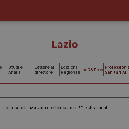
Lazio
e
Studi e
Lettere al
Edizioni
Professionis
QS Pro
Analisi
direttore
Regionali
Sanitari.AI
la laparoscopia avanzata con telecamere 3D e ultrasuoni