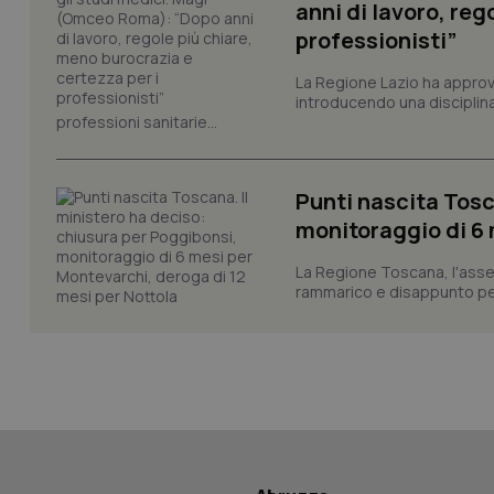
anni di lavoro, reg
professionisti”
La Regione Lazio ha appro
CookieScriptConse
introducendo una disciplina 
professioni sanitarie...
tracking-sites-ironf
tracking-enable
Punti nascita Tosc
monitoraggio di 6 
tracking-sites-ironf
session-id
La Regione Toscana, l'asses
rammarico e disappunto per
_ga
PHPSESSID