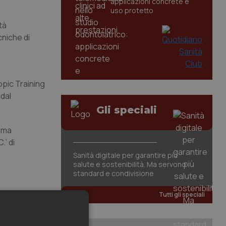
applicazioni concrete e
uso protetto
tà
cniche di
opic Training
 dal
Gli speciali
orma
.’ di
Sanità digitale per garantire più
salute e sostenibilità. Ma servono
standard e condivisione
Tutti gli speciali