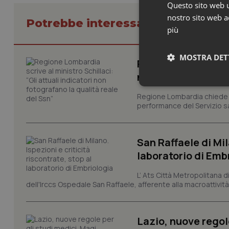
Questo sito web ut
nostro sito web ac
Potrebbe interessarti in Lazio
più
MOSTRA DET
Regione Lombardia s
non fotografano la
Neces
Regione Lombardia chiede al
performance del Servizio san
San Raffaele di Mil
laboratorio di Emb
L’ Ats Città Metropolitana d
I cookie necessari con
dell'Irccs Ospedale San Raffaele, afferente alla macroattività 
e l'accesso alle aree 
Nome
VISITOR_PRIVACY_
Lazio, nuove regol