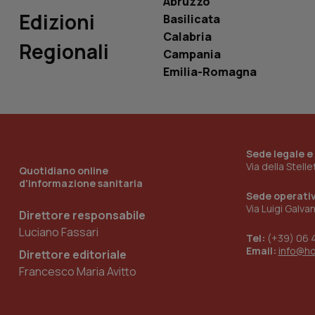
Abruzzo
Edizioni
Basilicata
Calabria
Regionali
Campania
_ga_KM60CM4NPH
Emilia-Romagna
Nome
Nome
VISITOR_INFO1_LIV
Sede legale e
_ga_0VMQEQKQ1N
Via della Stell
Quotidiano online
d'informazione sanitaria
Sede operati
Via Luigi Galva
__Secure-YNID
Direttore responsabile
Luciano Fassari
Tel:
(+39) 06 
Email:
info@h
Direttore editoriale
Francesco Maria Avitto
YSC
__Secure-
ROLLOUT_TOKEN