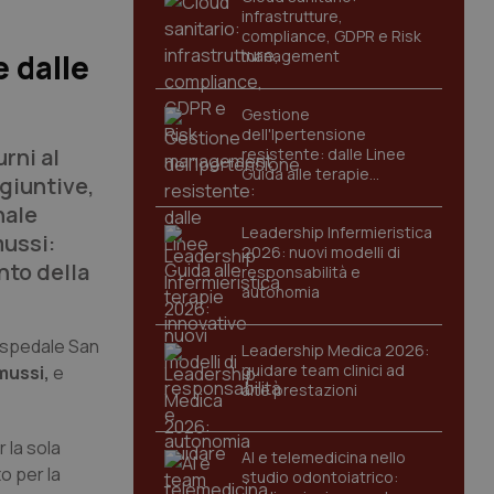
infrastrutture,
compliance, GDPR e Risk
management
 dalle
Gestione
dell'Ipertensione
rni al
resistente: dalle Linee
Guida alle terapie
giuntive,
innovative
nale
Leadership Infermieristica
mussi:
2026: nuovi modelli di
nto della
responsabilità e
autonomia
ospedale San
Leadership Medica 2026:
guidare team clinici ad
mussi,
e
alte prestazioni
 la sola
AI e telemedicina nello
o per la
studio odontoiatrico: