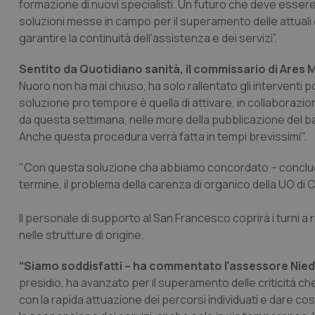
formazione di nuovi specialisti. Un futuro che deve essere 
soluzioni messe in campo per il superamento delle attuali
garantire la continuità dell'assistenza e dei servizi”.
Sentito da
Quotidiano sanità
, il commissario di Are
Nuoro non ha mai chiuso, ha solo rallentato gli interventi p
soluzione pro tempore è quella di attivare, in collaborazion
da questa settimana, nelle more della pubblicazione del b
Anche questa procedura verrà fatta in tempi brevissimi".
"Con questa soluzione cha abbiamo concordato – conclud
termine, il problema della carenza di organico della UO di C
Il personale di supporto al San Francesco coprirà i turni a
nelle strutture di origine.
“Siamo soddisfatti – ha commentato l'assessore Nied
presidio, ha avanzato per il superamento delle criticità
con la rapida attuazione dei percorsi individuati e dare co