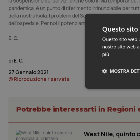
la sospensione dei servizi, anche solo in via temporanea. 
pandemica, è un punto di riferimento irrinunciabile per tutt
della nostra Isola. I problemi del San Francesco affondano 
dell’ospedale. Per noi il potenziamento della struttura è l’u
Questo sito 
E. C.
Questo sito web ut
nostro sito web ac
più
E. C.
MOSTRA DET
27 Gennaio 2021
© Riproduzione riservata
Neces
Potrebbe interessarti in Regioni 
West Nile, quinto c