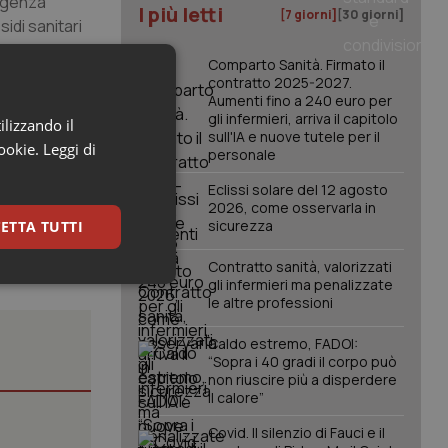
ergenza
I più letti
[7 giorni]
[30 giorni]
idi sanitari
confronti
Comparto Sanità. Firmato il
contratto 2025-2027.
Aumenti fino a 240 euro per
gli infermieri, arriva il capitolo
ilizzando il
sull'IA e nuove tutele per il
cookie.
Leggi di
personale
Eclissi solare del 12 agosto
2026, come osservarla in
sicurezza
ETTA TUTTI
Contratto sanità, valorizzati
gli infermieri ma penalizzate
keting
le altre professioni
Caldo estremo, FADOI:
“Sopra i 40 gradi il corpo può
non riuscire più a disperdere
il calore”
Covid. Il silenzio di Fauci e il