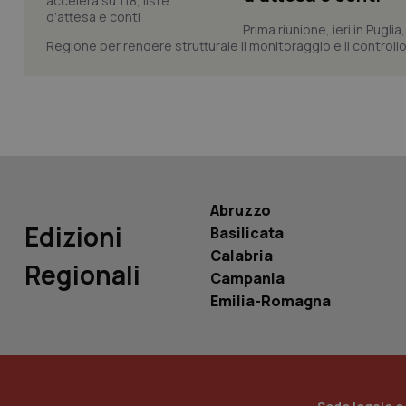
Prima riunione, ieri in Pugli
Regione per rendere strutturale il monitoraggio e il controllo 
PHPSESSID
_ga_KM60CM4NPH
Abruzzo
Edizioni
Basilicata
Calabria
Regionali
Nome
Campania
Nome
Emilia-Romagna
VISITOR_INFO1_LIV
_ga_0VMQEQKQ1N
__Secure-YNID