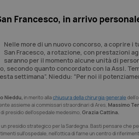
an Francesco, in arrivo personale
Nelle more di un nuovo concorso, a coprire i tu
San Fracesco, a rotazione, con prestazioni ag
saranno per il momento alcune unità di perso
orio, secondo quanto concordato con la Assl. Te
esta settimana”. Nieddu: “Per noi il potenziame
o Nieddu,
in merito alla
chiusura della chirurgia generale
dell’
ente assieme ai commissari straordinari di Ares,
Massimo Te
 di presidio dell'ospedale medesimo,
Grazia Cattina.
un presidio strategico per la Sardegna. Basti pensare che per
menti sull'ospedale, nell'ottica di farne un centro di riferiment