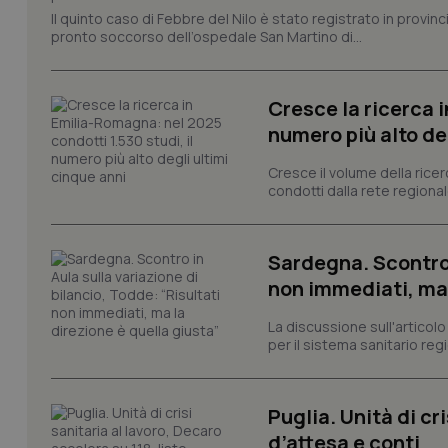
Il quinto caso di Febbre del Nilo è stato registrato in provin
I cookie necessari con
e l'accesso alle aree 
pronto soccorso dell’ospedale San Martino di...
Nome
VISITOR_PRIVACY_
Cresce la ricerca i
numero più alto de
Cresce il volume della ricer
condotti dalla rete regionale
CookieScriptConse
Sardegna. Scontro i
tracking-sites-ironf
non immediati, ma 
tracking-enable
La discussione sull'articolo 
tracking-sites-ironf
per il sistema sanitario regio
session-id
_ga
Puglia. Unità di cri
d’attesa e conti