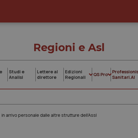
Regioni e Asl
e
Studi e
Lettere al
Edizioni
Professionis
QS Pro
Analisi
direttore
Regionali
Sanitari.AI
n arrivo personale dalle altre strutture dell’Assl