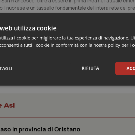
Il San Francesco, oltre a essere in prima linea nell’attuale em
o il nuorese e un tassello fondamentale dell’intera rete dei pres
le proprie radici in un passato di incertezza e disimpegno nei 
nica strada percorribile”.
web utilizza cookie
ilizza i cookie per migliorare la tua esperienza di navigazione. Ut
consenti a tutti i cookie in conformità con la nostra policy per i 
RIFIUTA
TAGLI
ACC
sari
Statistici
Mar
e Asl
aso in provincia di Oristano
Necessari
Statistici
Marketing