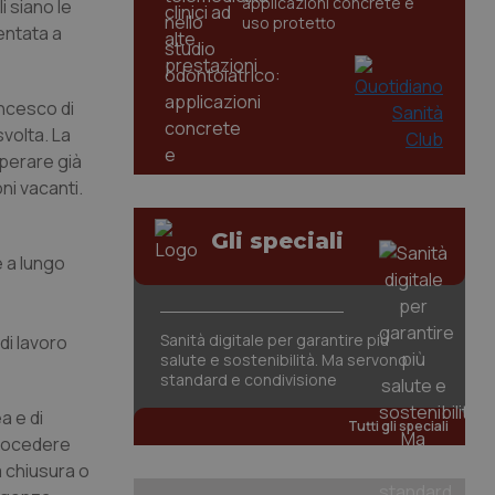
applicazioni concrete e
i siano le
uso protetto
entata a
ancesco di
svolta. La
operare già
ni vacanti.
Gli speciali
 a lungo
Sanità digitale per garantire più
di lavoro
salute e sostenibilità. Ma servono
standard e condivisione
a e di
Tutti gli speciali
procedere
a chiusura o