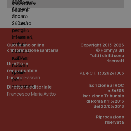
PHPSESSID
Sessio
PHP.net
www.quotidianosanita.it
Quotidiano online
Copyright 2013-2026
d'informazione sanitaria
© Homnya Srl
Tutti i diritti sono
riservati
Direttore
responsabile
P.I. e C.F. 13026241003
Luciano Fassari
Iscrizione al ROC
Direttore editoriale
n.34308
Francesco Maria Avitto
Iscrizione Tribunale
di Roma n.115/2013
del 22/05/2013
Riproduzione
riservata