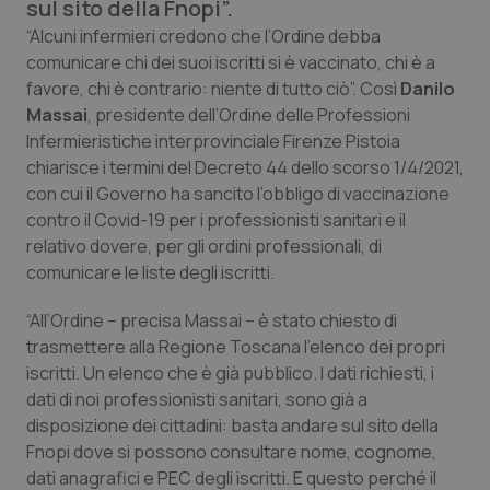
sul sito della Fnopi”.
Calabria
Asma & BPCO
“Alcuni infermieri credono che l’Ordine debba
comunicare chi dei suoi iscritti si è vaccinato, chi è a
Campania
Car-T
favore, chi è contrario: niente di tutto ciò”. Così
Danilo
Massai
, presidente dell’Ordine delle Professioni
Emilia-Romagna
Colesterolo & coronaropatie
Infermieristiche interprovinciale Firenze Pistoia
chiarisce i termini del Decreto 44 dello scorso 1/4/2021,
Friuli Venezia Giulia
Dermatite Atopica
con cui il Governo ha sancito l’obbligo di vaccinazione
contro il Covid-19 per i professionisti sanitari e il
Lazio
Diabete & glucometri
relativo dovere, per gli ordini professionali, di
comunicare le liste degli iscritti.
Liguria
Disturbi dell’umore
“All’Ordine – precisa Massai – è stato chiesto di
trasmettere alla Regione Toscana l'elenco dei propri
Lombardia
Dolore
iscritti. Un elenco che è già pubblico. I dati richiesti, i
dati di noi professionisti sanitari, sono già a
Marche
Donna & Salute
disposizione dei cittadini: basta andare sul sito della
Fnopi dove si possono consultare nome, cognome,
Molise
Epatiti
dati anagrafici e PEC degli iscritti. E questo perché il