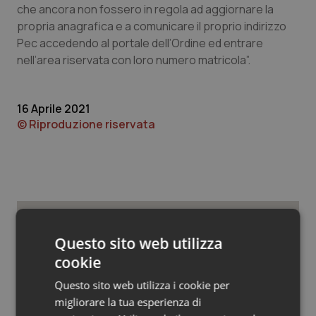
Valle D’Aosta
Oncodermatologia
che ancora non fossero in regola ad aggiornare la
propria anagrafica e a comunicare il proprio indirizzo
Veneto
Oncoematologia
Pec accedendo al portale dell’Ordine ed entrare
nell’area riservata con loro numero matricola”.
Oncologia & Nutrizione
16 Aprile 2021
Psoriasi & pelle
© Riproduzione riservata
Quotidiano Cardiologia
Quotidiano Chirurgia
Quotidiano Oncologia
Potrebbe interessarti in
Questo sito web utilizza
Quotidiano Pediatria
cookie
Regioni e Asl
Questo sito web utilizza i cookie per
Rene & patologie urogenitali
migliorare la tua esperienza di
Settimana della Scienza dello