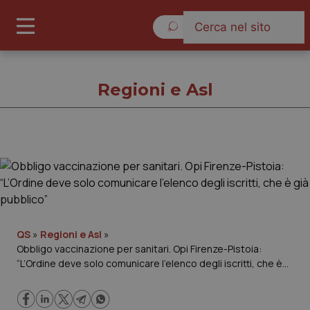
Domenica 9 Agosto 2026
Regioni e Asl
Regioni e Asl
Cronache
Governo e Parlamento
QS
»
Regioni e Asl
»
Obbligo vaccinazione per sanitari. Opi Firenze-Pistoia:
“L’Ordine deve solo comunicare l’elenco degli iscritti, che è
Regioni e Asl
già pubblico”
Lavoro e Professioni