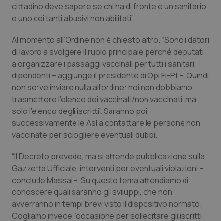
cittadino deve sapere se chi ha di fronte è un sanitario
Piemonte
HIV
o uno dei tanti abusivi non abilitati”.
Al momento all’Ordine non è chiesto altro. “Sono i datori
Provincia Autonoma di Bolzano
Infezioni & Febbre
di lavoro a svolgere il ruolo principale perché deputati
a organizzare i passaggi vaccinali per tutti i sanitari
Provincia Autonoma di Trento
Ipertensione & Scompenso
dipendenti – aggiunge il presidente di Opi Fi-Pt -. Quindi
non serve inviare nulla all’ordine: noi non dobbiamo
Puglia
Malattie rare
trasmettere l'elenco dei vaccinati/non vaccinati, ma
solo l'elenco degli iscritti”. Saranno poi
Sardegna
Malattia di Crohn & Rettocolite Ulcerosa
successivamente le Asl a contattare le persone non
vaccinate per sciogliere eventuali dubbi.
Sicilia
Neuroscienze & patologie neurodegenerative
“Il Decreto prevede, ma si attende pubblicazione sulla
Gazzetta Ufficiale, interventi per eventuali violazioni –
Toscana
Obesità
conclude Massai -. Su questo tema attendiamo di
conoscere quali saranno gli sviluppi, che non
Umbria
Oftalmologia
avverranno in tempi brevi visto il dispositivo normato.
Cogliamo invece l’occasione per sollecitare gli iscritti