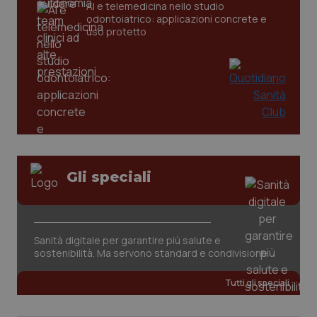
CookieScriptConsent
5 mesi
CookieScript
AI e telemedicina nello studio
settim
www.quotidianosanita.it
odontoiatrico: applicazioni concrete e
uso protetto
Gli speciali
tracking-sites-ironfish-
www.quotidianosanita.it
4
tracking-enable
settim
2 gior
Sanità digitale per garantire più salute e
sostenibilità. Ma servono standard e condivisione
tracking-sites-ironfish-
www.quotidianosanita.it
4
session-id
settim
Tutti gli speciali
2 gior