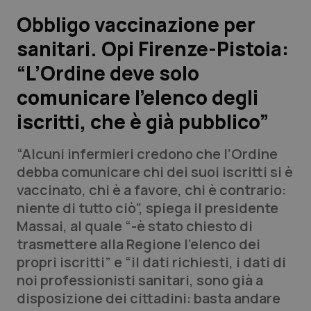
Obbligo vaccinazione per
Scienza e Farmaci
sanitari. Opi Firenze-Pistoia:
“L’Ordine deve solo
Studi e Analisi
comunicare l’elenco degli
Lettere al direttore
iscritti, che è già pubblico”
Edizioni Regionali
“Alcuni infermieri credono che l’Ordine
debba comunicare chi dei suoi iscritti si è
QS Pro
vaccinato, chi è a favore, chi è contrario:
niente di tutto ciò”, spiega il presidente
Professionisti Sanitari.AI
Massai, al quale “-è stato chiesto di
trasmettere alla Regione l’elenco dei
Abruzzo
QS Pro Gold
propri iscritti” e “iI dati richiesti, i dati di
noi professionisti sanitari, sono già a
QS Club
Newsletter
Basilicata
Artrite & artrosi
disposizione dei cittadini: basta andare