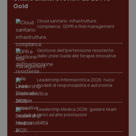
I cookie necessari contribuiscono a rendere fruibile il
Gold
sito web abilitandone funzionalità di base quali la
navigazione sulle pagine e l'accesso alle aree
protette del sito. Il sito web non è in grado di
Cloud sanitario: infrastrutture,
funzionare correttamente senza questi cookie.
compliance, GDPR e Risk management
Nome
Fornitore
/
Dominio
Scaden
VISITOR_PRIVACY_METADATA
5 mesi
YouTube
settim
.youtube.com
Gestione dell'Ipertensione resistente:
dalle Linee Guida alle terapie innovative
Leadership Infermieristica 2026: nuovi
modelli di responsabilità e autonomia
Leadership Medica 2026: guidare team
clinici ad alte prestazioni