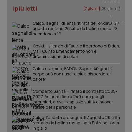
I più letti
[7 giorni]
[30 giorni]
_ga
1 anno
Google LLC
mes
.quotidianosanita.it
Caldo, segnali di lenta ritirata dell'ondata: il 7
agosto restano 26 città da bollino rosso, l'8
scendono a 19
Covid. Il silenzio di Fauci e il perdono di Biden.
Ma il Quinto Emendamento non è
un’ammissione di colpa
Caldo estremo, FADOI: “Sopra i 40 gradi il
corpo può non riuscire più a disperdere il
calore”
Comparto Sanità. Firmato il contratto 2025-
2027. Aumenti fino a 240 euro per gli
infermieri, arriva il capitolo sull'IA e nuove
tutele per il personale
Caldo, l’ondata prosegue. Il 7 agosto 26 città
restano da bollino rosso, solo Bolzano torna
in giallo