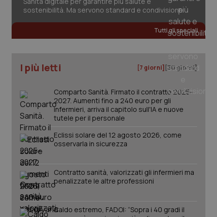
Sanità digitale per garantire più salute e
sostenibilità. Ma servono standard e condivisione
Tutti gli speciali
tracking-sites-ironfish-
www.quotidianosanita.it
4
tracking-enable
settim
2 gior
I più letti
[7 giorni]
[30 giorni]
Comparto Sanità. Firmato il contratto 2025-
tracking-sites-ironfish-
www.quotidianosanita.it
4
2027. Aumenti fino a 240 euro per gli
session-id
settim
infermieri, arriva il capitolo sull'IA e nuove
2 gior
tutele per il personale
Eclissi solare del 12 agosto 2026, come
osservarla in sicurezza
_ga
1 anno
Google LLC
mes
.quotidianosanita.it
Contratto sanità, valorizzati gli infermieri ma
penalizzate le altre professioni
Caldo estremo, FADOI: “Sopra i 40 gradi il