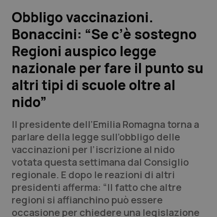
Obbligo vaccinazioni.
Scienza e Farmaci
Bonaccini: “Se c’è sostegno
Regioni auspico legge
Studi e Analisi
nazionale per fare il punto su
Lettere al direttore
altri tipi di scuole oltre al
Edizioni Regionali
nido”
QS Pro
Il presidente dell’Emilia Romagna torna a
parlare della legge sull’obbligo delle
Professionisti Sanitari.AI
vaccinazioni per l’iscrizione al nido
votata questa settimana dal Consiglio
regionale. E dopo le reazioni di altri
Abruzzo
QS Pro Gold
presidenti afferma: “Il fatto che altre
QS Club
Newsletter
regioni si affianchino può essere
Basilicata
Artrite & artrosi
occasione per chiedere una legislazione