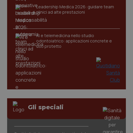
Leadership Medica 2026: guidare team
clinici ad alte prestazioni
AI e telemedicina nello studio
odontoiatrico: applicazioni concrete e
uso protetto
CookieScriptConsent
5 mesi
CookieScript
settim
www.quotidianosanita.it
Gli speciali