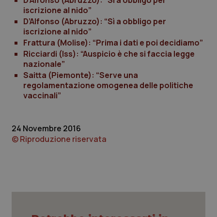
D’Alfonso (Abruzzo): “Sì a obbligo per
iscrizione al nido”
Piemonte
HIV
D’Alfonso (Abruzzo): “Sì a obbligo per
iscrizione al nido”
Provincia Autonoma di Bolzano
Infezioni & Febbre
Frattura (Molise): “Prima i dati e poi decidiamo”
Ricciardi (Iss): “Auspicio è che si faccia legge
nazionale”
Provincia Autonoma di Trento
Ipertensione & Scompenso
Saitta (Piemonte): “Serve una
regolamentazione omogenea delle politiche
Puglia
Malattie rare
vaccinali”
Sardegna
Malattia di Crohn & Rettocolite Ulcerosa
24 Novembre 2016
© Riproduzione riservata
Sicilia
Neuroscienze & patologie neurodegenerative
Toscana
Obesità
Umbria
Oftalmologia