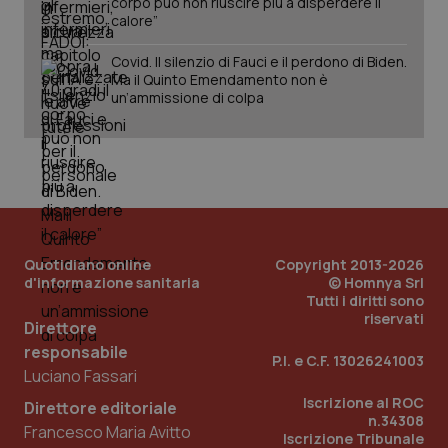
corpo può non riuscire più a disperdere il
calore”
Covid. Il silenzio di Fauci e il perdono di Biden.
Ma il Quinto Emendamento non è
un’ammissione di colpa
Quotidiano online
Copyright 2013-2026
d'informazione sanitaria
© Homnya Srl
Tutti i diritti sono
riservati
Direttore
responsabile
P.I. e C.F. 13026241003
Luciano Fassari
PHPSESSID
Sessio
PHP.net
www.quotidianosanita.it
Iscrizione al ROC
Direttore editoriale
n.34308
Francesco Maria Avitto
Iscrizione Tribunale