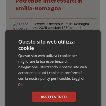
Potrebbe interessarti in
Valle D’Aosta
Oncodermatologia
Emilia-Romagna
Veneto
Oncoematologia
Cresce la ricerca in Emilia-Romagna:
Oncologia & Nutrizione
nel 2025 condotti 1.530 studi, il
numero più alto degli ultimi cinque
anni
Psoriasi & pelle
Questo sito web utilizza
Medicina generale: 5.965 domande
cookie
Quotidiano Cardiologia
non sono 5.965 futuri medici di
famiglia
Questo sito web utilizza i cookie per
migliorare la tua esperienza di
Quotidiano Chirurgia
navigazione. Utilizzando il nostro sito web
Puglia. Unità di crisi sanitaria al lavoro,
acconsenti a tutti i cookie in conformità
Decaro accelera su 118, liste d’attesa
Quotidiano Oncologia
e conti
con la nostra policy per i cookie.
Leggi di
più
Quotidiano Pediatria
Fine vita. Ecco perché legge
dell’Emilia-Romagna è utile e legittima
ACCETTA TUTTI
Rene & patologie urogenitali