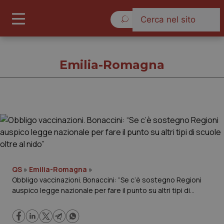
Giovedì 6 Agosto 2026
Emilia-Romagna
Emilia-Romagna
Cronache
Governo e Parlamento
QS
»
Emilia-Romagna
»
Obbligo vaccinazioni. Bonaccini: “Se c’è sostegno Regioni
auspico legge nazionale per fare il punto su altri tipi di
Regioni e Asl
scuole oltre al nido”
Lavoro e Professioni