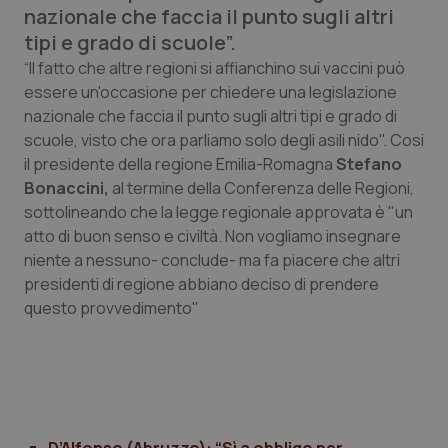
nazionale che faccia il punto sugli altri
Calabria
Asma & BPCO
tipi e grado di scuole”.
Campania
Car-T
“Il fatto che altre regioni si affianchino sui vaccini può
essere un'occasione per chiedere una legislazione
nazionale che faccia il punto sugli altri tipi e grado di
Emilia-Romagna
Colesterolo & coronaropatie
scuole, visto che ora parliamo solo degli asili nido". Cosi
il presidente della regione Emilia-Romagna
Stefano
Friuli Venezia Giulia
Dermatite Atopica
Bonaccini,
al termine della Conferenza delle Regioni,
sottolineando che la legge regionale approvata è "un
Lazio
Diabete & glucometri
atto di buon senso e civiltà. Non vogliamo insegnare
niente a nessuno- conclude- ma fa piacere che altri
Liguria
Disturbi dell’umore
presidenti di regione abbiano deciso di prendere
questo provvedimento"
Lombardia
Dolore
Marche
Donna & Salute
Molise
Epatiti