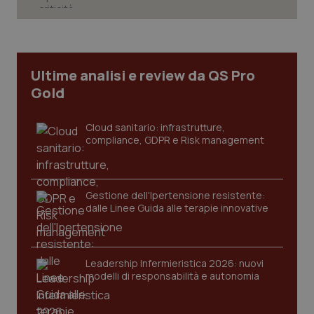
tracking-sites-ironfish-
www.quotidianosanita.it
4
Ultime analisi e review da QS Pro
tracking-enable
settim
2 gior
Gold
Cloud sanitario: infrastrutture,
compliance, GDPR e Risk management
tracking-sites-ironfish-
www.quotidianosanita.it
4
session-id
settim
2 gior
Gestione dell'Ipertensione resistente:
dalle Linee Guida alle terapie innovative
_ga
1 anno
Google LLC
mes
.quotidianosanita.it
Leadership Infermieristica 2026: nuovi
modelli di responsabilità e autonomia