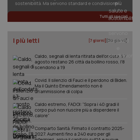
sostenibilità. Ma servono standard e condivisione
Tutti gli speciali
I più letti
[7 giorni]
[30 giorni]
Caldo, segnali di lenta ritirata dell'ondata: il 7
agosto restano 26 città da bollino rosso, l'8
scendono a 19
Covid. Il silenzio di Fauci e il perdono di Biden.
Ma il Quinto Emendamento non è
un’ammissione di colpa
Caldo estremo, FADOI: “Sopra i 40 gradi il
corpo può non riuscire più a disperdere il
PHPSESSID
calore”
Sessio
PHP.net
www.quotidianosanita.it
Comparto Sanità. Firmato il contratto 2025-
2027. Aumenti fino a 240 euro per gli
infermieri, arriva il capitolo sull'IA e nuove