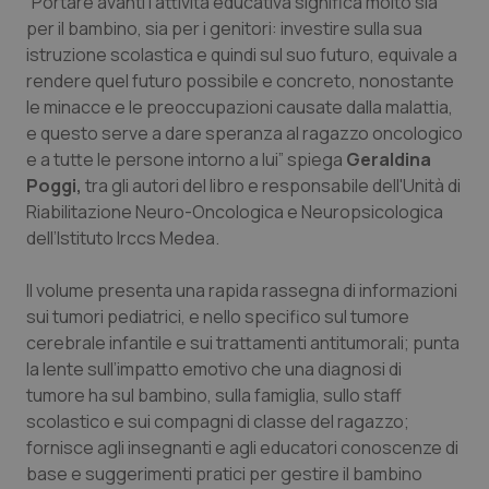
“Portare avanti l’attività educativa significa molto sia
per il bambino, sia per i genitori: investire sulla sua
Piemonte
HIV
istruzione scolastica e quindi sul suo futuro, equivale a
rendere quel futuro possibile e concreto, nonostante
Provincia Autonoma di Bolzano
Infezioni & Febbre
le minacce e le preoccupazioni causate dalla malattia,
e questo serve a dare speranza al ragazzo oncologico
Provincia Autonoma di Trento
Ipertensione & Scompenso
e a tutte le persone intorno a lui” spiega
Geraldina
Poggi,
tra gli autori del libro e responsabile dell'Unità di
Puglia
Malattie rare
Riabilitazione Neuro-Oncologica e Neuropsicologica
dell’Istituto Irccs Medea.
Sardegna
Malattia di Crohn & Rettocolite Ulcerosa
Il volume presenta una rapida rassegna di informazioni
sui tumori pediatrici, e nello specifico sul tumore
Sicilia
Neuroscienze & patologie neurodegenerative
cerebrale infantile e sui trattamenti antitumorali; punta
la lente sull’impatto emotivo che una diagnosi di
Toscana
Obesità
tumore ha sul bambino, sulla famiglia, sullo staff
scolastico e sui compagni di classe del ragazzo;
Umbria
Oftalmologia
fornisce agli insegnanti e agli educatori conoscenze di
base e suggerimenti pratici per gestire il bambino