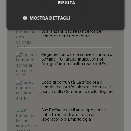
RIFIUTA
Regioni e Asl
MOSTRA DETTAGLI
Settimana della Scienza dello
Necessari
Statistici
Marketing
Spallanzani: capire la ricerca per
comprendere il presente
Regione Lombardia scrive al ministro
Schillaci: “Gli attuali indicatori non
fotografano la qualità reale del Ssn”
Necessari
Statistici
Marketing
Case di comunità. La sfida ora è
I cookie necessari contribuiscono a rendere fruibile il
riempirle di professionisti e servizi. Il
sito web abilitandone funzionalità di base quali la
punto della Conferenza delle Regioni
navigazione sulle pagine e l'accesso alle aree
protette del sito. Il sito web non è in grado di
funzionare correttamente senza questi cookie.
San Raffaele di Milano. Ispezioni e
Nome
Fornitore
/
Dominio
Scaden
criticità riscontrate, stop al
VISITOR_PRIVACY_METADATA
5 mesi
laboratorio di Embriologia
YouTube
settim
.youtube.com