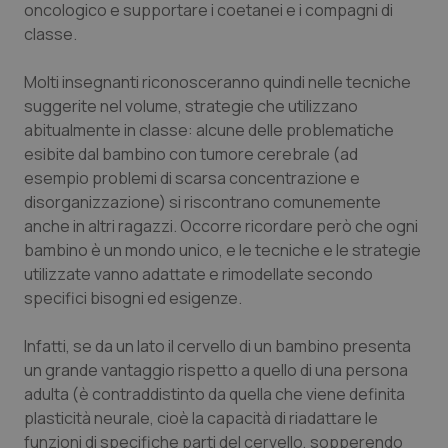
Valle D’Aosta
Oncodermatologia
oncologico e supportare i coetanei e i compagni di
classe.
Veneto
Oncoematologia
Molti insegnanti riconosceranno quindi nelle tecniche
suggerite nel volume, strategie che utilizzano
Oncologia & Nutrizione
abitualmente in classe: alcune delle problematiche
esibite dal bambino con tumore cerebrale (ad
Psoriasi & pelle
esempio problemi di scarsa concentrazione e
disorganizzazione) si riscontrano comunemente
Quotidiano Cardiologia
anche in altri ragazzi. Occorre ricordare però che ogni
bambino è un mondo unico, e le tecniche e le strategie
Quotidiano Chirurgia
utilizzate vanno adattate e rimodellate secondo
specifici bisogni ed esigenze.
Quotidiano Oncologia
Infatti, se da un lato il cervello di un bambino presenta
Quotidiano Pediatria
un grande vantaggio rispetto a quello di una persona
adulta (è contraddistinto da quella che viene definita
plasticità neurale, cioè la capacità di riadattare le
Rene & patologie urogenitali
funzioni di specifiche parti del cervello, sopperendo