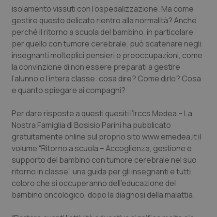
Calabria
Asma & BPCO
isolamento vissuti con l’ospedalizzazione. Ma come
gestire questo delicato rientro alla normalità? Anche
perché il ritorno a scuola del bambino, in particolare
Campania
Car-T
per quello con tumore cerebrale, può scatenare negli
insegnanti molteplici pensieri e preoccupazioni, come
Emilia-Romagna
Colesterolo & coronaropatie
la convinzione di non essere preparati a gestire
l’alunno o l’intera classe: cosa dire? Come dirlo? Cosa
Friuli Venezia Giulia
Dermatite Atopica
e quanto spiegare ai compagni?
Lazio
Diabete & glucometri
Per dare risposte a questi quesiti l’Irccs Medea – La
Nostra Famiglia di Bosisio Parini ha pubblicato
Liguria
Disturbi dell’umore
gratuitamente online sul proprio sito www.emedea.it il
volume “Ritorno a scuola – Accoglienza, gestione e
Lombardia
Dolore
supporto del bambino con tumore cerebrale nel suo
ritorno in classe”, una guida per gli insegnanti e tutti
coloro che si occuperanno dell’educazione del
Marche
Donna & Salute
bambino oncologico, dopo la diagnosi della malattia.
Molise
Epatiti