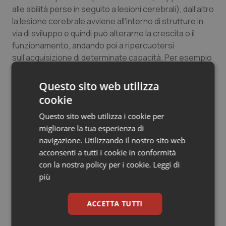
alle abilità perse in seguito a lesioni cerebrali), dall’altro
Salute orale & impianti
la lesione cerebrale avviene all’interno di strutture in
via di sviluppo e quindi può alterarne la crescita o il
Sangue & coagulazione
funzionamento, andando poi a ripercuotersi
sull’acquisizione di determinate capacità. Per esempio
Tiroide
nel bambino oncologico non sono infrequenti problemi
di apprendimento scolastico, di comportamento
Questo sito web utilizza
Tumore al seno
aggressivo, di ansia, di depressione e di ritiro sociale.
cookie
Tumore ovarico
Questo sito web utilizza i cookie per
05 Febbraio 2015
migliorare la tua esperienza di
© Riproduzione riservata
navigazione. Utilizzando il nostro sito web
Tumori del Polmone & Testa Collo
acconsenti a tutti i cookie in conformità
con la nostra policy per i cookie.
Leggi di
Tumori gastrointestinali
più
Ulcera & Reflusso
ACCETTA TUTTI
Vaccini
Potrebbe interessarti in