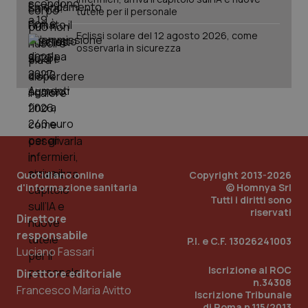
tutele per il personale
Eclissi solare del 12 agosto 2026, come
osservarla in sicurezza
Quotidiano online
Copyright 2013-2026
d'informazione sanitaria
© Homnya Srl
_ga_KM60CM4NPH
.quotidianosanita.it
1 anno
Tutti i diritti sono
mes
riservati
Direttore
responsabile
P.I. e C.F. 13026241003
Luciano Fassari
Iscrizione al ROC
Direttore editoriale
n.34308
Francesco Maria Avitto
Iscrizione Tribunale
di Roma n.115/2013