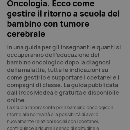
Oncologia. Ecco come
gestire il ritorno a scuola del
Scienza e Farmaci
bambino con tumore
Studi e Analisi
cerebrale
Lettere al direttore
In una guida per gli insegnanti e quanti si
occuperanno dell’educazione del
Edizioni Regionali
bambino oncologico dopo la diagnosi
della malattia, tutte le indicazioni su
QS Pro
come gestirlo e supportare i coetanei e i
compagni di classe. La guida pubblicata
Professionisti Sanitari.AI
dall’Irccs Medea è gratuita e disponibile
online.
Abruzzo
QS Pro Gold
La scuola rappresenta per il bambino oncologico il
ritorno alla normalità e la possibilità di avere
QS Club
Newsletter
Basilicata
Artrite & artrosi
nuovamente relazioni sociali con i coetanei:
contribuisce a ridurre il senso di solitudine e