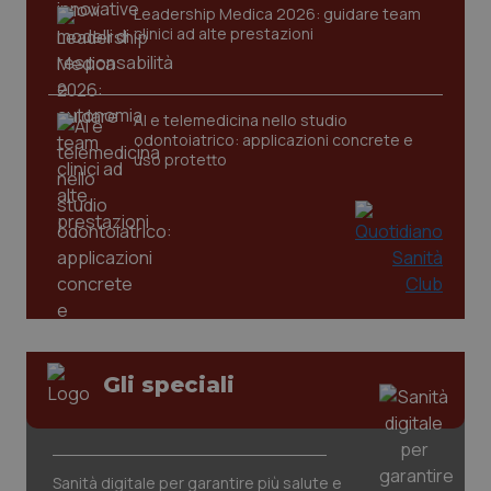
Leadership Medica 2026: guidare team
clinici ad alte prestazioni
tracking-sites-ironfish-
www.quotidianosanita.it
4
tracking-enable
settim
AI e telemedicina nello studio
2 gior
odontoiatrico: applicazioni concrete e
uso protetto
tracking-sites-ironfish-
www.quotidianosanita.it
4
session-id
settim
2 gior
_ga
1 anno
Google LLC
mes
.quotidianosanita.it
Gli speciali
Sanità digitale per garantire più salute e