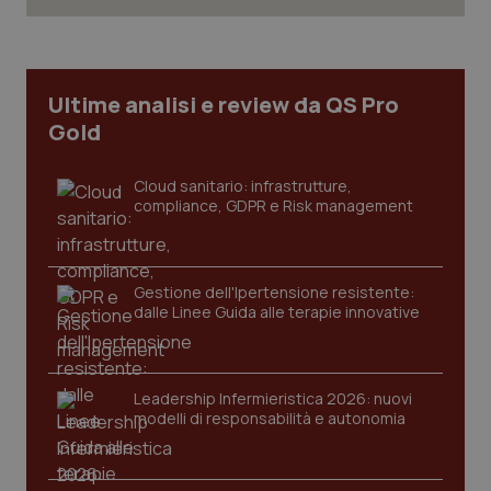
Ultime analisi e review da QS Pro
Gold
Cloud sanitario: infrastrutture,
compliance, GDPR e Risk management
Gestione dell'Ipertensione resistente:
CookieScriptConsent
5 mesi
CookieScript
dalle Linee Guida alle terapie innovative
settim
www.quotidianosanita.it
Leadership Infermieristica 2026: nuovi
modelli di responsabilità e autonomia