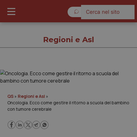
Venerdì 7 Agosto 2026
Regioni e Asl
Regioni e Asl
Cronache
QS
»
Regioni e Asl
»
Oncologia. Ecco come gestire il ritorno a scuola del bambino
Governo e Parlamento
con tumore cerebrale
Regioni e Asl
Lavoro e Professioni