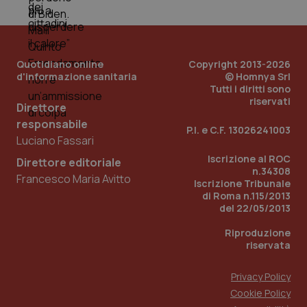
Quotidiano online
Copyright 2013-2026
d'informazione sanitaria
© Homnya Srl
Tutti i diritti sono
riservati
Direttore
responsabile
P.I. e C.F. 13026241003
Luciano Fassari
_ga_KM60CM4NPH
.quotidianosanita.it
1 anno
mes
Iscrizione al ROC
Direttore editoriale
n.34308
Francesco Maria Avitto
Iscrizione Tribunale
di Roma n.115/2013
del 22/05/2013
Riproduzione
riservata
Fornitore
/
Privacy Policy
Nome
Scadenza
Descrizion
Dominio
Cookie Policy
Nome
Fornitore
/
Dominio
Scadenza
Des
_ga_0VMQEQKQ1N
.quotidianosanita.it
1 anno 1
Questo