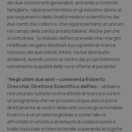
dei due concorrenti generalisti, entrambi a controllo
famigliare, rappresenterebbe un gravissimo danno al
Piemonte
HIV
perseguimento delle finalità medico-scientifiche dei
due centri d’eccellenza, che rappresentano un unicum
Provincia Autonoma di Bolzano
Infezioni & Febbre
nel campo della sanità privata italiana”. Anche perché,
si sottolinea, “lo statuto dell’Ieo prevede che i margini
Provincia Autonoma di Trento
Ipertensione & Scompenso
reddituali vengano destinati a programmi di ricerca:
nessuno dei due istituti, infatti, ha mai distribuito
Puglia
Malattie rare
dividendi, avendo posto al centro dei propri interessi
unicamente la qualità delle cure offerte al paziente”.
Sardegna
Malattia di Crohn & Rettocolite Ulcerosa
“Negli ultimi due anni – commenta Roberto
Orecchia, Direttore Scientifico dell'Ieo
– abbiamo
Sicilia
Neuroscienze & patologie neurodegenerative
ristrutturato tutta la nostra attività di ricerca e cura in
un programma che nei prossimi cinque anni ci porrà
Toscana
Obesità
direttamente al centro delle rete oncologica mondiale.
Il cancro è un problema globale e come tale va
Umbria
Oftalmologia
affrontato in un'ottica di network di collaborazioni a
livello nazionale e internazionale superando le logiche