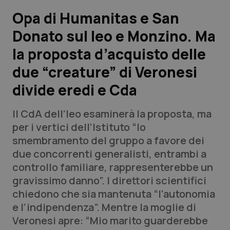
Opa di Humanitas e San
Scienza e Farmaci
Donato sul Ieo e Monzino. Ma
la proposta d’acquisto delle
Studi e Analisi
due “creature” di Veronesi
Lettere al direttore
divide eredi e Cda
Edizioni Regionali
Il CdA dell’Ieo esaminerà la proposta, ma
per i vertici dell’Istituto “lo
QS Pro
smembramento del gruppo a favore dei
due concorrenti generalisti, entrambi a
Professionisti Sanitari.AI
controllo familiare, rappresenterebbe un
gravissimo danno”. I direttori scientifici
Abruzzo
QS Pro Gold
chiedono che sia mantenuta “l’autonomia
e l’indipendenza”. Mentre la moglie di
QS Club
Newsletter
Basilicata
Artrite & artrosi
Veronesi apre: “Mio marito guarderebbe