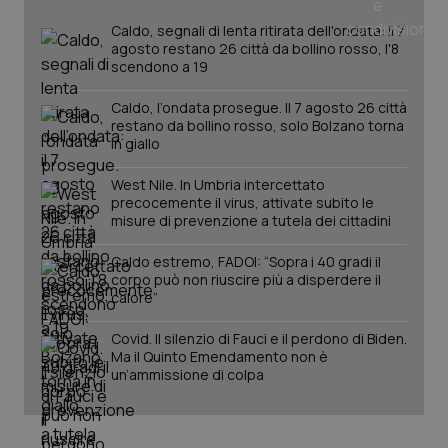
Caldo, segnali di lenta ritirata dell'ondata: il 7
agosto restano 26 città da bollino rosso, l'8
scendono a 19
Caldo, l’ondata prosegue. Il 7 agosto 26 città
restano da bollino rosso, solo Bolzano torna
in giallo
West Nile. In Umbria intercettato
precocemente il virus, attivate subito le
misure di prevenzione a tutela dei cittadini
Caldo estremo, FADOI: “Sopra i 40 gradi il
corpo può non riuscire più a disperdere il
PHPSESSID
Sessio
PHP.net
calore”
www.quotidianosanita.it
Covid. Il silenzio di Fauci e il perdono di Biden.
Ma il Quinto Emendamento non è
un’ammissione di colpa