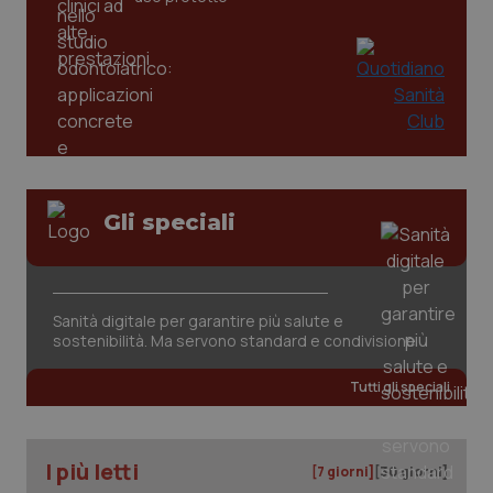
tracking-sites-ironfish-
www.quotidianosanita.it
4
tracking-enable
settim
2 gior
tracking-sites-ironfish-
www.quotidianosanita.it
4
session-id
settim
2 gior
Gli speciali
_ga
1 anno
Google LLC
mes
.quotidianosanita.it
Sanità digitale per garantire più salute e
sostenibilità. Ma servono standard e condivisione
Tutti gli speciali
I più letti
[7 giorni]
[30 giorni]