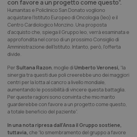
con favore a un progetto come questo”.
Calabria
Asma & BPCO
Humanitas e Policlinico San Donato vogliono
acquistare l’Istituto Europeo di Oncologia (Ieo) e il
Campania
Car-T
Centro Cardiologico Monzino. Una proposta
d'acquisto che, spiega il Gruppo Ieo, verrà esaminata e
Emilia-Romagna
Colesterolo & coronaropatie
approfondita nel corso di un prossimo Consiglio di
Amministrazione dell’Istituto. Intanto, però, l'offerta
Friuli Venezia Giulia
Dermatite Atopica
divide.
Per
Sultana Razon
, moglie di
Umberto Veronesi,
“la
Lazio
Diabete & glucometri
sinergia tra questi due poli creerebbe uno dei maggiori
centri per la lotta al cancro a livello mondiale,
Liguria
Disturbi dell’umore
aumentando le possibilità di vincere questa battaglia.
Per queste ragioni sono convinta che mio marito
Lombardia
Dolore
guarderebbe con favore a un progetto come questo,
a totale beneficio del paziente”.
Marche
Donna & Salute
In una nota ripresa dall’
Ansa
il Gruppo sostiene,
Molise
Epatiti
tuttavia,
che “lo smembramento del gruppo a favore