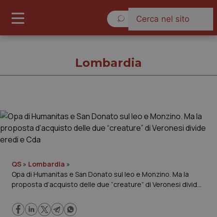
Lunedì 10 Agosto 2026
Lombardia
Lombardia
Cronache
Governo e Parlamento
QS
»
Lombardia
»
Opa di Humanitas e San Donato sul Ieo e Monzino. Ma la
proposta d’acquisto delle due “creature” di Veronesi divide
Regioni e Asl
eredi e Cda
Lavoro e Professioni