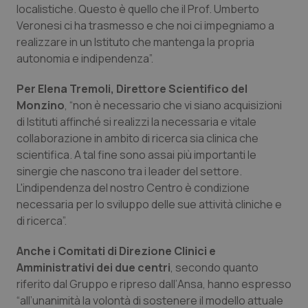
Valle D’Aosta
Oncodermatologia
localistiche. Questo è quello che il Prof. Umberto
Veronesi ci ha trasmesso e che noi ci impegniamo a
Veneto
Oncoematologia
realizzare in un Istituto che mantenga la propria
autonomia e indipendenza”.
Oncologia & Nutrizione
Per Elena Tremoli, Direttore Scientifico del
Monzino
, “non è necessario che vi siano acquisizioni
Psoriasi & pelle
di Istituti affinché si realizzi la necessaria e vitale
collaborazione in ambito di ricerca sia clinica che
Quotidiano Cardiologia
scientifica. A tal fine sono assai più importanti le
sinergie che nascono tra i leader del settore.
Quotidiano Chirurgia
L'indipendenza del nostro Centro è condizione
necessaria per lo sviluppo delle sue attività cliniche e
Quotidiano Oncologia
di ricerca”.
Anche i Comitati di Direzione Clinici e
Quotidiano Pediatria
Amministrativi dei due centri
, secondo quanto
riferito dal Gruppo e ripreso dall’
Ansa
, hanno espresso
Rene & patologie urogenitali
“all’unanimità la volontà di sostenere il modello attuale