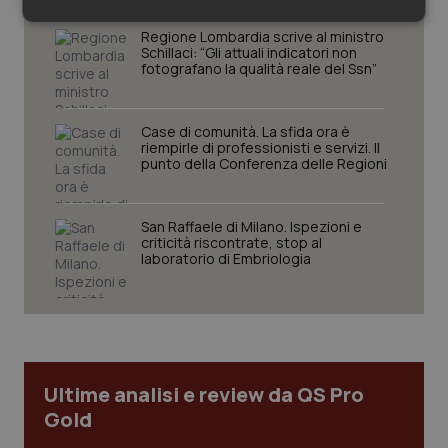
Necessari
Statistici
Marketing
Regione Lombardia scrive al ministro
Schillaci: “Gli attuali indicatori non
fotografano la qualità reale del Ssn”
Case di comunità. La sfida ora è
riempirle di professionisti e servizi. Il
punto della Conferenza delle Regioni
Necessari
Statistici
Marketing
I cookie necessari contribuiscono a rendere fruibile il
sito web abilitandone funzionalità di base quali la
San Raffaele di Milano. Ispezioni e
navigazione sulle pagine e l'accesso alle aree
criticità riscontrate, stop al
protette del sito. Il sito web non è in grado di
laboratorio di Embriologia
funzionare correttamente senza questi cookie.
Nome
Fornitore
/
Dominio
Scaden
VISITOR_PRIVACY_METADATA
5 mesi
YouTube
settim
.youtube.com
Ultime analisi e review da QS Pro
Gold