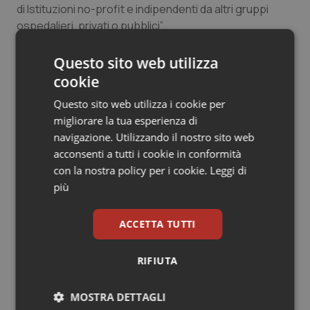
di Istituzioni no-profit e indipendenti da altri gruppi
Salute orale & impianti
ospedalieri, privati o pubblici”.
Sangue & coagulazione
Questo sito web utilizza
02 Febbraio 2017
cookie
Tiroide
© Riproduzione riservata
Questo sito web utilizza i cookie per
migliorare la tua esperienza di
Tumore al seno
navigazione. Utilizzando il nostro sito web
acconsenti a tutti i cookie in conformità
Tumore ovarico
con la nostra policy per i cookie.
Leggi di
più
Tumori del Polmone & Testa Collo
Potrebbe interessarti in
Lombardia
ACCETTA TUTTI
Tumori gastrointestinali
RIFIUTA
Ulcera & Reflusso
Settimana della Scienza dello
Spallanzani: capire la ricerca per
comprendere il presente
MOSTRA DETTAGLI
Vaccini