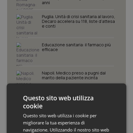
anni
Piemonte
HIV
Puglia. Unità di crisi sanitaria al lavoro,
Decaro accelera su 118, liste d’attesa
Provincia Autonoma di Bolzano
Infezioni & Febbre
e conti
Provincia Autonoma di Trento
Ipertensione & Scompenso
Educazione sanitaria: il farmaco più
efficace
Puglia
Malattie rare
Sardegna
Malattia di Crohn & Rettocolite Ulcerosa
Napoli. Medico preso a pugni dal
marito della paziente incinta
Sicilia
Neuroscienze & patologie neurodegenerative
Questo sito web utilizza
Toscana
Obesità
cookie
Questo sito web utilizza i cookie per
Umbria
Oftalmologia
Ultime analisi e review da QS Pro
migliorare la tua esperienza di
Gold
navigazione. Utilizzando il nostro sito web