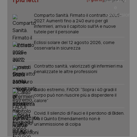
settim
www.quotidianosanita.it
Comparto Sanità. Firmato il contratto 2025-
2027. Aumenti fino a 240 euro per gli
infermieri, arriva il capitolo sull'IA e nuove
tutele per il personale
Eclissi solare del 12 agosto 2026, come
osservarla in sicurezza
Contratto sanità, valorizzati gli infermieri ma
penalizzate le altre professioni
tracking-sites-ironfish-
www.quotidianosanita.it
4
tracking-enable
settim
2 gior
Caldo estremo, FADOI: “Sopra i 40 gradi il
corpo può non riuscire più a disperdere il
calore”
tracking-sites-ironfish-
www.quotidianosanita.it
4
Covid. Il silenzio di Fauci e il perdono di Biden.
session-id
settim
2 gior
Ma il Quinto Emendamento non è
un’ammissione di colpa