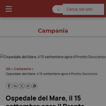
Venerdì 7 Agosto 2026
Campania
Campania
Cronache
QS
»
Campania
»
Ospedale del Mare, il 15 settembre apre il Pronto Soccorso
Governo e Parlamento
Regioni e Asl
Ospedale del Mare, il 15
Lavoro e Professioni