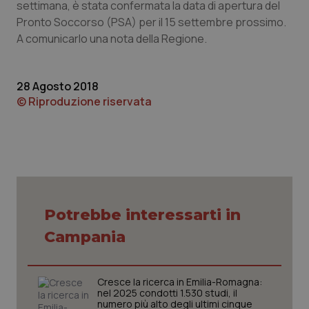
settimana, è stata confermata la data di apertura del
Calabria
Asma & BPCO
Pronto Soccorso (PSA) per il 15 settembre prossimo.
A comunicarlo una nota della Regione.
Campania
Car-T
Emilia-Romagna
Colesterolo & coronaropatie
28 Agosto 2018
© Riproduzione riservata
Friuli Venezia Giulia
Dermatite Atopica
Lazio
Diabete & glucometri
Liguria
Disturbi dell’umore
Potrebbe interessarti in
Lombardia
Dolore
Campania
Marche
Donna & Salute
Cresce la ricerca in Emilia-Romagna:
nel 2025 condotti 1.530 studi, il
Molise
Epatiti
numero più alto degli ultimi cinque