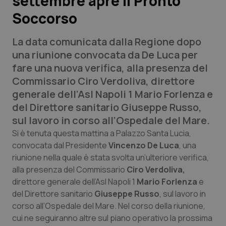
settembre apre il Pronto
Soccorso
Scienza e Farmaci
La data comunicata dalla Regione dopo
Studi e Analisi
una riunione convocata da De Luca per
fare una nuova verifica, alla presenza del
Lettere al direttore
Commissario Ciro Verdoliva, direttore
generale dell’Asl Napoli 1 Mario Forlenza e
Edizioni Regionali
del Direttore sanitario Giuseppe Russo,
sul lavoro in corso all’Ospedale del Mare.
QS Pro
Si è tenuta questa mattina a Palazzo Santa Lucia,
convocata dal Presidente
Vincenzo De Luca
, una
Professionisti Sanitari.AI
riunione nella quale è stata svolta un’ulteriore verifica,
alla presenza del Commissario
Ciro Verdoliva,
Abruzzo
QS Pro Gold
direttore generale dell’Asl Napoli 1
Mario Forlenza
e
del Direttore sanitario
Giuseppe Russo
, sul lavoro in
QS Club
Newsletter
corso all’Ospedale del Mare. Nel corso della riunione,
Basilicata
Artrite & artrosi
cui ne seguiranno altre sul piano operativo la prossima