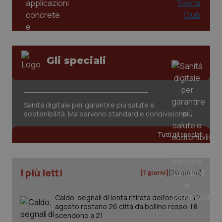
tracking-sites-ironfish-
www.quotidianosanita.it
4
session-id
settim
2 gior
Gli speciali
_ga
1 anno
Google LLC
Sanità digitale per garantire più salute e
mes
.quotidianosanita.it
sostenibilità. Ma servono standard e condivisione
Tutti gli speciali
I più letti
[7 giorni]
[30 giorni]
Caldo, segnali di lenta ritirata dell'ondata: il 7
agosto restano 26 città da bollino rosso, l'8
scendono a 21