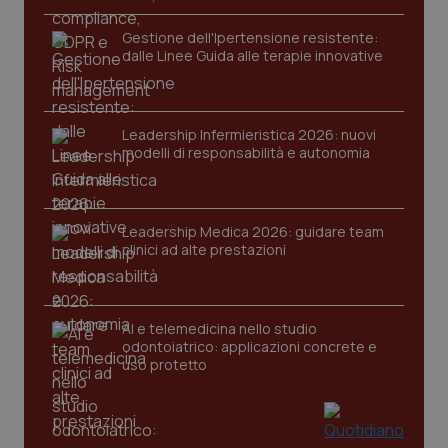
Gestione dell'Ipertensione resistente:
dalle Linee Guida alle terapie innovative
Leadership Infermieristica 2026: nuovi
modelli di responsabilità e autonomia
CookieScriptConsent
5 mesi
CookieScript
settim
www.quotidianosanita.it
Leadership Medica 2026: guidare team
clinici ad alte prestazioni
AI e telemedicina nello studio
odontoiatrico: applicazioni concrete e
uso protetto
tracking-sites-ironfish-
www.quotidianosanita.it
4
tracking-enable
settim
2 gior