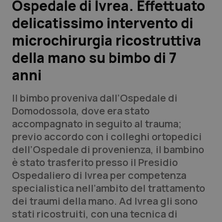
Ospedale di Ivrea. Effettuato
delicatissimo intervento di
Scienza e Farmaci
microchirurgia ricostruttiva
Studi e Analisi
della mano su bimbo di 7
anni
Lettere al direttore
Il bimbo proveniva dall’Ospedale di
Edizioni Regionali
Domodossola, dove era stato
accompagnato in seguito al trauma;
QS Pro
previo accordo con i colleghi ortopedici
dell’Ospedale di provenienza, il bambino
Professionisti Sanitari.AI
è stato trasferito presso il Presidio
Ospedaliero di Ivrea per competenza
Abruzzo
QS Pro Gold
specialistica nell’ambito del trattamento
dei traumi della mano. Ad Ivrea gli sono
QS Club
Newsletter
Basilicata
Artrite & artrosi
stati ricostruiti, con una tecnica di