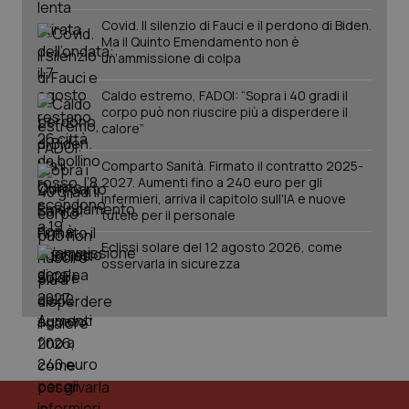
Covid. Il silenzio di Fauci e il perdono di Biden.
Ma il Quinto Emendamento non è
un’ammissione di colpa
Caldo estremo, FADOI: “Sopra i 40 gradi il
corpo può non riuscire più a disperdere il
calore”
Comparto Sanità. Firmato il contratto 2025-
2027. Aumenti fino a 240 euro per gli
infermieri, arriva il capitolo sull'IA e nuove
tutele per il personale
PHPSESSID
Sessio
PHP.net
www.quotidianosanita.it
Eclissi solare del 12 agosto 2026, come
osservarla in sicurezza