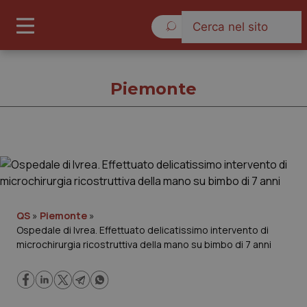
Venerdì 7 Agosto 2026
Piemonte
Piemonte
Cronache
QS
»
Piemonte
»
Ospedale di Ivrea. Effettuato delicatissimo intervento di
Governo e Parlamento
microchirurgia ricostruttiva della mano su bimbo di 7 anni
Regioni e Asl
Lavoro e Professioni