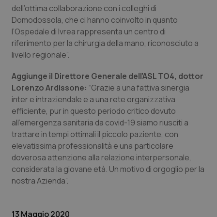
Valle D’Aosta
Oncodermatologia
dell’ottima collaborazione con i colleghi di
Domodossola, che ci hanno coinvolto in quanto
Veneto
Oncoematologia
l’Ospedale di Ivrea rappresenta un centro di
riferimento per la chirurgia della mano, riconosciuto a
Oncologia & Nutrizione
livello regionale”.
Aggiunge il Direttore Generale dell’ASL TO4, dottor
Psoriasi & pelle
Lorenzo Ardissone:
“Grazie a una fattiva sinergia
inter e intraziendale e a una rete organizzativa
Quotidiano Cardiologia
efficiente, pur in questo periodo critico dovuto
all’emergenza sanitaria da covid-19 siamo riusciti a
Quotidiano Chirurgia
trattare in tempi ottimali il piccolo paziente, con
elevatissima professionalità e una particolare
Quotidiano Oncologia
doverosa attenzione alla relazione interpersonale,
considerata la giovane età. Un motivo di orgoglio per la
Quotidiano Pediatria
nostra Azienda”.
Rene & patologie urogenitali
13 Maggio 2020