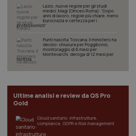
Lazio, nuove regole per gli studi
medici. Magi (Omceo Roma): “Dopo
anni di lavoro, regole più chiare, meno
burocrazia e certezza per i
professionisti”
Punti nascita Toscana. Il ministero ha
Necessari
Statistici
Marketing
deciso: chiusura per Poggibonsi,
monitoraggio di 6 mesi per
I cookie necessari contribuiscono a rendere fruibile il
Montevarchi, deroga di 12 mesi per
sito web abilitandone funzionalità di base quali la
Nottola
navigazione sulle pagine e l'accesso alle aree
protette del sito. Il sito web non è in grado di
funzionare correttamente senza questi cookie.
Nome
Fornitore
/
Dominio
Scaden
VISITOR_PRIVACY_METADATA
5 mesi
YouTube
settim
.youtube.com
Ultime analisi e review da QS Pro
Gold
Cloud sanitario: infrastrutture,
compliance, GDPR e Risk management