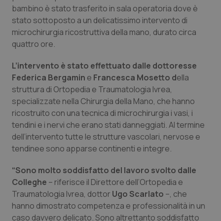
bambino è stato trasferito in sala operatoria dove è
Piemonte
HIV
stato sottoposto a un delicatissimo intervento di
microchirurgia ricostruttiva della mano, durato circa
Provincia Autonoma di Bolzano
Infezioni & Febbre
quattro ore.
L’intervento è stato effettuato dalle dottoresse
Provincia Autonoma di Trento
Ipertensione & Scompenso
Federica Bergamin
e
Francesca Mosetto d
ella
struttura di Ortopedia e Traumatologia Ivrea,
Puglia
Malattie rare
specializzate nella Chirurgia della Mano, che hanno
ricostruito con una tecnica di microchirurgia i vasi, i
Sardegna
Malattia di Crohn & Rettocolite Ulcerosa
tendini e i nervi che erano stati danneggiati. Al termine
dell’intervento tutte le strutture vascolari, nervose e
Sicilia
Neuroscienze & patologie neurodegenerative
tendinee sono apparse continenti e integre.
“Sono molto soddisfatto del lavoro svolto dalle
Toscana
Obesità
Colleghe
– riferisce il Direttore dell’Ortopedia e
Traumatologia Ivrea, dottor
Ugo Scarlato
–, che
Umbria
Oftalmologia
hanno dimostrato competenza e professionalità in un
caso davvero delicato. Sono altrettanto soddisfatto