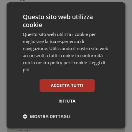
© Riproduzione riservata
Salute orale & impianti
Questo sito web utilizza
Sangue & coagulazione
cookie
Questo sito web utilizza i cookie per
Tiroide
migliorare la tua esperienza di
navigazione. Utilizzando il nostro sito web
Tumore al seno
Potrebbe interessarti in
acconsenti a tutti i cookie in conformità
Piemonte
con la nostra policy per i cookie.
Leggi di
Tumore ovarico
più
Regione Lombardia scrive al ministro
Tumori del Polmone & Testa Collo
ACCETTA TUTTI
Schillaci: “Gli attuali indicatori non
fotografano la qualità reale del Ssn”
Tumori gastrointestinali
RIFIUTA
San Raffaele di Milano. Ispezioni e
Ulcera & Reflusso
criticità riscontrate, stop al
MOSTRA DETTAGLI
laboratorio di Embriologia
Vaccini
Necessari
Statistici
Marketing