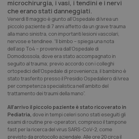
microchirurgia, i vasi, i tendini e i nervi
Calabria
Asma & BPCO
che erano stati danneggiati.
Venerdì 8 maggio è giunto all’Ospedale di Ivrea un
Campania
Car-T
piccolo paziente di 7 anni affetto da un grave trauma
alla mano sinistra, con importanti lesioni vascolari,
Emilia-Romagna
Colesterolo & coronaropatie
nervose e tendinee. “Il bimbo – spiega una nota
dell’asp To4 – proveniva dall’Ospedale di
Friuli Venezia Giulia
Dermatite Atopica
Domodossola, dove era stato accompagnato in
seguito al trauma; previo accordo con i colleghi
Lazio
Diabete & glucometri
ortopedici dell’Ospedale di provenienza, il bambino è
stato trasferito presso il Presidio Ospedaliero di Ivrea
Liguria
Disturbi dell’umore
per competenza specialistica nell’ambito del
trattamento dei traumi della mano”.
Lombardia
Dolore
All’arrivo il piccolo paziente è stato ricoverato in
Pediatria,
dove in tempi celeri sono stati eseguiti gli
Marche
Donna & Salute
esami di routine pre-operatori, compreso il tampone
fast per la ricerca del virus SARS-CoV-2, come
Molise
Epatiti
previsto da protocollo aziendale. Alle ore 20 circa il