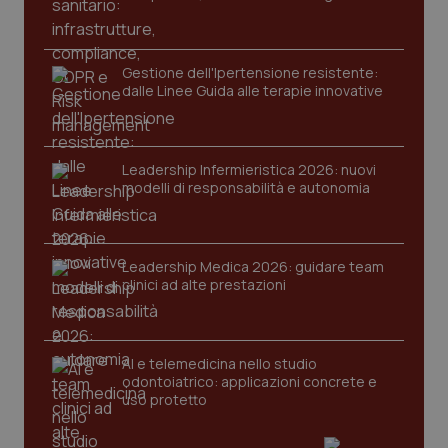
protette del sito. Il sito web non è in grado di
funzionare correttamente senza questi cookie.
Nome
Fornitore
/
Dominio
Scaden
Gestione dell'Ipertensione resistente:
VISITOR_PRIVACY_METADATA
5 mesi
YouTube
dalle Linee Guida alle terapie innovative
settim
.youtube.com
Leadership Infermieristica 2026: nuovi
modelli di responsabilità e autonomia
Leadership Medica 2026: guidare team
clinici ad alte prestazioni
AI e telemedicina nello studio
odontoiatrico: applicazioni concrete e
uso protetto
CookieScriptConsent
5 mesi
CookieScript
settim
www.quotidianosanita.it