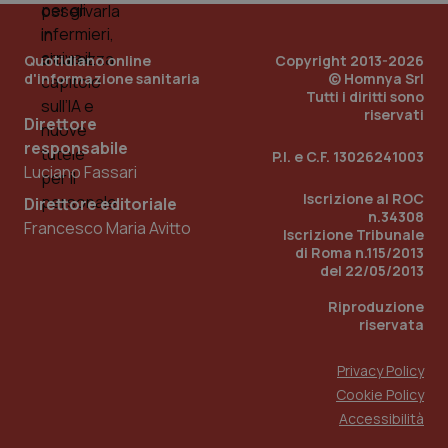
PHPSESSID
Sessio
PHP.net
Quotidiano online
Copyright 2013-2026
www.quotidianosanita.it
d'informazione sanitaria
© Homnya Srl
Tutti i diritti sono
riservati
Direttore
responsabile
P.I. e C.F. 13026241003
Luciano Fassari
Iscrizione al ROC
Direttore editoriale
n.34308
Francesco Maria Avitto
Iscrizione Tribunale
di Roma n.115/2013
del 22/05/2013
Riproduzione
riservata
Privacy Policy
Cookie Policy
_ga_KM60CM4NPH
.quotidianosanita.it
1 anno
Accessibilità
mes