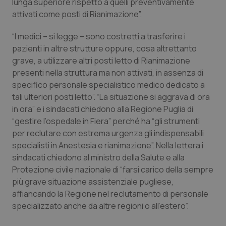
lunga superiore rispetto a quelli preventivamente
attivati come posti di Rianimazione”.
Piemonte
HIV
“I medici – si legge – sono costretti a trasferire i
Provincia Autonoma di Bolzano
Infezioni & Febbre
pazienti in altre strutture oppure, cosa altrettanto
grave, a utilizzare altri posti letto di Rianimazione
Provincia Autonoma di Trento
Ipertensione & Scompenso
presenti nella struttura ma non attivati, in assenza di
specifico personale specialistico medico dedicato a
Puglia
Malattie rare
tali ulteriori posti letto”. “La situazione si aggrava di ora
in ora” e i sindacati chiedono alla Regione Puglia di
“gestire l’ospedale in Fiera” perché ha “gli strumenti
Sardegna
Malattia di Crohn & Rettocolite Ulcerosa
per reclutare con estrema urgenza gli indispensabili
specialisti in Anestesia e rianimazione”. Nella lettera i
Sicilia
Neuroscienze & patologie neurodegenerative
sindacati chiedono al ministro della Salute e alla
Protezione civile nazionale di “farsi carico della sempre
Toscana
Obesità
più grave situazione assistenziale pugliese,
affiancando la Regione nel reclutamento di personale
Umbria
Oftalmologia
specializzato anche da altre regioni o all’estero”.