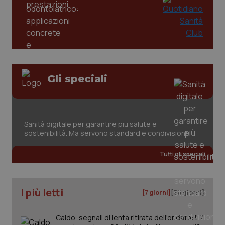
Gli speciali
tracking-sites-ironfish-
www.quotidianosanita.it
4
tracking-enable
settim
2 gior
Sanità digitale per garantire più salute e
sostenibilità. Ma servono standard e condivisione
Tutti gli speciali
tracking-sites-ironfish-
www.quotidianosanita.it
4
session-id
settim
2 gior
I più letti
[7 giorni]
[30 giorni]
Caldo, segnali di lenta ritirata dell'ondata: il 7
_ga
1 anno
Google LLC