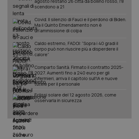
agosto restano 26 città da bollino rosso, l'8
mes
.quotidianosanita.it
scendono a 21
Covid. Il silenzio di Fauci e il perdono di Biden.
Ma il Quinto Emendamento non è
un’ammissione di colpa
Caldo estremo, FADOI: “Sopra i 40 gradi il
corpo può non riuscire più a disperdere il
calore”
Comparto Sanità. Firmato il contratto 2025-
2027. Aumenti fino a 240 euro per gli
infermieri, arriva il capitolo sull'IA e nuove
tutele per il personale
Eclissi solare del 12 agosto 2026, come
osservarla in sicurezza