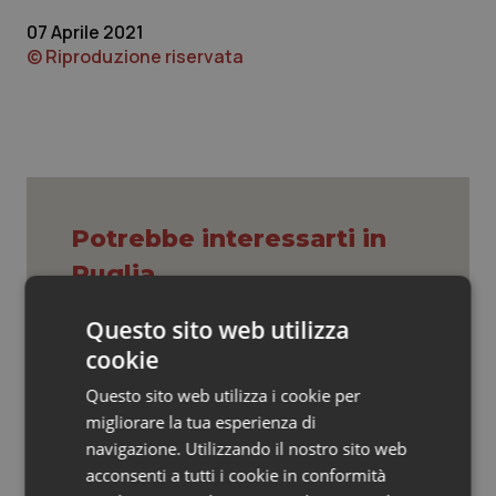
Valle D’Aosta
Oncodermatologia
07 Aprile 2021
© Riproduzione riservata
Veneto
Oncoematologia
Oncologia & Nutrizione
Psoriasi & pelle
Quotidiano Cardiologia
Potrebbe interessarti in
Puglia
Quotidiano Chirurgia
Questo sito web utilizza
Quotidiano Oncologia
Regione Lombardia scrive al ministro
cookie
Schillaci: “Gli attuali indicatori non
fotografano la qualità reale del Ssn”
Questo sito web utilizza i cookie per
Quotidiano Pediatria
migliorare la tua esperienza di
navigazione. Utilizzando il nostro sito web
San Raffaele di Milano. Ispezioni e
Rene & patologie urogenitali
criticità riscontrate, stop al
acconsenti a tutti i cookie in conformità
laboratorio di Embriologia