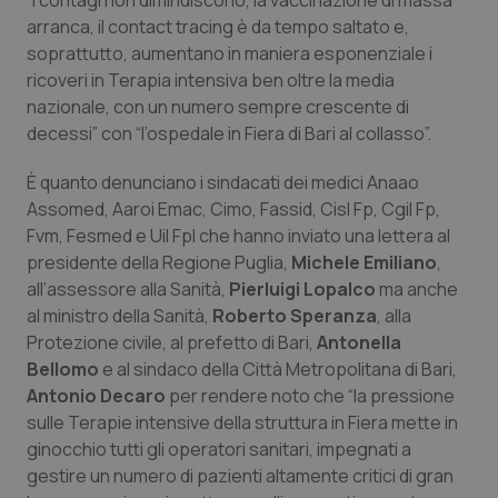
“I contagi non diminuiscono, la vaccinazione di massa
Calabria
Asma & BPCO
arranca, il contact tracing è da tempo saltato e,
soprattutto, aumentano in maniera esponenziale i
Campania
Car-T
ricoveri in Terapia intensiva ben oltre la media
nazionale, con un numero sempre crescente di
Emilia-Romagna
Colesterolo & coronaropatie
decessi” con “l’ospedale in Fiera di Bari al collasso”.
È quanto denunciano i sindacati dei medici Anaao
Friuli Venezia Giulia
Dermatite Atopica
Assomed, Aaroi Emac, Cimo, Fassid, Cisl Fp, Cgil Fp,
Fvm, Fesmed e Uil Fpl che hanno inviato una lettera al
Lazio
Diabete & glucometri
presidente della Regione Puglia,
Michele Emiliano
,
all’assessore alla Sanità,
Pierluigi Lopalco
ma anche
Liguria
Disturbi dell’umore
al ministro della Sanità,
Roberto Speranza
, alla
Protezione civile, al prefetto di Bari,
Antonella
Lombardia
Dolore
Bellomo
e al sindaco della Città Metropolitana di Bari,
Antonio Decaro
per rendere noto che “la pressione
Marche
Donna & Salute
sulle Terapie intensive della struttura in Fiera mette in
ginocchio tutti gli operatori sanitari, impegnati a
gestire un numero di pazienti altamente critici di gran
Molise
Epatiti