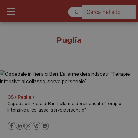
Venerdì 7 Agosto 2026
Puglia
Puglia
Cronache
QS
»
Puglia
»
Ospedale in Fiera di Bari. L’allarme dei sindacati: “Terapie
Governo e Parlamento
intensive al collasso, serve personale”
Regioni e Asl
Lavoro e Professioni