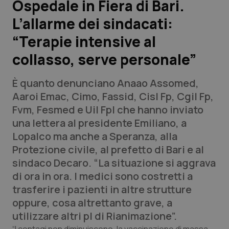
Ospedale in Fiera di Bari.
L’allarme dei sindacati:
Scienza e Farmaci
“Terapie intensive al
Studi e Analisi
collasso, serve personale”
Lettere al direttore
È quanto denunciano Anaao Assomed,
Aaroi Emac, Cimo, Fassid, Cisl Fp, Cgil Fp,
Edizioni Regionali
Fvm, Fesmed e Uil Fpl che hanno inviato
una lettera al presidente Emiliano, a
QS Pro
Lopalco ma anche a Speranza, alla
Protezione civile, al prefetto di Bari e al
Professionisti Sanitari.AI
sindaco Decaro. “La situazione si aggrava
di ora in ora. I medici sono costretti a
Abruzzo
QS Pro Gold
trasferire i pazienti in altre strutture
oppure, cosa altrettanto grave, a
QS Club
Newsletter
Basilicata
Artrite & artrosi
utilizzare altri pl di Rianimazione”.