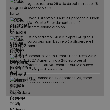
tracking-enable
settim
agosto restano 26 città da bollino rosso, l'8
2 gior
scendono a 19
Covid. Il silenzio di Fauci e il perdono di Biden.
Ma il Quinto Emendamento non è
tracking-sites-ironfish-
www.quotidianosanita.it
4
un’ammissione di colpa
session-id
settim
2 gior
Caldo estremo, FADOI: “Sopra i 40 gradi il
corpo può non riuscire più a disperdere il
calore”
_ga
1 anno
Google LLC
Comparto Sanità. Firmato il contratto 2025-
mes
.quotidianosanita.it
2027. Aumenti fino a 240 euro per gli
infermieri, arriva il capitolo sull'IA e nuove
tutele per il personale
Eclissi solare del 12 agosto 2026, come
osservarla in sicurezza