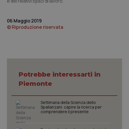
e dei relativi spazi di lavoro.
Piemonte
HIV
06 Maggio 2019
Provincia Autonoma di Bolzano
Infezioni & Febbre
© Riproduzione riservata
Provincia Autonoma di Trento
Ipertensione & Scompenso
Puglia
Malattie rare
Sardegna
Malattia di Crohn & Rettocolite Ulcerosa
Potrebbe interessarti in
Piemonte
Sicilia
Neuroscienze & patologie neurodegenerative
Toscana
Obesità
Settimana della Scienza dello
Spallanzani: capire la ricerca per
comprendere il presente
Umbria
Oftalmologia