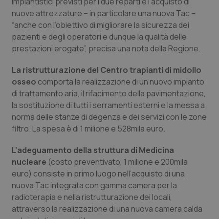
impiantistici previsti per i due reparti e l’acquisto di
Calabria
Asma & BPCO
nuove attrezzature – in particolare una nuova Tac –
“anche con l’obiettivo di migliorare la sicurezza dei
Campania
Car-T
pazienti e degli operatori e dunque la qualità delle
prestazioni erogate”, precisa una nota della Regione.
Emilia-Romagna
Colesterolo & coronaropatie
La ristrutturazione del Centro trapianti di midollo
osseo
comporta la realizzazione di un nuovo impianto
Friuli Venezia Giulia
Dermatite Atopica
di trattamento aria, il rifacimento della pavimentazione,
la sostituzione di tutti i serramenti esterni e la messa a
Lazio
Diabete & glucometri
norma delle stanze di degenza e dei servizi con le zone
filtro. La spesa è di 1 milione e 528mila euro.
Liguria
Disturbi dell’umore
L’adeguamento della struttura di Medicina
Lombardia
Dolore
nucleare
(costo preventivato, 1 milione e 200mila
euro) consiste in primo luogo nell’acquisto di una
Marche
Donna & Salute
nuova Tac integrata con gamma camera per la
radioterapia e nella ristrutturazione dei locali,
attraverso la realizzazione di una nuova camera calda
Molise
Epatiti