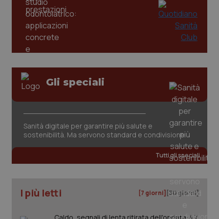
Gli speciali
CookieScriptConsent
5 mesi
CookieScript
settim
www.quotidianosanita.it
Sanità digitale per garantire più salute e
sostenibilità. Ma servono standard e condivisione
Tutti gli speciali
I più letti
[7 giorni]
[30 giorni]
tracking-sites-ironfish-
www.quotidianosanita.it
4
Caldo, segnali di lenta ritirata dell'ondata: il 7