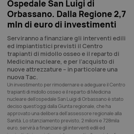
Ospedale San Luigi di
Orbassano. Dalla Regione 2,7
Scienza e Farmaci
mln di euro di investimenti
Studi e Analisi
Serviranno a finanziare gli interventi edili
Lettere al direttore
ed impiantistici previsti il Centro
trapianti di midollo osseo e il reparto di
Edizioni Regionali
Medicina nucleare, e per l’acquisto di
nuove attrezzature – in particolare una
QS Pro
nuova Tac.
Un investimento per rimodernare e adeguare il Centro
Professionisti Sanitari.AI
trapianti di midollo osseo e il reparto di Medicina
nucleare dell’ospedale San Luigi di Orbassano è stato
deciso quest’oggi dalla Giunta regionale, che ha
Abruzzo
QS Pro Gold
approvato una delibera dell’assessore regionale alla
Sanità. Lo stanziamento previsto, 2 milioni e 728mila
QS Club
Newsletter
Basilicata
Artrite & artrosi
euro, servirà a finanziare gli interventi edili ed