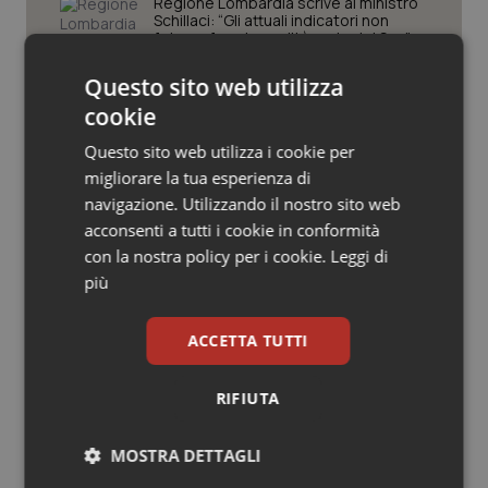
Valle D’Aosta
Oncodermatologia
Regione Lombardia scrive al ministro
Schillaci: “Gli attuali indicatori non
fotografano la qualità reale del Ssn”
Veneto
Oncoematologia
Questo sito web utilizza
Case di comunità. La sfida ora è
cookie
Oncologia & Nutrizione
riempirle di professionisti e servizi. Il
punto della Conferenza delle Regioni
Questo sito web utilizza i cookie per
Psoriasi & pelle
migliorare la tua esperienza di
navigazione. Utilizzando il nostro sito web
San Raffaele di Milano. Ispezioni e
Quotidiano Cardiologia
criticità riscontrate, stop al
acconsenti a tutti i cookie in conformità
laboratorio di Embriologia
con la nostra policy per i cookie.
Leggi di
più
Quotidiano Chirurgia
ACCETTA TUTTI
Quotidiano Oncologia
Ultime analisi e review da QS Pro
Quotidiano Pediatria
RIFIUTA
Gold
Rene & patologie urogenitali
MOSTRA DETTAGLI
Cloud sanitario: infrastrutture,