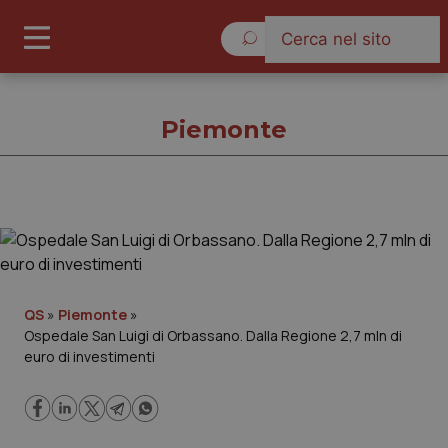
Venerdì 7 Agosto 2026
Piemonte
Piemonte
Cronache
QS
»
Piemonte
»
Ospedale San Luigi di Orbassano. Dalla Regione 2,7 mln di
Governo e Parlamento
euro di investimenti
Regioni e Asl
Lavoro e Professioni