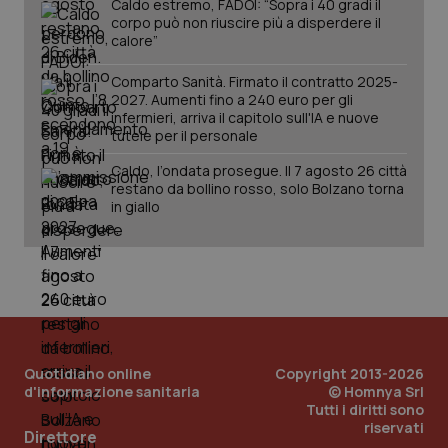
Caldo estremo, FADOI: “Sopra i 40 gradi il
corpo può non riuscire più a disperdere il
calore”
Comparto Sanità. Firmato il contratto 2025-
2027. Aumenti fino a 240 euro per gli
infermieri, arriva il capitolo sull'IA e nuove
tutele per il personale
Caldo, l’ondata prosegue. Il 7 agosto 26 città
restano da bollino rosso, solo Bolzano torna
in giallo
Quotidiano online
Copyright 2013-2026
d'informazione sanitaria
© Homnya Srl
Tutti i diritti sono
riservati
PHPSESSID
Sessio
PHP.net
Direttore
www.quotidianosanita.it