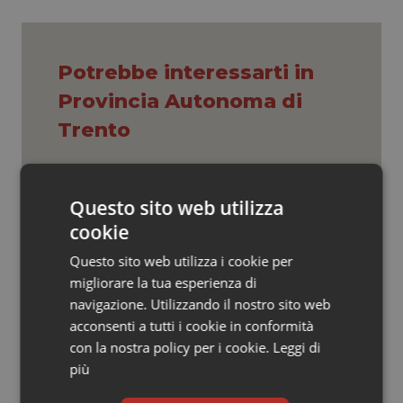
Valle D’Aosta
Oncodermatologia
Veneto
Oncoematologia
Potrebbe interessarti in
Oncologia & Nutrizione
Provincia Autonoma di
Trento
Psoriasi & pelle
Quotidiano Cardiologia
Settimana della Scienza dello
Spallanzani: capire la ricerca per
Questo sito web utilizza
comprendere il presente
cookie
Quotidiano Chirurgia
Questo sito web utilizza i cookie per
Regione Lombardia scrive al ministro
Quotidiano Oncologia
migliorare la tua esperienza di
Schillaci: “Gli attuali indicatori non
fotografano la qualità reale del Ssn”
navigazione. Utilizzando il nostro sito web
acconsenti a tutti i cookie in conformità
Quotidiano Pediatria
con la nostra policy per i cookie.
Leggi di
Case di comunità. La sfida ora è
più
riempirle di professionisti e servizi. Il
Rene & patologie urogenitali
punto della Conferenza delle Regioni