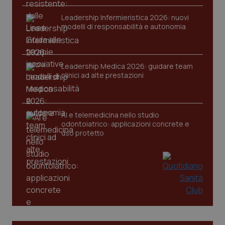
VISITOR_PRIVACY_METADATA
5 mesi
YouTube
settim
.youtube.com
Leadership Infermieristica 2026: nuovi
modelli di responsabilità e autonomia
Leadership Medica 2026: guidare team
clinici ad alte prestazioni
AI e telemedicina nello studio
odontoiatrico: applicazioni concrete e
uso protetto
CookieScriptConsent
5 mesi
CookieScript
settim
www.quotidianosanita.it