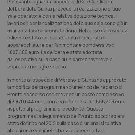
Per quanto riguarda l’ospedale di San Candido la
Calabria
Asma & BPCO
delibera della Giunta prevede la realizzazione di due
sale operatorie con la relativa dotazione tecnica. I
Campania
Car-T
lavori edili per la realizzazione delle due sale sono già in
avanzata fase di progettazione. Nel corso della seduta
Emilia-Romagna
Colesterolo & coronaropatie
odierna è stato deliberato inoltre l’acquisto di
apparecchiature per l’ammontare complessivo di
Friuli Venezia Giulia
Dermatite Atopica
1.007.488 euro. La delibera è stata adottata
dall’esecutivo sulla base di un parere favorevole
espresso nel luglio scorso.
Lazio
Diabete & glucometri
In merito all’ospedale di Merano la Giunta ha approvato
Liguria
Disturbi dell’umore
la modifica del programma volumetrico del reparto di
Pronto soccorso che prevede un costo complessivo
Lombardia
Dolore
di 3.870.644 euro con una differenza di 1.565.323 euro
rispetto al programma precedente. Questo
Marche
Donna & Salute
programma di adeguamento del Pronto soccorso era
stato definito nel 2012 sulla base di un’analisi relativa
Molise
Epatiti
alle carenze volumetriche, ai processi ed alle