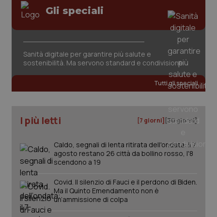
Gli speciali
Sanità digitale per garantire più salute e
sostenibilità. Ma servono standard e condivisione
tracking-sites-ironfish-
www.quotidianosanita.it
4
tracking-enable
settim
Tutti gli speciali
2 gior
I più letti
[7 giorni]
[30 giorni]
tracking-sites-ironfish-
www.quotidianosanita.it
4
session-id
settim
2 gior
Caldo, segnali di lenta ritirata dell'ondata: il 7
agosto restano 26 città da bollino rosso, l'8
scendono a 19
_ga
1 anno
Google LLC
Covid. Il silenzio di Fauci e il perdono di Biden.
mes
.quotidianosanita.it
Ma il Quinto Emendamento non è
un’ammissione di colpa