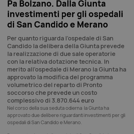
Pa Bolzano. Dalla Giunta
investimenti per gli ospedali
Scienza e Farmaci
di San Candido e Merano
Studi e Analisi
Per quanto riguarda l’ospedale di San
Lettere al direttore
Candido la delibera della Giunta prevede
la realizzazione di due sale operatorie
Edizioni Regionali
con la relativa dotazione tecnica. In
merito all’ospedale di Merano la Giunta ha
QS Pro
approvato la modifica del programma
volumetrico del reparto di Pronto
Professionisti Sanitari.AI
soccorso che prevede un costo
complessivo di 3.870.644 euro
Abruzzo
QS Pro Gold
Nel corso della sua seduta odierna la Giunta ha
approvato due delibere riguardanti investimenti per gli
QS Club
Newsletter
ospedali di San Candido e Merano.
Basilicata
Artrite & artrosi