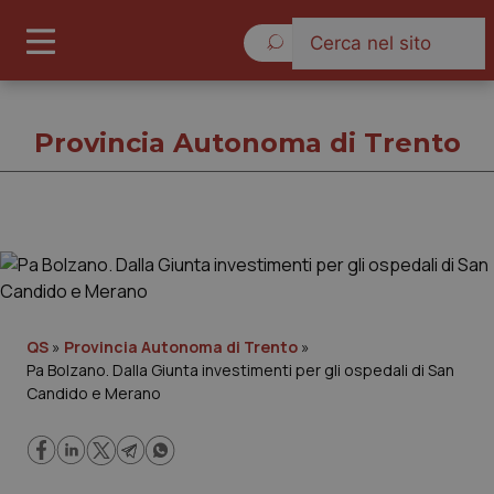
Sabato 8 Agosto 2026
Provincia Autonoma di Trento
Provincia Autonoma di Trento
Cronache
QS
»
Provincia Autonoma di Trento
»
Pa Bolzano. Dalla Giunta investimenti per gli ospedali di San
Governo e Parlamento
Candido e Merano
Regioni e Asl
Lavoro e Professioni