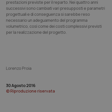
prestazioni previste per il reparto. Nei quattro anni
successivi sono cambiati vari presupposti e parametri
Piemonte
HIV
progettuali e di conseguenza si sarebbe reso
necessario un adeguamento del programma
Provincia Autonoma di Bolzano
Infezioni & Febbre
volumetrico, così come dei costi complessivi previsti
per la realizzazione del progetto.
Provincia Autonoma di Trento
Ipertensione & Scompenso
Puglia
Malattie rare
Sardegna
Malattia di Crohn & Rettocolite Ulcerosa
Lorenzo Proia
Sicilia
Neuroscienze & patologie neurodegenerative
30 Agosto 2016
Toscana
Obesità
© Riproduzione riservata
Umbria
Oftalmologia