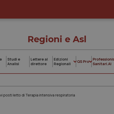
Regioni e Asl
e
Studi e
Lettere al
Edizioni
Professionis
QS Pro
Analisi
direttore
Regionali
Sanitari.AI
vi posti letto di Terapia intensiva respiratoria