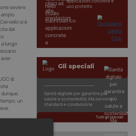
applicazioni concrete e
uso protetto
atorie severe
ù ampio
Cervello si è
cita dal
to
i a lungo
missario
 aver
Gli speciali
’UOC di
esta
o, dunque,
Sanità digitale per garantire più
salute e sostenibilità. Ma servono
ontempo, un
standard e condivisione
rave,
Tutti gli speciali