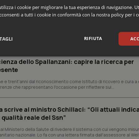
ilizza i cookie per migliorare la tua esperienza di navigazione. Ut
consenti a tutti i cookie in conformità con la nostra policy per i 
e Asl
RIFIUTA
TAGLI
ACC
sari
Statistici
Mar
ienza dello Spallanzani: capire la ricerca per
esente
e e trent'anni dal riconoscimento come Istituto di ricovero e cura a 
rrenze che rappresentano l'occasione per riflettere sul...
Necessari
Statistici
Marketing
crive al ministro Schillaci: “Gli attuali indica
tribuiscono a rendere fruibile il sito web abilitandone funzionalità di base quali la nav
 qualità reale del Ssn”
protette del sito. Il sito web non è in grado di funzionare correttamente senza questi coo
Fornitore
/
Dominio
Scadenza
Descrizione
 Ministero della Salute di rivedere il sistema con cui vengono misur
itario nazionale. Lo fa con una lettera firmata dall'assessore al Welf
METADATA
5 mesi 4
Questo cookie viene utilizzato p
YouTube