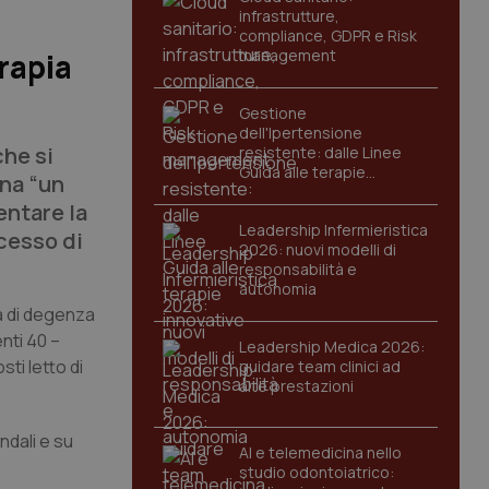
infrastrutture,
compliance, GDPR e Risk
management
erapia
Gestione
dell'Ipertensione
che si
resistente: dalle Linee
Guida alle terapie
ina “un
innovative
entare la
Leadership Infermieristica
ocesso di
2026: nuovi modelli di
responsabilità e
autonomia
ea di degenza
nti 40 –
Leadership Medica 2026:
ti letto di
guidare team clinici ad
alte prestazioni
ndali e su
AI e telemedicina nello
studio odontoiatrico: