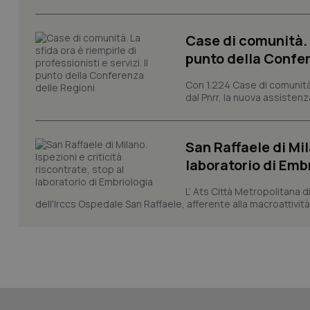
Case di comunità. L
punto della Confer
CookieScriptConse
Con 1.224 Case di comunità a
dal Pnrr, la nuova assistenza
tracking-sites-ironf
tracking-enable
San Raffaele di Mil
tracking-sites-ironf
laboratorio di Emb
session-id
L’ Ats Città Metropolitana d
_ga
dell'Irccs Ospedale San Raffaele, afferente alla macroattività 
PHPSESSID