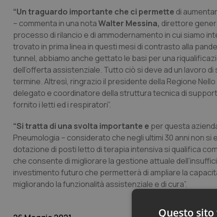
“Un traguardo importante che ci permette
di aumentare
– commenta in una nota
Walter Messina,
direttore genera
processo di rilancio e di ammodernamento in cui siamo int
trovato in prima linea in questi mesi di contrasto alla pand
tunnel, abbiamo anche gettato le basi per una riqualificaz
dell’offerta assistenziale. Tutto ciò si deve ad un lavoro d
termine. Altresì, ringrazio il presidente della Regione Ne
delegato e coordinatore della struttura tecnica di support
fornito i letti ed i respiratori”.
“Si tratta di una svolta importante e
per questa azien
Pneumologia – considerato che negli ultimi 30 anni non si er
dotazione di posti letto di terapia intensiva si qualifica co
che consente di migliorare la gestione attuale dell’insuff
investimento futuro che permetterà di ampliare la capacità
migliorando la funzionalità assistenziale e di cura”.
Questo sito 