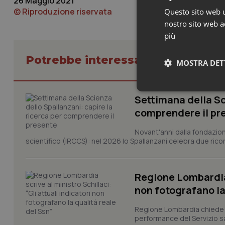
26 Maggio 2021
© Riproduzione riservata
Questo sito web ut
nostro sito web ac
più
Potrebbe interessarti in Regioni 
MOSTRA DET
Neces
Settimana della Sc
comprendere il pr
Novant'anni dalla fondazion
scientifico (IRCCS): nel 2026 lo Spallanzani celebra due rico
Regione Lombardia s
I cookie necessari con
non fotografano la
e l'accesso alle aree 
Nome
Regione Lombardia chiede al
performance del Servizio san
VISITOR_PRIVACY_