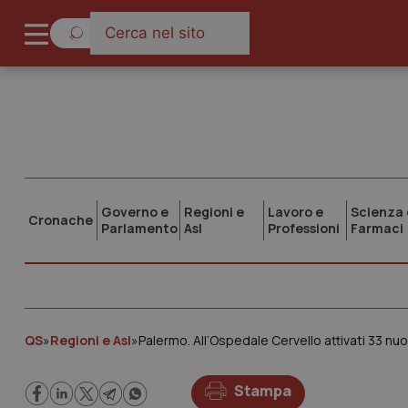
Governo e
Regioni e
Lavoro e
Scienza 
Cronache
Parlamento
Asl
Professioni
Farmaci
QS
»
Regioni e Asl
»
Palermo. All’Ospedale Cervello attivati 33 nuo
Stampa