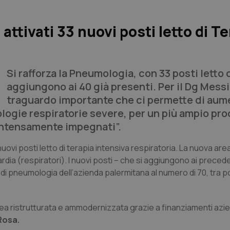
attivati 33 nuovi posti letto di T
Si rafforza la Pneumologia, con 33 posti letto 
aggiungono ai 40 già presenti. Per il Dg Mess
traguardo importante che ci permette di aum
tologie respiratorie severe, per un più ampio pr
intensamente impegnati”.
ovi posti letto di terapia intensiva respiratoria. La nuova ar
dia (respiratori). I nuovi posti – che si aggiungono ai precede
i pneumologia dell’azienda palermitana al numero di 70, tra pos
rea ristrutturata e ammodernizzata grazie a finanziamenti azie
Rosa.