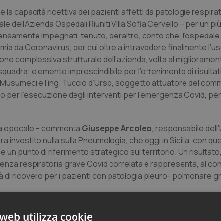
 la capacità ricettiva dei pazienti affetti da patologie respir
le dell’Azienda Ospedali Riuniti Villa Sofia Cervello – per un pi
ensamente impegnati, tenuto, peraltro, conto che, l’ospedale 
emia da Coronavirus, per cui oltre a intravedere finalmente l’us
ione complessiva strutturale dell’azienda, volta al miglioramen
i squadra: elemento imprescindibile per l’ottenimento di risultat
llo Musumeci e l’ing. Tuccio d’Urso, soggetto attuatore del com
o per l’esecuzione degli interventi per l’emergenza Covid, per
da epocale – commenta
Giuseppe Arcoleo
, responsabile dell
a investito nulla sulla Pneumologia, che oggi in Sicilia, con qu
me un punto di riferimento strategico sul territorio. Un risultat
icienza respiratoria grave Covid correlata e rappresenta, al c
 di ricovero per i pazienti con patologia pleuro- polmonare g
web utilizza cookie