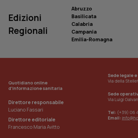
Abruzzo
Edizioni
Basilicata
Calabria
Regionali
Campania
_ga_KM60CM4NPH
Emilia-Romagna
Nome
Nome
VISITOR_INFO1_LIV
_ga_0VMQEQKQ1N
Sede legale e
Via della Stell
Quotidiano online
d'informazione sanitaria
Sede operati
__Secure-YNID
Via Luigi Galva
Direttore responsabile
Luciano Fassari
Tel:
(+39) 06 
Email:
info@h
Direttore editoriale
YSC
Francesco Maria Avitto
__Secure-