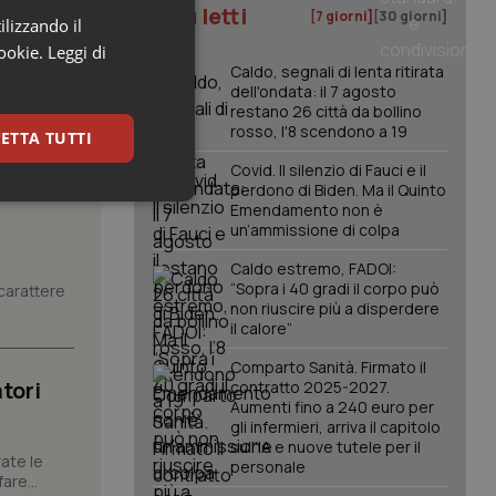
I più letti
[7 giorni]
[30 giorni]
ilizzando il
cookie.
Leggi di
Caldo, segnali di lenta ritirata
dell'ondata: il 7 agosto
restano 26 città da bollino
rosso, l'8 scendono a 19
ETTA TUTTI
Covid. Il silenzio di Fauci e il
perdono di Biden. Ma il Quinto
keting
Emendamento non è
un’ammissione di colpa
Caldo estremo, FADOI:
“Sopra i 40 gradi il corpo può
carattere
non riuscire più a disperdere
il calore”
Comparto Sanità. Firmato il
tori
contratto 2025-2027.
igazione sulle pagine
Aumenti fino a 240 euro per
kie.
gli infermieri, arriva il capitolo
sull'IA e nuove tutele per il
ate le
personale
are...
er memorizzare le