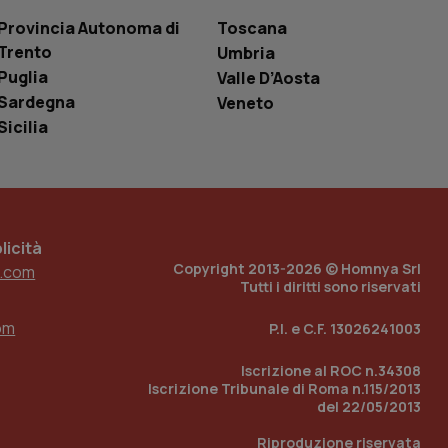
le variabili di
è un numero
Provincia Autonoma di
Toscana
o in cui viene
Trento
Umbria
r il sito, ma un
tato di accesso per
Puglia
Valle D’Aosta
Sardegna
Veneto
a Google Analytics
sione.
Sicilia
 tenere traccia
i Youtube incorporati
tics per mantenere
icità
tore del sito web sta
Copyright 2013-2026 © Homnya Srl
ell'interfaccia di
.com
Tutti i diritti sono riservati
 tenere traccia
om
i Youtube incorporati
P.I. e C.F. 13026241003
tore del sito web sta
ell'interfaccia di
Iscrizione al ROC n.34308
Iscrizione Tribunale di Roma n.115/2013
 tenere traccia
del 22/05/2013
r la gestione
Riproduzione riservata