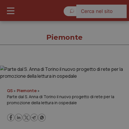
Venerdì 7 Agosto 2026
Piemonte
Piemonte
Cronache
QS
»
Piemonte
»
Parte dal S. Anna di Torino il nuovo progetto di rete per la
Governo e Parlamento
promozione della lettura in ospedale
Regioni e Asl
Lavoro e Professioni