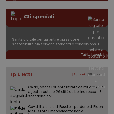
Gli speciali
_ga_KM60CM4NPH
.quotidianosanita.it
1 anno
Sanità digitale per garantire più salute e
mes
sostenibilità. Ma servono standard e condivisione
Tutti gli speciali
I più letti
[7 giorni]
[30 giorni]
Fornitore
/
Caldo, segnali di lenta ritirata dell'ondata: il 7
Nome
Scadenza
Descrizion
Dominio
agosto restano 26 città da bollino rosso, l'8
Nome
Fornitore
/
Dominio
Scadenza
Des
scendono a 21
_ga_0VMQEQKQ1N
.quotidianosanita.it
1 anno 1
Questo
mese
cookie
VISITOR_INFO1_LIVE
5 mesi 4
Que
Google LLC
viene
settimane
imp
.youtube.com
Covid. Il silenzio di Fauci e il perdono di Biden.
utilizzato
You
Ma il Quinto Emendamento non è
da Google
ten