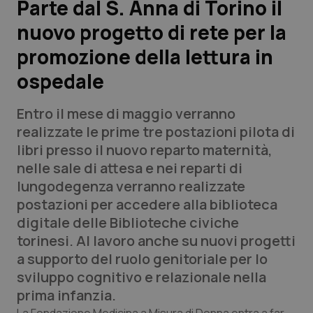
Parte dal S. Anna di Torino il
nuovo progetto di rete per la
Scienza e Farmaci
promozione della lettura in
Studi e Analisi
ospedale
Lettere al direttore
Entro il mese di maggio verranno
realizzate le prime tre postazioni pilota di
Edizioni Regionali
libri presso il nuovo reparto maternità,
nelle sale di attesa e nei reparti di
QS Pro
lungodegenza verranno realizzate
postazioni per accedere alla biblioteca
Professionisti Sanitari.AI
digitale delle Biblioteche civiche
torinesi. Al lavoro anche su nuovi progetti
Abruzzo
QS Pro Gold
a supporto del ruolo genitoriale per lo
sviluppo cognitivo e relazionale nella
QS Club
Newsletter
Basilicata
Artrite & artrosi
prima infanzia.