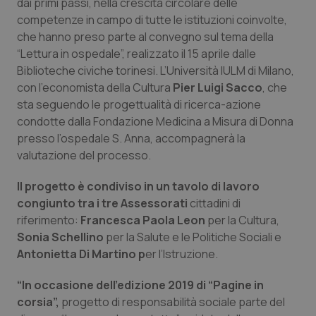
dai primi passi, nella crescita circolare delle
competenze in campo di tutte le istituzioni coinvolte,
Piemonte
HIV
che hanno preso parte al convegno sul tema della
“Lettura in ospedale”, realizzato il 15 aprile dalle
Provincia Autonoma di Bolzano
Infezioni & Febbre
Biblioteche civiche torinesi. L’Università IULM di Milano,
con l’economista della Cultura
Pier Luigi Sacco
, che
Provincia Autonoma di Trento
Ipertensione & Scompenso
sta seguendo le progettualità di ricerca-azione
condotte dalla Fondazione Medicina a Misura di Donna
Puglia
Malattie rare
presso l’ospedale S. Anna, accompagnerà la
valutazione del processo.
Sardegna
Malattia di Crohn & Rettocolite Ulcerosa
Il progetto è condiviso in un tavolo di lavoro
congiunto tra i tre Assessorati
cittadini di
Sicilia
Neuroscienze & patologie neurodegenerative
riferimento:
Francesca Paola Leon
per la Cultura,
Sonia Schellino
per la Salute e le Politiche Sociali e
Toscana
Obesità
Antonietta Di Martino p
er l’Istruzione.
Umbria
Oftalmologia
“In occasione dell’edizione 2019 di “Pagine in
corsia”,
progetto di responsabilità sociale parte del