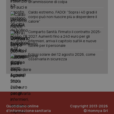
Analytics
pre
un’ammissione di colpa
per
del
mantener
vid
lo stato
inco
Caldo estremo, FADOI: “Sopra i 40 gradi il
della
può
corpo può non riuscire più a disperdere il
sessione.
det
calore”
vis
web
uti
Comparto Sanità. Firmato il contratto 2025-
nuo
2027. Aumenti fino a 240 euro per gli
ver
dell
infermieri, arriva il capitolo sull'IA e nuove
You
tutele per il personale
__Secure-YNID
.youtube.com
5 mesi 4
Que
Eclissi solare del 12 agosto 2026, come
settimane
imp
You
osservarla in sicurezza
ten
pre
del
vid
inco
può
det
vis
web
uti
nuo
ver
dell
Quotidiano online
Copyright 2013-2026
You
d'informazione sanitaria
© Homnya Srl