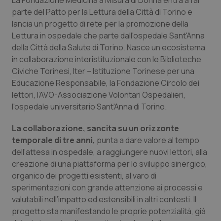
La Fondazione Medicina a Misura di Donna entra a far
Calabria
Asma & BPCO
parte del Patto per la Lettura della Città di Torino e
lancia un progetto di rete per la promozione della
Campania
Car-T
Lettura in ospedale che parte dall'ospedale Sant'Anna
della Città della Salute di Torino. Nasce un ecosistema
Emilia-Romagna
Colesterolo & coronaropatie
in collaborazione interistituzionale con le Biblioteche
Civiche Torinesi, Iter – Istituzione Torinese per una
Educazione Responsabile, la Fondazione Circolo dei
Friuli Venezia Giulia
Dermatite Atopica
lettori, l’AVO-Associazione Volontari Ospedalieri,
l'ospedale universitario Sant'Anna di Torino.
Lazio
Diabete & glucometri
La collaborazione, sancita su un orizzonte
Liguria
Disturbi dell’umore
temporale di tre anni,
punta a dare valore al tempo
dell’attesa in ospedale, a raggiungere nuovi lettori, alla
Lombardia
Dolore
creazione di una piattaforma per lo sviluppo sinergico,
organico dei progetti esistenti, al varo di
Marche
Donna & Salute
sperimentazioni con grande attenzione ai processi e
valutabili nell’impatto ed estensibili in altri contesti. Il
progetto sta manifestando le proprie potenzialità, già
Molise
Epatiti