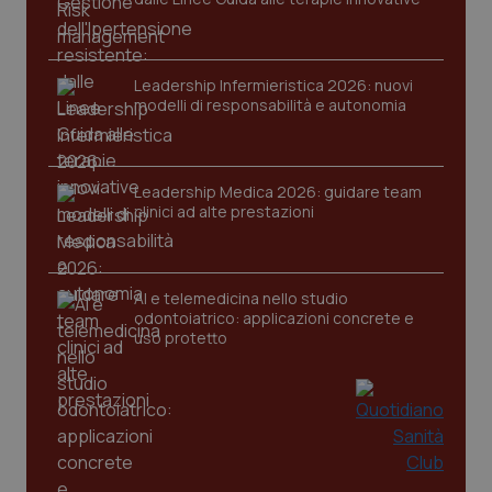
Leadership Infermieristica 2026: nuovi
modelli di responsabilità e autonomia
Leadership Medica 2026: guidare team
clinici ad alte prestazioni
PHPSESSID
Sessio
PHP.net
www.quotidianosanita.it
AI e telemedicina nello studio
odontoiatrico: applicazioni concrete e
uso protetto