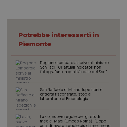
Potrebbe interessarti in
CookieScriptConsent
5 mesi
CookieScript
Piemonte
settim
www.quotidianosanita.it
Regione Lombardia scrive al ministro
Schillaci: “Gli attuali indicatori non
fotografano la qualità reale del Ssn”
San Raffaele di Milano. Ispezioni e
criticità riscontrate, stop al
laboratorio di Embriologia
tracking-sites-ironfish-
www.quotidianosanita.it
4
tracking-enable
settim
Lazio, nuove regole per gli studi
2 gior
medici. Magi (Omceo Roma): “Dopo
anni di lavoro, regole più chiare, meno