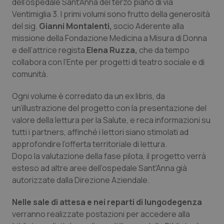
dell’ospedale Sant'Anna del terzo piano di via
Salute orale & impianti
Ventimiglia 3. I primi volumi sono frutto della generosità
del sig.
Gianni Montalenti,
socio Aderente alla
Sangue & coagulazione
missione della Fondazione Medicina a Misura di Donna
e dell’attrice regista
Elena Ruzza,
che da tempo
collabora con l’Ente per progetti di teatro sociale e di
Tiroide
comunità.
Tumore al seno
Ogni volume è corredato da un ex libris, da
un’illustrazione del progetto con la presentazione del
Tumore ovarico
valore della lettura per la Salute, e reca informazioni su
tutti i partners, affinché i lettori siano stimolati ad
Tumori del Polmone & Testa Collo
approfondire l’offerta territoriale di lettura.
Dopo la valutazione della fase pilota, il progetto verrà
Tumori gastrointestinali
esteso ad altre aree dell’ospedale Sant'Anna già
autorizzate dalla Direzione Aziendale.
Ulcera & Reflusso
Nelle sale di attesa e nei reparti di lungodegenza
verranno realizzate postazioni per accedere alla
Vaccini