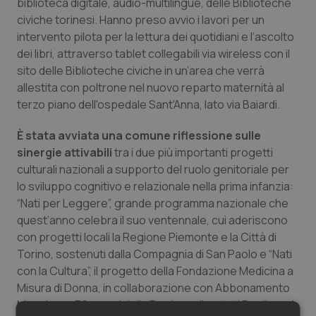
biblioteca digitale, audio-multilingue, delle Biblioteche
civiche torinesi. Hanno preso avvio i lavori per un
intervento pilota per la lettura dei quotidiani e l’ascolto
dei libri, attraverso tablet collegabili via wireless con il
sito delle Biblioteche civiche in un’area che verrà
allestita con poltrone nel nuovo reparto maternità al
terzo piano dell'ospedale Sant'Anna, lato via Baiardi.
È stata avviata una comune riflessione sulle
sinergie attivabili
tra i due più importanti progetti
culturali nazionali a supporto del ruolo genitoriale per
lo sviluppo cognitivo e relazionale nella prima infanzia:
“Nati per Leggere”, grande programma nazionale che
quest’anno celebra il suo ventennale, cui aderiscono
con progetti locali la Regione Piemonte e la Città di
Torino, sostenuti dalla Compagnia di San Paolo e “Nati
con la Cultura”, il progetto della Fondazione Medicina a
Misura di Donna, in collaborazione con Abbonamento
Musei, con 36 musei della Regione diventati Family and