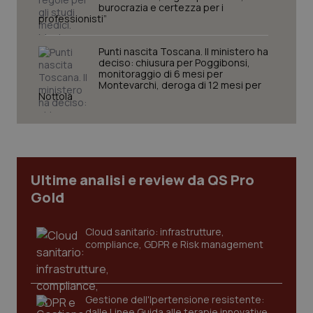
burocrazia e certezza per i
professionisti”
tracking-sites-ironfish-
www.quotidianosanita.it
4
session-id
settim
Punti nascita Toscana. Il ministero ha
2 gior
deciso: chiusura per Poggibonsi,
monitoraggio di 6 mesi per
Montevarchi, deroga di 12 mesi per
Nottola
_ga
1 anno
Google LLC
mes
.quotidianosanita.it
Ultime analisi e review da QS Pro
Gold
Cloud sanitario: infrastrutture,
compliance, GDPR e Risk management
Gestione dell'Ipertensione resistente:
dalle Linee Guida alle terapie innovative