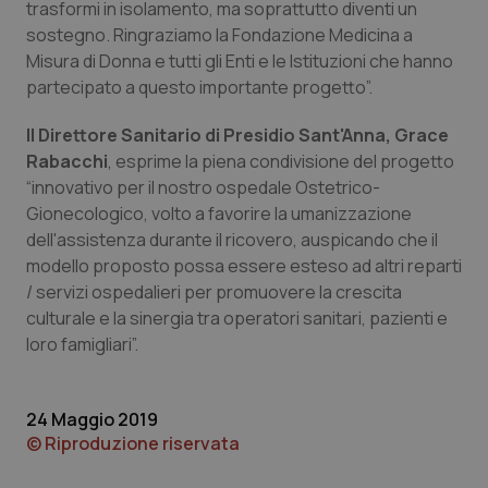
trasformi in isolamento, ma soprattutto diventi un
sostegno. Ringraziamo la Fondazione Medicina a
Misura di Donna e tutti gli Enti e le Istituzioni che hanno
partecipato a questo importante progetto”.
Necessari
Statistici
Marketing
Il Direttore Sanitario di Presidio Sant'Anna, Grace
I cookie necessari contribuiscono a rendere fruibile il
Rabacchi
, esprime la piena condivisione del progetto
sito web abilitandone funzionalità di base quali la
“innovativo per il nostro ospedale Ostetrico-
navigazione sulle pagine e l'accesso alle aree
protette del sito. Il sito web non è in grado di
Gionecologico, volto a favorire la umanizzazione
funzionare correttamente senza questi cookie.
dell'assistenza durante il ricovero, auspicando che il
Nome
Fornitore
/
Dominio
Scaden
modello proposto possa essere esteso ad altri reparti
VISITOR_PRIVACY_METADATA
5 mesi
YouTube
/ servizi ospedalieri per promuovere la crescita
settim
.youtube.com
culturale e la sinergia tra operatori sanitari, pazienti e
loro famigliari”.
24 Maggio 2019
© Riproduzione riservata