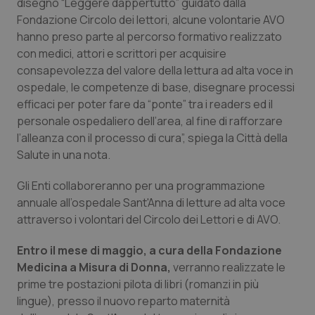
Valle D’Aosta
Oncodermatologia
disegno “Leggere dappertutto” guidato dalla
Fondazione Circolo dei lettori, alcune volontarie AVO
hanno preso parte al percorso formativo realizzato
Veneto
Oncoematologia
con medici, attori e scrittori per acquisire
consapevolezza del valore della lettura ad alta voce in
Oncologia & Nutrizione
ospedale, le competenze di base, disegnare processi
efficaci per poter fare da “ponte” tra i readers ed il
Psoriasi & pelle
personale ospedaliero dell’area, al fine di rafforzare
l’alleanza con il processo di cura”, spiega la Città della
Quotidiano Cardiologia
Salute in una nota.
Quotidiano Chirurgia
Gli Enti collaboreranno per una programmazione
annuale all’ospedale Sant'Anna di letture ad alta voce
attraverso i volontari del Circolo dei Lettori e di AVO.
Quotidiano Oncologia
Entro il mese di maggio, a cura della Fondazione
Quotidiano Pediatria
Medicina a Misura di Donna,
verranno realizzate le
prime tre postazioni pilota di libri (romanzi in più
Rene & patologie urogenitali
lingue), presso il nuovo reparto maternità