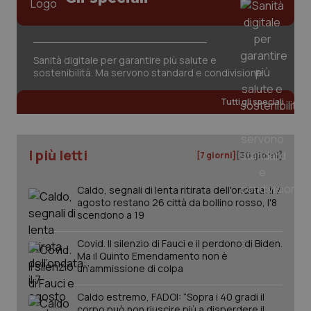
Sanità digitale per garantire più salute e
sostenibilità. Ma servono standard e condivisione
tracking-sites-ironfish-
www.quotidianosanita.it
4
tracking-enable
Tutti gli speciali
settim
2 gior
I più letti
[7 giorni]
[30 giorni]
tracking-sites-ironfish-
www.quotidianosanita.it
4
session-id
settim
Caldo, segnali di lenta ritirata dell'ondata: il 7
2 gior
agosto restano 26 città da bollino rosso, l'8
scendono a 19
Covid. Il silenzio di Fauci e il perdono di Biden.
_ga
1 anno
Google LLC
Ma il Quinto Emendamento non è
mes
.quotidianosanita.it
un’ammissione di colpa
Caldo estremo, FADOI: “Sopra i 40 gradi il
corpo può non riuscire più a disperdere il