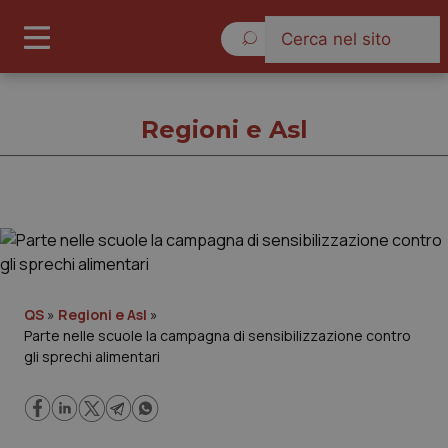
Domenica 9 Agosto 2026
Regioni e Asl
Regioni e Asl
Cronache
QS
»
Regioni e Asl
»
Parte nelle scuole la campagna di sensibilizzazione contro
Governo e Parlamento
gli sprechi alimentari
Regioni e Asl
Lavoro e Professioni