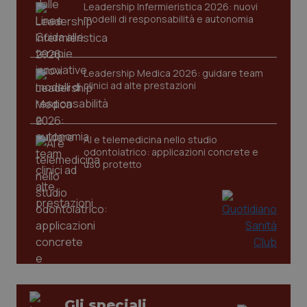
VISITOR_PRIVACY_METADATA
5 mesi
YouTube
Leadership Infermieristica 2026: nuovi
settim
.youtube.com
modelli di responsabilità e autonomia
Leadership Medica 2026: guidare team
clinici ad alte prestazioni
AI e telemedicina nello studio
odontoiatrico: applicazioni concrete e
uso protetto
CookieScriptConsent
5 mesi
CookieScript
settim
www.quotidianosanita.it
Gli speciali