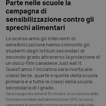
Parte nelle scuole la
campagna di
Scienza e Farmaci
sensibilizzazione contro gli
Studi e Analisi
sprechi alimentari
Lettere al direttore
Lo scorso anno gli interventi di
sensibilizzazione hanno coinvolto gli
Edizioni Regionali
studenti degli istituti secondari di
secondo grado attraverso la proiezione di
QS Pro
un docu-film canadese
Just eat it.
Quest’anno l’iniziativa sarà rivolta alle
Professionisti Sanitari.AI
classi terze, quarte e quinte della scuola
primaria e a tutte le classi della scuola
Abruzzo
QS Pro Gold
secondaria di I grado.
Sarà inaugurata venerdì 16 ottobre, in occasione della
QS Club
Newsletter
Basilicata
Artrite & artrosi
Giornata mondiale dell’alimentazione 2015, la nuova
campagna di sensibilizzazione promossa dalla Valle