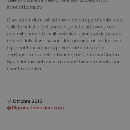
Valle d’Aosta e del Piemonte e si articolerà in 166
incontri formativi.
Piemonte
HIV
Oltre ad attività di intrattenimento ed approfondimento
Provincia Autonoma di Bolzano
Infezioni & Febbre
sulle tematiche “antispreco” gestite, attraverso un
apposito prodotto multimediale a valenza didattica, da
Provincia Autonoma di Trento
Ipertensione & Scompenso
esperti delle Associazioni dei consumatori valdostane
e piemontesi, vi sarà la proiezione del cartoon
zerØspreco – zerØfood waste, realizzato dal Centro
Puglia
Malattie rare
Sperimentale del cinema e appositamente ideato per
questa iniziativa.
Sardegna
Malattia di Crohn & Rettocolite Ulcerosa
Sicilia
Neuroscienze & patologie neurodegenerative
Toscana
Obesità
14 Ottobre 2015
© Riproduzione riservata
Umbria
Oftalmologia