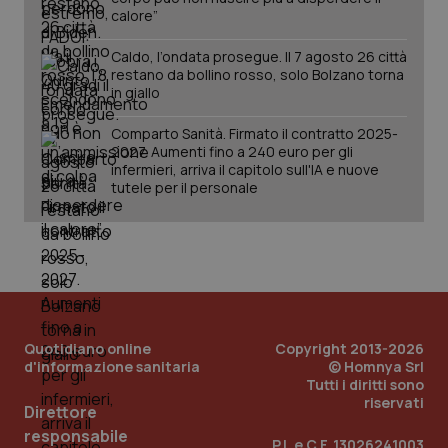
calore”
Caldo, l’ondata prosegue. Il 7 agosto 26 città
restano da bollino rosso, solo Bolzano torna
in giallo
Comparto Sanità. Firmato il contratto 2025-
2027. Aumenti fino a 240 euro per gli
infermieri, arriva il capitolo sull'IA e nuove
tutele per il personale
Quotidiano online
Copyright 2013-2026
d'informazione sanitaria
© Homnya Srl
Tutti i diritti sono
riservati
Direttore
PHPSESSID
Sessio
PHP.net
www.quotidianosanita.it
responsabile
P.I. e C.F. 13026241003