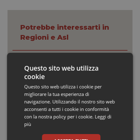
Valle D’Aosta
Oncodermatologia
Veneto
Oncoematologia
Potrebbe interessarti in
Oncologia & Nutrizione
Regioni e Asl
Psoriasi & pelle
Settimana della Scienza dello
Spallanzani: capire la ricerca per
Quotidiano Cardiologia
Questo sito web utilizza
comprendere il presente
cookie
Quotidiano Chirurgia
Questo sito web utilizza i cookie per
Regione Lombardia scrive al ministro
Schillaci: “Gli attuali indicatori non
migliorare la tua esperienza di
fotografano la qualità reale del Ssn”
Quotidiano Oncologia
navigazione. Utilizzando il nostro sito web
acconsenti a tutti i cookie in conformità
Quotidiano Pediatria
con la nostra policy per i cookie.
Leggi di
Case di comunità. La sfida ora è
riempirle di professionisti e servizi. Il
più
punto della Conferenza delle Regioni
Rene & patologie urogenitali