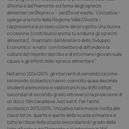
Calabria
Asma & BPCO
d’Aosta e dal Piemonte sul tema degli sprechi
alimentari zerØspreco – zerØfood waste. “L’iniziativa –
Campania
Car-T
spiega una nota della Regione Valle D’Aosta –
rappresenta la prosecuzione del progetto Una buona
occasione (contribuisci anche tu a ridurre gli sprechi
Emilia-Romagna
Colesterolo & coronaropatie
alimentari), finanziato dal Ministero dello Sviluppo
Economico” e nato “con l’obiettivo di diffondere la
Friuli Venezia Giulia
Dermatite Atopica
cultura del rispetto del cibo e di informare i giovani sulle
cause e gli effetti dello spreco alimentare”.
Lazio
Diabete & glucometri
Nell’anno 2014/2015, gli interventi di sensibilizzazione
Liguria
Disturbi dell’umore
nel mondo scolastico hanno coinvolto quasi diecimila
studenti piemontesi e valdostani in più di 80 istituti
Lombardia
Dolore
secondari di secondo grado attraverso la proiezione di
un docu-film canadese Just eat it. Per l’anno
scolastico 2015/2016, l’iniziativa sarà invece rivolta alle
Marche
Donna & Salute
classi terze, quarte e quinte della scuola primaria e a
tutte le classi della scuola secondaria di I grado della
Molise
Epatiti