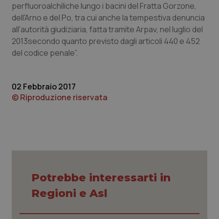
perfluoroalchiliche lungo i bacini del Fratta Gorzone,
Piemonte
HIV
dell'Arno e del Po, tra cui anche la tempestiva denuncia
all'autorità giudiziaria, fatta tramite Arpav, nel luglio del
2013secondo quanto previsto dagli articoli 440 e 452
Provincia Autonoma di Bolzano
Infezioni & Febbre
del codice penale”.
Provincia Autonoma di Trento
Ipertensione & Scompenso
02 Febbraio 2017
Puglia
Malattie rare
© Riproduzione riservata
Sardegna
Malattia di Crohn & Rettocolite Ulcerosa
Sicilia
Neuroscienze & patologie neurodegenerative
Toscana
Obesità
Potrebbe interessarti in
Regioni e Asl
Umbria
Oftalmologia