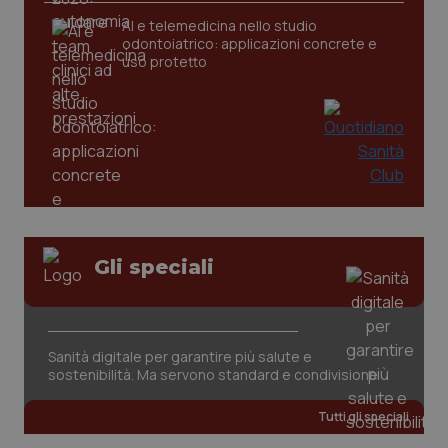
AI e telemedicina nello studio
odontoiatrico: applicazioni concrete e
uso protetto
CookieScriptConsent
5 mesi
CookieScript
settim
www.quotidianosanita.it
Gli speciali
Sanità digitale per garantire più salute e
sostenibilità. Ma servono standard e condivisione
Tutti gli speciali