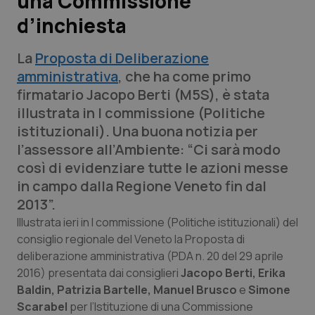
una Commissione
d’inchiesta
Scienza e Farmaci
La
Proposta di Deliberazione
Studi e Analisi
amministrativa
, che ha come primo
firmatario Jacopo Berti (M5S), è stata
Lettere al direttore
illustrata in I commissione (Politiche
istituzionali). Una buona notizia per
Edizioni Regionali
l’assessore all’Ambiente: “Ci sarà modo
così di evidenziare tutte le azioni messe
QS Pro
in campo dalla Regione Veneto fin dal
2013”.
Professionisti Sanitari.AI
Illustrata ieri in I commissione (Politiche istituzionali) del
consiglio regionale del Veneto la Proposta di
Abruzzo
QS Pro Gold
deliberazione amministrativa (PDA n. 20 del 29 aprile
2016) presentata dai consiglieri
Jacopo Berti, Erika
QS Club
Newsletter
Basilicata
Artrite & artrosi
Baldin, Patrizia Bartelle, Manuel Brusco
e
Simone
Scarabel
per l’Istituzione di una Commissione