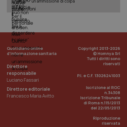
un’ammissione di colpa
Quotidiano online
Copyright 2013-2026
d'informazione sanitaria
© Homnya Srl
Tutti i diritti sono
riservati
Direttore
responsabile
P.I. e C.F. 13026241003
Luciano Fassari
Iscrizione al ROC
Direttore editoriale
n.34308
PHPSESSID
Sessio
PHP.net
Francesco Maria Avitto
www.quotidianosanita.it
Iscrizione Tribunale
di Roma n.115/2013
del 22/05/2013
Riproduzione
riservata