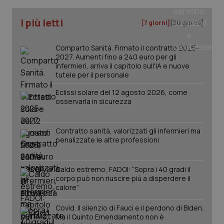
I più letti
tracking-sites-ironfish-
www.quotidianosanita.it
4
[7 giorni]
[30 giorni]
tracking-enable
settim
2 gior
Comparto Sanità. Firmato il contratto 2025-
2027. Aumenti fino a 240 euro per gli
infermieri, arriva il capitolo sull'IA e nuove
tutele per il personale
tracking-sites-ironfish-
www.quotidianosanita.it
4
session-id
settim
Eclissi solare del 12 agosto 2026, come
2 gior
osservarla in sicurezza
Contratto sanità, valorizzati gli infermieri ma
_ga
1 anno
Google LLC
penalizzate le altre professioni
mes
.quotidianosanita.it
Caldo estremo, FADOI: “Sopra i 40 gradi il
corpo può non riuscire più a disperdere il
calore”
Covid. Il silenzio di Fauci e il perdono di Biden.
Ma il Quinto Emendamento non è