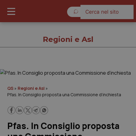
Giovedì 6 Agosto 2026
Regioni e Asl
Regioni e Asl
Cronache
QS
»
Regioni e Asl
»
Pfas. In Consiglio proposta una Commissione d’inchiesta
Governo e Parlamento
Regioni e Asl
Pfas. In Consiglio proposta
Lavoro e Professioni