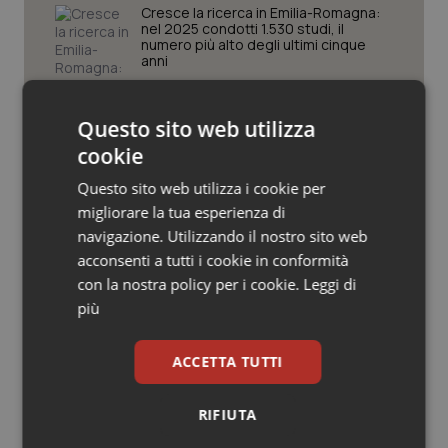
Valle D’Aosta
Oncodermatologia
Cresce la ricerca in Emilia-Romagna:
nel 2025 condotti 1.530 studi, il
numero più alto degli ultimi cinque
Veneto
Oncoematologia
anni
Oncologia & Nutrizione
Che pizza l’Inail…
Questo sito web utilizza
cookie
Psoriasi & pelle
Questo sito web utilizza i cookie per
Puglia. Unità di crisi sanitaria al lavoro,
Quotidiano Cardiologia
migliorare la tua esperienza di
Decaro accelera su 118, liste d’attesa
e conti
navigazione. Utilizzando il nostro sito web
acconsenti a tutti i cookie in conformità
Quotidiano Chirurgia
con la nostra policy per i cookie.
Leggi di
Medicina generale. Stefani: “+20%
più
domande di ammissione al Corso,
Quotidiano Oncologia
premiate le scelte della Regione”
ACCETTA TUTTI
Quotidiano Pediatria
RIFIUTA
Rene & patologie urogenitali