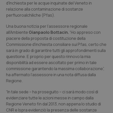
d'Inchiesta per le acque inquinate del Veneto in
Calabria
Asma & BPCO
relazione alla contaminazione di sostanze
perfluoroalchiliche (Pfas).
Campania
Car-T
Una buona notizia per l’assessore regionale
Emilia-Romagna
Colesterolo & coronaropatie
all’Ambiente
Gianpaolo Bottacin.
“Ho appreso con
piacere della proposta di costituzione della
Friuli Venezia Giulia
Dermatite Atopica
Commissione d'inchiesta consiliare sui Pfas, certo che
sarà in grado di garantire tutti gli approfondimenti sulla
Lazio
Diabete & glucometri
questione. E proprio per questo rinnovo la mia
disponibilità ad essere ascoltato per primo in tale
commissione garantendo la massima collaborazione”,
Liguria
Disturbi dell’umore
ha affermato l’assessore in una nota diffusa dalla
Regione.
Lombardia
Dolore
“In tale sede – ha proseguito – ci sarà modo così di
Marche
Donna & Salute
evidenziare tutte le azioni messe in campo dalla
Regione Veneto fin dal 2013, non appena lo studio di
Molise
Epatiti
CNR e Ispra evidenziò la presenza delle sostanze