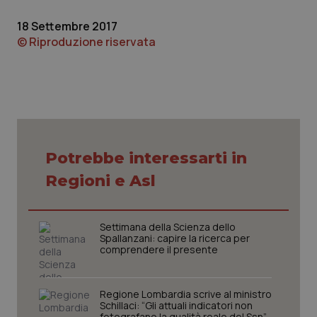
Piemonte
HIV
18 Settembre 2017
© Riproduzione riservata
Provincia Autonoma di Bolzano
Infezioni & Febbre
Provincia Autonoma di Trento
Ipertensione & Scompenso
Puglia
Malattie rare
Potrebbe interessarti in
Sardegna
Malattia di Crohn & Rettocolite Ulcerosa
Regioni e Asl
Sicilia
Neuroscienze & patologie neurodegenerative
Settimana della Scienza dello
Spallanzani: capire la ricerca per
Toscana
Obesità
comprendere il presente
Umbria
Oftalmologia
Regione Lombardia scrive al ministro
Schillaci: “Gli attuali indicatori non
fotografano la qualità reale del Ssn”