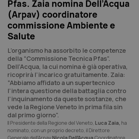
Pfas. Zaia nomina Dell’Acqua
(Arpav) coordinatore
Scienza e Farmaci
commissione Ambiente e
Studi e Analisi
Salute
Lettere al direttore
L’organismo ha assorbito le competenze
della “Commissione Tecnica Pfas”.
Edizioni Regionali
Dell’Acqua, la cui nomina è già operativa,
ricoprirà l’incarico gratuitamente. Zaia:
QS Pro
“Abbiamo affidato a un supertecnico
l’intera questione della battaglia contro
Professionisti Sanitari.AI
l’inquinamento da queste sostanze, che
vede la Regione Veneto in prima fila sin
Abruzzo
QS Pro Gold
dal primo giorno”.
Il Presidente della Regione del Veneto,
Luca Zaia,
ha
QS Club
Newsletter
Basilicata
Artrite & artrosi
nominato, con un proprio decreto, il Direttore
Generale dell’Arpav
Nicola Dell’Acqua
Coordinatore