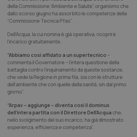
Calabria
Asma & BPCO
della Commissione “Ambiente e Salute”, organismo che
dallo scorso giugno ha assorbito le competenze della
Campania
Car-T
“Commissione Tecnica Pfas”.
Dell’Acqua, la cui nomina è già operativa, ricoprirà
Emilia-Romagna
Colesterolo & coronaropatie
l’incarico gratuitamente.
Friuli Venezia Giulia
Dermatite Atopica
“Abbiamo così affidato a un supertecnico
–
commenta il Governatore – l’intera questione della
Lazio
Diabete & glucometri
battaglia contro l’inquinamento da queste sostanze,
che vede la Regione in prima fila, sia con le strutture
Liguria
Disturbi dell’umore
dell’ambiente che con quelle della sanità, sin dal primo
giorno”.
Lombardia
Dolore
“Arpav – aggiunge – diventa così il dominus
dell’intera partita con il Direttore Dell’Acqua
che,
Marche
Donna & Salute
nello svolgimento del suo incarico, ha già dimostrato
esperienza, efficienza e competenza”.
Molise
Epatiti