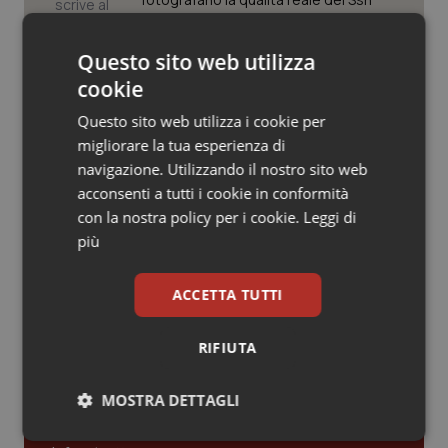
Valle D’Aosta
Oncodermatologia
Veneto
Oncoematologia
Questo sito web utilizza
Case di comunità. La sfida ora è
riempirle di professionisti e servizi. Il
cookie
punto della Conferenza delle Regioni
Oncologia & Nutrizione
Questo sito web utilizza i cookie per
migliorare la tua esperienza di
Psoriasi & pelle
San Raffaele di Milano. Ispezioni e
navigazione. Utilizzando il nostro sito web
criticità riscontrate, stop al
laboratorio di Embriologia
acconsenti a tutti i cookie in conformità
Quotidiano Cardiologia
con la nostra policy per i cookie.
Leggi di
più
Quotidiano Chirurgia
ACCETTA TUTTI
Quotidiano Oncologia
Ultime analisi e review da QS Pro
Gold
RIFIUTA
Quotidiano Pediatria
MOSTRA DETTAGLI
Cloud sanitario: infrastrutture,
Rene & patologie urogenitali
compliance, GDPR e Risk management
Necessari
Statistici
Marketing