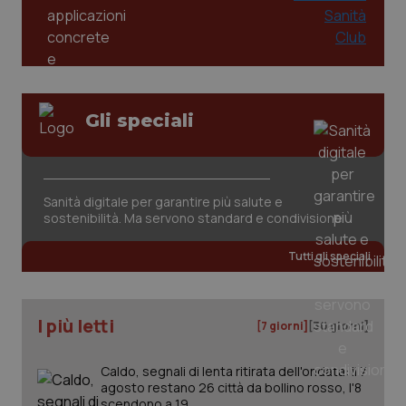
Gli speciali
CookieScriptConsent
5 mesi
CookieScript
settim
www.quotidianosanita.it
Sanità digitale per garantire più salute e
sostenibilità. Ma servono standard e condivisione
Tutti gli speciali
I più letti
[7 giorni]
[30 giorni]
Caldo, segnali di lenta ritirata dell'ondata: il 7
tracking-sites-ironfish-
www.quotidianosanita.it
4
agosto restano 26 città da bollino rosso, l'8
tracking-enable
settim
scendono a 19