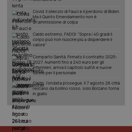
2 gior
Covid. Il silenzio di Fauci e il perdono di Biden.
Ma il Quinto Emendamento non è
un’ammissione di colpa
tracking-sites-ironfish-
www.quotidianosanita.it
4
session-id
settim
Caldo estremo, FADOI: “Sopra i 40 gradi il
2 gior
corpo può non riuscire più a disperdere il
calore”
Comparto Sanità. Firmato il contratto 2025-
_ga
1 anno
Google LLC
2027. Aumenti fino a 240 euro per gli
mes
.quotidianosanita.it
infermieri, arriva il capitolo sull'IA e nuove
tutele per il personale
Caldo, l’ondata prosegue. Il 7 agosto 26 città
restano da bollino rosso, solo Bolzano torna
in giallo