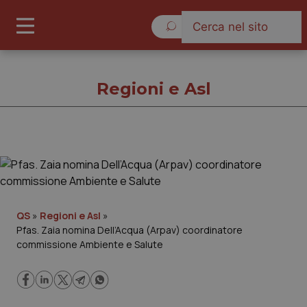
Sabato 8 Agosto 2026
Regioni e Asl
Regioni e Asl
Cronache
QS
»
Regioni e Asl
»
Pfas. Zaia nomina Dell’Acqua (Arpav) coordinatore
Governo e Parlamento
commissione Ambiente e Salute
Regioni e Asl
Lavoro e Professioni