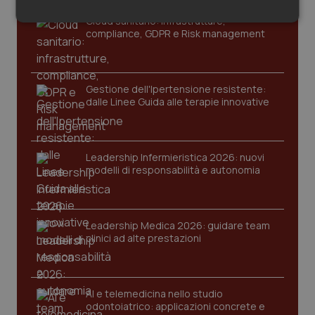
Salute orale & impianti
Cloud sanitario: infrastrutture,
Necessari
Statistici
Marketing
compliance, GDPR e Risk management
Sangue & coagulazione
Tiroide
Gestione dell'Ipertensione resistente:
dalle Linee Guida alle terapie innovative
Tumore al seno
Necessari
Statistici
Marketing
I cookie necessari contribuiscono a rendere fruibile il
Leadership Infermieristica 2026: nuovi
Tumore ovarico
sito web abilitandone funzionalità di base quali la
modelli di responsabilità e autonomia
navigazione sulle pagine e l'accesso alle aree
protette del sito. Il sito web non è in grado di
funzionare correttamente senza questi cookie.
Tumori del Polmone & Testa Collo
Nome
Fornitore
/
Dominio
Scaden
Leadership Medica 2026: guidare team
Tumori gastrointestinali
VISITOR_PRIVACY_METADATA
5 mesi
YouTube
clinici ad alte prestazioni
settim
.youtube.com
Ulcera & Reflusso
AI e telemedicina nello studio
odontoiatrico: applicazioni concrete e
Vaccini