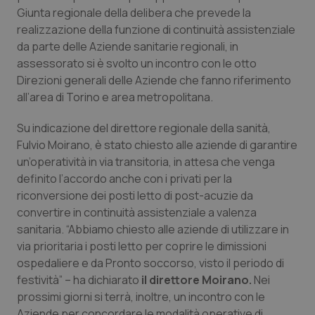
Calabria
Asma & BPCO
Giunta regionale della delibera che prevede la
realizzazione della funzione di continuità assistenziale
da parte delle Aziende sanitarie regionali, in
Campania
Car-T
assessorato si è svolto un incontro con le otto
Direzioni generali delle Aziende che fanno riferimento
Emilia-Romagna
Colesterolo & coronaropatie
all’area di Torino e area metropolitana.
Friuli Venezia Giulia
Dermatite Atopica
Su indicazione del direttore regionale della sanità,
Fulvio Moirano, è stato chiesto alle aziende di garantire
Lazio
Diabete & glucometri
un’operatività in via transitoria, in attesa che venga
definito l’accordo anche con i privati per la
Liguria
Disturbi dell’umore
riconversione dei posti letto di post-acuzie da
convertire in continuità assistenziale a valenza
sanitaria. “Abbiamo chiesto alle aziende di utilizzare in
Lombardia
Dolore
via prioritaria i posti letto per coprire le dimissioni
ospedaliere e da Pronto soccorso, visto il periodo di
Marche
Donna & Salute
festività” – ha dichiarato
il direttore Moirano.
Nei
prossimi giorni si terrà, inoltre, un incontro con le
Molise
Epatiti
Aziende per concordare le modalità operative di