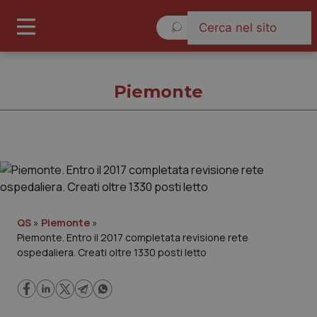
Venerdì 7 Agosto 2026
Piemonte
Piemonte
Cronache
QS
»
Piemonte
»
Piemonte. Entro il 2017 completata revisione rete
Governo e Parlamento
ospedaliera. Creati oltre 1330 posti letto
Regioni e Asl
Lavoro e Professioni