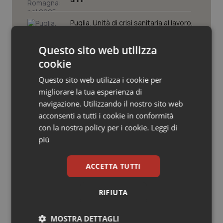
Valle D’Aosta
Oncodermatologia
Puglia. Unità di crisi sanitaria al lavoro,
Veneto
Oncoematologia
Decaro accelera su 118, liste d’attesa
e conti
Questo sito web utilizza
Oncologia & Nutrizione
cookie
Farmaci. Puglia, dal 3 agosto alert
Psoriasi & pelle
informatico per segnalare l’esistenza
Questo sito web utilizza i cookie per
di un equivalente meno costoso
migliorare la tua esperienza di
navigazione. Utilizzando il nostro sito web
Quotidiano Cardiologia
acconsenti a tutti i cookie in conformità
Influenza. Dal 1° ottobre al via la
campagna vaccinale 2026/2027 in
con la nostra policy per i cookie.
Leggi di
Quotidiano Chirurgia
Lombardia
più
Quotidiano Oncologia
ACCETTA TUTTI
Quotidiano Pediatria
RIFIUTA
Ultime analisi e review da QS Pro
Rene & patologie urogenitali
Gold
MOSTRA DETTAGLI