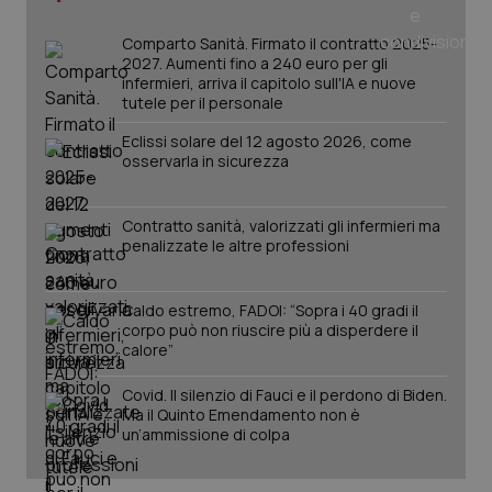
tracking-sites-ironfish-
www.quotidianosanita.it
4
tracking-enable
settim
Comparto Sanità. Firmato il contratto 2025-
2 gior
2027. Aumenti fino a 240 euro per gli
infermieri, arriva il capitolo sull'IA e nuove
tutele per il personale
Eclissi solare del 12 agosto 2026, come
tracking-sites-ironfish-
www.quotidianosanita.it
4
session-id
settim
osservarla in sicurezza
2 gior
Contratto sanità, valorizzati gli infermieri ma
penalizzate le altre professioni
_ga
1 anno
Google LLC
mes
.quotidianosanita.it
Caldo estremo, FADOI: “Sopra i 40 gradi il
corpo può non riuscire più a disperdere il
calore”
Covid. Il silenzio di Fauci e il perdono di Biden.
Ma il Quinto Emendamento non è
un’ammissione di colpa