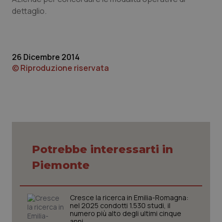
dettaglio.
Piemonte
HIV
Provincia Autonoma di Bolzano
Infezioni & Febbre
26 Dicembre 2014
© Riproduzione riservata
Provincia Autonoma di Trento
Ipertensione & Scompenso
Puglia
Malattie rare
Sardegna
Malattia di Crohn & Rettocolite Ulcerosa
Sicilia
Neuroscienze & patologie neurodegenerative
Potrebbe interessarti in
Piemonte
Toscana
Obesità
Umbria
Oftalmologia
Cresce la ricerca in Emilia-Romagna:
nel 2025 condotti 1.530 studi, il
numero più alto degli ultimi cinque
anni