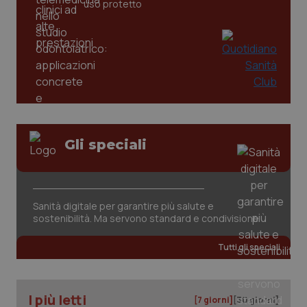
uso protetto
Gli speciali
CookieScriptConsent
5 mesi
CookieScript
settim
www.quotidianosanita.it
Sanità digitale per garantire più salute e
sostenibilità. Ma servono standard e condivisione
Tutti gli speciali
I più letti
[7 giorni]
[30 giorni]