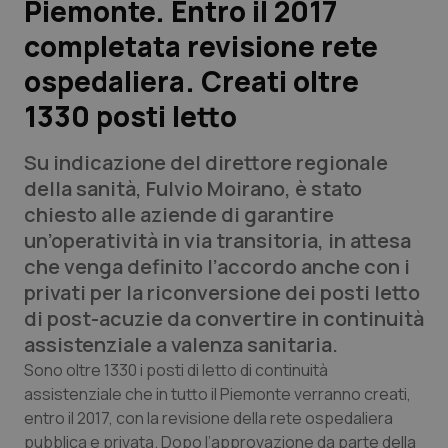
Piemonte. Entro il 2017
completata revisione rete
Scienza e Farmaci
ospedaliera. Creati oltre
Studi e Analisi
1330 posti letto
Lettere al direttore
Su indicazione del direttore regionale
della sanità, Fulvio Moirano, è stato
Edizioni Regionali
chiesto alle aziende di garantire
un’operatività in via transitoria, in attesa
QS Pro
che venga definito l’accordo anche con i
privati per la riconversione dei posti letto
Professionisti Sanitari.AI
di post-acuzie da convertire in continuità
assistenziale a valenza sanitaria.
Abruzzo
QS Pro Gold
Sono oltre 1330 i posti di letto di continuità
assistenziale che in tutto il Piemonte verranno creati,
QS Club
Newsletter
Basilicata
Artrite & artrosi
entro il 2017, con la revisione della rete ospedaliera
pubblica e privata. Dopo l’approvazione da parte della