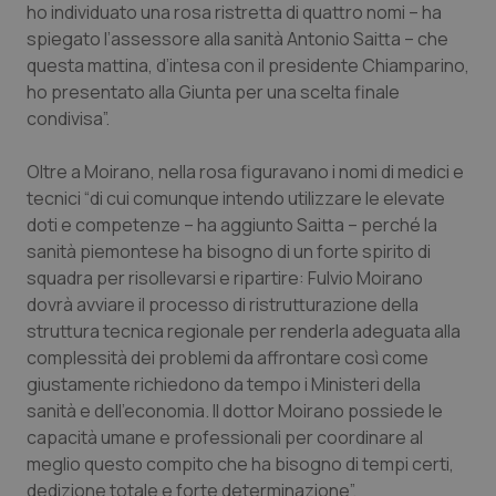
ho individuato una rosa ristretta di quattro nomi – ha
Piemonte
HIV
spiegato l’assessore alla sanità Antonio Saitta – che
questa mattina, d’intesa con il presidente Chiamparino,
ho presentato alla Giunta per una scelta finale
Provincia Autonoma di Bolzano
Infezioni & Febbre
condivisa”.
Provincia Autonoma di Trento
Ipertensione & Scompenso
Oltre a Moirano, nella rosa figuravano i nomi di medici e
tecnici “di cui comunque intendo utilizzare le elevate
Puglia
Malattie rare
doti e competenze – ha aggiunto Saitta – perché la
sanità piemontese ha bisogno di un forte spirito di
Sardegna
Malattia di Crohn & Rettocolite Ulcerosa
squadra per risollevarsi e ripartire: Fulvio Moirano
dovrà avviare il processo di ristrutturazione della
Sicilia
Neuroscienze & patologie neurodegenerative
struttura tecnica regionale per renderla adeguata alla
complessità dei problemi da affrontare così come
Toscana
Obesità
giustamente richiedono da tempo i Ministeri della
sanità e dell’economia. Il dottor Moirano possiede le
capacità umane e professionali per coordinare al
Umbria
Oftalmologia
meglio questo compito che ha bisogno di tempi certi,
dedizione totale e forte determinazione”.