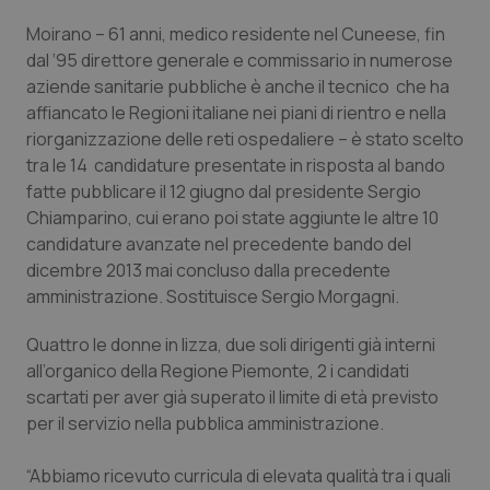
Calabria
Asma & BPCO
Moirano – 61 anni, medico residente nel Cuneese, fin
dal ‘95 direttore generale e commissario in numerose
Campania
Car-T
aziende sanitarie pubbliche è anche il tecnico che ha
affiancato le Regioni italiane nei piani di rientro e nella
Emilia-Romagna
Colesterolo & coronaropatie
riorganizzazione delle reti ospedaliere – è stato scelto
tra le 14 candidature presentate in risposta al bando
Friuli Venezia Giulia
Dermatite Atopica
fatte pubblicare il 12 giugno dal presidente Sergio
Chiamparino, cui erano poi state aggiunte le altre 10
Lazio
Diabete & glucometri
candidature avanzate nel precedente bando del
dicembre 2013 mai concluso dalla precedente
amministrazione.
Sostituisce Sergio Morgagni.
Liguria
Disturbi dell’umore
Quattro le donne in lizza, due soli dirigenti già interni
Lombardia
Dolore
all’organico della Regione Piemonte, 2 i candidati
scartati per aver già superato il limite di età previsto
Marche
Donna & Salute
per il servizio nella pubblica amministrazione.
Molise
Epatiti
“Abbiamo ricevuto curricula di elevata qualità tra i quali