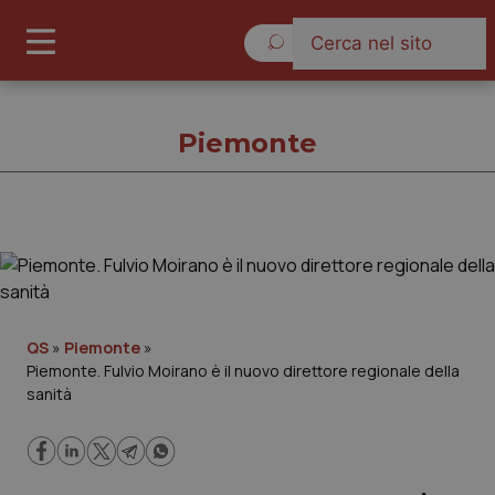
Venerdì 7 Agosto 2026
Piemonte
Piemonte
Cronache
QS
»
Piemonte
»
Piemonte. Fulvio Moirano è il nuovo direttore regionale della
Governo e Parlamento
sanità
Regioni e Asl
Lavoro e Professioni