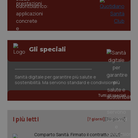
Gli speciali
tracking-sites-ironfish-
www.quotidianosanita.it
4
tracking-enable
settim
2 gior
Sanità digitale per garantire più salute e
sostenibilità. Ma servono standard e condivisione
Tutti gli speciali
tracking-sites-ironfish-
www.quotidianosanita.it
4
session-id
settim
2 gior
I più letti
[7 giorni]
[30 giorni]
Comparto Sanità. Firmato il contratto 2025-
_ga
1 anno
Google LLC