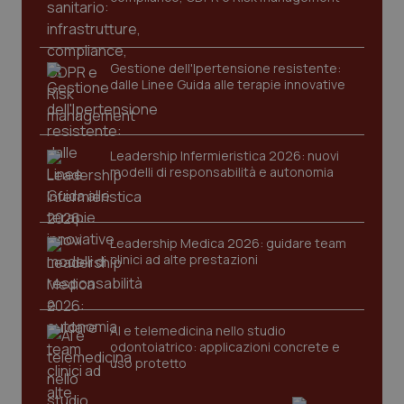
protette del sito. Il sito web non è in grado di
funzionare correttamente senza questi cookie.
Nome
Fornitore
/
Dominio
Scaden
Gestione dell'Ipertensione resistente:
VISITOR_PRIVACY_METADATA
5 mesi
YouTube
dalle Linee Guida alle terapie innovative
settim
.youtube.com
Leadership Infermieristica 2026: nuovi
modelli di responsabilità e autonomia
Leadership Medica 2026: guidare team
clinici ad alte prestazioni
AI e telemedicina nello studio
odontoiatrico: applicazioni concrete e
uso protetto
CookieScriptConsent
5 mesi
CookieScript
settim
www.quotidianosanita.it