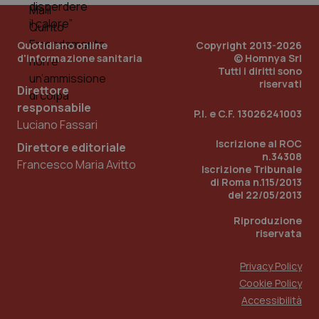
PHPSESSID
Sessio
PHP.net
Quotidiano online
Copyright 2013-2026
www.quotidianosanita.it
d'informazione sanitaria
© Homnya Srl
Tutti i diritti sono
riservati
Direttore
responsabile
P.I. e C.F. 13026241003
Luciano Fassari
Iscrizione al ROC
Direttore editoriale
n.34308
Francesco Maria Avitto
Iscrizione Tribunale
di Roma n.115/2013
del 22/05/2013
Riproduzione
riservata
Privacy Policy
Cookie Policy
_ga_KM60CM4NPH
.quotidianosanita.it
1 anno
Accessibilità
mes