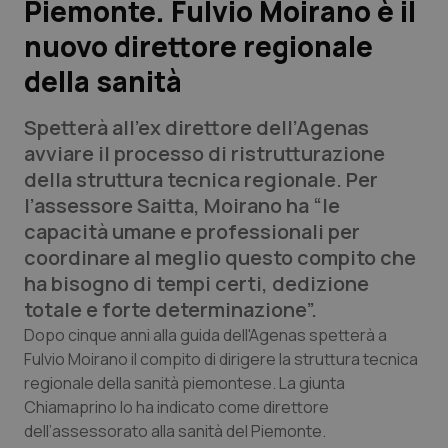
Piemonte. Fulvio Moirano è il
nuovo direttore regionale
Scienza e Farmaci
della sanità
Studi e Analisi
Spetterà all’ex direttore dell’Agenas
Lettere al direttore
avviare il processo di ristrutturazione
della struttura tecnica regionale. Per
Edizioni Regionali
l’assessore Saitta, Moirano ha “le
capacità umane e professionali per
QS Pro
coordinare al meglio questo compito che
ha bisogno di tempi certi, dedizione
Professionisti Sanitari.AI
totale e forte determinazione”.
Dopo cinque anni alla guida dell'Agenas spetterà a
Abruzzo
QS Pro Gold
Fulvio Moirano il compito di dirigere la struttura tecnica
regionale della sanità piemontese. La giunta
QS Club
Newsletter
Chiamaprino lo ha indicato come direttore
Basilicata
Artrite & artrosi
dell’assessorato alla sanità del Piemonte.